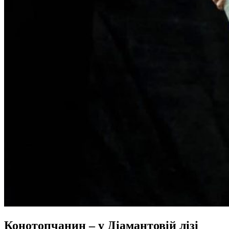
Конотопчанин – у Діамантовій лізі