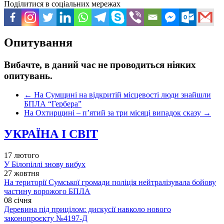
Поділитися в соціальних мережах
Опитування
Вибачте, в даний час не проводиться ніяких
опитувань.
←
На Сумщині на відкритій місцевості люди знайшли
БПЛА “Гербера”
На Охтирщині – п’ятий за три місяці випадок сказу
→
УКРАЇНА І СВІТ
17 лютого
У Білопіллі знову вибух
27 жовтня
На території Сумської громади поліція нейтралізувала бойову
частину ворожого БПЛА
08 січня
Деревина під прицілом: дискусії навколо нового
законопроєкту №4197-Д