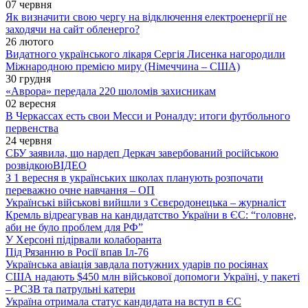
07 червня
Як визначити свою чергу на відключення електроенергії не
заходячи на сайт обленерго?
26 лютого
Видатного українського лікаря Сергія Лисенка нагородили
Міжнародною премією миру (Німеччина – США)
30 грудня
«Аврора» передала 220 шоломів захисникам
02 вересня
В Черкассах есть свои Месси и Роналду: итоги футбольного
первенства
24 червня
СБУ заявила, що нардеп Деркач завербований російською
розвідкою
ВІДЕО
З 1 вересня в українських школах планують розпочати
переважно очне навчання – ОП
Українські військові вийшли з Сєвєродонецька – журналіст
Кремль відреагував на кандидатство України в ЄС: “головне,
аби не було проблем для РФ”
У Херсоні підірвали колаборанта
Під Рязанню в Росії впав Іл-76
Українська авіація завдала потужних ударів по росіянах
США надають $450 млн військової допомоги Україні, у пакеті
– РСЗВ та патрульні катери
Україна отримала статус кандидата на вступ в ЄС