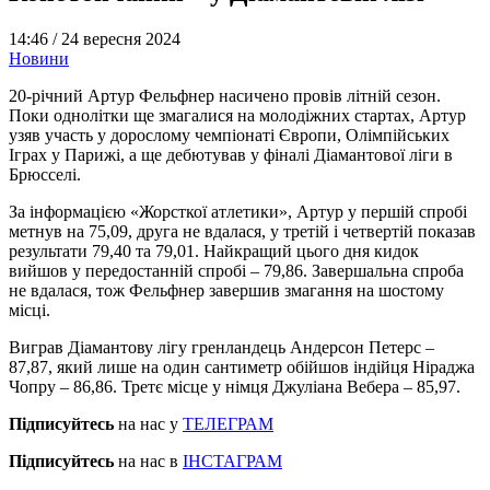
14:46 /
24 вересня 2024
Новини
20-річний Артур Фельфнер насичено провів літній сезон.
Поки однолітки ще змагалися на молодіжних стартах, Артур
узяв участь у дорослому чемпіонаті Європи, Олімпійських
Іграх у Парижі, а ще дебютував у фіналі Діамантової ліги в
Брюсселі.
За інформацією «Жорсткої атлетики», Артур у першій спробі
метнув на 75,09, друга не вдалася, у третій і четвертій показав
результати 79,40 та 79,01. Найкращий цього дня кидок
вийшов у передостанній спробі – 79,86. Завершальна спроба
не вдалася, тож Фельфнер завершив змагання на шостому
місці.
Виграв Діамантову лігу гренландець Андерсон Петерс –
87,87, який лише на один сантиметр обійшов індійця Ніраджа
Чопру – 86,86. Третє місце у німця Джуліана Вебера – 85,97.
Підписуйтесь
на нас у
ТЕЛЕГРАМ
Підписуйтесь
на нас в
ІНСТАГРАМ