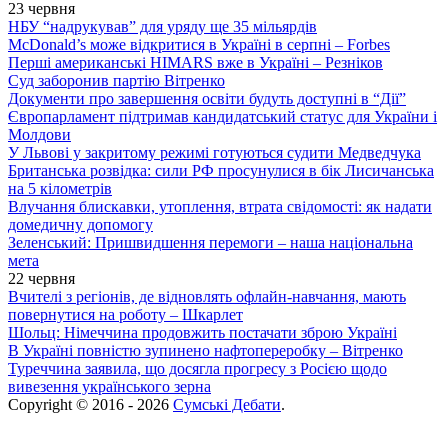
23 червня
НБУ “надрукував” для уряду ще 35 мільярдів
McDonald’s може відкритися в Україні в серпні – Forbes
Перші американські HIMARS вже в Україні – Резніков
Суд заборонив партію Вітренко
Документи про завершення освіти будуть доступні в “Дії”
Європарламент підтримав кандидатський статус для України і
Молдови
У Львові у закритому режимі готуються судити Медведчука
Британська розвідка: сили РФ просунулися в бік Лисичанська
на 5 кілометрів
Влучання блискавки, утоплення, втрата свідомості: як надати
домедичну допомогу
Зеленський: Пришвидшення перемоги – наша національна
мета
22 червня
Вчителі з регіонів, де відновлять офлайн-навчання, мають
повернутися на роботу – Шкарлет
Шольц: Німеччина продовжить постачати зброю Україні
В Україні повністю зупинено нафтопереробку – Вітренко
Туреччина заявила, що досягла прогресу з Росією щодо
вивезення українського зерна
Copyright © 2016 - 2026
Сумські Дебати
.