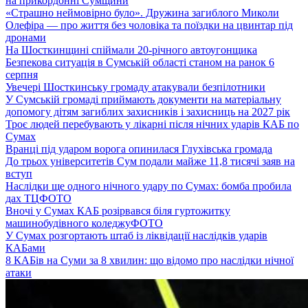
на прикордонні Сумщини
«Страшно неймовірно було». Дружина загиблого Миколи
Олефіра — про життя без чоловіка та поїздки на цвинтар під
дронами
На Шосткинщині спіймали 20-річного автоугонщика
Безпекова ситуація в Сумській області станом на ранок 6
серпня
Увечері Шосткинську громаду атакували безпілотники
У Сумській громаді приймають документи на матеріальну
допомогу дітям загиблих захисників і захисниць на 2027 рік
Троє людей перебувають у лікарні після нічних ударів КАБ по
Сумах
Вранці під ударом ворога опинилася Глухівська громада
До трьох університетів Сум подали майже 11,8 тисячі заяв на
вступ
Наслідки ще одного нічного удару по Сумах: бомба пробила
дах ТЦ
ФОТО
Вночі у Сумах КАБ розірвався біля гуртожитку
машинобудівного коледжу
ФОТО
У Сумах розгортають штаб із ліквідації наслідків ударів
КАБами
8 КАБів на Суми за 8 хвилин: що відомо про наслідки нічної
атаки