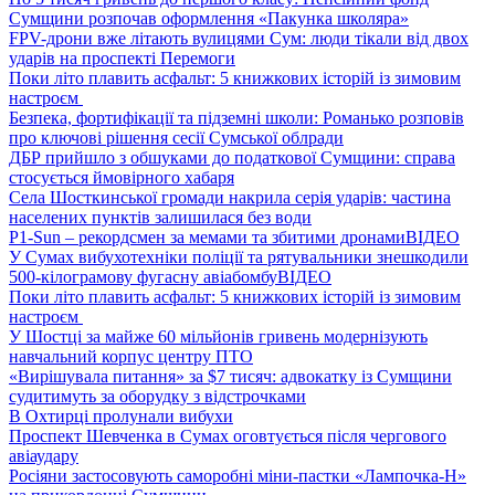
Сумщини розпочав оформлення «Пакунка школяра»
FPV-дрони вже літають вулицями Сум: люди тікали від двох
ударів на проспекті Перемоги
Поки літо плавить асфальт: 5 книжкових історій із зимовим
настроєм
Безпека, фортифікації та підземні школи: Романько розповів
про ключові рішення сесії Сумської облради
ДБР прийшло з обшуками до податкової Сумщини: справа
стосується ймовірного хабаря
Села Шосткинської громади накрила серія ударів: частина
населених пунктів залишилася без води
P1-Sun – рекордсмен за мемами та збитими дронами
ВІДЕО
У Сумах вибухотехніки поліції та рятувальники знешкодили
500-кілограмову фугасну авіабомбу
ВІДЕО
Поки літо плавить асфальт: 5 книжкових історій із зимовим
настроєм
У Шостці за майже 60 мільйонів гривень модернізують
навчальний корпус центру ПТО
«Вирішувала питання» за $7 тисяч: адвокатку із Сумщини
судитимуть за оборудку з відстрочками
В Охтирці пролунали вибухи
Проспект Шевченка в Сумах оговтується після чергового
авіаудару
Росіяни застосовують саморобні міни-пастки «Лампочка-Н»