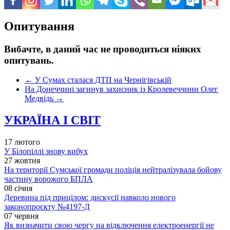
Опитування
Вибачте, в даний час не проводиться ніяких
опитувань.
←
У Сумах сталася ДТП на Чернігівській
На Донеччині загинув захисник із Кролевеччини Олег
Медвідь
→
УКРАЇНА І СВІТ
17 лютого
У Білопіллі знову вибух
27 жовтня
На території Сумської громади поліція нейтралізувала бойову
частину ворожого БПЛА
08 січня
Деревина під прицілом: дискусії навколо нового
законопроєкту №4197-Д
07 червня
Як визначити свою чергу на відключення електроенергії не