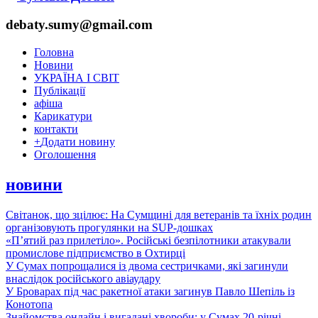
debaty.sumy@gmail.com
Головна
Новини
УКРАЇНА І СВІТ
Публікації
афіша
Карикатури
контакти
+
Додати новину
Оголошення
новини
Світанок, що зцілює: На Сумщині для ветеранів та їхніх родин
організовують прогулянки на SUP-дошках
«П’ятий раз прилетіло». Російські безпілотники атакували
промислове підприємство в Охтирці
У Сумах попрощалися із двома сестричками, які загинули
внаслідок російського авіаудару
У Броварах під час ракетної атаки загинув Павло Шепіль із
Конотопа
Знайомства онлайн і вигадані хвороби: у Сумах 20-річні