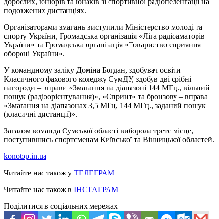
дорослих, юніорів та юнаків зі спортивної радіопеленгації на
подовжених дистанціях.
Організаторами змагань виступили Міністерство молоді та
спорту України, Громадська організація «Ліга радіоаматорів
України» та Громадська організація «Товариство сприяння
обороні України».
У командному заліку Доміна Богдан, здобувач освіти
Класичного фахового коледжу СумДУ, здобув дві срібні
нагороди – вправи «Змагання на діапазоні 144 МГц., вільний
пошук (радіоорієнтування)», «Спринт» та бронзову – вправа
«Змагання на діапазонах 3,5 МГц, 144 МГц., заданий пошук
(класичні дистанції)».
Загалом команда Сумської області виборола третє місце,
поступившись спортсменам Київської та Вінницької областей.
konotop.in.ua
Читайте нас також у
ТЕЛЕГРАМ
Читайте нас також в
ІНСТАГРАМ
Поділитися в соціальних мережах