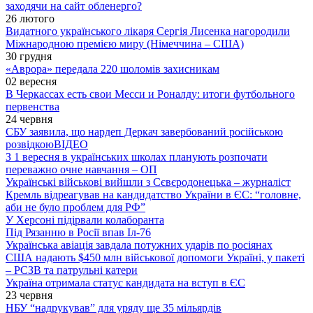
заходячи на сайт обленерго?
26 лютого
Видатного українського лікаря Сергія Лисенка нагородили
Міжнародною премією миру (Німеччина – США)
30 грудня
«Аврора» передала 220 шоломів захисникам
02 вересня
В Черкассах есть свои Месси и Роналду: итоги футбольного
первенства
24 червня
СБУ заявила, що нардеп Деркач завербований російською
розвідкою
ВІДЕО
З 1 вересня в українських школах планують розпочати
переважно очне навчання – ОП
Українські військові вийшли з Сєвєродонецька – журналіст
Кремль відреагував на кандидатство України в ЄС: “головне,
аби не було проблем для РФ”
У Херсоні підірвали колаборанта
Під Рязанню в Росії впав Іл-76
Українська авіація завдала потужних ударів по росіянах
США надають $450 млн військової допомоги Україні, у пакеті
– РСЗВ та патрульні катери
Україна отримала статус кандидата на вступ в ЄС
23 червня
НБУ “надрукував” для уряду ще 35 мільярдів