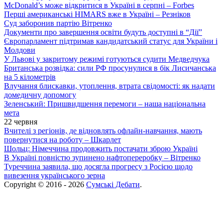
McDonald’s може відкритися в Україні в серпні – Forbes
Перші американські HIMARS вже в Україні – Резніков
Суд заборонив партію Вітренко
Документи про завершення освіти будуть доступні в “Дії”
Європарламент підтримав кандидатський статус для України і
Молдови
У Львові у закритому режимі готуються судити Медведчука
Британська розвідка: сили РФ просунулися в бік Лисичанська
на 5 кілометрів
Влучання блискавки, утоплення, втрата свідомості: як надати
домедичну допомогу
Зеленський: Пришвидшення перемоги – наша національна
мета
22 червня
Вчителі з регіонів, де відновлять офлайн-навчання, мають
повернутися на роботу – Шкарлет
Шольц: Німеччина продовжить постачати зброю Україні
В Україні повністю зупинено нафтопереробку – Вітренко
Туреччина заявила, що досягла прогресу з Росією щодо
вивезення українського зерна
Copyright © 2016 - 2026
Сумські Дебати
.