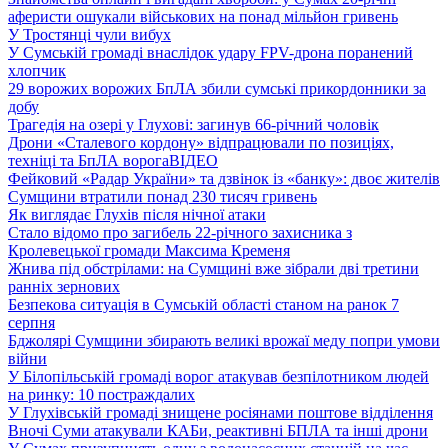
аферисти ошукали військових на понад мільйон гривень
У Тростянці чули вибух
У Сумській громаді внаслідок удару FPV-дрона поранений
хлопчик
29 ворожих ворожих БпЛА збили сумські прикордонники за
добу
Трагедія на озері у Глухові: загинув 66-річний чоловік
Дрони «Сталевого кордону» відпрацювали по позиціях,
техніці та БпЛА ворога
ВІДЕО
Фейковий «Радар України» та дзвінок із «банку»: двоє жителів
Сумщини втратили понад 230 тисяч гривень
Як виглядає Глухів після нічної атаки
Стало відомо про загибель 22-річного захисника з
Кролевецької громади Максима Кременя
Жнива під обстрілами: на Сумщині вже зібрали дві третини
ранніх зернових
Безпекова ситуація в Сумській області станом на ранок 7
серпня
Бджолярі Сумщини збирають великі врожаї меду попри умови
війни
У Білопільській громаді ворог атакував безпілотником людей
на ринку: 10 постраждалих
У Глухівській громаді знищене росіянами поштове відділення
Вночі Суми атакували КАБи, реактивні БПЛА та інші дрони