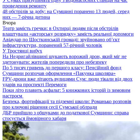
У Сумах призупинять одну з водонасосних станцій на час
проведення ремонту
48 обстрілів за добу: на Сумщині поранено 13 людей, серед
них — 7-річна дитина
Вчора
Театр замість гречки: в Охтирці людям після обстрілів
влаштували «акторську розрядку» замість реальної допомоги
Авіаудар по Шосткинській громаді: зруйновано об’єкт
інфраструктури, поранений 57-річний чоловік
У Тростянці вибух
На Недригайлівщині шукають ворожий дрон, який міг не
здетонувати: жителів попередили про небезпеку
По 5 тисяч гривень до першого класу: Пенсійний фонд
Сумщини розпочав оформлення «Пакунка школяра»
FPV-дрони вже літають вулицями Сум: люди тікали від двох
ударів на проспекті Перемоги
Поки літо плавить асфальт: 5 книжкових історій із зимовим
настроєм
Безпека, фортифікації та підземні школи: Романько розповів
про ключові рішення сесії Сумської облради
ДБР прийшло з обшуками до податкової Сумщини: справа
стосується ймовірного хабаря