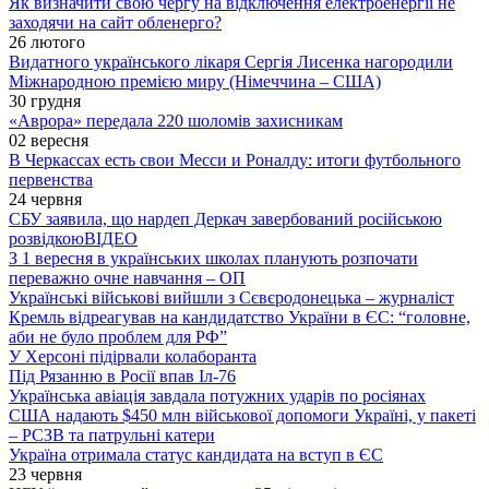
Як визначити свою чергу на відключення електроенергії не
заходячи на сайт обленерго?
26 лютого
Видатного українського лікаря Сергія Лисенка нагородили
Міжнародною премією миру (Німеччина – США)
30 грудня
«Аврора» передала 220 шоломів захисникам
02 вересня
В Черкассах есть свои Месси и Роналду: итоги футбольного
первенства
24 червня
СБУ заявила, що нардеп Деркач завербований російською
розвідкою
ВІДЕО
З 1 вересня в українських школах планують розпочати
переважно очне навчання – ОП
Українські військові вийшли з Сєвєродонецька – журналіст
Кремль відреагував на кандидатство України в ЄС: “головне,
аби не було проблем для РФ”
У Херсоні підірвали колаборанта
Під Рязанню в Росії впав Іл-76
Українська авіація завдала потужних ударів по росіянах
США надають $450 млн військової допомоги Україні, у пакеті
– РСЗВ та патрульні катери
Україна отримала статус кандидата на вступ в ЄС
23 червня