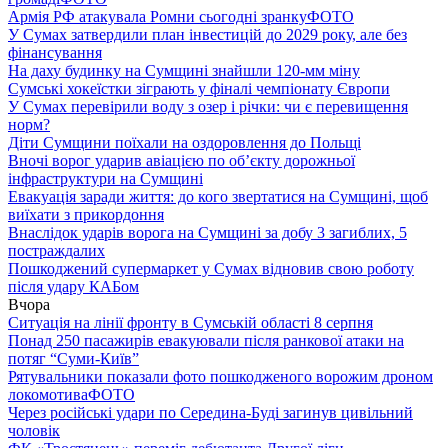
Армія РФ атакувала Ромни сьогодні зранку
ФОТО
У Сумах затвердили план інвестицій до 2029 року, але без
фінансування
На даху будинку на Сумщині знайшли 120-мм міну
Сумські хокеїстки зіграють у фіналі чемпіонату Європи
У Сумах перевірили воду з озер і річки: чи є перевищення
норм?
Діти Сумщини поїхали на оздоровлення до Польщі
Вночі ворог ударив авіацією по обʼєкту дорожньої
інфраструктури на Сумщині
Евакуація заради життя: до кого звертатися на Сумщині, щоб
виїхати з прикордоння
Внаслідок ударів ворога на Сумщині за добу 3 загиблих, 5
постраждалих
Пошкоджений супермаркет у Сумах відновив свою роботу
після удару КАБом
Вчора
Ситуація на лінії фронту в Сумській області 8 серпня
Понад 250 пасажирів евакуювали після ранкової атаки на
потяг “Суми-Київ”
Рятувальники показали фото пошкодженого ворожим дроном
локомотива
ФОТО
Через російські удари по Середина-Буді загинув цивільний
чоловік