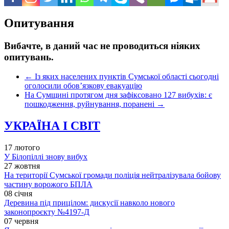
Опитування
Вибачте, в даний час не проводиться ніяких
опитувань.
←
Із яких населених пунктів Сумської області сьогодні
оголосили обов’язкову евакуацію
На Сумщині протягом дня зафіксовано 127 вибухів: є
пошкодження, руйнування, поранені
→
УКРАЇНА І СВІТ
17 лютого
У Білопіллі знову вибух
27 жовтня
На території Сумської громади поліція нейтралізувала бойову
частину ворожого БПЛА
08 січня
Деревина під прицілом: дискусії навколо нового
законопроєкту №4197-Д
07 червня