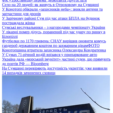
ФК «Тростянець» переміг дебютанта Другої ліги
Село на 20 людей: як живуть в Отроховому на Сумщині
У Конотопі обікрали «захисників неба»: зникли антени та
запчастини для дронів
У Зарічному районі Сум під час атаки БПЛА на будинок
постраждала жінка
Сумські веслувальники – з нагородами чемпіонату України
У лікарні помер дідусь, поранений під час удару по ринку в
Білопіллі
Футболки по 1170 гривень: СНАУ вирішив оновити комусь
гардероб державним коштом по захмарним цінам
ФОТО
Конотопщина втратила захисника Олександра Кондратенка
У Сумах 71-річний водій врізався у припарковане авто
Україна дала «морський імунітет» частині суден, що прямують
до портів РФ — Bloomberg
На Сумщині перевіряють доступність укриттів: уже виявили
14 випадків зачинених сховищ