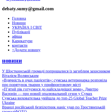
debaty.sumy@gmail.com
Головна
Новини
УКРАЇНА І СВІТ
Публікації
афіша
Карикатури
контакти
+
Додати новину
новини
У Шосткинській громаді попрощалися із загиблим захисником
Віталієм Волянським
«Вдячність в очах пацієнтів»: сумська ветеринарка розповіла
про порятунок тварин у прифронтовому місті
«П’ятий рік готуємося до найскладнішої зими». Дмитро
Васюнін — про новий опалювальний сезон у Сумах
Сумська вихователька увійшла до топ-25 Global Teacher Prize
Ukraine
Вранці російський безпілотник наніс удар по Тростянецькій
громаді
ФОТО