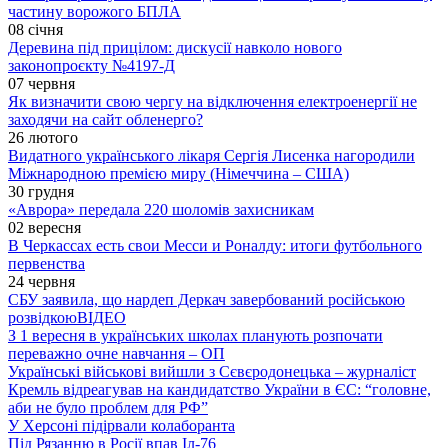
частину ворожого БПЛА
08 січня
Деревина під прицілом: дискусії навколо нового
законопроєкту №4197-Д
07 червня
Як визначити свою чергу на відключення електроенергії не
заходячи на сайт обленерго?
26 лютого
Видатного українського лікаря Сергія Лисенка нагородили
Міжнародною премією миру (Німеччина – США)
30 грудня
«Аврора» передала 220 шоломів захисникам
02 вересня
В Черкассах есть свои Месси и Роналду: итоги футбольного
первенства
24 червня
СБУ заявила, що нардеп Деркач завербований російською
розвідкою
ВІДЕО
З 1 вересня в українських школах планують розпочати
переважно очне навчання – ОП
Українські військові вийшли з Сєвєродонецька – журналіст
Кремль відреагував на кандидатство України в ЄС: “головне,
аби не було проблем для РФ”
У Херсоні підірвали колаборанта
Під Рязанню в Росії впав Іл-76