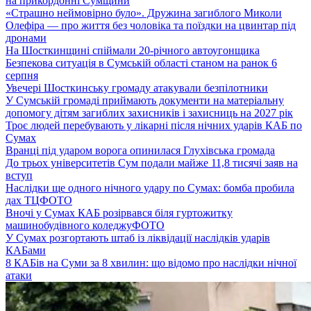
на прикордонні Сумщини
«Страшно неймовірно було». Дружина загиблого Миколи
Олефіра — про життя без чоловіка та поїздки на цвинтар під
дронами
На Шосткинщині спіймали 20-річного автоугонщика
Безпекова ситуація в Сумській області станом на ранок 6
серпня
Увечері Шосткинську громаду атакували безпілотники
У Сумській громаді приймають документи на матеріальну
допомогу дітям загиблих захисників і захисниць на 2027 рік
Троє людей перебувають у лікарні після нічних ударів КАБ по
Сумах
Вранці під ударом ворога опинилася Глухівська громада
До трьох університетів Сум подали майже 11,8 тисячі заяв на
вступ
Наслідки ще одного нічного удару по Сумах: бомба пробила
дах ТЦ
ФОТО
Вночі у Сумах КАБ розірвався біля гуртожитку
машинобудівного коледжу
ФОТО
У Сумах розгортають штаб із ліквідації наслідків ударів
КАБами
8 КАБів на Суми за 8 хвилин: що відомо про наслідки нічної
атаки