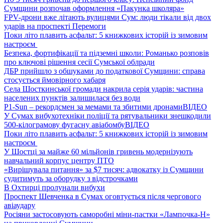
Сумщини розпочав оформлення «Пакунка школяра»
FPV-дрони вже літають вулицями Сум: люди тікали від двох
ударів на проспекті Перемоги
Поки літо плавить асфальт: 5 книжкових історій із зимовим
настроєм
Безпека, фортифікації та підземні школи: Романько розповів
про ключові рішення сесії Сумської облради
ДБР прийшло з обшуками до податкової Сумщини: справа
стосується ймовірного хабаря
Села Шосткинської громади накрила серія ударів: частина
населених пунктів залишилася без води
P1-Sun – рекордсмен за мемами та збитими дронами
ВІДЕО
У Сумах вибухотехніки поліції та рятувальники знешкодили
500-кілограмову фугасну авіабомбу
ВІДЕО
Поки літо плавить асфальт: 5 книжкових історій із зимовим
настроєм
У Шостці за майже 60 мільйонів гривень модернізують
навчальний корпус центру ПТО
«Вирішувала питання» за $7 тисяч: адвокатку із Сумщини
судитимуть за оборудку з відстрочками
В Охтирці пролунали вибухи
Проспект Шевченка в Сумах оговтується після чергового
авіаудару
Росіяни застосовують саморобні міни-пастки «Лампочка-Н»