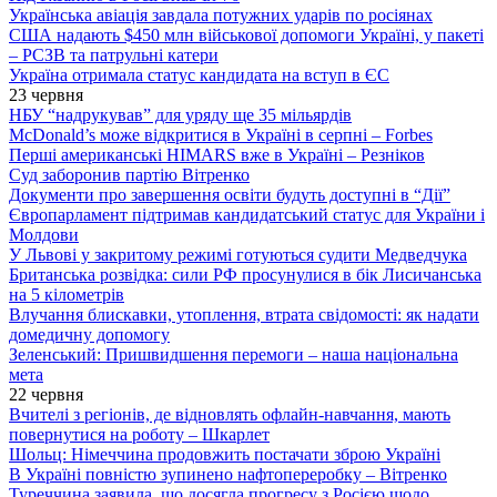
Українська авіація завдала потужних ударів по росіянах
США надають $450 млн військової допомоги Україні, у пакеті
– РСЗВ та патрульні катери
Україна отримала статус кандидата на вступ в ЄС
23 червня
НБУ “надрукував” для уряду ще 35 мільярдів
McDonald’s може відкритися в Україні в серпні – Forbes
Перші американські HIMARS вже в Україні – Резніков
Суд заборонив партію Вітренко
Документи про завершення освіти будуть доступні в “Дії”
Європарламент підтримав кандидатський статус для України і
Молдови
У Львові у закритому режимі готуються судити Медведчука
Британська розвідка: сили РФ просунулися в бік Лисичанська
на 5 кілометрів
Влучання блискавки, утоплення, втрата свідомості: як надати
домедичну допомогу
Зеленський: Пришвидшення перемоги – наша національна
мета
22 червня
Вчителі з регіонів, де відновлять офлайн-навчання, мають
повернутися на роботу – Шкарлет
Шольц: Німеччина продовжить постачати зброю Україні
В Україні повністю зупинено нафтопереробку – Вітренко
Туреччина заявила, що досягла прогресу з Росією щодо