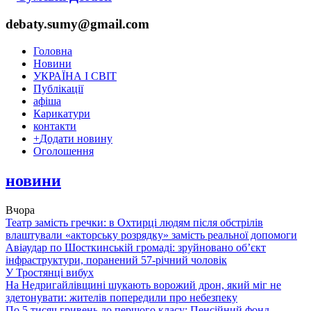
debaty.sumy@gmail.com
Головна
Новини
УКРАЇНА І СВІТ
Публікації
афіша
Карикатури
контакти
+
Додати новину
Оголошення
новини
Вчора
Театр замість гречки: в Охтирці людям після обстрілів
влаштували «акторську розрядку» замість реальної допомоги
Авіаудар по Шосткинській громаді: зруйновано об’єкт
інфраструктури, поранений 57-річний чоловік
У Тростянці вибух
На Недригайлівщині шукають ворожий дрон, який міг не
здетонувати: жителів попередили про небезпеку
По 5 тисяч гривень до першого класу: Пенсійний фонд