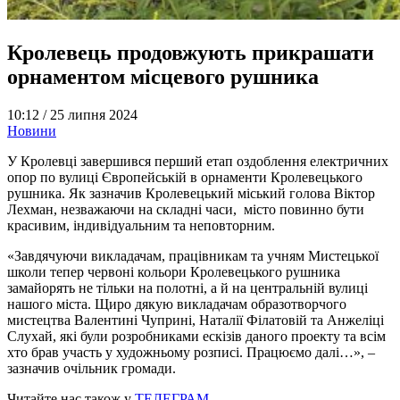
Кролевець продовжують прикрашати
орнаментом місцевого рушника
10:12 /
25 липня 2024
Новини
У Кролевці завершився перший етап оздоблення електричних
опор по вулиці Європейській в орнаменти Кролевецького
рушника. Як зазначив Кролевецький міський голова Віктор
Лехман, незважаючи на складні часи, місто повинно бути
красивим, індивідуальним та неповторним.
«Завдячуючи викладачам, працівникам та учням Мистецької
школи тепер червоні кольори Кролевецького рушника
замайорять не тільки на полотні, а й на центральній вулиці
нашого міста. Щиро дякую викладачам образотворчого
мистецтва Валентині Чуприні, Наталії Філатовій та Анжеліці
Слухай, які були розробниками ескізів даного проекту та всім
хто брав участь у художньому розписі. Працюємо далі…», –
зазначив очільник громади.
Читайте нас також у
ТЕЛЕГРАМ