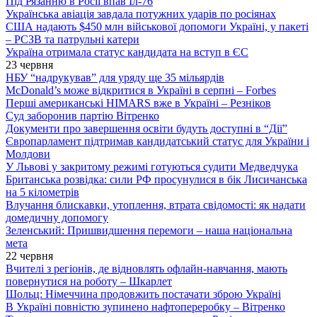
Під Рязанню в Росії впав Іл-76
Українська авіація завдала потужних ударів по росіянах
США надають $450 млн військової допомоги Україні, у пакеті
– РСЗВ та патрульні катери
Україна отримала статус кандидата на вступ в ЄС
23 червня
НБУ “надрукував” для уряду ще 35 мільярдів
McDonald’s може відкритися в Україні в серпні – Forbes
Перші американські HIMARS вже в Україні – Резніков
Суд заборонив партію Вітренко
Документи про завершення освіти будуть доступні в “Дії”
Європарламент підтримав кандидатський статус для України і
Молдови
У Львові у закритому режимі готуються судити Медведчука
Британська розвідка: сили РФ просунулися в бік Лисичанська
на 5 кілометрів
Влучання блискавки, утоплення, втрата свідомості: як надати
домедичну допомогу
Зеленський: Пришвидшення перемоги – наша національна
мета
22 червня
Вчителі з регіонів, де відновлять офлайн-навчання, мають
повернутися на роботу – Шкарлет
Шольц: Німеччина продовжить постачати зброю Україні
В Україні повністю зупинено нафтопереробку – Вітренко