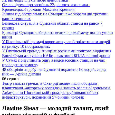
Як виглядає Глухів після нічної атаки
Стало відомо про загибель 22-річного захисника з
Кролевецької громади Максима Кременя
Жнива під обстрілами: на Сумщині вже зібрали дві третини
ранніх зернових
Безпекова ситуація в Сумській області станом на ранок 7
серпня
Бджолярі Сумщини збирають великі врожаї меду попри умови
війни
У Білопільській громаді ворог атакував безпілотником людей
на ринку: 10 постраждалих
У Глухівській громаді знищене росіянами поштове відділення
Вночі Суми атакували КАБи, реактивні БПЛА та інші дрони
У Сумах призупинять одну з водонасосних станцій на час
проведення ремонту
48 обстрілів за добу: на Сумщині поранено 13 людей, серед
них — 7-річна дитина
06 серпня
Театр замість гречки: в Охтирці людям після обстрілів
влаштували «акторську розрядку» замість реальної допомоги
Авіаудар по Шосткинській громаді: зруйновано об’єкт
інфраструктури, поранений 57-річний чоловік
Ламіне Ямал — молодий талант, який
змінює хід подій у футболі