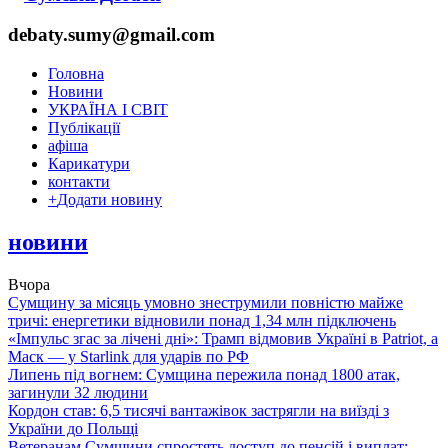
debaty.sumy@gmail.com
Головна
Новини
УКРАЇНА І СВІТ
Публікації
афіша
Карикатури
контакти
+
Додати новину
новини
Вчора
Сумщину за місяць умовно знеструмили повністю майже
тричі: енергетики відновили понад 1,34 млн підключень
«Імпульс згас за лічені дні»: Трамп відмовив Україні в Patriot, а
Маск — у Starlink для ударів по РФ
Липень під вогнем: Сумщина пережила понад 1800 атак,
загинули 32 людини
Кордон став: 6,5 тисячі вантажівок застрягли на виїзді з
України до Польщі
Ветеранам Сумщини спростять доступ до пенсій і виплат: