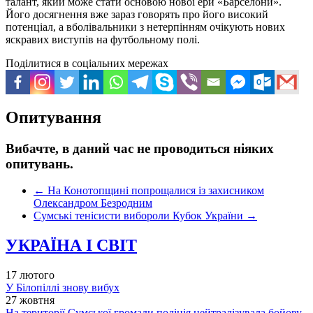
талант, який може стати основою нової ери «Барселони».
Його досягнення вже зараз говорять про його високий
потенціал, а вболівальники з нетерпінням очікують нових
яскравих виступів на футбольному полі.
Поділитися в соціальних мережах
Опитування
Вибачте, в даний час не проводиться ніяких
опитувань.
←
На Конотопщині попрощалися із захисником
Олександром Безродним
Сумські тенісисти вибороли Кубок України
→
УКРАЇНА І СВІТ
17 лютого
У Білопіллі знову вибух
27 жовтня
На території Сумської громади поліція нейтралізувала бойову