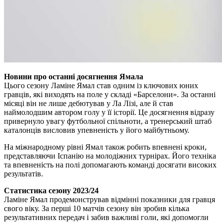
Новини про останні досягнення Ямала
Цього сезону Ламіне Ямал став одним із ключових юних
гравців, які виходять на поле у складі «Барселони». За останні
місяці він не лише дебютував у Ла Лізі, але й став
наймолодшим автором голу у її історії. Це досягнення відразу
привернуло увагу футбольної спільноти, а тренерський штаб
каталонців висловив упевненість у його майбутньому.
На міжнародному рівні Ямал також робить впевнені кроки,
представляючи Іспанію на молодіжних турнірах. Його техніка
та впевненість на полі допомагають команді досягати високих
результатів.
Статистика сезону 2023/24
Ламіне Ямал продемонстрував відмінні показники для гравця
свого віку. За перші 10 матчів сезону він зробив кілька
результативних передач і забив важливі голи, які допомогли