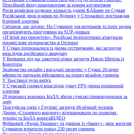
Пенсійний фонд працюватиме за новим алгоритмом
Росія щомісяця подвоює кількість ударів КАБами по Сумам
Російський дрон вдарив по будинку у Стецьківці: постраждав
8-річний хлопчик
Світанок, що зцілює: На Сумщині для ветеранів та їхніх родин
організовують прогулянки на SUP-дошках
«П’ятий раз прилетіло». Російські безпілотники атакували
промислове підприємство в Охтирці
У Сумах попрощалися із двома сестричками, які загинули
внаслідок російського авіаудару
У Броварах під час ракетної атаки загинув Павло Шепіль із
Конотопа
Знайомства онлайн і вигадані хвороби: у Сумах 20-річні
аферисти ошукали військових на понад мільйон гривень
У Тростянці чули вибух
У Сумській громаді внаслідок удару FPV-дрона поранений
хлопчик
29 ворожих ворожих БпЛА збили сумські прикордонники за
добу
Трагедія на озері у Глухові: загинув 66-річний чоловік
Дрони «Сталевого кордону» відпрацювали по позиціях,
техніці та БпЛА ворога
ВІДЕО
Фейковий «Радар України» та дзвінок із «банку»: двоє жителів
Сумщини втратили понад 230 тисяч гривень