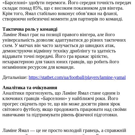
«Барселоні» здобути перемоги. Його середня точність передач
складає понад 85%, що є високим показником для вінгера.
Крім того, Ямал стабільно виконує обов’язки на фланзі,
створюючи небезпечні моменти для партнерів по команді.
Тактична роль у команді
Ламіне Ямал грає на позиції правого вінгера, але його
універсальність дозволяє адаптуватися до різних тактичних
схем. У матчах він часто залучається до швидких атак,
демонструючи відмінну техніку дриблінгу та здатність
віддавати точні передачі. Його гра вражає зрілістю,
нехарактерною для таких юних гравців, що робить його
незамінним ресурсом для команди.
Детальніше:
https://statbet.com/ua/football/players/lamine-yamal
Аналітика та очікування
Аналітики прогнозують, що Ламіне Ямал стане одним із
ключових гравців «Барселони» у найближчі роки. Його
прогрес свідчить про те, що він може досягти рівня зірок
світового футболу, якщо продовжить працювати над своїми
навичками та підтримувати рівень фізичної підготовки.
Ламіне Ямал — це не просто молодий гравець, а справжній