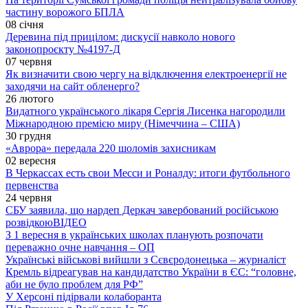
частину ворожого БПЛА
08 січня
Деревина під прицілом: дискусії навколо нового
законопроєкту №4197-Д
07 червня
Як визначити свою чергу на відключення електроенергії не
заходячи на сайт обленерго?
26 лютого
Видатного українського лікаря Сергія Лисенка нагородили
Міжнародною премією миру (Німеччина – США)
30 грудня
«Аврора» передала 220 шоломів захисникам
02 вересня
В Черкассах есть свои Месси и Роналду: итоги футбольного
первенства
24 червня
СБУ заявила, що нардеп Деркач завербований російською
розвідкою
ВІДЕО
З 1 вересня в українських школах планують розпочати
переважно очне навчання – ОП
Українські військові вийшли з Сєвєродонецька – журналіст
Кремль відреагував на кандидатство України в ЄС: “головне,
аби не було проблем для РФ”
У Херсоні підірвали колаборанта