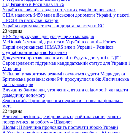
Під Рязанню в Росії впав Іл-76
Українська авіація завдала потужних ударів по росіянах
США надають $450 млн військової допомоги Україні, у пакеті
– РСЗВ та патрульні катери
Україна отримала статус кандидата на вступ в ЄС
23 червня
НБУ “надрукував” для уряду ще 35 мільярдів
McDonald’s може відкритися в Україні в серпні – Forbes
Перші американські HIMARS вже в Україні – Резніков
Суд заборонив партію Вітренко
Документи про завершення освіти будуть доступні в “Дії”
Європарламент підтримав кандидатський статус для України і
Молдови
У Львові у закритому режимі готуються судити Медведчука
Британська розвідка: сили РФ просунулися в бік Лисичанська
на 5 кілометрів
Влучання блискавки, утоплення, втрата свідомості: як надати
домедичну допомогу
Зеленський: Пришвидшення перемоги – наша національна
мета
22 червня
Вчителі з регіонів, де відновлять офлайн-навчання, мають
повернутися на роботу – Шкарлет
Шольц: Німеччина продовжить постачати зброю Україні
В Україні повністю зупинено нафтопереробку – Вітренко