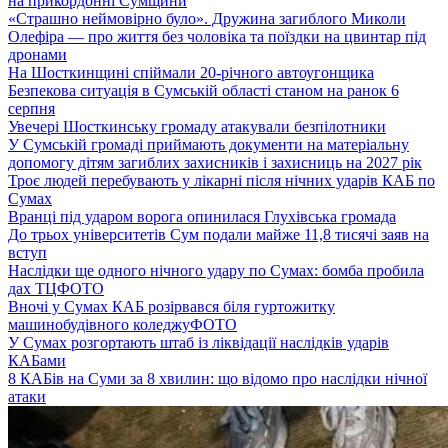
на прикордонні Сумщини
«Страшно неймовірно було». Дружина загиблого Миколи
Олефіра — про життя без чоловіка та поїздки на цвинтар під
дронами
На Шосткинщині спіймали 20-річного автоугонщика
Безпекова ситуація в Сумській області станом на ранок 6
серпня
Увечері Шосткинську громаду атакували безпілотники
У Сумській громаді приймають документи на матеріальну
допомогу дітям загиблих захисників і захисниць на 2027 рік
Троє людей перебувають у лікарні після нічних ударів КАБ по
Сумах
Вранці під ударом ворога опинилася Глухівська громада
До трьох університетів Сум подали майже 11,8 тисячі заяв на
вступ
Наслідки ще одного нічного удару по Сумах: бомба пробила
дах ТЦ
ФОТО
Вночі у Сумах КАБ розірвався біля гуртожитку
машинобудівного коледжу
ФОТО
У Сумах розгортають штаб із ліквідації наслідків ударів
КАБами
8 КАБів на Суми за 8 хвилин: що відомо про наслідки нічної
атаки