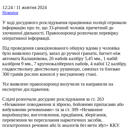
12:24 /
11 жовтня 2024
Новини
У ході досудового розслідування працівники поліції отримали
інформацію про те, що 33-річний чоловік причетний до
злочинної діяльності. Правоохоронці розпочали перевірку
оперативної інформації.
Під проведення санкціонованого обшуку вдома у чоловіка
було виявлено гранату, запал до ручної гранати, багнет-ніж
автомата Калашнікова, 26 набоїв калібру 5,45 мм., 1 набій
калібром 9 мм., 7 крупнокаліберних набоїв, 4 набої 12 калібру,
гладкоствольну двоствольну рушницю, самопал та близько
300 грамів рослин коноплі у висушеному стані.
Усе виявлене правоохоронці вилучили та направили на
експертне дослідження.
Слідчі розпочали досудове розслідування за ст. 263
«Незаконне поводження зі зброєю, бойовими припасами або
вибуховими речовинами» та за ст. 309 «Незаконне
виробництво, виготовлення, придбання, зберігання,
перевезення чи пересилання наркотичних засобів,
психотропних речовин або їх аналогів без мети збут» ККУ.