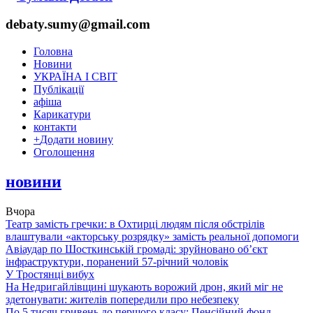
debaty.sumy@gmail.com
Головна
Новини
УКРАЇНА І СВІТ
Публікації
афіша
Карикатури
контакти
+
Додати новину
Оголошення
новини
Вчора
Театр замість гречки: в Охтирці людям після обстрілів
влаштували «акторську розрядку» замість реальної допомоги
Авіаудар по Шосткинській громаді: зруйновано об’єкт
інфраструктури, поранений 57-річний чоловік
У Тростянці вибух
На Недригайлівщині шукають ворожий дрон, який міг не
здетонувати: жителів попередили про небезпеку
По 5 тисяч гривень до першого класу: Пенсійний фонд