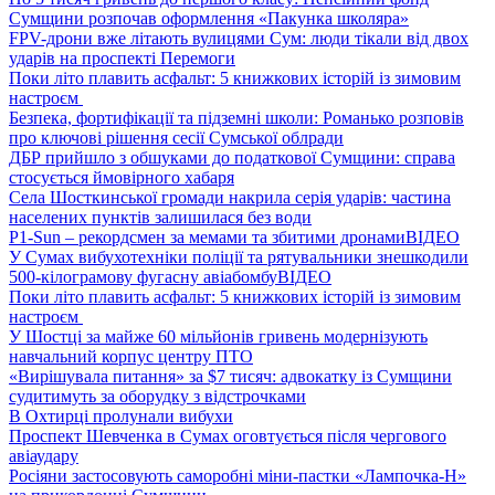
Сумщини розпочав оформлення «Пакунка школяра»
FPV-дрони вже літають вулицями Сум: люди тікали від двох
ударів на проспекті Перемоги
Поки літо плавить асфальт: 5 книжкових історій із зимовим
настроєм
Безпека, фортифікації та підземні школи: Романько розповів
про ключові рішення сесії Сумської облради
ДБР прийшло з обшуками до податкової Сумщини: справа
стосується ймовірного хабаря
Села Шосткинської громади накрила серія ударів: частина
населених пунктів залишилася без води
P1-Sun – рекордсмен за мемами та збитими дронами
ВІДЕО
У Сумах вибухотехніки поліції та рятувальники знешкодили
500-кілограмову фугасну авіабомбу
ВІДЕО
Поки літо плавить асфальт: 5 книжкових історій із зимовим
настроєм
У Шостці за майже 60 мільйонів гривень модернізують
навчальний корпус центру ПТО
«Вирішувала питання» за $7 тисяч: адвокатку із Сумщини
судитимуть за оборудку з відстрочками
В Охтирці пролунали вибухи
Проспект Шевченка в Сумах оговтується після чергового
авіаудару
Росіяни застосовують саморобні міни-пастки «Лампочка-Н»