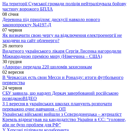
На території Сумської громади поліція нейтралізувала бойову
частину ворожого БПЛА
08 січня
Деревина під прицілом: дискусії навколо нового
законопроєкту №4197-Д
07 червня
Як визначити свою чергу на відключення електроенергії не
заходячи на сайт обленерго?
26 лютого
Видатного українського лікаря Сергія Лисенка нагородили
Міжнародною премією миру (Німеччина – США)
30 грудня
«Аврора» передала 220 шоломів захисникам
02 вересня
В Черкассах есть свои Месси и Роналду: итоги футбольного
первенства
24 червня
СБУ заявила, що нардеп Деркач завербований російською
розвідкою
ВІДЕО
З 1 вересня в українських школах планують розпочати
переважно очне навчання – ОП
Українські військові вийшли з Сєвєродонецька – журналіст
Кремль відреагував на кандидатство України в ЄС: “головне,
аби не було проблем для РФ”
У Херсоні підірвали колаборанта