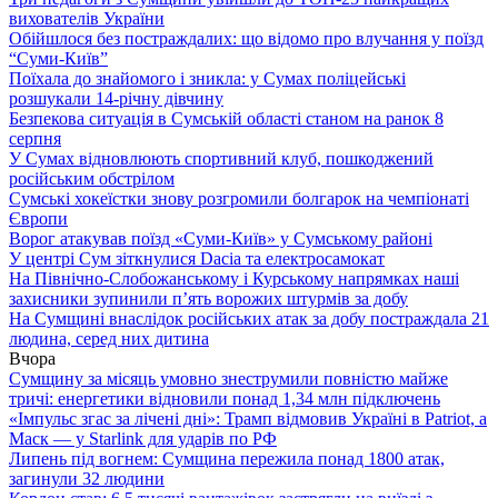
вихователів України
Обійшлося без постраждалих: що відомо про влучання у поїзд
“Суми-Київ”
Поїхала до знайомого і зникла: у Сумах поліцейські
розшукали 14-річну дівчину
Безпекова ситуація в Сумській області станом на ранок 8
серпня
У Сумах відновлюють спортивний клуб, пошкоджений
російським обстрілом
Сумські хокеїстки знову розгромили болгарок на чемпіонаті
Європи
Ворог атакував поїзд «Суми-Київ» у Сумському районі
У центрі Сум зіткнулися Dacia та електросамокат
На Північно-Слобожанському і Курському напрямках наші
захисники зупинили п’ять ворожих штурмів за добу
На Сумщині внаслідок російських атак за добу постраждала 21
людина, серед них дитина
Вчора
Сумщину за місяць умовно знеструмили повністю майже
тричі: енергетики відновили понад 1,34 млн підключень
«Імпульс згас за лічені дні»: Трамп відмовив Україні в Patriot, а
Маск — у Starlink для ударів по РФ
Липень під вогнем: Сумщина пережила понад 1800 атак,
загинули 32 людини