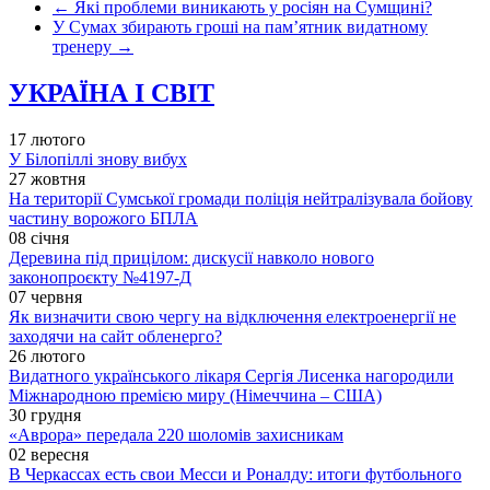
←
Які проблеми виникають у росіян на Сумщині?
У Сумах збирають гроші на памʼятник видатному
тренеру
→
УКРАЇНА І СВІТ
17 лютого
У Білопіллі знову вибух
27 жовтня
На території Сумської громади поліція нейтралізувала бойову
частину ворожого БПЛА
08 січня
Деревина під прицілом: дискусії навколо нового
законопроєкту №4197-Д
07 червня
Як визначити свою чергу на відключення електроенергії не
заходячи на сайт обленерго?
26 лютого
Видатного українського лікаря Сергія Лисенка нагородили
Міжнародною премією миру (Німеччина – США)
30 грудня
«Аврора» передала 220 шоломів захисникам
02 вересня
В Черкассах есть свои Месси и Роналду: итоги футбольного