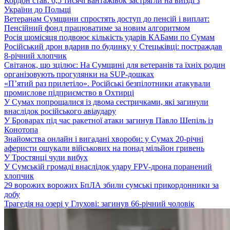
Кордон став: 6,5 тисячі вантажівок застрягли на виїзді з
України до Польщі
Ветеранам Сумщини спростять доступ до пенсій і виплат:
Пенсійний фонд працюватиме за новим алгоритмом
Росія щомісяця подвоює кількість ударів КАБами по Сумам
Російський дрон вдарив по будинку у Стецьківці: постраждав
8-річний хлопчик
Світанок, що зцілює: На Сумщині для ветеранів та їхніх родин
організовують прогулянки на SUP-дошках
«П’ятий раз прилетіло». Російські безпілотники атакували
промислове підприємство в Охтирці
У Сумах попрощалися із двома сестричками, які загинули
внаслідок російського авіаудару
У Броварах під час ракетної атаки загинув Павло Шепіль із
Конотопа
Знайомства онлайн і вигадані хвороби: у Сумах 20-річні
аферисти ошукали військових на понад мільйон гривень
У Тростянці чули вибух
У Сумській громаді внаслідок удару FPV-дрона поранений
хлопчик
29 ворожих ворожих БпЛА збили сумські прикордонники за
добу
Трагедія на озері у Глухові: загинув 66-річний чоловік