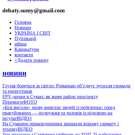
debaty.sumy@gmail.com
Головна
Новини
УКРАЇНА І СВІТ
Публікації
афіша
Карикатури
контакти
+
Додати новину
новини
Глухів бореться за світло: Романько об’єднує зусилля громади
та енергетиків
FPV-дрони в Сумах: як живе район проспекту
Перемоги
ФОТО
«Білі янголи» знову вивезли людей із небезпеки: серед
евакуйованих — подружжя та чоловік із підозрою на
інсульт
ВІДЕО
На Сумщині прикордонники знищили ворожу гармату і
техніку
ВІДЕО
Три педагоги з Сумщини увійшли до ТОП-25 найкращих