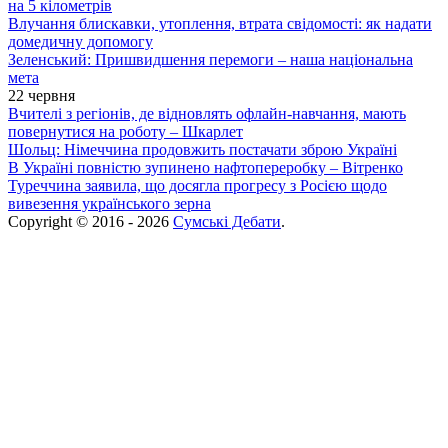
на 5 кілометрів
Влучання блискавки, утоплення, втрата свідомості: як надати
домедичну допомогу
Зеленський: Пришвидшення перемоги – наша національна
мета
22 червня
Вчителі з регіонів, де відновлять офлайн-навчання, мають
повернутися на роботу – Шкарлет
Шольц: Німеччина продовжить постачати зброю Україні
В Україні повністю зупинено нафтопереробку – Вітренко
Туреччина заявила, що досягла прогресу з Росією щодо
вивезення українського зерна
Copyright © 2016 - 2026
Сумські Дебати
.