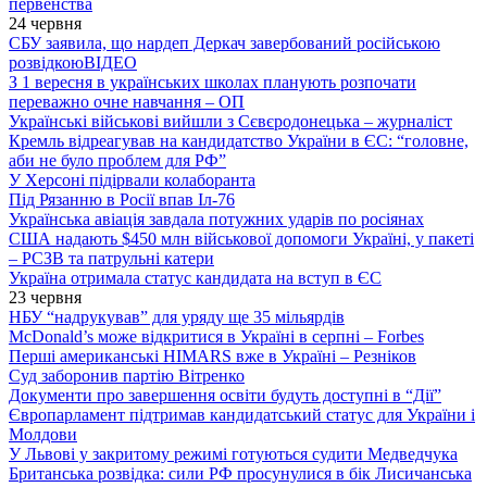
первенства
24 червня
СБУ заявила, що нардеп Деркач завербований російською
розвідкою
ВІДЕО
З 1 вересня в українських школах планують розпочати
переважно очне навчання – ОП
Українські військові вийшли з Сєвєродонецька – журналіст
Кремль відреагував на кандидатство України в ЄС: “головне,
аби не було проблем для РФ”
У Херсоні підірвали колаборанта
Під Рязанню в Росії впав Іл-76
Українська авіація завдала потужних ударів по росіянах
США надають $450 млн військової допомоги Україні, у пакеті
– РСЗВ та патрульні катери
Україна отримала статус кандидата на вступ в ЄС
23 червня
НБУ “надрукував” для уряду ще 35 мільярдів
McDonald’s може відкритися в Україні в серпні – Forbes
Перші американські HIMARS вже в Україні – Резніков
Суд заборонив партію Вітренко
Документи про завершення освіти будуть доступні в “Дії”
Європарламент підтримав кандидатський статус для України і
Молдови
У Львові у закритому режимі готуються судити Медведчука
Британська розвідка: сили РФ просунулися в бік Лисичанська