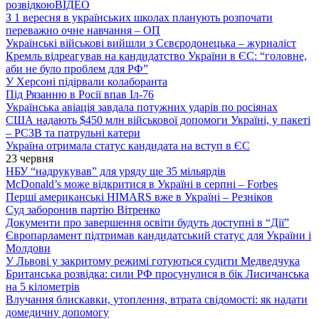
розвідкою
ВІДЕО
З 1 вересня в українських школах планують розпочати
переважно очне навчання – ОП
Українські військові вийшли з Сєвєродонецька – журналіст
Кремль відреагував на кандидатство України в ЄС: “головне,
аби не було проблем для РФ”
У Херсоні підірвали колаборанта
Під Рязанню в Росії впав Іл-76
Українська авіація завдала потужних ударів по росіянах
США надають $450 млн військової допомоги Україні, у пакеті
– РСЗВ та патрульні катери
Україна отримала статус кандидата на вступ в ЄС
23 червня
НБУ “надрукував” для уряду ще 35 мільярдів
McDonald’s може відкритися в Україні в серпні – Forbes
Перші американські HIMARS вже в Україні – Резніков
Суд заборонив партію Вітренко
Документи про завершення освіти будуть доступні в “Дії”
Європарламент підтримав кандидатський статус для України і
Молдови
У Львові у закритому режимі готуються судити Медведчука
Британська розвідка: сили РФ просунулися в бік Лисичанська
на 5 кілометрів
Влучання блискавки, утоплення, втрата свідомості: як надати
домедичну допомогу