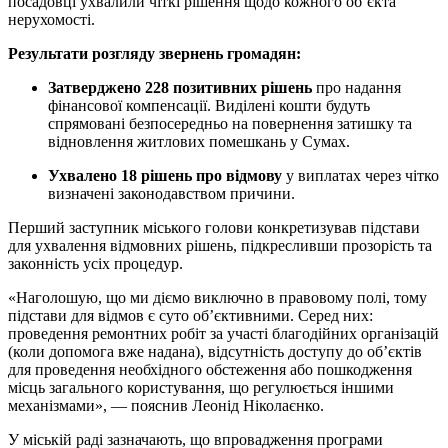
посадовці ухвалили чіткі рішення щодо кожного об’єкта
нерухомості.
Результати розгляду звернень громадян:
Затверджено 228 позитивних рішень
про надання
фінансової компенсації. Виділені кошти будуть
спрямовані безпосередньо на повернення затишку та
відновлення житлових помешкань у Сумах.
Ухвалено 18 рішень про відмову
у виплатах через чітко
визначені законодавством причини.
Перший заступник міського голови конкретизував підстави
для ухвалення відмовних рішень, підкресливши прозорість та
законність усіх процедур.
«Наголошую, що ми діємо виключно в правовому полі, тому
підстави для відмов є суто об’єктивними. Серед них:
проведення ремонтних робіт за участі благодійних організацій
(коли допомога вже надана), відсутність доступу до об’єктів
для проведення необхідного обстеження або пошкодження
місць загального користування, що регулюється іншими
механізмами», — пояснив Леонід Ніколаєнко.
У міській раді зазначають, що впровадження програми