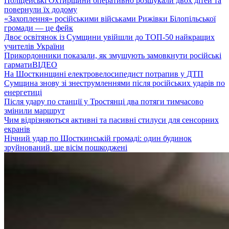
Поліцейські Охтирщини оперативно розшукали двох дітей та
повернули їх додому
«Захоплення» російськими військами Рижівки Білопільської
громади — це фейк
Двоє освітянок із Сумщини увійшли до ТОП-50 найкращих
учителів України
Прикордонники показали, як змушують замовкнути російські
гармати
ВІДЕО
На Шосткинщині електровелосипедист потрапив у ДТП
Сумщина знову зі знеструмленнями після російських ударів по
енергетиці
Після удару по станції у Тростянці два потяги тимчасово
змінили маршрут
Чим відрізняються активні та пасивні стилуси для сенсорних
екранів
Нічний удар по Шосткинській громаді: один будинок
зруйнований, ще вісім пошкоджені