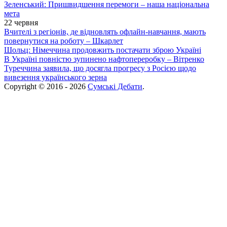
Зеленський: Пришвидшення перемоги – наша національна
мета
22 червня
Вчителі з регіонів, де відновлять офлайн-навчання, мають
повернутися на роботу – Шкарлет
Шольц: Німеччина продовжить постачати зброю Україні
В Україні повністю зупинено нафтопереробку – Вітренко
Туреччина заявила, що досягла прогресу з Росією щодо
вивезення українського зерна
Copyright © 2016 - 2026
Сумські Дебати
.