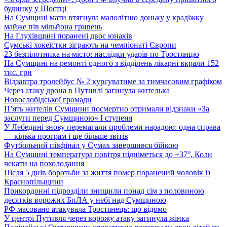
будинку у Шостці
На Сумщині мати втягнула малолітню доньку у крадіжку
майже пів мільйона гривень
На Глухівщині поранені двоє юнаків
Сумські хокеїстки зіграють на чемпіонаті Європи
23 безпілотника на місто: наслідки ударів по Тростянцю
На Сумщині на ремонті одного з відділень лікарні вкрали 152
тис. грн
Відзавтра тролейбус № 2 курсуватиме за тимчасовим графіком
Через атаку дрона в Путивлі загинула жителька
Новослобідської громади
П’ять жителів Сумщини посмертно отримали відзнаки «За
заслуги перед Сумщиною» І ступеня
У Лебедині знову перемагали проблеми нарадою: одна справа
— кілька програм і ще більше звітів
Футбольний півфінал у Сумах завершився бійкою
На Сумщині температура повітря підніметься до +37°. Коли
чекати на похолодання
Після 5 днів боротьби за життя помер поранений чоловік із
Краснопільщини
Прикордонні підрозділи знищили понад сім з половиною
десятків ворожих БпЛА у небі над Сумщиною
РФ масовано атакувала Тростянець: що відомо
У центрі Путивля через ворожу атаку загинула жінка