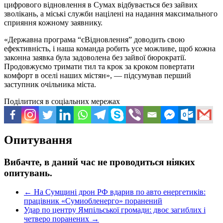
цифрового відновлення в Сумах відбувається без зайвих
зволікань, а міські служби націлені на надання максимального
сприяння кожному заявнику.
«Державна програма “єВідновлення” доводить свою
ефективність, і наша команда робить усе можливе, щоб кожна
законна заявка була задоволена без зайвої бюрократії.
Продовжуємо тримати тил та крок за кроком повертати
комфорт в оселі наших містян», — підсумував перший
заступник очільника міста.
Поділитися в соціальних мережах
Опитування
Вибачте, в даний час не проводиться ніяких
опитувань.
←
На Сумщині дрон РФ вдарив по авто енергетиків:
працівник «Сумиобленерго» поранений
Удар по центру Ямпільської громади: двоє загиблих і
четверо поранених
→