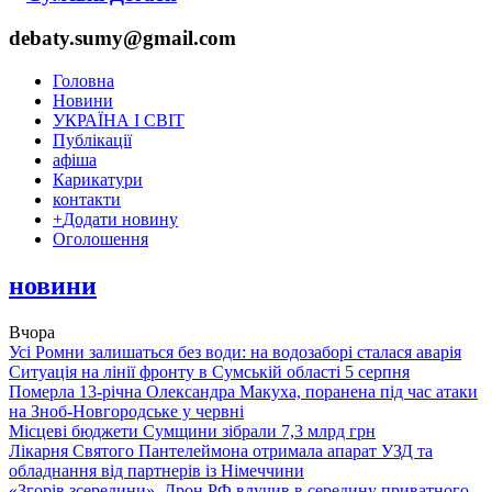
debaty.sumy@gmail.com
Головна
Новини
УКРАЇНА І СВІТ
Публікації
афіша
Карикатури
контакти
+
Додати новину
Оголошення
новини
Вчора
Усі Ромни залишаться без води: на водозаборі сталася аварія
Ситуація на лінії фронту в Сумській області 5 серпня
Померла 13-річна Олександра Макуха, поранена під час атаки
на Зноб-Новгородське у червні
Місцеві бюджети Сумщини зібрали 7,3 млрд грн
Лікарня Святого Пантелеймона отримала апарат УЗД та
обладнання від партнерів із Німеччини
«Згорів зсередини». Дрон РФ влучив в середину приватного