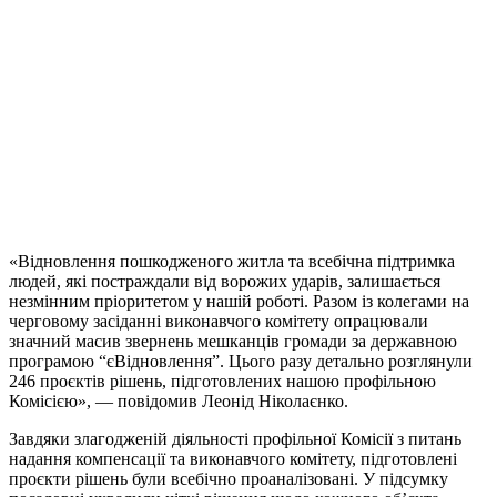
«Відновлення пошкодженого житла та всебічна підтримка
людей, які постраждали від ворожих ударів, залишається
незмінним пріоритетом у нашій роботі. Разом із колегами на
черговому засіданні виконавчого комітету опрацювали
значний масив звернень мешканців громади за державною
програмою “єВідновлення”. Цього разу детально розглянули
246 проєктів рішень, підготовлених нашою профільною
Комісією», — повідомив Леонід Ніколаєнко.
Завдяки злагодженій діяльності профільної Комісії з питань
надання компенсації та виконавчого комітету, підготовлені
проєкти рішень були всебічно проаналізовані. У підсумку