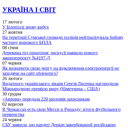
УКРАЇНА І СВІТ
17 лютого
У Білопіллі знову вибух
27 жовтня
На території Сумської громади поліція нейтралізувала бойову
частину ворожого БПЛА
08 січня
Деревина під прицілом: дискусії навколо нового
законопроєкту №4197-Д
07 червня
Як визначити свою чергу на відключення електроенергії не
заходячи на сайт обленерго?
26 лютого
Видатного українського лікаря Сергія Лисенка нагородили
Міжнародною премією миру (Німеччина – США)
30 грудня
«Аврора» передала 220 шоломів захисникам
02 вересня
В Черкассах есть свои Месси и Роналду: итоги футбольного
первенства
24 червня
СБУ заявила, що нардеп Деркач завербований російською