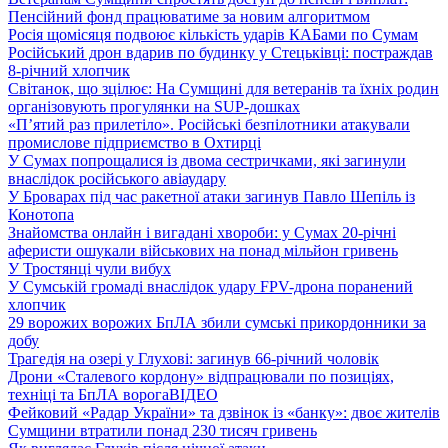
Пенсійний фонд працюватиме за новим алгоритмом
Росія щомісяця подвоює кількість ударів КАБами по Сумам
Російський дрон вдарив по будинку у Стецьківці: постраждав
8-річний хлопчик
Світанок, що зцілює: На Сумщині для ветеранів та їхніх родин
організовують прогулянки на SUP-дошках
«П’ятий раз прилетіло». Російські безпілотники атакували
промислове підприємство в Охтирці
У Сумах попрощалися із двома сестричками, які загинули
внаслідок російського авіаудару
У Броварах під час ракетної атаки загинув Павло Шепіль із
Конотопа
Знайомства онлайн і вигадані хвороби: у Сумах 20-річні
аферисти ошукали військових на понад мільйон гривень
У Тростянці чули вибух
У Сумській громаді внаслідок удару FPV-дрона поранений
хлопчик
29 ворожих ворожих БпЛА збили сумські прикордонники за
добу
Трагедія на озері у Глухові: загинув 66-річний чоловік
Дрони «Сталевого кордону» відпрацювали по позиціях,
техніці та БпЛА ворога
ВІДЕО
Фейковий «Радар України» та дзвінок із «банку»: двоє жителів
Сумщини втратили понад 230 тисяч гривень