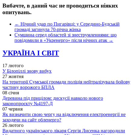
Вибачте, в даний час не проводиться ніяких
опитувань.
←
Нічний удар по Пигарівці: у Середино-Будській
громаді загинула 70-річна жінка
Сумщина серед областей зі знеструмленнями: що
повідомили в «Укренерго» після нічних атак
→
УКРАЇНА І СВІТ
17 лютого
У Білопіллі знову вибух
27 жовтня
На території Сумської громади поліція нейтралізувала бойову
частину ворожого БПЛА
08 січня
Деревина під прицілом: дискусії навколо нового
законопроєкту №4197-Д
07 червня
Як визначити свою чергу на відключення електроенергії не
заходячи на сайт обленерго?
26 лютого
Видатного українського лікаря Сергія Лисенка нагородили