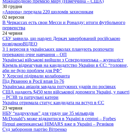
Міжнародною премією миру (Німеччина – США)
30 грудня
«Аврора» передала 220 шоломів захисникам
02 вересня
В Черкассах есть свои Месси и Роналду: итоги футбольного
первенства
24 червня
СБУ заявила, що нардеп Деркач завербований російською
розвідкою
ВІДЕО
З 1 вересня в українських школах планують розпочати
переважно очне навчання – ОП
Українські військові вийшли з Сєвєродонецька – журналіст
Кремль відреагував на кандидатство України в ЄС: “головне,
аби не було проблем для РФ”
У Херсоні підірвали колаборанта
Під Рязанню в Росії впав Іл-76
Українська авіація завдала потужних ударів по росіянах
США надають $450 млн військової допомоги Україні, у пакеті
– РСЗВ та патрульні катери
Україна отримала статус кандидата на вступ в ЄС
23 червня
НБУ “надрукував” для уряду ще 35 мільярдів
McDonald’s може відкритися в Україні в серпні – Forbes
Перші американські HIMARS вже в Україні – Резніков
Суд заборонив партію Вітренко