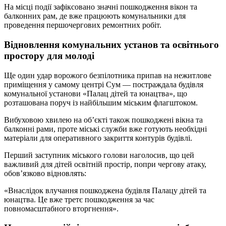
На місці події зафіксовано значні пошкодження вікон та
балконних рам, де вже працюють комунальники для
проведення першочергових ремонтних робіт.
Відновлення комунальних установ та освітнього
простору для молоді
Ще один удар ворожого безпілотника припав на нежитлове
приміщення у самому центрі Сум — постраждала будівля
комунальної установи «Палац дітей та юнацтва», що
розташована поруч із найбільшим міським флагштоком.
Вибуховою хвилею на об’єкті також пошкоджені вікна та
балконні рами, проте міські служби вже готують необхідні
матеріали для оперативного закриття контурів будівлі.
Перший заступник міського голови наголосив, що цей
важливий для дітей освітній простір, попри чергову атаку,
обов’язково відновлять:
«Внаслідок влучання пошкоджена будівля Палацу дітей та
юнацтва. Це вже третє пошкодження за час
повномасштабного вторгнення».