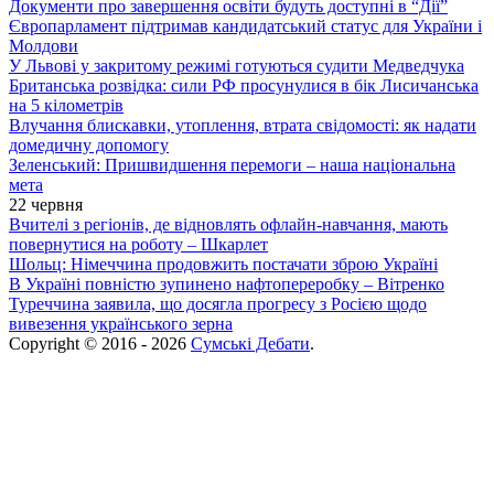
Документи про завершення освіти будуть доступні в “Дії”
Європарламент підтримав кандидатський статус для України і
Молдови
У Львові у закритому режимі готуються судити Медведчука
Британська розвідка: сили РФ просунулися в бік Лисичанська
на 5 кілометрів
Влучання блискавки, утоплення, втрата свідомості: як надати
домедичну допомогу
Зеленський: Пришвидшення перемоги – наша національна
мета
22 червня
Вчителі з регіонів, де відновлять офлайн-навчання, мають
повернутися на роботу – Шкарлет
Шольц: Німеччина продовжить постачати зброю Україні
В Україні повністю зупинено нафтопереробку – Вітренко
Туреччина заявила, що досягла прогресу з Росією щодо
вивезення українського зерна
Copyright © 2016 - 2026
Сумські Дебати
.