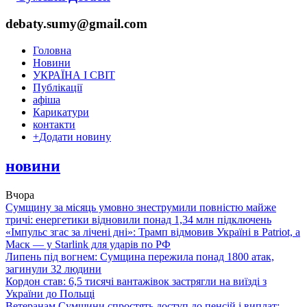
debaty.sumy@gmail.com
Головна
Новини
УКРАЇНА І СВІТ
Публікації
афіша
Карикатури
контакти
+
Додати новину
новини
Вчора
Сумщину за місяць умовно знеструмили повністю майже
тричі: енергетики відновили понад 1,34 млн підключень
«Імпульс згас за лічені дні»: Трамп відмовив Україні в Patriot, а
Маск — у Starlink для ударів по РФ
Липень під вогнем: Сумщина пережила понад 1800 атак,
загинули 32 людини
Кордон став: 6,5 тисячі вантажівок застрягли на виїзді з
України до Польщі
Ветеранам Сумщини спростять доступ до пенсій і виплат: