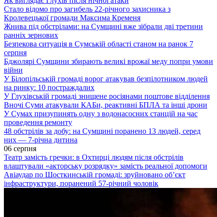
Як виглядає Глухів після нічної атаки
Стало відомо про загибель 22-річного захисника з
Кролевецької громади Максима Кременя
Жнива під обстрілами: на Сумщині вже зібрали дві третини
ранніх зернових
Безпекова ситуація в Сумській області станом на ранок 7
серпня
Бджолярі Сумщини збирають великі врожаї меду попри умови
війни
У Білопільській громаді ворог атакував безпілотником людей
на ринку: 10 постраждалих
У Глухівській громаді знищене росіянами поштове відділення
Вночі Суми атакували КАБи, реактивні БПЛА та інші дрони
У Сумах призупинять одну з водонасосних станцій на час
проведення ремонту
48 обстрілів за добу: на Сумщині поранено 13 людей, серед
них — 7-річна дитина
06 серпня
Театр замість гречки: в Охтирці людям після обстрілів
влаштували «акторську розрядку» замість реальної допомоги
Авіаудар по Шосткинській громаді: зруйновано об’єкт
інфраструктури, поранений 57-річний чоловік