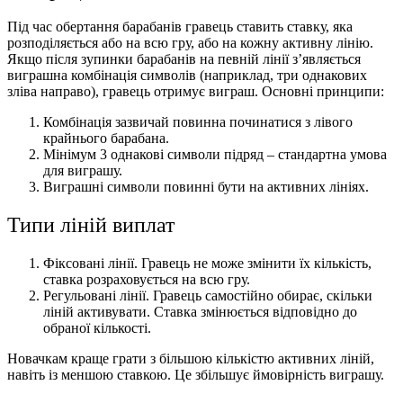
Під час обертання барабанів гравець ставить ставку, яка
розподіляється або на всю гру, або на кожну активну лінію.
Якщо після зупинки барабанів на певній лінії з’являється
виграшна комбінація символів (наприклад, три однакових
зліва направо), гравець отримує виграш. Основні принципи:
Комбінація зазвичай повинна починатися з лівого
крайнього барабана.
Мінімум 3 однакові символи підряд – стандартна умова
для виграшу.
Виграшні символи повинні бути на активних лініях.
Типи ліній виплат
Фіксовані лінії. Гравець не може змінити їх кількість,
ставка розраховується на всю гру.
Регульовані лінії. Гравець самостійно обирає, скільки
ліній активувати. Ставка змінюється відповідно до
обраної кількості.
Новачкам краще грати з більшою кількістю активних ліній,
навіть із меншою ставкою. Це збільшує ймовірність виграшу.