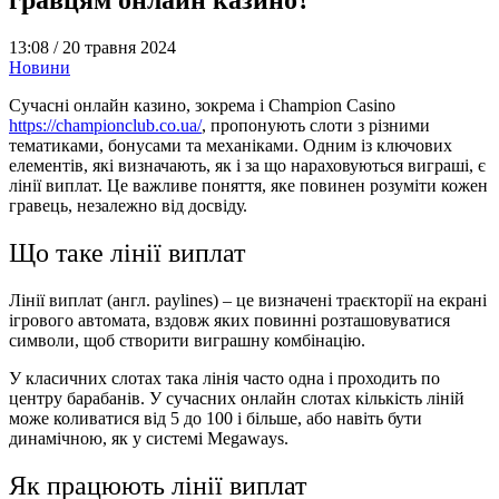
13:08 /
20 травня 2024
Новини
Сучасні онлайн казино, зокрема і Champion Casino
https://championclub.co.ua/
, пропонують слоти з різними
тематиками, бонусами та механіками. Одним із ключових
елементів, які визначають, як і за що нараховуються виграші, є
лінії виплат. Це важливе поняття, яке повинен розуміти кожен
гравець, незалежно від досвіду.
Що таке лінії виплат
Лінії виплат (англ. paylines) – це визначені траєкторії на екрані
ігрового автомата, вздовж яких повинні розташовуватися
символи, щоб створити виграшну комбінацію.
У класичних слотах така лінія часто одна і проходить по
центру барабанів. У сучасних онлайн слотах кількість ліній
може коливатися від 5 до 100 і більше, або навіть бути
динамічною, як у системі Megaways.
Як працюють лінії виплат