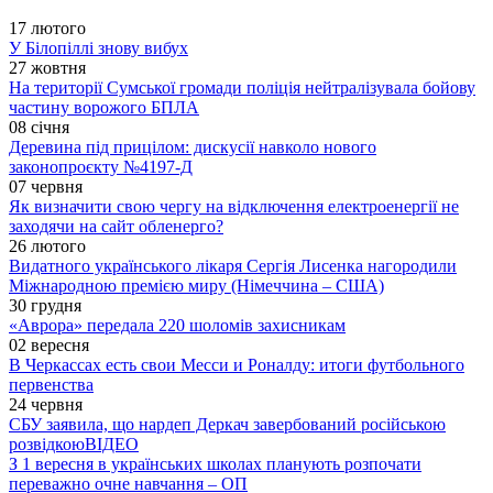
17 лютого
У Білопіллі знову вибух
27 жовтня
На території Сумської громади поліція нейтралізувала бойову
частину ворожого БПЛА
08 січня
Деревина під прицілом: дискусії навколо нового
законопроєкту №4197-Д
07 червня
Як визначити свою чергу на відключення електроенергії не
заходячи на сайт обленерго?
26 лютого
Видатного українського лікаря Сергія Лисенка нагородили
Міжнародною премією миру (Німеччина – США)
30 грудня
«Аврора» передала 220 шоломів захисникам
02 вересня
В Черкассах есть свои Месси и Роналду: итоги футбольного
первенства
24 червня
СБУ заявила, що нардеп Деркач завербований російською
розвідкою
ВІДЕО
З 1 вересня в українських школах планують розпочати
переважно очне навчання – ОП