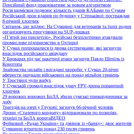
Пенсійний фонд працюватиме за новим алгоритмом
Росія щомісяця подвоює кількість ударів КАБами по Сумам
Російський дрон вдарив по будинку у Стецьківці: постраждав
8-річний хлопчик
Світанок, що зцілює: На Сумщині для ветеранів та їхніх родин
організовують прогулянки на SUP-дошках
«П’ятий раз прилетіло». Російські безпілотники атакували
промислове підприємство в Охтирці
У Сумах попрощалися із двома сестричками, які загинули
внаслідок російського авіаудару
У Броварах під час ракетної атаки загинув Павло Шепіль із
Конотопа
Знайомства онлайн і вигадані хвороби: у Сумах 20-річні
аферисти ошукали військових на понад мільйон гривень
У Тростянці чули вибух
У Сумській громаді внаслідок удару FPV-дрона поранений
хлопчик
29 ворожих ворожих БпЛА збили сумські прикордонники за
добу
Трагедія на озері у Глухові: загинув 66-річний чоловік
Дрони «Сталевого кордону» відпрацювали по позиціях,
техніці та БпЛА ворога
ВІДЕО
Фейковий «Радар України» та дзвінок із «банку»: двоє жителів
Сумщини втратили понад 230 тисяч гривень