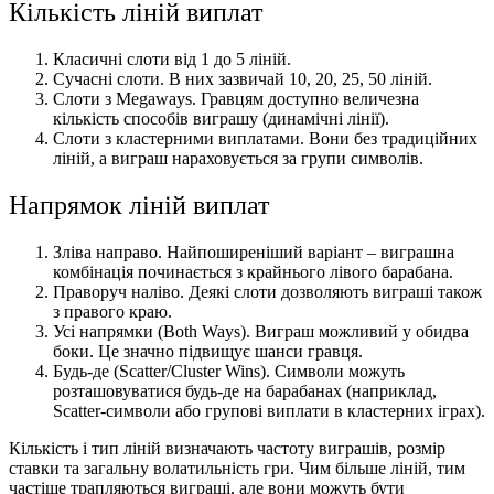
Кількість ліній виплат
Класичні слоти від 1 до 5 ліній.
Сучасні слоти. В них зазвичай 10, 20, 25, 50 ліній.
Слоти з Megaways. Гравцям доступно величезна
кількість способів виграшу (динамічні лінії).
Слоти з кластерними виплатами. Вони без традиційних
ліній, а виграш нараховується за групи символів.
Напрямок ліній виплат
Зліва направо. Найпоширеніший варіант – виграшна
комбінація починається з крайнього лівого барабана.
Праворуч наліво. Деякі слоти дозволяють виграші також
з правого краю.
Усі напрямки (Both Ways). Виграш можливий у обидва
боки. Це значно підвищує шанси гравця.
Будь-де (Scatter/Cluster Wins). Символи можуть
розташовуватися будь-де на барабанах (наприклад,
Scatter-символи або групові виплати в кластерних іграх).
Кількість і тип ліній визначають частоту виграшів, розмір
ставки та загальну волатильність гри. Чим більше ліній, тим
частіше трапляються виграші, але вони можуть бути