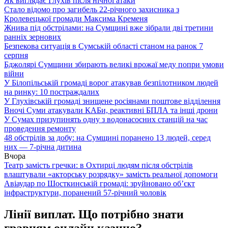
Як виглядає Глухів після нічної атаки
Стало відомо про загибель 22-річного захисника з
Кролевецької громади Максима Кременя
Жнива під обстрілами: на Сумщині вже зібрали дві третини
ранніх зернових
Безпекова ситуація в Сумській області станом на ранок 7
серпня
Бджолярі Сумщини збирають великі врожаї меду попри умови
війни
У Білопільській громаді ворог атакував безпілотником людей
на ринку: 10 постраждалих
У Глухівській громаді знищене росіянами поштове відділення
Вночі Суми атакували КАБи, реактивні БПЛА та інші дрони
У Сумах призупинять одну з водонасосних станцій на час
проведення ремонту
48 обстрілів за добу: на Сумщині поранено 13 людей, серед
них — 7-річна дитина
Вчора
Театр замість гречки: в Охтирці людям після обстрілів
влаштували «акторську розрядку» замість реальної допомоги
Авіаудар по Шосткинській громаді: зруйновано об’єкт
інфраструктури, поранений 57-річний чоловік
Лінії виплат. Що потрібно знати
гравцям онлайн казино?