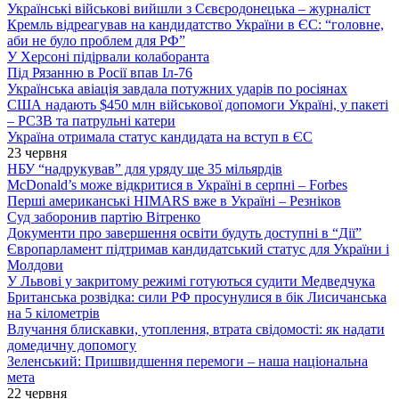
Українські військові вийшли з Сєвєродонецька – журналіст
Кремль відреагував на кандидатство України в ЄС: “головне,
аби не було проблем для РФ”
У Херсоні підірвали колаборанта
Під Рязанню в Росії впав Іл-76
Українська авіація завдала потужних ударів по росіянах
США надають $450 млн військової допомоги Україні, у пакеті
– РСЗВ та патрульні катери
Україна отримала статус кандидата на вступ в ЄС
23 червня
НБУ “надрукував” для уряду ще 35 мільярдів
McDonald’s може відкритися в Україні в серпні – Forbes
Перші американські HIMARS вже в Україні – Резніков
Суд заборонив партію Вітренко
Документи про завершення освіти будуть доступні в “Дії”
Європарламент підтримав кандидатський статус для України і
Молдови
У Львові у закритому режимі готуються судити Медведчука
Британська розвідка: сили РФ просунулися в бік Лисичанська
на 5 кілометрів
Влучання блискавки, утоплення, втрата свідомості: як надати
домедичну допомогу
Зеленський: Пришвидшення перемоги – наша національна
мета
22 червня