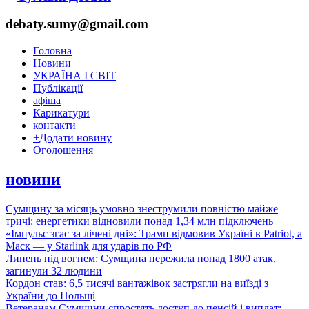
debaty.sumy@gmail.com
Головна
Новини
УКРАЇНА І СВІТ
Публікації
афіша
Карикатури
контакти
+
Додати новину
Оголошення
новини
Сумщину за місяць умовно знеструмили повністю майже
тричі: енергетики відновили понад 1,34 млн підключень
«Імпульс згас за лічені дні»: Трамп відмовив Україні в Patriot, а
Маск — у Starlink для ударів по РФ
Липень під вогнем: Сумщина пережила понад 1800 атак,
загинули 32 людини
Кордон став: 6,5 тисячі вантажівок застрягли на виїзді з
України до Польщі
Ветеранам Сумщини спростять доступ до пенсій і виплат: