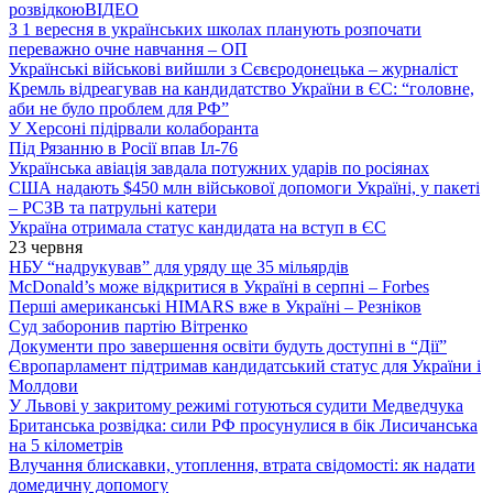
розвідкою
ВІДЕО
З 1 вересня в українських школах планують розпочати
переважно очне навчання – ОП
Українські військові вийшли з Сєвєродонецька – журналіст
Кремль відреагував на кандидатство України в ЄС: “головне,
аби не було проблем для РФ”
У Херсоні підірвали колаборанта
Під Рязанню в Росії впав Іл-76
Українська авіація завдала потужних ударів по росіянах
США надають $450 млн військової допомоги Україні, у пакеті
– РСЗВ та патрульні катери
Україна отримала статус кандидата на вступ в ЄС
23 червня
НБУ “надрукував” для уряду ще 35 мільярдів
McDonald’s може відкритися в Україні в серпні – Forbes
Перші американські HIMARS вже в Україні – Резніков
Суд заборонив партію Вітренко
Документи про завершення освіти будуть доступні в “Дії”
Європарламент підтримав кандидатський статус для України і
Молдови
У Львові у закритому режимі готуються судити Медведчука
Британська розвідка: сили РФ просунулися в бік Лисичанська
на 5 кілометрів
Влучання блискавки, утоплення, втрата свідомості: як надати
домедичну допомогу