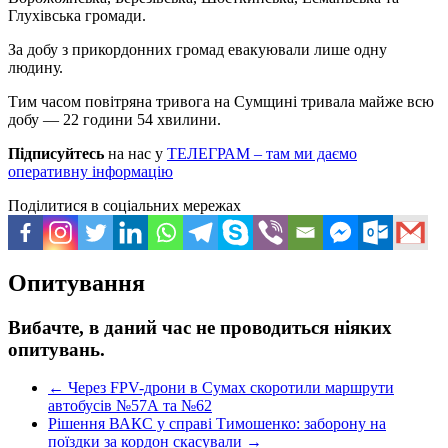
Глухівська громади.
За добу з прикордонних громад евакуювали лише одну
людину.
Тим часом повітряна тривога на Сумщині тривала майже всю
добу — 22 години 54 хвилини.
Підписуйтесь
на нас у
ТЕЛЕГРАМ – там ми даємо
оперативну інформацію
Поділитися в соціальних мережах
Опитування
Вибачте, в даний час не проводиться ніяких
опитувань.
←
Через FPV-дрони в Сумах скоротили маршрути
автобусів №57А та №62
Рішення ВАКС у справі Тимошенко: заборону на
поїздки за кордон скасували
→