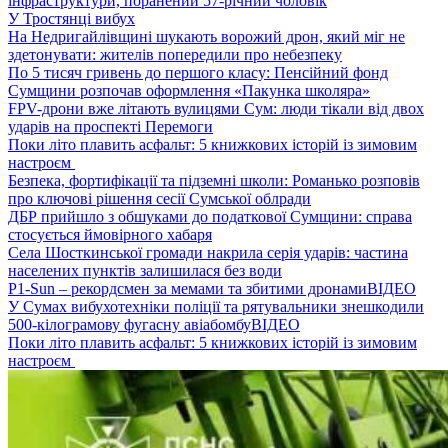
інфраструктури, поранений 57-річний чоловік
У Тростянці вибух
На Недригайлівщині шукають ворожий дрон, який міг не
здетонувати: жителів попередили про небезпеку
По 5 тисяч гривень до першого класу: Пенсійний фонд
Сумщини розпочав оформлення «Пакунка школяра»
FPV-дрони вже літають вулицями Сум: люди тікали від двох
ударів на проспекті Перемоги
Поки літо плавить асфальт: 5 книжкових історій із зимовим
настроєм
Безпека, фортифікації та підземні школи: Романько розповів
про ключові рішення сесії Сумської облради
ДБР прийшло з обшуками до податкової Сумщини: справа
стосується ймовірного хабаря
Села Шосткинської громади накрила серія ударів: частина
населених пунктів залишилася без води
P1-Sun – рекордсмен за мемами та збитими дронами
ВІДЕО
У Сумах вибухотехніки поліції та рятувальники знешкодили
500-кілограмову фугасну авіабомбу
ВІДЕО
Поки літо плавить асфальт: 5 книжкових історій із зимовим
настроєм