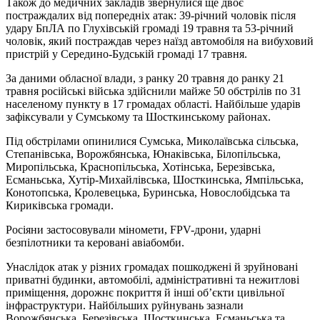
Також до медичних закладів звернулися ще двоє
постраждалих від попередніх атак: 39-річний чоловік після
удару БпЛА по Глухівській громаді 19 травня та 53-річний
чоловік, який постраждав через наїзд автомобіля на вибуховий
пристрій у Середино-Будській громаді 17 травня.
За даними обласної влади, з ранку 20 травня до ранку 21
травня російські війська здійснили майже 50 обстрілів по 31
населеному пункту в 17 громадах області. Найбільше ударів
зафіксували у Сумському та Шосткинському районах.
Під обстрілами опинилися Сумська, Миколаївська сільська,
Степанівська, Ворожбянська, Юнаківська, Білопільська,
Миропільська, Краснопільська, Хотінська, Березівська,
Есманьська, Хутір-Михайлівська, Шосткинська, Ямпільська,
Конотопська, Кролевецька, Буринська, Новослобідська та
Кириківська громади.
Росіяни застосовували міномети, FPV-дрони, ударні
безпілотники та керовані авіабомби.
Унаслідок атак у різних громадах пошкоджені й зруйновані
приватні будинки, автомобілі, адміністративні та нежитлові
приміщення, дорожнє покриття й інші об’єкти цивільної
інфраструктури. Найбільших руйнувань зазнали
Ворожбянська, Березівська, Шосткинська, Есманьська та