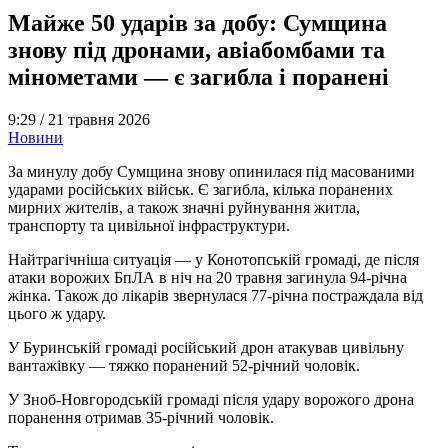
Майже 50 ударів за добу: Сумщина
знову під дронами, авіабомбами та
мінометами — є загибла і поранені
9:29 /
21 травня 2026
Новини
За минулу добу Сумщина знову опинилася під масованими
ударами російських військ. Є загибла, кілька поранених
мирних жителів, а також значні руйнування житла,
транспорту та цивільної інфраструктури.
Найтрагічніша ситуація — у Конотопській громаді, де після
атаки ворожих БпЛА в ніч на 20 травня загинула 94-річна
жінка. Також до лікарів звернулася 77-річна постраждала від
цього ж удару.
У Буринській громаді російський дрон атакував цивільну
вантажівку — тяжко поранений 52-річний чоловік.
У Зноб-Новгородській громаді після удару ворожого дрона
поранення отримав 35-річний чоловік.