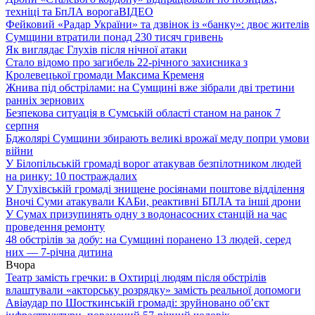
техніці та БпЛА ворога
ВІДЕО
Фейковий «Радар України» та дзвінок із «банку»: двоє жителів
Сумщини втратили понад 230 тисяч гривень
Як виглядає Глухів після нічної атаки
Стало відомо про загибель 22-річного захисника з
Кролевецької громади Максима Кременя
Жнива під обстрілами: на Сумщині вже зібрали дві третини
ранніх зернових
Безпекова ситуація в Сумській області станом на ранок 7
серпня
Бджолярі Сумщини збирають великі врожаї меду попри умови
війни
У Білопільській громаді ворог атакував безпілотником людей
на ринку: 10 постраждалих
У Глухівській громаді знищене росіянами поштове відділення
Вночі Суми атакували КАБи, реактивні БПЛА та інші дрони
У Сумах призупинять одну з водонасосних станцій на час
проведення ремонту
48 обстрілів за добу: на Сумщині поранено 13 людей, серед
них — 7-річна дитина
Вчора
Театр замість гречки: в Охтирці людям після обстрілів
влаштували «акторську розрядку» замість реальної допомоги
Авіаудар по Шосткинській громаді: зруйновано об’єкт