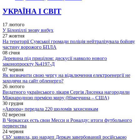
УКРАЇНА І СВІТ
17 лютого
У Білопіллі знову вибух
27 жовтня
На території Сумської громади поліція нейтралізувала бойову
частину ворожого БПЛА
08 січня
Деревина під прицілом: дискусії навколо нового
законопроєкту №4197-Д
07 червня
Як визначити свою чергу на відключення електроенергії не
заходячи на сайт обленерго?
26 лютого
Видатного українського лікаря Сергія Лисенка нагородили
Міжнародною премією миру (Німеччина – США)
30 грудня
«Аврора» передала 220 шоломів захисникам
02 вересня
В Черкассах есть свои Месси и Роналду: итоги футбольного
первенства
24 червня
СБУ заявила, що нардеп Деркач завербований російською