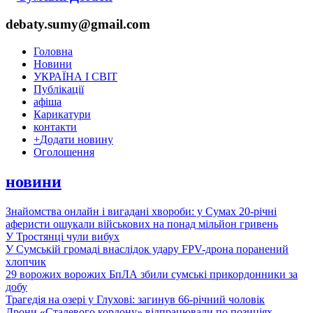
debaty.sumy@gmail.com
Головна
Новини
УКРАЇНА І СВІТ
Публікації
афіша
Карикатури
контакти
+
Додати новину
Оголошення
новини
Знайомства онлайн і вигадані хвороби: у Сумах 20-річні
аферисти ошукали військових на понад мільйон гривень
У Тростянці чули вибух
У Сумській громаді внаслідок удару FPV-дрона поранений
хлопчик
29 ворожих ворожих БпЛА збили сумські прикордонники за
добу
Трагедія на озері у Глухові: загинув 66-річний чоловік
Дрони «Сталевого кордону» відпрацювали по позиціях,