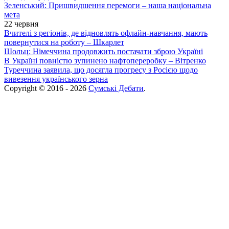
Зеленський: Пришвидшення перемоги – наша національна
мета
22 червня
Вчителі з регіонів, де відновлять офлайн-навчання, мають
повернутися на роботу – Шкарлет
Шольц: Німеччина продовжить постачати зброю Україні
В Україні повністю зупинено нафтопереробку – Вітренко
Туреччина заявила, що досягла прогресу з Росією щодо
вивезення українського зерна
Copyright © 2016 - 2026
Сумські Дебати
.