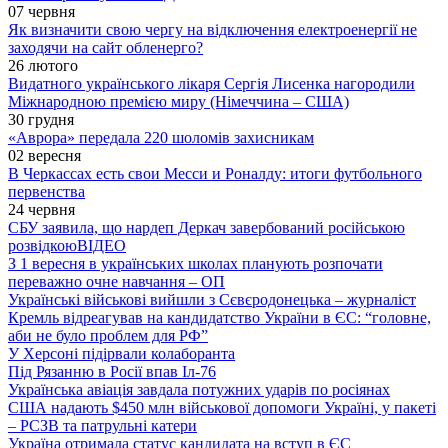
07 червня
Як визначити свою чергу на відключення електроенергії не
заходячи на сайт обленерго?
26 лютого
Видатного українського лікаря Сергія Лисенка нагородили
Міжнародною премією миру (Німеччина – США)
30 грудня
«Аврора» передала 220 шоломів захисникам
02 вересня
В Черкассах есть свои Месси и Роналду: итоги футбольного
первенства
24 червня
СБУ заявила, що нардеп Деркач завербований російською
розвідкою
ВІДЕО
З 1 вересня в українських школах планують розпочати
переважно очне навчання – ОП
Українські військові вийшли з Сєвєродонецька – журналіст
Кремль відреагував на кандидатство України в ЄС: “головне,
аби не було проблем для РФ”
У Херсоні підірвали колаборанта
Під Рязанню в Росії впав Іл-76
Українська авіація завдала потужних ударів по росіянах
США надають $450 млн військової допомоги Україні, у пакеті
– РСЗВ та патрульні катери
Україна отримала статус кандидата на вступ в ЄС