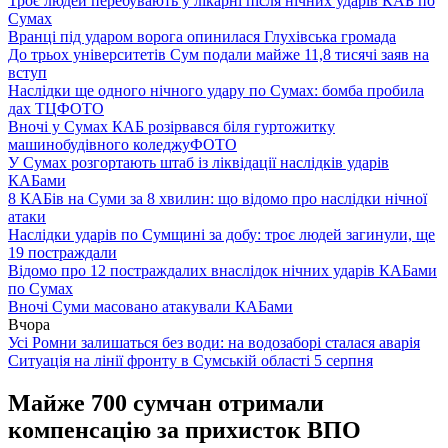
Троє людей перебувають у лікарні після нічних ударів КАБ по
Сумах
Вранці під ударом ворога опинилася Глухівська громада
До трьох університетів Сум подали майже 11,8 тисячі заяв на
вступ
Наслідки ще одного нічного удару по Сумах: бомба пробила
дах ТЦ
ФОТО
Вночі у Сумах КАБ розірвався біля гуртожитку
машинобудівного коледжу
ФОТО
У Сумах розгортають штаб із ліквідації наслідків ударів
КАБами
8 КАБів на Суми за 8 хвилин: що відомо про наслідки нічної
атаки
Наслідки ударів по Сумщині за добу: троє людей загинули, ще
19 постраждали
Відомо про 12 постраждалих внаслідок нічних ударів КАБами
по Сумах
Вночі Суми масовано атакували КАБами
Вчора
Усі Ромни залишаться без води: на водозаборі сталася аварія
Ситуація на лінії фронту в Сумській області 5 серпня
Майже 700 сумчан отримали
компенсацію за прихисток ВПО