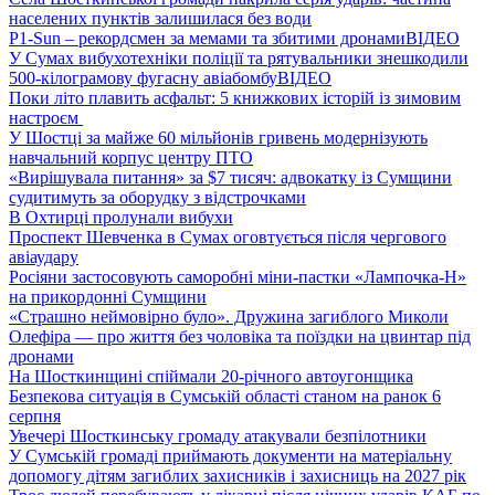
населених пунктів залишилася без води
P1-Sun – рекордсмен за мемами та збитими дронами
ВІДЕО
У Сумах вибухотехніки поліції та рятувальники знешкодили
500-кілограмову фугасну авіабомбу
ВІДЕО
Поки літо плавить асфальт: 5 книжкових історій із зимовим
настроєм
У Шостці за майже 60 мільйонів гривень модернізують
навчальний корпус центру ПТО
«Вирішувала питання» за $7 тисяч: адвокатку із Сумщини
судитимуть за оборудку з відстрочками
В Охтирці пролунали вибухи
Проспект Шевченка в Сумах оговтується після чергового
авіаудару
Росіяни застосовують саморобні міни-пастки «Лампочка-Н»
на прикордонні Сумщини
«Страшно неймовірно було». Дружина загиблого Миколи
Олефіра — про життя без чоловіка та поїздки на цвинтар під
дронами
На Шосткинщині спіймали 20-річного автоугонщика
Безпекова ситуація в Сумській області станом на ранок 6
серпня
Увечері Шосткинську громаду атакували безпілотники
У Сумській громаді приймають документи на матеріальну
допомогу дітям загиблих захисників і захисниць на 2027 рік