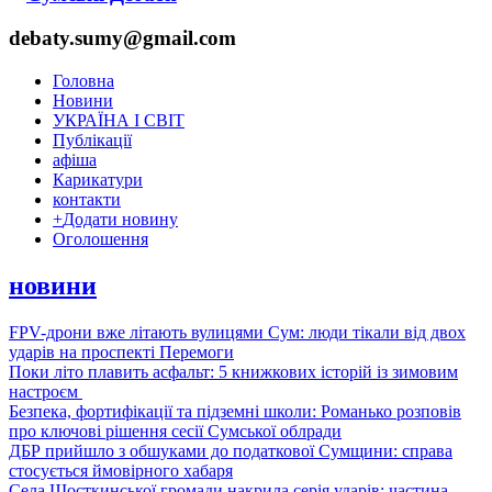
debaty.sumy@gmail.com
Головна
Новини
УКРАЇНА І СВІТ
Публікації
афіша
Карикатури
контакти
+
Додати новину
Оголошення
новини
FPV-дрони вже літають вулицями Сум: люди тікали від двох
ударів на проспекті Перемоги
Поки літо плавить асфальт: 5 книжкових історій із зимовим
настроєм
Безпека, фортифікації та підземні школи: Романько розповів
про ключові рішення сесії Сумської облради
ДБР прийшло з обшуками до податкової Сумщини: справа
стосується ймовірного хабаря
Села Шосткинської громади накрила серія ударів: частина