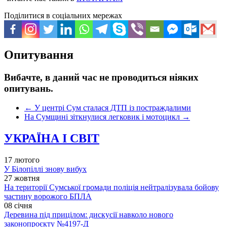
Поділитися в соціальних мережах
Опитування
Вибачте, в даний час не проводиться ніяких
опитувань.
←
У центрі Сум сталася ДТП із постраждалими
На Сумщині зіткнулися легковик і мотоцикл
→
УКРАЇНА І СВІТ
17 лютого
У Білопіллі знову вибух
27 жовтня
На території Сумської громади поліція нейтралізувала бойову
частину ворожого БПЛА
08 січня
Деревина під прицілом: дискусії навколо нового
законопроєкту №4197-Д