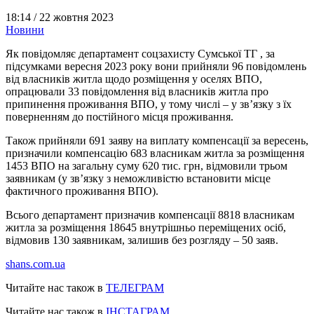
18:14 /
22 жовтня 2023
Новини
Як повідомляє департамент соцзахисту Сумської ТГ , за
підсумками вересня 2023 року вони прийняли 96 повідомлень
від власників житла щодо розміщення у оселях ВПО,
опрацювали 33 повідомлення від власників житла про
припинення проживання ВПО, у тому числі – у зв’язку з їх
поверненням до постійного місця проживання.
Також прийняли 691 заяву на виплату компенсації за вересень,
призначили компенсацію 683 власникам житла за розміщення
1453 ВПО на загальну суму 620 тис. грн, відмовили трьом
заявникам (у зв’язку з неможливістю встановити місце
фактичного проживання ВПО).
Всього департамент призначив компенсації 8818 власникам
житла за розміщення 18645 внутрішньо переміщених осіб,
відмовив 130 заявникам, залишив без розгляду – 50 заяв.
shans.com.ua
Читайте нас також в
ТЕЛЕГРАМ
Читайте нас також в
ІНСТАГРАМ