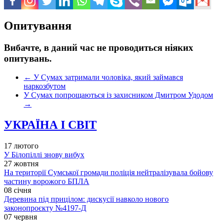
Опитування
Вибачте, в даний час не проводиться ніяких
опитувань.
←
У Сумах затримали чоловіка, який займався
наркозбутом
У Сумах попрощаються із захисником Дмитром Удодом
→
УКРАЇНА І СВІТ
17 лютого
У Білопіллі знову вибух
27 жовтня
На території Сумської громади поліція нейтралізувала бойову
частину ворожого БПЛА
08 січня
Деревина під прицілом: дискусії навколо нового
законопроєкту №4197-Д
07 червня