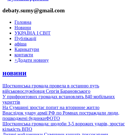
debaty.sumy@gmail.com
Головна
Новини
УКРАЇНА І СВІТ
Публікації
афіша
Карикатури
контакти
+
Додати новину
новини
Шосткинська громада провела в останню путь
військовослужбовця Сергія Барановського
У прифронтових громадах встановлять 840 мобільних
укриттів
На Сумщині зростає попит на вторинне житло
Внаслідок удару армії РФ по Ромнах постраждали люди,
пошкоджені будинки
ФОТО
Шосткинська громада: щодоби 3-5 ворожих ударів, зростає
кількість ВПО
Дитячі майданчики Сумщини кишать токсокарами