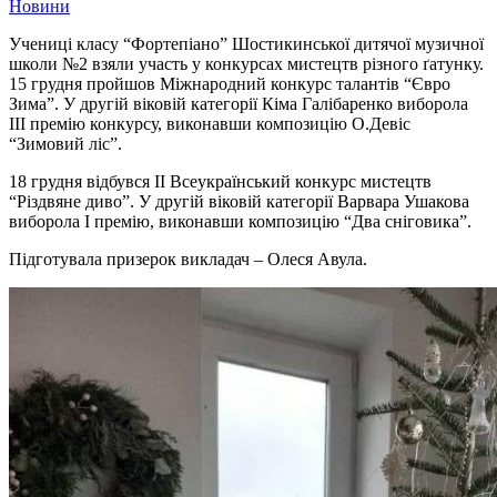
Новини
Учениці класу “Фортепіано” Шостикинської дитячої музичної
школи №2 взяли участь у конкурсах мистецтв різного ґатунку.
15 грудня пройшов Міжнародний конкурс талантів “Євро
Зима”. У другій віковій категорії Кіма Галібаренко виборола
ІІІ премію конкурсу, виконавши композицію О.Девіс
“Зимовий ліс”.
18 грудня відбувся ІІ Всеукраїнський конкурс мистецтв
“Різдвяне диво”. У другій віковій категорії Варвара Ушакова
виборола І премію, виконавши композицію “Два сніговика”.
Підготувала призерок викладач – Олеся Авула.