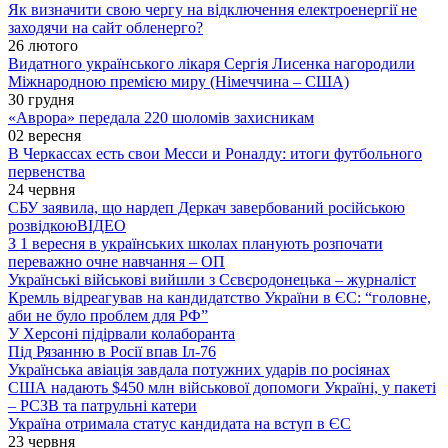
Як визначити свою чергу на відключення електроенергії не
заходячи на сайт обленерго?
26 лютого
Видатного українського лікаря Сергія Лисенка нагородили
Міжнародною премією миру (Німеччина – США)
30 грудня
«Аврора» передала 220 шоломів захисникам
02 вересня
В Черкассах есть свои Месси и Роналду: итоги футбольного
первенства
24 червня
СБУ заявила, що нардеп Деркач завербований російською
розвідкою
ВІДЕО
З 1 вересня в українських школах планують розпочати
переважно очне навчання – ОП
Українські військові вийшли з Сєвєродонецька – журналіст
Кремль відреагував на кандидатство України в ЄС: “головне,
аби не було проблем для РФ”
У Херсоні підірвали колаборанта
Під Рязанню в Росії впав Іл-76
Українська авіація завдала потужних ударів по росіянах
США надають $450 млн військової допомоги Україні, у пакеті
– РСЗВ та патрульні катери
Україна отримала статус кандидата на вступ в ЄС
23 червня