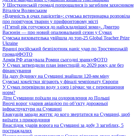
У Шосткинській громаді попрощалися із загиблим захисником
Віталієм Волянським
«Вдячність в очах пацієнтів»: сумська ветеринарка розповіла
про порятунок тварин у прифронтовому місті
«П’ятий рік готуємося до найскладнішої зими». Дмитро
Васюнін — про новий опалювальний сезон у Сумах
Сумська вихователька увійшла до топ-25 Global Teacher Prize
Ukraine
Вранці російський безпілотник наніс удар по Тростянецькій
громаді
ФОТО
Армія РФ атакувала Ромни сьогодні зранку
ФОТО
У Сумах затвердили план інвестицій до 2029 року, але без
фінансування
На даху будинку на Сумщині знайшли 120-мм міну
Сумські хокеїстки зіграють у фіналі чемпіонату Європи
У Сумах перевірили воду з озер і річки: чи є перевищення
норм?
Діти Сумщини поїхали на оздоровлення до Польщі
Вночі ворог ударив авіацією по обʼєкту дорожньої
інфраструктури на Сумщині
Евакуація заради життя: до кого звертатися на Сумщині, щоб
виїхати з прикордоння
Внаслідок ударів ворога на Сумщині за добу 3 загиблих, 5
постраждалих