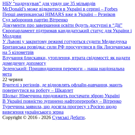
НБУ “надрукував” для уряду ще 35 мільярдів
McDonald’s може відкритися в Україні в серпні – Forbes
Перші американські HIMARS вже в Україні – Резніков
Суд заборонив партію Вітренко
Документи про завершення освіти будуть доступні в “Дії”
Європарламент підтримав кандидатський статус для України і
Молдови
У Львові у закритому режимі готуються судити Медведчука
Британська розвідка: сили РФ просунулися в бік Лисичанська
на 5 кілометрів
Влучання блискавки, утоплення, втрата свідомості: як надати
домедичну допомогу
Зеленський: Пришвидшення перемоги – наша національна
мета
22 червня
Вчителі з регіонів, де відновлять офлайн-навчання, мають
повернутися на роботу – Шкарлет
Шольц: Німеччина продовжить постачати зброю Україні
В Україні повністю зупинено нафтопереробку – Вітренко
Туреччина заявила, що досягла прогресу з Росією щодо
вивезення українського зерна
Copyright © 2016 - 2026
Сумські Дебати
.