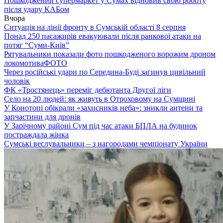
Пошкоджений супермаркет у Сумах відновив свою роботу
після удару КАБом
Вчора
Ситуація на лінії фронту в Сумській області 8 серпня
Понад 250 пасажирів евакуювали після ранкової атаки на
потяг “Суми-Київ”
Рятувальники показали фото пошкодженого ворожим дроном
локомотива
ФОТО
Через російські удари по Середина-Буді загинув цивільний
чоловік
ФК «Тростянець» переміг дебютанта Другої ліги
Село на 20 людей: як живуть в Отроховому на Сумщині
У Конотопі обікрали «захисників неба»: зникли антени та
запчастини для дронів
У Зарічному районі Сум під час атаки БПЛА на будинок
постраждала жінка
Сумські веслувальники – з нагородами чемпіонату України