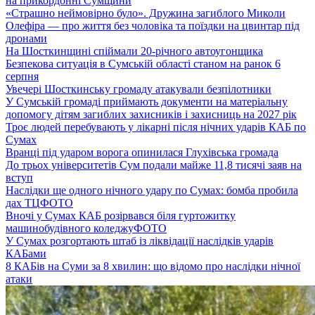
на прикордонні Сумщини
«Страшно неймовірно було». Дружина загиблого Миколи
Олефіра — про життя без чоловіка та поїздки на цвинтар під
дронами
На Шосткинщині спіймали 20-річного автоугонщика
Безпекова ситуація в Сумській області станом на ранок 6
серпня
Увечері Шосткинську громаду атакували безпілотники
У Сумській громаді приймають документи на матеріальну
допомогу дітям загиблих захисників і захисниць на 2027 рік
Троє людей перебувають у лікарні після нічних ударів КАБ по
Сумах
Вранці під ударом ворога опинилася Глухівська громада
До трьох університетів Сум подали майже 11,8 тисячі заяв на
вступ
Наслідки ще одного нічного удару по Сумах: бомба пробила
дах ТЦ
ФОТО
Вночі у Сумах КАБ розірвався біля гуртожитку
машинобудівного коледжу
ФОТО
У Сумах розгортають штаб із ліквідації наслідків ударів
КАБами
8 КАБів на Суми за 8 хвилин: що відомо про наслідки нічної
атаки