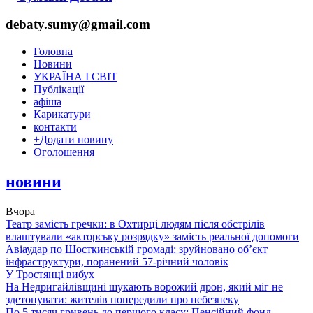
debaty.sumy@gmail.com
Головна
Новини
УКРАЇНА І СВІТ
Публікації
афіша
Карикатури
контакти
+
Додати новину
Оголошення
новини
Вчора
Театр замість гречки: в Охтирці людям після обстрілів
влаштували «акторську розрядку» замість реальної допомоги
Авіаудар по Шосткинській громаді: зруйновано об’єкт
інфраструктури, поранений 57-річний чоловік
У Тростянці вибух
На Недригайлівщині шукають ворожий дрон, який міг не
здетонувати: жителів попередили про небезпеку
По 5 тисяч гривень до першого класу: Пенсійний фонд