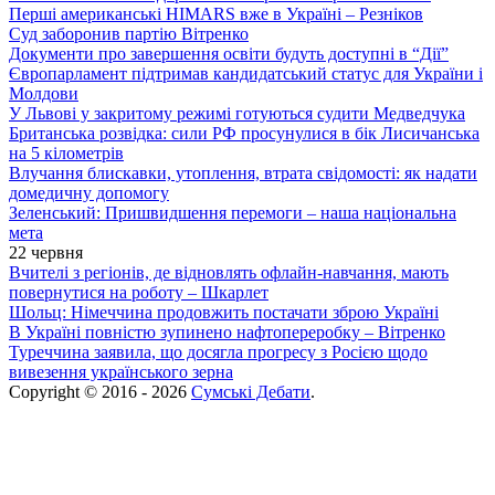
Перші американські HIMARS вже в Україні – Резніков
Суд заборонив партію Вітренко
Документи про завершення освіти будуть доступні в “Дії”
Європарламент підтримав кандидатський статус для України і
Молдови
У Львові у закритому режимі готуються судити Медведчука
Британська розвідка: сили РФ просунулися в бік Лисичанська
на 5 кілометрів
Влучання блискавки, утоплення, втрата свідомості: як надати
домедичну допомогу
Зеленський: Пришвидшення перемоги – наша національна
мета
22 червня
Вчителі з регіонів, де відновлять офлайн-навчання, мають
повернутися на роботу – Шкарлет
Шольц: Німеччина продовжить постачати зброю Україні
В Україні повністю зупинено нафтопереробку – Вітренко
Туреччина заявила, що досягла прогресу з Росією щодо
вивезення українського зерна
Copyright © 2016 - 2026
Сумські Дебати
.