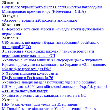
26 лютого
Видатного українського лікаря Сергія Лисенка нагородили
Міжнародною премією миру (Німеччина – США)
30 грудня
«Аврора» передала 220 шоломів захисникам
02 вересня
В Черкассах есть свои Месси и Роналду: итоги футбольного
первенства
24 червня
СБУ заявила, що нардеп Деркач завербований російською
розвідкою
ВІДЕО
З 1 вересня в українських школах планують розпочати
переважно очне навчання – ОП
Українські військові вийшли з Сєвєродонецька – журналіст
Кремль відреагував на кандидатство України в ЄС: “головне,
аби не було проблем для РФ”
У Херсоні підірвали колаборанта
Під Рязанню в Росії впав Іл-76
Українська авіація завдала потужних ударів по росіянах
США надають $450 млн військової допомоги Україні, у пакеті
– РСЗВ та патрульні катери
Україна отримала статус кандидата на вступ в ЄС
23 червня
НБУ “надрукував” для уряду ще 35 мільярдів
McDonald’s може відкритися в Україні в серпні – Forbes