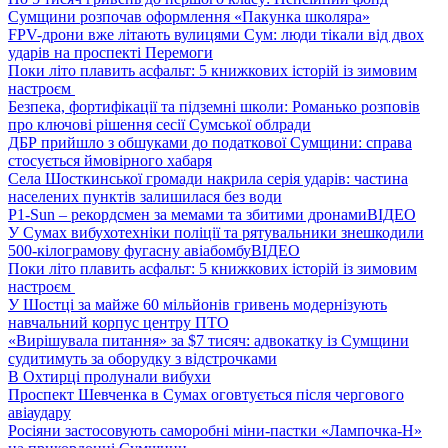
Сумщини розпочав оформлення «Пакунка школяра»
FPV-дрони вже літають вулицями Сум: люди тікали від двох
ударів на проспекті Перемоги
Поки літо плавить асфальт: 5 книжкових історій із зимовим
настроєм
Безпека, фортифікації та підземні школи: Романько розповів
про ключові рішення сесії Сумської облради
ДБР прийшло з обшуками до податкової Сумщини: справа
стосується ймовірного хабаря
Села Шосткинської громади накрила серія ударів: частина
населених пунктів залишилася без води
P1-Sun – рекордсмен за мемами та збитими дронами
ВІДЕО
У Сумах вибухотехніки поліції та рятувальники знешкодили
500-кілограмову фугасну авіабомбу
ВІДЕО
Поки літо плавить асфальт: 5 книжкових історій із зимовим
настроєм
У Шостці за майже 60 мільйонів гривень модернізують
навчальний корпус центру ПТО
«Вирішувала питання» за $7 тисяч: адвокатку із Сумщини
судитимуть за оборудку з відстрочками
В Охтирці пролунали вибухи
Проспект Шевченка в Сумах оговтується після чергового
авіаудару
Росіяни застосовують саморобні міни-пастки «Лампочка-Н»