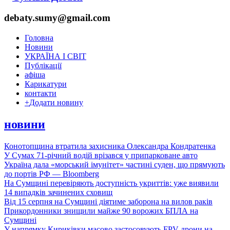
debaty.sumy@gmail.com
Головна
Новини
УКРАЇНА І СВІТ
Публікації
афіша
Карикатури
контакти
+
Додати новину
новини
Конотопщина втратила захисника Олександра Кондратенка
У Сумах 71-річний водій врізався у припарковане авто
Україна дала «морський імунітет» частині суден, що прямують
до портів РФ — Bloomberg
На Сумщині перевіряють доступність укриттів: уже виявили
14 випадків зачинених сховищ
Від 15 серпня на Сумщині діятиме заборона на вилов раків
Прикордонники знищили майже 90 ворожих БПЛА на
Сумщині
У напрямку Кириківки масово застосовують FPV-дрони на