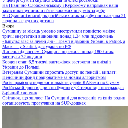
У центрі Сум зіткнулися Dacia та електросамокат
На Північно-Слобожанському і Курському напрямках наші
захисники зупинили п’ять ворожих штурмів за добу
На Сумщині внаслідок російських атак за добу постраждала 21
людина, серед них дитина
Вчора
Сумщину за місяць умовно знеструмили повністю майже
тричі: енергетики відновили понад 1,34 млн підключень
«Імпульс згас за лічені дні»: Трамп відмовив Україні в Patriot, а
Маск — у Starlink для ударів по РФ
Липень під вогнем: Сумщина пережила понад 1800 атак,
загинули 32 людини
Кордон став: 6,5 тисячі вантажівок застрягли на виїзді з
України до Польщі
Ветеранам Сумщини спростять доступ до пенсій і виплат:
Пенсійний фонд працюватиме за новим алгоритмом
Росія щомісяця подвоює кількість ударів КАБами по Сумам
Російський дрон вдарив по будинку у Стецьківці: постраждав
8-річний хлопчик
Світанок, що зцілює: На Сумщині для ветеранів та їхніх родин
організовують прогулянки на SUP-дошках