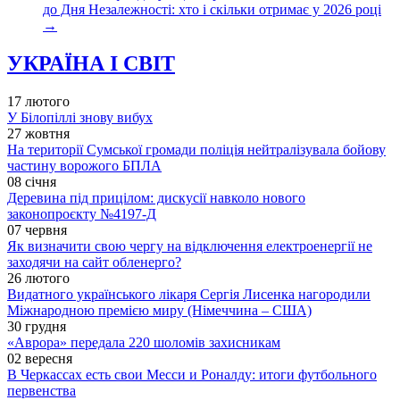
до Дня Незалежності: хто і скільки отримає у 2026 році
→
УКРАЇНА І СВІТ
17 лютого
У Білопіллі знову вибух
27 жовтня
На території Сумської громади поліція нейтралізувала бойову
частину ворожого БПЛА
08 січня
Деревина під прицілом: дискусії навколо нового
законопроєкту №4197-Д
07 червня
Як визначити свою чергу на відключення електроенергії не
заходячи на сайт обленерго?
26 лютого
Видатного українського лікаря Сергія Лисенка нагородили
Міжнародною премією миру (Німеччина – США)
30 грудня
«Аврора» передала 220 шоломів захисникам
02 вересня
В Черкассах есть свои Месси и Роналду: итоги футбольного
первенства