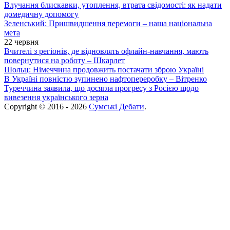
Влучання блискавки, утоплення, втрата свідомості: як надати
домедичну допомогу
Зеленський: Пришвидшення перемоги – наша національна
мета
22 червня
Вчителі з регіонів, де відновлять офлайн-навчання, мають
повернутися на роботу – Шкарлет
Шольц: Німеччина продовжить постачати зброю Україні
В Україні повністю зупинено нафтопереробку – Вітренко
Туреччина заявила, що досягла прогресу з Росією щодо
вивезення українського зерна
Copyright © 2016 - 2026
Сумські Дебати
.