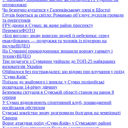
оптоволокні
Чи безпечно купатися у Галенківському озері в Шостці
Глухів бореться за світло: Романько об’єднує зусилля громади
та енергетиків
FPV-дрони в Сумах: як живе район проспекту
Перемоги
ФОТО
«Білі янголи» знову вивезли людей із небезпеки: серед
евакуйованих — подружжя та чоловік із підозрою на
інсульт
ВІДЕО
На Сумщині прикордонники знищили ворожу гармату і
техніку
ВІДЕО
Три педагоги з Сумщини увійшли до ТОП-25 найкращих
вихователів України
Обійшлося без постраждалих: що відомо про влучання у поїзд
“Суми-Київ”
Поїхала до знайомого і зникла: у Сумах поліцейські
розшукали 14-річну дівчину
Безпекова ситуація в Сумській області станом на ранок 8
серпня
У Сумах відновлюють спортивний клуб, пошкоджений
російським обстрілом
Сумські хокеїстки знову розгромили болгарок на чемпіонаті
Європи
Ворог атакував поїзд «Суми-Київ» у Сумському районі