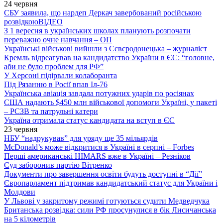
24 червня
СБУ заявила, що нардеп Деркач завербований російською
розвідкою
ВІДЕО
З 1 вересня в українських школах планують розпочати
переважно очне навчання – ОП
Українські військові вийшли з Сєвєродонецька – журналіст
Кремль відреагував на кандидатство України в ЄС: “головне,
аби не було проблем для РФ”
У Херсоні підірвали колаборанта
Під Рязанню в Росії впав Іл-76
Українська авіація завдала потужних ударів по росіянах
США надають $450 млн військової допомоги Україні, у пакеті
– РСЗВ та патрульні катери
Україна отримала статус кандидата на вступ в ЄС
23 червня
НБУ “надрукував” для уряду ще 35 мільярдів
McDonald’s може відкритися в Україні в серпні – Forbes
Перші американські HIMARS вже в Україні – Резніков
Суд заборонив партію Вітренко
Документи про завершення освіти будуть доступні в “Дії”
Європарламент підтримав кандидатський статус для України і
Молдови
У Львові у закритому режимі готуються судити Медведчука
Британська розвідка: сили РФ просунулися в бік Лисичанська
на 5 кілометрів