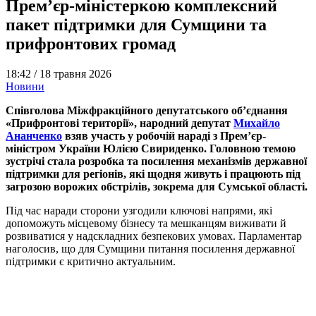
Прем’єр-міністеркою комплексний
пакет підтримки для Сумщини та
прифронтових громад
18:42 /
18 травня 2026
Новини
Співголова Міжфракційного депутатського об’єднання
«Прифронтові території», народний депутат
Михайло
Ананченко
взяв участь у робочій нараді з Прем’єр-
міністром України Юлією Свириденко. Головною темою
зустрічі стала розробка та посилення механізмів державної
підтримки для регіонів, які щодня живуть і працюють під
загрозою ворожих обстрілів, зокрема для Сумської області.
Під час наради сторони узгодили ключові напрями, які
допоможуть місцевому бізнесу та мешканцям виживати й
розвиватися у надскладних безпекових умовах. Парламентар
наголосив, що для Сумщини питання посилення державної
підтримки є критично актуальним.