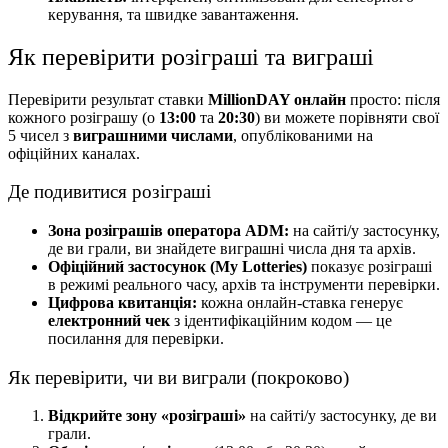
керування, та швидке завантаження.
Як перевірити розіграші та виграші
Перевірити результат ставки
MillionDAY онлайн
просто: після
кожного розіграшу (о
13:00
та
20:30
) ви можете порівняти свої
5 чисел з
виграшними числами
, опублікованими на
офіційних каналах.
Де подивитися розіграші
Зона розіграшів оператора ADM:
на сайті/у застосунку,
де ви грали, ви знайдете виграшні числа дня та архів.
Офіційний застосунок (My Lotteries)
показує розіграші
в режимі реального часу, архів та інструменти перевірки.
Цифрова квитанція:
кожна онлайн-ставка генерує
електронний чек
з ідентифікаційним кодом — це
посилання для перевірки.
Як перевірити, чи ви виграли (покроково)
Відкрийте зону «розіграші»
на сайті/у застосунку, де ви
грали.