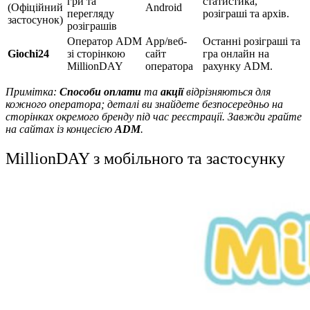
гри та
статистика,
(Офіційний
Android
перегляду
розіграші та архів.
застосунок)
розіграшів
Оператор ADM
App/веб-
Останні розіграші та
Giochi24
зі сторінкою
сайт
гра онлайн на
MillionDAY
оператора
рахунку ADM.
Примітка:
Способи оплати
та
акції
відрізняються для
кожного оператора; деталі ви знайдете безпосередньо на
сторінках окремого бренду під час реєстрації. Завжди грайте
на сайтах із концесією
ADM
.
MillionDAY з мобільного та застосунку