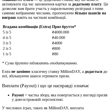
активувати під час заповнення картки за
додаткову плату
. Це
дозволяє вам брати участь у паралельному розіграші з тими
самими вибраними числами, пропонуючи
більше шансів на
виграш
навіть на часткові комбінації.
Вгадана комбінація (Extra)
Приз брутто*
5 із 5
₴4000.000
4 із 5
₴40.000
3 із 5
₴4000
2 із 5
₴800
1 із 5
₴80
* Суми брутто підлягають оподаткуванню.
Extra
не замінює
класичну ставку MillionDAY, а
додається
до
неї, збільшуючи шанси отримати призи.
Виплати (Payout) і що це насправді означає
Payout
= частка збору, яка повертається у вигляді призів
у довгостроковій перспективі.
У числових іграх, таких як MillionDAY, виплата