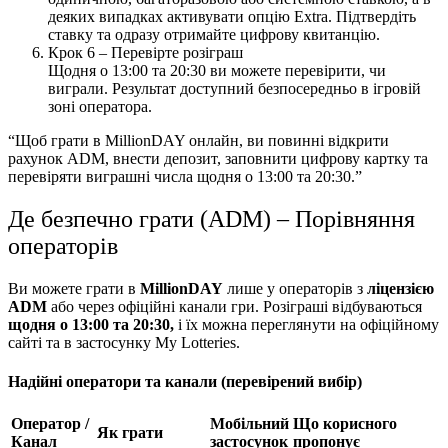
деяких випадках активувати опцію Extra. Підтвердіть
ставку та одразу отримайте цифрову квитанцію.
Крок 6 – Перевірте розіграш
Щодня о 13:00 та 20:30 ви можете перевірити, чи
виграли. Результат доступний безпосередньо в ігровій
зоні оператора.
“Щоб грати в MillionDAY онлайн, ви повинні відкрити
рахунок ADM, внести депозит, заповнити цифрову картку та
перевіряти виграшні числа щодня о 13:00 та 20:30.”
Де безпечно грати (ADM) – Порівняння
операторів
Ви можете грати в
MillionDAY
лише у операторів з
ліцензією
ADM
або через офіційні канали гри. Розіграші відбуваються
щодня о 13:00 та 20:30,
і їх можна переглянути на офіційному
сайті та в застосунку My Lotteries.
Надійні оператори та канали (перевірений вибір)
Оператор /
Мобільний
Що корисного
Як грати
Канал
застосунок
пропонує