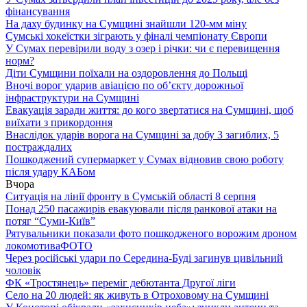
фінансування
На даху будинку на Сумщині знайшли 120-мм міну
Сумські хокеїстки зіграють у фіналі чемпіонату Європи
У Сумах перевірили воду з озер і річки: чи є перевищення
норм?
Діти Сумщини поїхали на оздоровлення до Польщі
Вночі ворог ударив авіацією по обʼєкту дорожньої
інфраструктури на Сумщині
Евакуація заради життя: до кого звертатися на Сумщині, щоб
виїхати з прикордоння
Внаслідок ударів ворога на Сумщині за добу 3 загиблих, 5
постраждалих
Пошкоджений супермаркет у Сумах відновив свою роботу
після удару КАБом
Вчора
Ситуація на лінії фронту в Сумській області 8 серпня
Понад 250 пасажирів евакуювали після ранкової атаки на
потяг “Суми-Київ”
Рятувальники показали фото пошкодженого ворожим дроном
локомотива
ФОТО
Через російські удари по Середина-Буді загинув цивільний
чоловік
ФК «Тростянець» переміг дебютанта Другої ліги
Село на 20 людей: як живуть в Отроховому на Сумщині