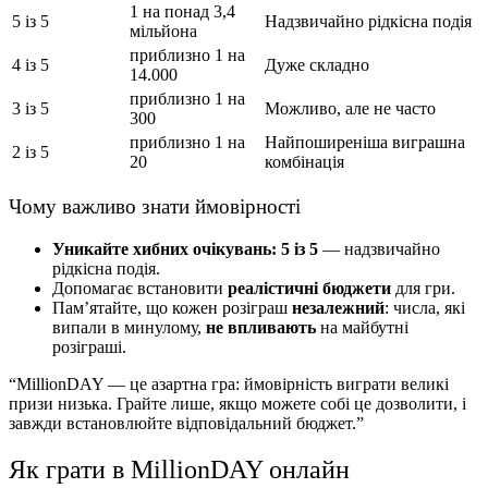
1 на понад 3,4
5 із 5
Надзвичайно рідкісна подія
мільйона
приблизно 1 на
4 із 5
Дуже складно
14.000
приблизно 1 на
3 із 5
Можливо, але не часто
300
приблизно 1 на
Найпоширеніша виграшна
2 із 5
20
комбінація
Чому важливо знати ймовірності
Уникайте хибних очікувань:
5 із 5
— надзвичайно
рідкісна подія.
Допомагає встановити
реалістичні бюджети
для гри.
Пам’ятайте, що кожен розіграш
незалежний
: числа, які
випали в минулому,
не впливають
на майбутні
розіграші.
“MillionDAY — це азартна гра: ймовірність виграти великі
призи низька. Грайте лише, якщо можете собі це дозволити, і
завжди встановлюйте відповідальний бюджет.”
Як грати в MillionDAY онлайн