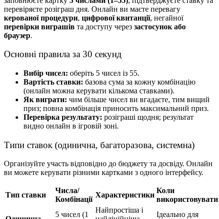
заповнюєте картку
5 числами (1–55)
, підтверджуєте ставку та
перевіряєте розіграш дня. Онлайн ви маєте перевагу
керованої процедури
,
цифрової квитанції
, негайної
перевірки виграшів
та доступу через
застосунок або
браузер
.
Основні правила за 30 секунд
Вибір чисел:
оберіть 5 чисел із 55.
Вартість ставки:
базова сума за кожну комбінацію
(онлайн можна керувати кількома ставками).
Як виграти:
чим більше чисел ви вгадаєте, тим вищий
приз; повна комбінація приносить максимальний приз.
Перевірка результату:
розіграші щодня; результат
видно онлайн в ігровій зоні.
Типи ставок (одинична, багаторазова, системна)
Організуйте участь відповідно до бюджету та досвіду. Онлайн
ви можете керувати різними картками з одного інтерфейсу.
Числа/
Коли
Тип ставки
Характеристики
Комбінації
використовувати
Найпростіша і
5 чисел (1
Ідеально для
Одинична
найлінійніша