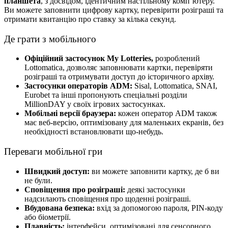
планшета
, з досвідом, ідентичним настільному комп’ютеру.
Ви можете заповнити цифрову картку, перевірити розіграші та
отримати квитанцію про ставку за кілька секунд.
Де грати з мобільного
Офіційний застосунок My Lotteries,
розроблений
Lottomatica, дозволяє заповнювати картки, перевіряти
розіграші та отримувати доступ до історичного архіву.
Застосунки операторів ADM:
Sisal, Lottomatica, SNAI,
Eurobet та інші пропонують спеціальні розділи
MillionDAY у своїх ігрових застосунках.
Мобільні версії браузера:
кожен оператор ADM також
має веб-версію, оптимізовану для маленьких екранів, без
необхідності встановлювати що-небудь.
Переваги мобільної гри
Швидкий доступ:
ви можете заповнити картку, де б ви
не були.
Сповіщення про розіграші:
деякі застосунки
надсилають сповіщення про щоденні розіграші.
Вбудована безпека:
вхід за допомогою пароля, PIN-коду
або біометрії.
Плавність:
інтерфейси, оптимізовані для сенсорного