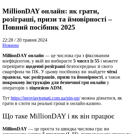
MillionDAY онлайн: як грати,
розіграші, призи та ймовірності –
Повний посібник 2025
22:28 /
20 травня 2024
Новини
MillionDAY онлайн
— це числова гра з фіксованим
коефіцієнтом, у якій ви вибираєте
5 чисел із 55
і можете
перевіряти
щоденні розіграші
безпосередньо зі свого
смартфона чи ПК. У цьому посібнику ви знайдете
чіткі
правила
,
час розіграшів
,
призи та ймовірності
, а також
покрокову інструкцію для безпечної гри онлайн
у
операторів з
ліцензією ADM
.
Тут
https://igroviavtomati.com.ua/pin-up/
можна дізнатися, як
грати в слоти на реальні гроші в онлайн-казино.
Що таке MillionDAY і як він працює
MillionDAY
— це проста та швидка числова гра: ви