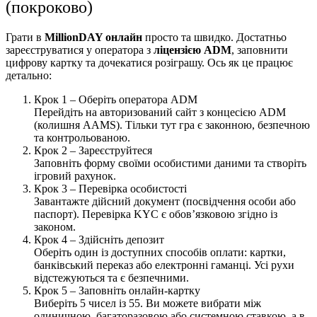
(покроково)
Грати в
MillionDAY онлайн
просто та швидко. Достатньо
зареєструватися у оператора з
ліцензією ADM
, заповнити
цифрову картку та дочекатися розіграшу. Ось як це працює
детально:
Крок 1 – Оберіть оператора ADM
Перейдіть на авторизований сайт з концесією ADM
(колишня AAMS). Тільки тут гра є законною, безпечною
та контрольованою.
Крок 2 – Зареєструйтеся
Заповніть форму своїми особистими даними та створіть
ігровий рахунок.
Крок 3 – Перевірка особистості
Завантажте дійсний документ (посвідчення особи або
паспорт). Перевірка KYC є обов’язковою згідно із
законом.
Крок 4 – Здійсніть депозит
Оберіть один із доступних способів оплати: картки,
банківський переказ або електронні гаманці. Усі рухи
відстежуються та є безпечними.
Крок 5 – Заповніть онлайн-картку
Виберіть 5 чисел із 55. Ви можете вибрати між
одиничною, багаторазовою або системною ставкою, а в