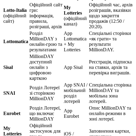
Офіційний сайт
Офіційний час, архів
My
Lotto-Italia
гри:
розіграшів, вказівки
Lotteries
(офіційний
інформація,
щодо закриття
(офіційний
сайт)
правила,
продажів (12:50 /
канал)
розіграші, архів
20:20).
Розділ
App
Спеціальні сторінки
MillionDAY з
Lottomatica
«як грати» та
Lottomatica
онлайн-грою та
+ My
результати
результатами
Lotteries
MillionDAY.
MillionDAY
доступний
Реєстрація, підписка
Sisal
онлайн з
App Sisal
на ставки, архів та
цифровою
перевірка виграшів.
карткою
App SNAI /
Спеціальна сторінка
Розділ Лотереї
мобільний
MillionDAY та
SNAI
зі сторінкою
розділ
мобільна зона
MillionDAY
лотерей
лотерей.
Розділ Лотереї,
Опис MillionDAY та
App
Eurobet
що включає
онлайн-режими в
Eurobet
MillionDAY
зоні лотереї.
Офіційний
My
застосунок для
Заповнення картки,
Lotteries
iOS /