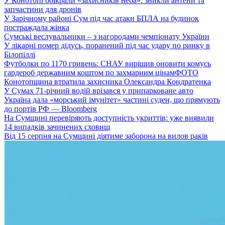
У Конотопі обікрали «захисників неба»: зникли антени та
запчастини для дронів
У Зарічному районі Сум під час атаки БПЛА на будинок
постраждала жінка
Сумські веслувальники – з нагородами чемпіонату України
У лікарні помер дідусь, поранений під час удару по ринку в
Білопіллі
Футболки по 1170 гривень: СНАУ вирішив оновити комусь
гардероб державним коштом по захмарним цінам
ФОТО
Конотопщина втратила захисника Олександра Кондратенка
У Сумах 71-річний водій врізався у припарковане авто
Україна дала «морський імунітет» частині суден, що прямують
до портів РФ — Bloomberg
На Сумщині перевіряють доступність укриттів: уже виявили
14 випадків зачинених сховищ
Від 15 серпня на Сумщині діятиме заборона на вилов раків