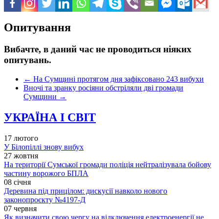
Опитування
Вибачте, в даний час не проводиться ніяких
опитувань.
←
На Сумщині протягом дня зафіксовано 243 вибухи
Вночі та зранку росіяни обстріляли дві громади
Сумщини
→
УКРАЇНА І СВІТ
17 лютого
У Білопіллі знову вибух
27 жовтня
На території Сумської громади поліція нейтралізувала бойову
частину ворожого БПЛА
08 січня
Деревина під прицілом: дискусії навколо нового
законопроєкту №4197-Д
07 червня
Як визначити свою чергу на відключення електроенергії не