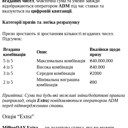
вгаданих чисел
. Фактична сума та умови завжди
відображаються оператором
ADM
під час ставки та
вказуються на
цифровій квитанції
.
Категорії призів та логіка розрахунку
Призи зростають зі зростанням кількості вгаданих чисел.
Підсумок:
Вгадана
Вказівки щодо
Опис
комбінація
призу
5 із 5
Максимальна комбінація
₴40.000.000
4 із 5
Висока комбінація
₴40.000
3 із 5
Середня комбінація
₴2000
Мінімальна виграшна
2 із 5
₴80
комбінація
Примітка: Суми та будь-які можливі зміни/додаткові правила
(наприклад, опція
Extra
) повідомляються оператором ADM
перед підтвердженням ставки.
Опція “Extra”
MillionDAY Extra
— це додаткова ставка, яку ви можете