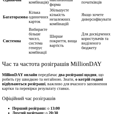
комбінація)
початківців
форма
Збільшуєте
Кілька
кількість
Якщо хочете
Багаторазова
одиничних
незалежних
диверсифікувати
карток
комбінацій
Вибираєте
більше
Для досвідчених
Ширше
чисел,
користувачів та
Системна
покриття, вища
система
виділеного
вартість
генерує
бюджету
комбінації
Час та частота розіграшів MillionDAY
MillionDAY онлайн
передбачає
два розіграші щодня
, що
робить гру швидкою та негайною. Знати,
о котрій годині
відбуваються розіграші
, важливо для вчасного заповнення
картки та перевірки результату ставки.
Офіційний час розіграшів
Перший розіграш:
о
13:00
Другий розіграш:
о
20:30