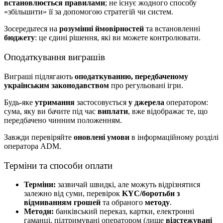
встановлюється правилами
; не існує жодного способу
«збільшити» її за допомогою стратегій чи систем.
Зосередьтеся на
розумінні ймовірностей
та встановленні
бюджету
: це єдині рішення, які ви можете контролювати.
Оподаткування виграшів
Виграші підлягають
оподаткуванню, передбаченому
українським законодавством
про регульовані ігри.
Будь-яке
утримання
застосовується
у джерела
оператором:
сума, яку ви бачите під час
виплати
, вже відображає те, що
передбачено чинним положенням.
Завжди перевіряйте
оновлені умови
в інформаційному розділі
оператора ADM.
Терміни та способи оплати
Терміни:
зазвичай швидкі, але можуть відрізнятися
залежно від суми, перевірок
KYC/боротьби з
відмиванням грошей
та обраного
методу
.
Методи:
банківський переказ, картки, електронні
гаманці, підтримувані оператором (лише
відстежувані