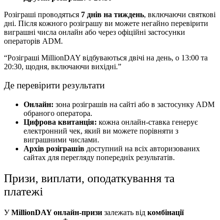
Розіграші проводяться
7 днів на тиждень
, включаючи святкові
дні. Після кожного розіграшу ви можете негайно перевірити
виграшні числа онлайн або через офіційні застосунки
операторів ADM.
“Розіграші MillionDAY відбуваються двічі на день, о 13:00 та
20:30, щодня, включаючи вихідні.”
Де перевірити результати
Онлайн:
зона розіграшів на сайті або в застосунку ADM
обраного оператора.
Цифрова квитанція:
кожна онлайн-ставка генерує
електронний чек, який ви можете порівняти з
виграшними числами.
Архів розіграшів
доступний на всіх авторизованих
сайтах для перегляду попередніх результатів.
Призи, виплати, оподаткування та
платежі
У
MillionDAY онлайн-призи
залежать від
комбінації