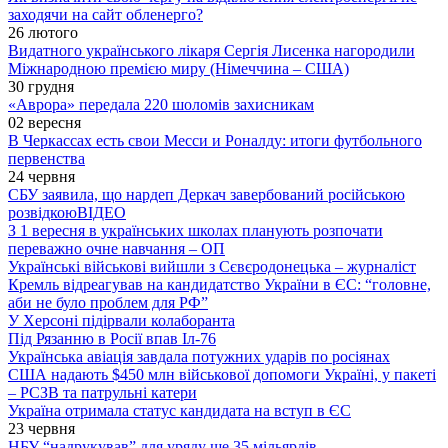
заходячи на сайт обленерго?
26 лютого
Видатного українського лікаря Сергія Лисенка нагородили
Міжнародною премією миру (Німеччина – США)
30 грудня
«Аврора» передала 220 шоломів захисникам
02 вересня
В Черкассах есть свои Месси и Роналду: итоги футбольного
первенства
24 червня
СБУ заявила, що нардеп Деркач завербований російською
розвідкою
ВІДЕО
З 1 вересня в українських школах планують розпочати
переважно очне навчання – ОП
Українські військові вийшли з Сєвєродонецька – журналіст
Кремль відреагував на кандидатство України в ЄС: “головне,
аби не було проблем для РФ”
У Херсоні підірвали колаборанта
Під Рязанню в Росії впав Іл-76
Українська авіація завдала потужних ударів по росіянах
США надають $450 млн військової допомоги Україні, у пакеті
– РСЗВ та патрульні катери
Україна отримала статус кандидата на вступ в ЄС
23 червня
НБУ “надрукував” для уряду ще 35 мільярдів