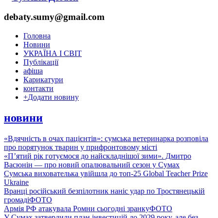
debaty.sumy@gmail.com
Головна
Новини
УКРАЇНА І СВІТ
Публікації
афіша
Карикатури
контакти
+
Додати новину
новини
«Вдячність в очах пацієнтів»: сумська ветеринарка розповіла
про порятунок тварин у прифронтовому місті
«П’ятий рік готуємося до найскладнішої зими». Дмитро
Васюнін — про новий опалювальний сезон у Сумах
Сумська вихователька увійшла до топ-25 Global Teacher Prize
Ukraine
Вранці російський безпілотник наніс удар по Тростянецькій
громаді
ФОТО
Армія РФ атакувала Ромни сьогодні зранку
ФОТО
У Сумах затвердили план інвестицій до 2029 року, але без