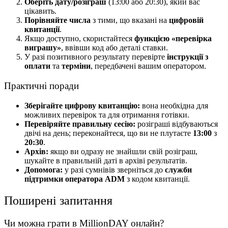
Оберіть дату/розіграш
(13:00 або 20:30), який вас
цікавить.
Порівняйте числа
з тими, що вказані на
цифровій
квитанції
.
Якщо доступно, скористайтеся
функцією «перевірка
виграшу»
, ввівши код або деталі ставки.
У разі позитивного результату перевірте
інструкції з
оплати
та
терміни
, передбачені вашим оператором.
Практичні поради
Зберігайте цифрову квитанцію:
вона необхідна для
можливих перевірок та для отримання готівки.
Перевіряйте правильну сесію:
розіграші відбуваються
двічі на день; переконайтеся, що ви не плутаєте
13:00
з
20:30
.
Архів:
якщо ви одразу не знайшли свій розіграш,
шукайте в правильній даті в архіві результатів.
Допомога:
у разі сумнівів зверніться до
служби
підтримки оператора ADM
з кодом квитанції.
Поширені запитання
Чи можна грати в MillionDAY онлайн?