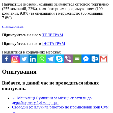
Найчастіше іноземні компанії займаються оптовою торгівлею
(255 компаній, 23%), комп’ютерним програмуванням (109
компаній, 9.8%) та операціями з нерухомістю (86 компаній,
7.8%).
shans.com.ua
Підписуйтесь
на нас у
ТЕЛЕГРАМ
Підписуйтесь
на нас в
ІНСТАГРАМ
Поділитися в соціальних мережах
Опитування
Вибачте, в даний час не проводиться ніяких
опитувань.
←
Мешканці Сумщини за місяць сплатили до
держбюджету 1,4 млрд грн
Сьогодні рф влучила ракетою по промисловій зоні Сум
→