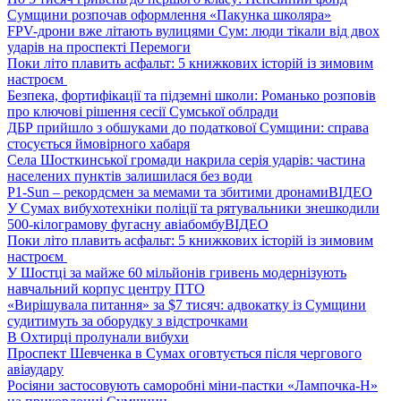
Сумщини розпочав оформлення «Пакунка школяра»
FPV-дрони вже літають вулицями Сум: люди тікали від двох
ударів на проспекті Перемоги
Поки літо плавить асфальт: 5 книжкових історій із зимовим
настроєм
Безпека, фортифікації та підземні школи: Романько розповів
про ключові рішення сесії Сумської облради
ДБР прийшло з обшуками до податкової Сумщини: справа
стосується ймовірного хабаря
Села Шосткинської громади накрила серія ударів: частина
населених пунктів залишилася без води
P1-Sun – рекордсмен за мемами та збитими дронами
ВІДЕО
У Сумах вибухотехніки поліції та рятувальники знешкодили
500-кілограмову фугасну авіабомбу
ВІДЕО
Поки літо плавить асфальт: 5 книжкових історій із зимовим
настроєм
У Шостці за майже 60 мільйонів гривень модернізують
навчальний корпус центру ПТО
«Вирішувала питання» за $7 тисяч: адвокатку із Сумщини
судитимуть за оборудку з відстрочками
В Охтирці пролунали вибухи
Проспект Шевченка в Сумах оговтується після чергового
авіаудару
Росіяни застосовують саморобні міни-пастки «Лампочка-Н»