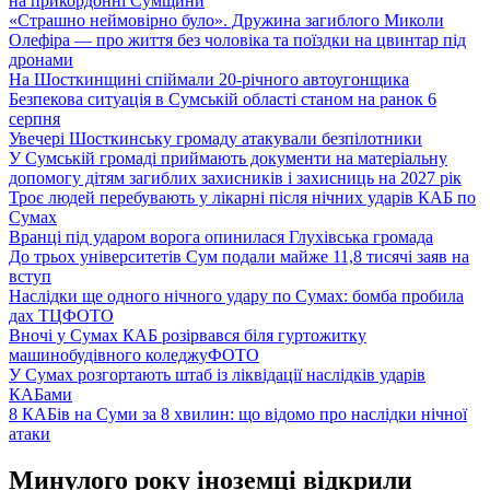
на прикордонні Сумщини
«Страшно неймовірно було». Дружина загиблого Миколи
Олефіра — про життя без чоловіка та поїздки на цвинтар під
дронами
На Шосткинщині спіймали 20-річного автоугонщика
Безпекова ситуація в Сумській області станом на ранок 6
серпня
Увечері Шосткинську громаду атакували безпілотники
У Сумській громаді приймають документи на матеріальну
допомогу дітям загиблих захисників і захисниць на 2027 рік
Троє людей перебувають у лікарні після нічних ударів КАБ по
Сумах
Вранці під ударом ворога опинилася Глухівська громада
До трьох університетів Сум подали майже 11,8 тисячі заяв на
вступ
Наслідки ще одного нічного удару по Сумах: бомба пробила
дах ТЦ
ФОТО
Вночі у Сумах КАБ розірвався біля гуртожитку
машинобудівного коледжу
ФОТО
У Сумах розгортають штаб із ліквідації наслідків ударів
КАБами
8 КАБів на Суми за 8 хвилин: що відомо про наслідки нічної
атаки
Минулого року іноземці відкрили