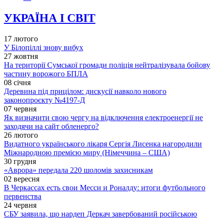
УКРАЇНА І СВІТ
17 лютого
У Білопіллі знову вибух
27 жовтня
На території Сумської громади поліція нейтралізувала бойову
частину ворожого БПЛА
08 січня
Деревина під прицілом: дискусії навколо нового
законопроєкту №4197-Д
07 червня
Як визначити свою чергу на відключення електроенергії не
заходячи на сайт обленерго?
26 лютого
Видатного українського лікаря Сергія Лисенка нагородили
Міжнародною премією миру (Німеччина – США)
30 грудня
«Аврора» передала 220 шоломів захисникам
02 вересня
В Черкассах есть свои Месси и Роналду: итоги футбольного
первенства
24 червня
СБУ заявила, що нардеп Деркач завербований російською