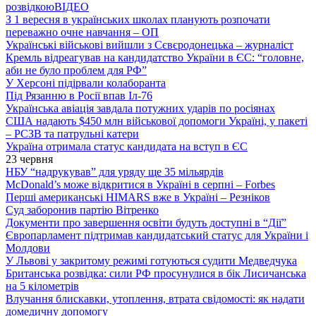
розвідкою
ВІДЕО
З 1 вересня в українських школах планують розпочати
переважно очне навчання – ОП
Українські військові вийшли з Сєвєродонецька – журналіст
Кремль відреагував на кандидатство України в ЄС: “головне,
аби не було проблем для РФ”
У Херсоні підірвали колаборанта
Під Рязанню в Росії впав Іл-76
Українська авіація завдала потужних ударів по росіянах
США надають $450 млн військової допомоги Україні, у пакеті
– РСЗВ та патрульні катери
Україна отримала статус кандидата на вступ в ЄС
23 червня
НБУ “надрукував” для уряду ще 35 мільярдів
McDonald’s може відкритися в Україні в серпні – Forbes
Перші американські HIMARS вже в Україні – Резніков
Суд заборонив партію Вітренко
Документи про завершення освіти будуть доступні в “Дії”
Європарламент підтримав кандидатський статус для України і
Молдови
У Львові у закритому режимі готуються судити Медведчука
Британська розвідка: сили РФ просунулися в бік Лисичанська
на 5 кілометрів
Влучання блискавки, утоплення, втрата свідомості: як надати
домедичну допомогу