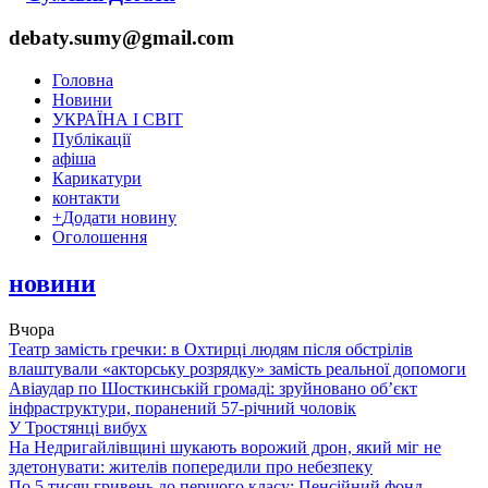
debaty.sumy@gmail.com
Головна
Новини
УКРАЇНА І СВІТ
Публікації
афіша
Карикатури
контакти
+
Додати новину
Оголошення
новини
Вчора
Театр замість гречки: в Охтирці людям після обстрілів
влаштували «акторську розрядку» замість реальної допомоги
Авіаудар по Шосткинській громаді: зруйновано об’єкт
інфраструктури, поранений 57-річний чоловік
У Тростянці вибух
На Недригайлівщині шукають ворожий дрон, який міг не
здетонувати: жителів попередили про небезпеку
По 5 тисяч гривень до першого класу: Пенсійний фонд