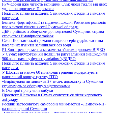
FPV-дрони вже літають вулицями Сум: люди тікали від двох
ударів на проспекті Перемоги
Поки літо плавить асфальт: 5 книжкових історій із зимовим
настроєм
Безпека, фортифікації та підземні школи: Романько розповів
про ключові рішення сесії Сумської облради
ДБР прийшло з обшуками до податкової Сумщини: справа
стосується ймовірного хабаря
Села Шосткинської громади накрила серія ударів: частина
населених пунктів залишилася без води
P1-Sun – рекордсмен за мемами та збитими дронами
ВІДЕО
У Сумах вибухотехніки поліції та рятувальники знешкодили
500-кілограмову фугасну авіабомбу
ВІДЕО
Поки літо плавить асфальт: 5 книжкових історій із зимовим
настроєм
У Шостці за майже 60 мільйонів гривень модернізують
навчальний корпус центру ПТО
«Вирішувала питання» за $7 тисяч: адвокатку із Сумщини
судитимуть за оборудку з відстрочками
В Охтирці пролунали вибухи
Проспект Шевченка в Сумах оговтується після чергового
авіаудару
Росіяни застосовують саморобні міни-пастки «Лампочка-Н»
на прикордонні Сумщини