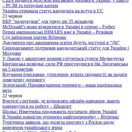
США надають $450 млн військової допомоги Україні, у пакеті
– РСЗВ та патрульні катери
Україна отримала статус кандидата на вступ в ЄС
23 червня
НБУ “надрукував” для уряду ще 35 мільярдів
McDonald’s може відкритися в Україні в серпні – Forbes
Перші американські HIMARS вже в Україні – Резніков
Суд заборонив партію Вітренко
Документи про завершення освіти будуть доступні в “Дії”
Європарламент підтримав кандидатський статус для України і
Молдови
У Львові у закритому режимі готуються судити Медведчука
Британська розвідка: сили РФ просунулися в бік Лисичанська
на 5 кілометрів
Влучання блискавки, утоплення, втрата свідомості: як надати
домедичну допомогу
Зеленський: Пришвидшення перемоги – наша національна
мета
22 червня
Вчителі з регіонів, де відновлять офлайн-навчання, мають
повернутися на роботу – Шкарлет
Шольц: Німеччина продовжить постачати зброю Україні
В Україні повністю зупинено нафтопереробку – Вітренко
Туреччина заявила, що досягла прогресу з Росією щодо
вивезення українського зерна