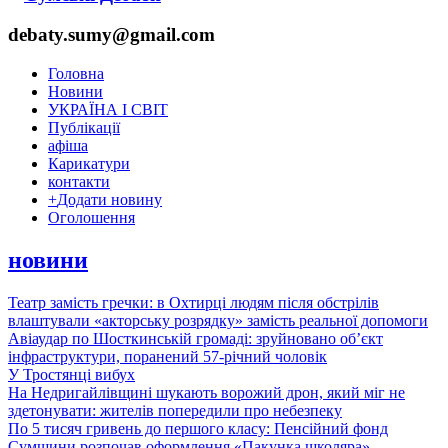
debaty.sumy@gmail.com
Головна
Новини
УКРАЇНА І СВІТ
Публікації
афіша
Карикатури
контакти
+
Додати новину
Оголошення
новини
Театр замість гречки: в Охтирці людям після обстрілів
влаштували «акторську розрядку» замість реальної допомоги
Авіаудар по Шосткинській громаді: зруйновано об’єкт
інфраструктури, поранений 57-річний чоловік
У Тростянці вибух
На Недригайлівщині шукають ворожий дрон, який міг не
здетонувати: жителів попередили про небезпеку
По 5 тисяч гривень до першого класу: Пенсійний фонд
Сумщини розпочав оформлення «Пакунка школяра»