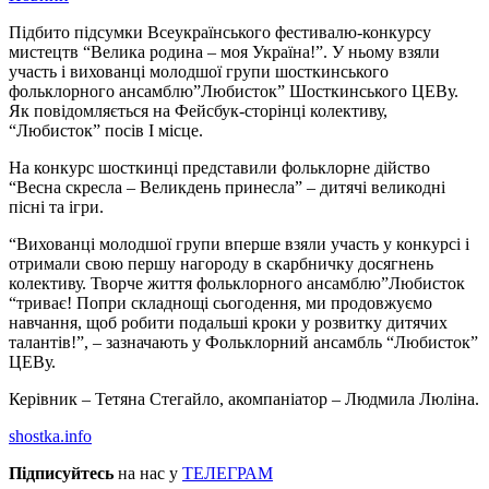
Підбито підсумки Всеукраїнського фестивалю-конкурсу
мистецтв “Велика родина – моя Україна!”. У ньому взяли
участь і вихованці молодшої групи шосткинського
фольклорного ансамблю”Любисток” Шосткинського ЦЕВу.
Як повідомляється на Фейсбук-сторінці колективу,
“Любисток” посів І місце.
На конкурс шосткинці представили фольклорне дійство
“Весна скресла – Великдень принесла” – дитячі великодні
пісні та ігри.
“Вихованці молодшої групи вперше взяли участь у конкурсі і
отримали свою першу нагороду в скарбничку досягнень
колективу. Творче життя фольклорного ансамблю”Любисток
“триває! Попри складнощі сьогодення, ми продовжуємо
навчання, щоб робити подальші кроки у розвитку дитячих
талантів!”, – зазначають у Фольклорний ансамбль “Любисток”
ЦЕВу.
Керівник – Тетяна Стегайло, акомпаніатор – Людмила Люліна.
shostka.info
Підписуйтесь
на нас у
ТЕЛЕГРАМ