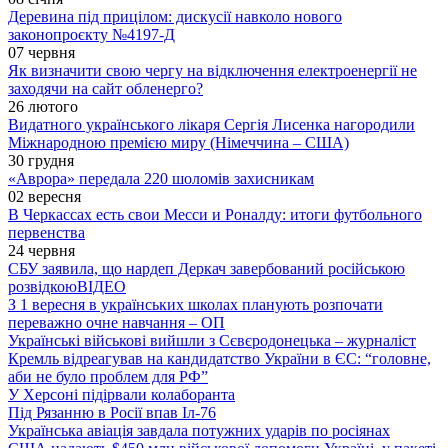
Деревина під прицілом: дискусії навколо нового
законопроєкту №4197-Д
07 червня
Як визначити свою чергу на відключення електроенергії не
заходячи на сайт обленерго?
26 лютого
Видатного українського лікаря Сергія Лисенка нагородили
Міжнародною премією миру (Німеччина – США)
30 грудня
«Аврора» передала 220 шоломів захисникам
02 вересня
В Черкассах есть свои Месси и Роналду: итоги футбольного
первенства
24 червня
СБУ заявила, що нардеп Деркач завербований російською
розвідкою
ВІДЕО
З 1 вересня в українських школах планують розпочати
переважно очне навчання – ОП
Українські військові вийшли з Сєвєродонецька – журналіст
Кремль відреагував на кандидатство України в ЄС: “головне,
аби не було проблем для РФ”
У Херсоні підірвали колаборанта
Під Рязанню в Росії впав Іл-76
Українська авіація завдала потужних ударів по росіянах