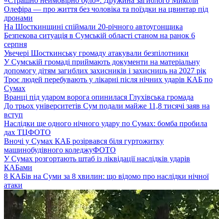
«Страшно неймовірно було». Дружина загиблого Миколи
Олефіра — про життя без чоловіка та поїздки на цвинтар під
дронами
На Шосткинщині спіймали 20-річного автоугонщика
Безпекова ситуація в Сумській області станом на ранок 6
серпня
Увечері Шосткинську громаду атакували безпілотники
У Сумській громаді приймають документи на матеріальну
допомогу дітям загиблих захисників і захисниць на 2027 рік
Троє людей перебувають у лікарні після нічних ударів КАБ по
Сумах
Вранці під ударом ворога опинилася Глухівська громада
До трьох університетів Сум подали майже 11,8 тисячі заяв на
вступ
Наслідки ще одного нічного удару по Сумах: бомба пробила
дах ТЦ
ФОТО
Вночі у Сумах КАБ розірвався біля гуртожитку
машинобудівного коледжу
ФОТО
У Сумах розгортають штаб із ліквідації наслідків ударів
КАБами
8 КАБів на Суми за 8 хвилин: що відомо про наслідки нічної
атаки