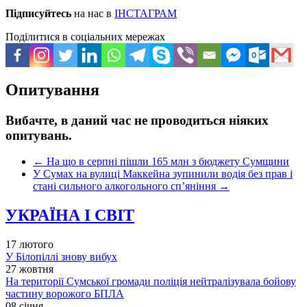
Підписуйтесь
на нас в
ІНСТАГРАМ
Поділитися в соціальних мережах
Опитування
Вибачте, в даний час не проводиться ніяких
опитувань.
←
На що в серпні пішли 165 млн з бюджету Сумщини
У Сумах на вулиці Маккейна зупинили водія без прав і
стані сильного алкогольного сп’яніння
→
УКРАЇНА І СВІТ
17 лютого
У Білопіллі знову вибух
27 жовтня
На території Сумської громади поліція нейтралізувала бойову
частину ворожого БПЛА
08 січня