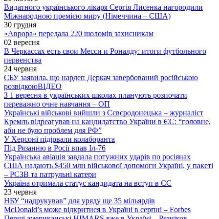
Видатного українського лікаря Сергія Лисенка нагородили
Міжнародною премією миру (Німеччина – США)
30 грудня
«Аврора» передала 220 шоломів захисникам
02 вересня
В Черкассах есть свои Месси и Роналду: итоги футбольного
первенства
24 червня
СБУ заявила, що нардеп Деркач завербований російською
розвідкою
ВІДЕО
З 1 вересня в українських школах планують розпочати
переважно очне навчання – ОП
Українські військові вийшли з Сєвєродонецька – журналіст
Кремль відреагував на кандидатство України в ЄС: “головне,
аби не було проблем для РФ”
У Херсоні підірвали колаборанта
Під Рязанню в Росії впав Іл-76
Українська авіація завдала потужних ударів по росіянах
США надають $450 млн військової допомоги Україні, у пакеті
– РСЗВ та патрульні катери
Україна отримала статус кандидата на вступ в ЄС
23 червня
НБУ “надрукував” для уряду ще 35 мільярдів
McDonald’s може відкритися в Україні в серпні – Forbes
Перші американські HIMARS вже в Україні – Резніков