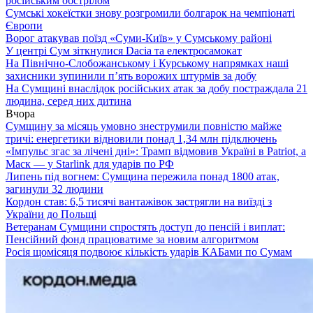
російським обстрілом
Сумські хокеїстки знову розгромили болгарок на чемпіонаті
Європи
Ворог атакував поїзд «Суми-Київ» у Сумському районі
У центрі Сум зіткнулися Dacia та електросамокат
На Північно-Слобожанському і Курському напрямках наші
захисники зупинили п’ять ворожих штурмів за добу
На Сумщині внаслідок російських атак за добу постраждала 21
людина, серед них дитина
Вчора
Сумщину за місяць умовно знеструмили повністю майже
тричі: енергетики відновили понад 1,34 млн підключень
«Імпульс згас за лічені дні»: Трамп відмовив Україні в Patriot, а
Маск — у Starlink для ударів по РФ
Липень під вогнем: Сумщина пережила понад 1800 атак,
загинули 32 людини
Кордон став: 6,5 тисячі вантажівок застрягли на виїзді з
України до Польщі
Ветеранам Сумщини спростять доступ до пенсій і виплат:
Пенсійний фонд працюватиме за новим алгоритмом
Росія щомісяця подвоює кількість ударів КАБами по Сумам