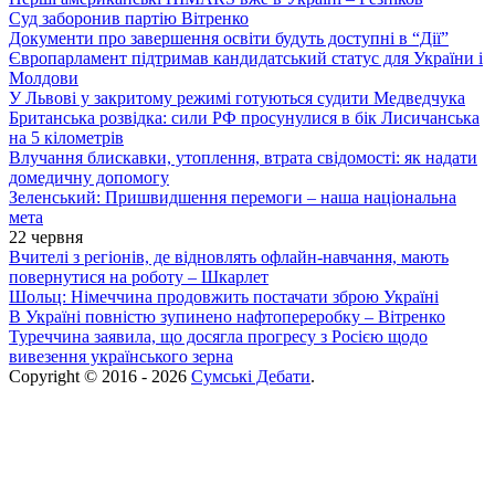
Суд заборонив партію Вітренко
Документи про завершення освіти будуть доступні в “Дії”
Європарламент підтримав кандидатський статус для України і
Молдови
У Львові у закритому режимі готуються судити Медведчука
Британська розвідка: сили РФ просунулися в бік Лисичанська
на 5 кілометрів
Влучання блискавки, утоплення, втрата свідомості: як надати
домедичну допомогу
Зеленський: Пришвидшення перемоги – наша національна
мета
22 червня
Вчителі з регіонів, де відновлять офлайн-навчання, мають
повернутися на роботу – Шкарлет
Шольц: Німеччина продовжить постачати зброю Україні
В Україні повністю зупинено нафтопереробку – Вітренко
Туреччина заявила, що досягла прогресу з Росією щодо
вивезення українського зерна
Copyright © 2016 - 2026
Сумські Дебати
.