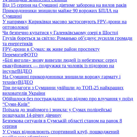
Від 15 серпня на Сумщині діятиме заборона на вилов раків
Прикордонники знищили майже 90 ворожих БПЛА на
Сумщині
У напрямку Кириківки масово застосовують FPV-дрони на
оптоволокні
Чи безпечно купатися у Галенківському озері в Шостці
Глухів бореться за світло: Романько об’єднує зусилля громади
та енергетиків
FPV-дрони в Сумах: як живе район проспекту
Перемоги
ФОТО
«Білі янголи» знову вивезли людей із небезпеки: серед
евакуйованих — подружжя та чоловік із підозрою на
інсульт
ВІДЕО
На Сумщині прикордонники знищили ворожу гармату і
техніку
ВІДЕО
Три педагоги з Сумщини увійшли до ТОП-25 найкращих
вихователів України
Обійшлося без постраждалих: що відомо про влучання у поїзд
“Суми-Київ”
Поїхала до знайомого і зникла: у Сумах поліцейські
розшукали 14-річну дівчину
Безпекова ситуація в Сумській області станом на ранок 8
серпня
У Сумах відновлюють спортивний клуб, пошкоджений