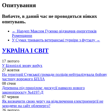
Опитування
Вибачте, в даний час не проводиться ніяких
опитувань.
←
Нардеп Максим Гузенко відзначив енергетиків
Роменщини
У Сумах тривають ветеранські турніри з футзалу
→
УКРАЇНА І СВІТ
17 лютого
У Білопіллі знову вибух
27 жовтня
На території Сумської громади поліція нейтралізувала бойову
частину ворожого БПЛА
08 січня
Деревина під прицілом: дискусії навколо нового
законопроєкту №4197-Д
07 червня
Як визначити свою чергу на відключення електроенергії не
заходячи на сайт обленерго?
26 лютого