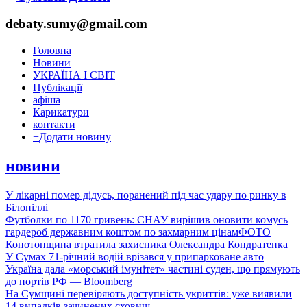
debaty.sumy@gmail.com
Головна
Новини
УКРАЇНА І СВІТ
Публікації
афіша
Карикатури
контакти
+
Додати новину
новини
У лікарні помер дідусь, поранений під час удару по ринку в
Білопіллі
Футболки по 1170 гривень: СНАУ вирішив оновити комусь
гардероб державним коштом по захмарним цінам
ФОТО
Конотопщина втратила захисника Олександра Кондратенка
У Сумах 71-річний водій врізався у припарковане авто
Україна дала «морський імунітет» частині суден, що прямують
до портів РФ — Bloomberg
На Сумщині перевіряють доступність укриттів: уже виявили
14 випадків зачинених сховищ