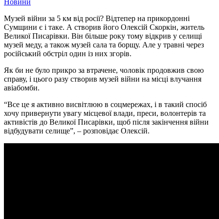
Новини
Музей війни за 5 км від росії? Відтепер на прикордонні
Сумщини є і таке. А створив його Олексій Скоркін, житель
Великої Писарівки. Він більше року тому відкрив у селищі
музей меду, а також музей сала та борщу. Але у травні через
російський обстріл один із них згорів.
Як би не було прикро за втрачене, чоловік продовжив свою
справу, і цього разу створив музей війни на місці влучання
авіабомби.
“Все це я активно висвітлюю в соцмережах, і в такий спосіб
хочу привернути увагу місцевої влади, преси, волонтерів та
активістів до Великої Писарівки, щоб після закінчення війни
відбудувати селище”, – розповідає Олексій.