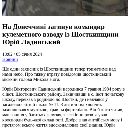
На Донеччині загинув командир
кулеметного взводу із Шосткинщини
Юрій Ладинський
13:02 /
05 січня 2024
Новини
Ще один захисник із Шосткинщини тепер триматиме над
нами небо. Про тяжку втрату повідомив шосткинський
міський голова Микола Нога.
Юрій Вікторович Ладинський народився 7 травня 1984 року в
с.Івот, Шосткинського району. Закінчивши в с. Івот початкову
школу, переїхав з родиною до Шостки, де і навчався у
загальноосвітній школі № 11. З дитинства хлопчик
захоплювався музикою, грав на фортепіано. Він багато читав,
мав знання у багатьох галузях, з легкістю розв’язував
кросворди будь-якої складності. Добре знав англійську мову і
протягом всього життя вдосконалював свої знання. Юрій