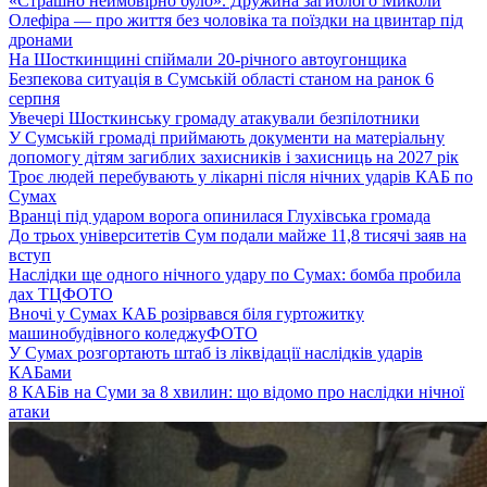
«Страшно неймовірно було». Дружина загиблого Миколи
Олефіра — про життя без чоловіка та поїздки на цвинтар під
дронами
На Шосткинщині спіймали 20-річного автоугонщика
Безпекова ситуація в Сумській області станом на ранок 6
серпня
Увечері Шосткинську громаду атакували безпілотники
У Сумській громаді приймають документи на матеріальну
допомогу дітям загиблих захисників і захисниць на 2027 рік
Троє людей перебувають у лікарні після нічних ударів КАБ по
Сумах
Вранці під ударом ворога опинилася Глухівська громада
До трьох університетів Сум подали майже 11,8 тисячі заяв на
вступ
Наслідки ще одного нічного удару по Сумах: бомба пробила
дах ТЦ
ФОТО
Вночі у Сумах КАБ розірвався біля гуртожитку
машинобудівного коледжу
ФОТО
У Сумах розгортають штаб із ліквідації наслідків ударів
КАБами
8 КАБів на Суми за 8 хвилин: що відомо про наслідки нічної
атаки