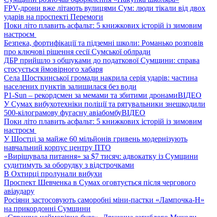
FPV-дрони вже літають вулицями Сум: люди тікали від двох
ударів на проспекті Перемоги
Поки літо плавить асфальт: 5 книжкових історій із зимовим
настроєм
Безпека, фортифікації та підземні школи: Романько розповів
про ключові рішення сесії Сумської облради
ДБР прийшло з обшуками до податкової Сумщини: справа
стосується ймовірного хабаря
Села Шосткинської громади накрила серія ударів: частина
населених пунктів залишилася без води
P1-Sun – рекордсмен за мемами та збитими дронами
ВІДЕО
У Сумах вибухотехніки поліції та рятувальники знешкодили
500-кілограмову фугасну авіабомбу
ВІДЕО
Поки літо плавить асфальт: 5 книжкових історій із зимовим
настроєм
У Шостці за майже 60 мільйонів гривень модернізують
навчальний корпус центру ПТО
«Вирішувала питання» за $7 тисяч: адвокатку із Сумщини
судитимуть за оборудку з відстрочками
В Охтирці пролунали вибухи
Проспект Шевченка в Сумах оговтується після чергового
авіаудару
Росіяни застосовують саморобні міни-пастки «Лампочка-Н»
на прикордонні Сумщини