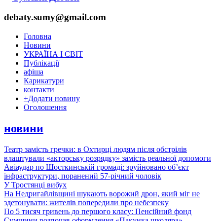
debaty.sumy@gmail.com
Головна
Новини
УКРАЇНА І СВІТ
Публікації
афіша
Карикатури
контакти
+
Додати новину
Оголошення
новини
Театр замість гречки: в Охтирці людям після обстрілів
влаштували «акторську розрядку» замість реальної допомоги
Авіаудар по Шосткинській громаді: зруйновано об’єкт
інфраструктури, поранений 57-річний чоловік
У Тростянці вибух
На Недригайлівщині шукають ворожий дрон, який міг не
здетонувати: жителів попередили про небезпеку
По 5 тисяч гривень до першого класу: Пенсійний фонд
Сумщини розпочав оформлення «Пакунка школяра»