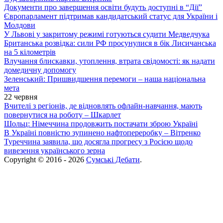
Документи про завершення освіти будуть доступні в “Дії”
Європарламент підтримав кандидатський статус для України і
Молдови
У Львові у закритому режимі готуються судити Медведчука
Британська розвідка: сили РФ просунулися в бік Лисичанська
на 5 кілометрів
Влучання блискавки, утоплення, втрата свідомості: як надати
домедичну допомогу
Зеленський: Пришвидшення перемоги – наша національна
мета
22 червня
Вчителі з регіонів, де відновлять офлайн-навчання, мають
повернутися на роботу – Шкарлет
Шольц: Німеччина продовжить постачати зброю Україні
В Україні повністю зупинено нафтопереробку – Вітренко
Туреччина заявила, що досягла прогресу з Росією щодо
вивезення українського зерна
Copyright © 2016 - 2026
Сумські Дебати
.