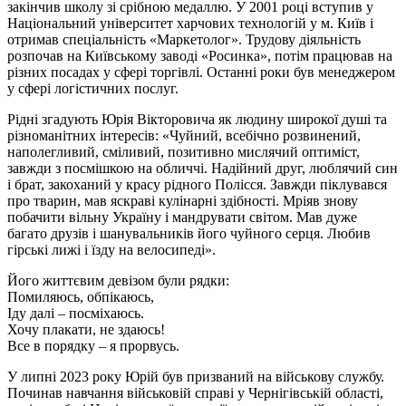
закінчив школу зі срібною медаллю. У 2001 році вступив у
Національний університет харчових технологій у м. Київ і
отримав спеціальність «Маркетолог». Трудову діяльність
розпочав на Київському заводі «Росинка», потім працював на
різних посадах у сфері торгівлі. Останні роки був менеджером
у сфері логістичних послуг.
Рідні згадують Юрія Вікторовича як людину широкої душі та
різноманітних інтересів: «Чуйний, всебічно розвинений,
наполегливий, сміливий, позитивно мислячий оптиміст,
завжди з посмішкою на обличчі. Надійний друг, люблячий син
і брат, закоханий у красу рідного Полісся. Завжди піклувався
про тварин, мав яскраві кулінарні здібності. Мріяв знову
побачити вільну Україну і мандрувати світом. Мав дуже
багато друзів і шанувальників його чуйного серця. Любив
гірські лижі і їзду на велосипеді».
Його життєвим девізом були рядки:
Помиляюсь, обпікаюсь,
Іду далі – посміхаюсь.
Хочу плакати, не здаюсь!
Все в порядку – я прорвусь.
У липні 2023 року Юрій був призваний на військову службу.
Починав навчання військовій справі у Чернігівській області,