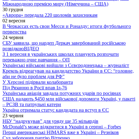
Міжнародною премією миру (Німеччина – США)
30 грудня
«Аврора» передала 220 шоломів захисникам
02 вересня
В Черкассах есть свои Месси и Роналду: итоги футбольного
первенства
24 червня
СБУ заявила, що нардеп Деркач завербований російською
розвідкою
ВІДЕО
З 1 вересня в українських школах планують розпочати
переважно очне навчання – ОП
Українські військові вийшли з Сєвєродонецька – журналіст
Кремль відреагував на кандидатство України в ЄС: “головне,
аби не було проблем для РФ”
У Херсоні підірвали колаборанта
Під Рязанню в Росії впав Іл-76
Українська авіація завдала потужних ударів по росіянах
США надають $450 млн військової допомоги Україні, у пакеті
– РСЗВ та патрульні катери
Україна отримала статус кандидата на вступ в ЄС
23 червня
НБУ “надрукував” для уряду ще 35 мільярдів
McDonald’s може відкритися в Україні в серпні – Forbes
Перші американські HIMARS вже в Україні – Резніков
Суд заборонив партію Вітренко