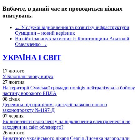
Вибачте, в даний час не проводиться ніяких
опитувань.
←
У службі відновлення та розвитку інфраструктури
Сумщини – новий керівник
На війні загинув захисник із Конотопщини Анатолій
Омельченко
→
УКРАЇНА І СВІТ
17 лютого
У Білопіллі знову вибух
27 жовтня
На території Сумської громади поліція нейтралізувала бойову
частину ворожого БПЛА
08 січня
Деревина під прицілом: дискусії навколо нового
законопроєкту №4197-Д
07 червня
Як визначити свою чергу на відключення електроенергії не
заходячи на сайт обленерго?
26 лютого
Видатного українського лікаря Сергія Лисенка нагородили