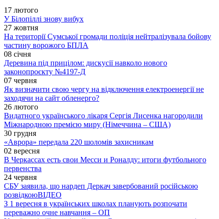
17 лютого
У Білопіллі знову вибух
27 жовтня
На території Сумської громади поліція нейтралізувала бойову
частину ворожого БПЛА
08 січня
Деревина під прицілом: дискусії навколо нового
законопроєкту №4197-Д
07 червня
Як визначити свою чергу на відключення електроенергії не
заходячи на сайт обленерго?
26 лютого
Видатного українського лікаря Сергія Лисенка нагородили
Міжнародною премією миру (Німеччина – США)
30 грудня
«Аврора» передала 220 шоломів захисникам
02 вересня
В Черкассах есть свои Месси и Роналду: итоги футбольного
первенства
24 червня
СБУ заявила, що нардеп Деркач завербований російською
розвідкою
ВІДЕО
З 1 вересня в українських школах планують розпочати
переважно очне навчання – ОП