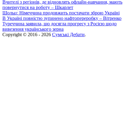
Вчителі з регіонів, де відновлять офлайн-навчання, мають
повернутися на роботу – Шкарлет
Шольц: Німеччина продовжить постачати зброю Україні
В Україні повністю зупинено нафтопереробку – Вітренко
Туреччина заявила, що досягла прогресу з Росією щодо
вивезення українського зерна
Copyright © 2016 - 2026
Сумські Дебати
.