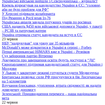
Українські військові вийшли з Сєвєродонецька – журналіст
Кремль відреагував на кандидатство України в ЄС: “головне,
аби не було проблем для РФ”
У Херсоні підірвали колаборанта
Під Рязанню в Росії впав Іл-76
Українська авіація завдала потужних ударів по росіянах
США надають $450 млн військової допомоги Україні, у пакеті
– РСЗВ та патрульні катери
Україна отримала статус кандидата на вступ в ЄС
23 червня
НБУ “надрукував” для уряду ще 35 мільярдів
McDonald’s може відкритися в Україні в серпні – Forbes
Перші американські HIMARS вже в Україні – Резніков
Суд заборонив партію Вітренко
Документи про завершення освіти будуть доступні в “Дії”
Європарламент підтримав кандидатський статус для України і
Молдови
У Львові у закритому режимі готуються судити Медведчука
Британська розвідка: сили РФ просунулися в бік Лисичанська
на 5 кілометрів
Влучання блискавки, утоплення, втрата свідомості: як надати
домедичну допомогу
Зеленський: Пришвидшення перемоги – наша національна
мета
22 червня