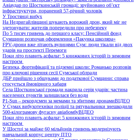
Авіаудар по Шосткинській громаді: зруйновано об’єкт
інфраструктури, поранений 57-річний чоловік
У Тростянці вибух
На Недригайлівщині шукають ворожий дрон, який міг не
здетонувати: жителів попередили про небезпеку
По 5 тисяч гривень до першого класу: Пенсійний фонд
Сумщини розпочав оформлення «Пакунка школяра»
FPV-дрони вже літають вулицями Сум: люди тікали від двох
ударів на проспекті Перемоги
Поки літо плавить асфальт: 5 книжкових історій із зимовим
настроєм
Безпека, фортифікації та підземні школи: Романько розповів
про ключові рішення сесії Сумської облради
ДБР прийшло з обшуками до податкової Сумщини: справа
стосується ймовірного хабаря
Села Шосткинської громади накрила серія ударів: частина
населених пунктів залишилася без води
P1-Sun – рекордсмен за мемами та збитими дронами
ВІДЕО
У Сумах вибухотехніки поліції та рятувальники знешкодили
500-кілограмову фугасну авіабомбу
ВІДЕО
Поки літо плавить асфальт: 5 книжкових історій із зимовим
настроєм
У Шостці за майже 60 мільйонів гривень модернізують
навчальний корпус центру ПТО