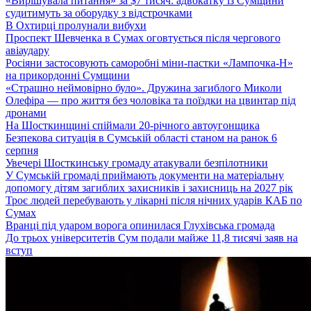
«Вирішувала питання» за $7 тисяч: адвокатку із Сумщини
судитимуть за оборудку з відстрочками
В Охтирці пролунали вибухи
Проспект Шевченка в Сумах оговтується після чергового
авіаудару
Росіяни застосовують саморобні міни-пастки «Лампочка-Н»
на прикордонні Сумщини
«Страшно неймовірно було». Дружина загиблого Миколи
Олефіра — про життя без чоловіка та поїздки на цвинтар під
дронами
На Шосткинщині спіймали 20-річного автоугонщика
Безпекова ситуація в Сумській області станом на ранок 6
серпня
Увечері Шосткинську громаду атакували безпілотники
У Сумській громаді приймають документи на матеріальну
допомогу дітям загиблих захисників і захисниць на 2027 рік
Троє людей перебувають у лікарні після нічних ударів КАБ по
Сумах
Вранці під ударом ворога опинилася Глухівська громада
До трьох університетів Сум подали майже 11,8 тисячі заяв на
вступ