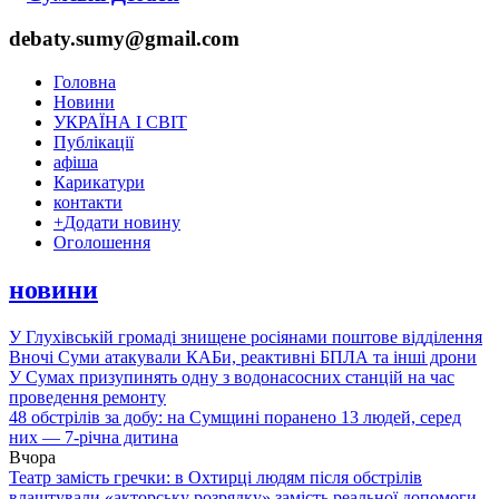
debaty.sumy@gmail.com
Головна
Новини
УКРАЇНА І СВІТ
Публікації
афіша
Карикатури
контакти
+
Додати новину
Оголошення
новини
У Глухівській громаді знищене росіянами поштове відділення
Вночі Суми атакували КАБи, реактивні БПЛА та інші дрони
У Сумах призупинять одну з водонасосних станцій на час
проведення ремонту
48 обстрілів за добу: на Сумщині поранено 13 людей, серед
них — 7-річна дитина
Вчора
Театр замість гречки: в Охтирці людям після обстрілів
влаштували «акторську розрядку» замість реальної допомоги