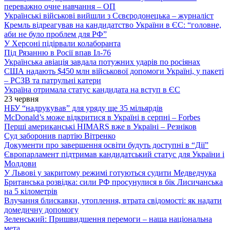
переважно очне навчання – ОП
Українські військові вийшли з Сєвєродонецька – журналіст
Кремль відреагував на кандидатство України в ЄС: “головне,
аби не було проблем для РФ”
У Херсоні підірвали колаборанта
Під Рязанню в Росії впав Іл-76
Українська авіація завдала потужних ударів по росіянах
США надають $450 млн військової допомоги Україні, у пакеті
– РСЗВ та патрульні катери
Україна отримала статус кандидата на вступ в ЄС
23 червня
НБУ “надрукував” для уряду ще 35 мільярдів
McDonald’s може відкритися в Україні в серпні – Forbes
Перші американські HIMARS вже в Україні – Резніков
Суд заборонив партію Вітренко
Документи про завершення освіти будуть доступні в “Дії”
Європарламент підтримав кандидатський статус для України і
Молдови
У Львові у закритому режимі готуються судити Медведчука
Британська розвідка: сили РФ просунулися в бік Лисичанська
на 5 кілометрів
Влучання блискавки, утоплення, втрата свідомості: як надати
домедичну допомогу
Зеленський: Пришвидшення перемоги – наша національна
мета