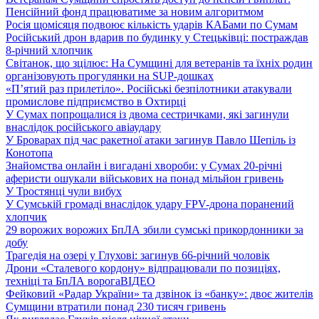
Пенсійний фонд працюватиме за новим алгоритмом
Росія щомісяця подвоює кількість ударів КАБами по Сумам
Російський дрон вдарив по будинку у Стецьківці: постраждав
8-річний хлопчик
Світанок, що зцілює: На Сумщині для ветеранів та їхніх родин
організовують прогулянки на SUP-дошках
«П’ятий раз прилетіло». Російські безпілотники атакували
промислове підприємство в Охтирці
У Сумах попрощалися із двома сестричками, які загинули
внаслідок російського авіаудару
У Броварах під час ракетної атаки загинув Павло Шепіль із
Конотопа
Знайомства онлайн і вигадані хвороби: у Сумах 20-річні
аферисти ошукали військових на понад мільйон гривень
У Тростянці чули вибух
У Сумській громаді внаслідок удару FPV-дрона поранений
хлопчик
29 ворожих ворожих БпЛА збили сумські прикордонники за
добу
Трагедія на озері у Глухові: загинув 66-річний чоловік
Дрони «Сталевого кордону» відпрацювали по позиціях,
техніці та БпЛА ворога
ВІДЕО
Фейковий «Радар України» та дзвінок із «банку»: двоє жителів
Сумщини втратили понад 230 тисяч гривень