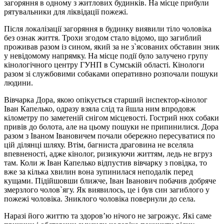
загоряння в одному з житлових будинків. На місце прибули
рятувальники для ліквідації пожежі.
Після локалізації загоряння в будинку виявили тіло чоловіка
без ознак життя. Трохи згодом стало відомо, що загиблий
проживав разом із сином, який за не з`ясованих обставин зник
у невідомому напрямку. На місце події було залучено групу
кінологічного центру ГУНП в Сумській області. Кінологи
разом зі службовими собаками оперативно розпочали пошуки
людини.
Вівчарка Дора, якою опікується старший інспектор-кінолог
Іван Капелько, одразу взяла слід та йшла ним впродовж
кілометру по заметеній снігом місцевості. Гострий нюх собаки
привів до болота, але на цьому пошуки не припинилися. Дора
разом з Іваном Івановичем почали обережно пересуватися по
цій ділянці шляху. Втім, багниста драговина не вселяла
впевненості, адже кінолог, ризикуючи життям, ледь не вгруз
там. Коли ж Іван Капелько відпустив вівчарку з повідка, то
вже за кілька хвилин вона зупинилася неподалік перед
кущами. Підійшовши ближче, Іван Іванович побачив добряче
змерзлого чолов`ягу. Як виявилось, це і був син загиблого у
пожежі чоловіка. Зниклого чоловіка повернули до села.
Наразі його життю та здоров’ю нічого не загрожує. Які саме