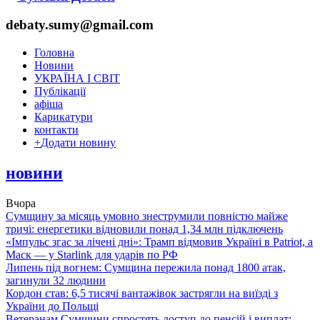
debaty.sumy@gmail.com
Головна
Новини
УКРАЇНА І СВІТ
Публікації
афіша
Карикатури
контакти
+
Додати новину
новини
Вчора
Сумщину за місяць умовно знеструмили повністю майже
тричі: енергетики відновили понад 1,34 млн підключень
«Імпульс згас за лічені дні»: Трамп відмовив Україні в Patriot, а
Маск — у Starlink для ударів по РФ
Липень під вогнем: Сумщина пережила понад 1800 атак,
загинули 32 людини
Кордон став: 6,5 тисячі вантажівок застрягли на виїзді з
України до Польщі
Ветеранам Сумщини спростять доступ до пенсій і виплат: