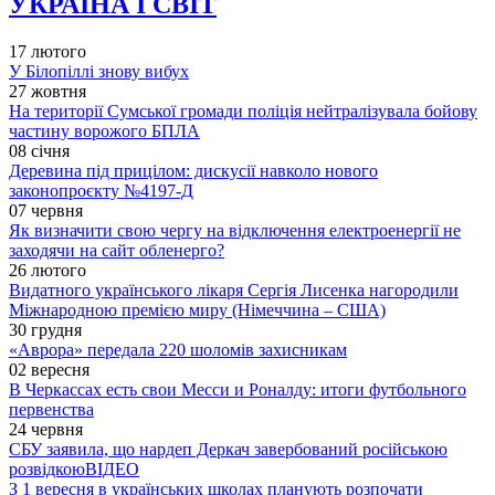
УКРАЇНА І СВІТ
17 лютого
У Білопіллі знову вибух
27 жовтня
На території Сумської громади поліція нейтралізувала бойову
частину ворожого БПЛА
08 січня
Деревина під прицілом: дискусії навколо нового
законопроєкту №4197-Д
07 червня
Як визначити свою чергу на відключення електроенергії не
заходячи на сайт обленерго?
26 лютого
Видатного українського лікаря Сергія Лисенка нагородили
Міжнародною премією миру (Німеччина – США)
30 грудня
«Аврора» передала 220 шоломів захисникам
02 вересня
В Черкассах есть свои Месси и Роналду: итоги футбольного
первенства
24 червня
СБУ заявила, що нардеп Деркач завербований російською
розвідкою
ВІДЕО
З 1 вересня в українських школах планують розпочати