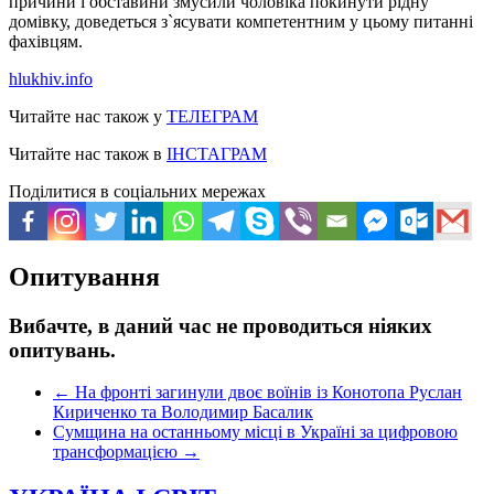
причини і обставини змусили чоловіка покинути рідну
домівку, доведеться з`ясувати компетентним у цьому питанні
фахівцям.
hlukhiv.info
Читайте нас також у
ТЕЛЕГРАМ
Читайте нас також в
ІНСТАГРАМ
Поділитися в соціальних мережах
Опитування
Вибачте, в даний час не проводиться ніяких
опитувань.
←
На фронті загинули двоє воїнів із Конотопа Руслан
Кириченко та Володимир Басалик
Сумщина на останньому місці в Україні за цифровою
трансформацією
→