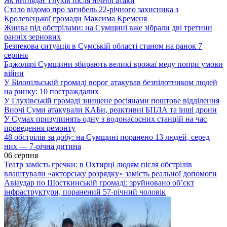
Як виглядає Глухів після нічної атаки
Стало відомо про загибель 22-річного захисника з
Кролевецької громади Максима Кременя
Жнива під обстрілами: на Сумщині вже зібрали дві третини
ранніх зернових
Безпекова ситуація в Сумській області станом на ранок 7
серпня
Бджолярі Сумщини збирають великі врожаї меду попри умови
війни
У Білопільській громаді ворог атакував безпілотником людей
на ринку: 10 постраждалих
У Глухівській громаді знищене росіянами поштове відділення
Вночі Суми атакували КАБи, реактивні БПЛА та інші дрони
У Сумах призупинять одну з водонасосних станцій на час
проведення ремонту
48 обстрілів за добу: на Сумщині поранено 13 людей, серед
них — 7-річна дитина
06 серпня
Театр замість гречки: в Охтирці людям після обстрілів
влаштували «акторську розрядку» замість реальної допомоги
Авіаудар по Шосткинській громаді: зруйновано об’єкт
інфраструктури, поранений 57-річний чоловік