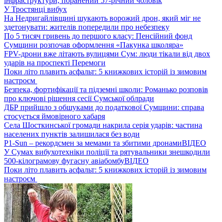
інфраструктури, поранений 57-річний чоловік
У Тростянці вибух
На Недригайлівщині шукають ворожий дрон, який міг не
здетонувати: жителів попередили про небезпеку
По 5 тисяч гривень до першого класу: Пенсійний фонд
Сумщини розпочав оформлення «Пакунка школяра»
FPV-дрони вже літають вулицями Сум: люди тікали від двох
ударів на проспекті Перемоги
Поки літо плавить асфальт: 5 книжкових історій із зимовим
настроєм
Безпека, фортифікації та підземні школи: Романько розповів
про ключові рішення сесії Сумської облради
ДБР прийшло з обшуками до податкової Сумщини: справа
стосується ймовірного хабаря
Села Шосткинської громади накрила серія ударів: частина
населених пунктів залишилася без води
P1-Sun – рекордсмен за мемами та збитими дронами
ВІДЕО
У Сумах вибухотехніки поліції та рятувальники знешкодили
500-кілограмову фугасну авіабомбу
ВІДЕО
Поки літо плавить асфальт: 5 книжкових історій із зимовим
настроєм