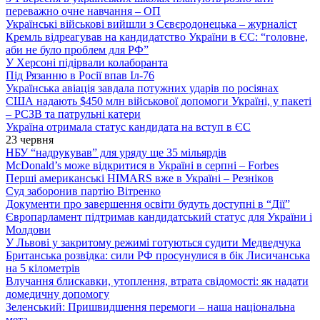
переважно очне навчання – ОП
Українські військові вийшли з Сєвєродонецька – журналіст
Кремль відреагував на кандидатство України в ЄС: “головне,
аби не було проблем для РФ”
У Херсоні підірвали колаборанта
Під Рязанню в Росії впав Іл-76
Українська авіація завдала потужних ударів по росіянах
США надають $450 млн військової допомоги Україні, у пакеті
– РСЗВ та патрульні катери
Україна отримала статус кандидата на вступ в ЄС
23 червня
НБУ “надрукував” для уряду ще 35 мільярдів
McDonald’s може відкритися в Україні в серпні – Forbes
Перші американські HIMARS вже в Україні – Резніков
Суд заборонив партію Вітренко
Документи про завершення освіти будуть доступні в “Дії”
Європарламент підтримав кандидатський статус для України і
Молдови
У Львові у закритому режимі готуються судити Медведчука
Британська розвідка: сили РФ просунулися в бік Лисичанська
на 5 кілометрів
Влучання блискавки, утоплення, втрата свідомості: як надати
домедичну допомогу
Зеленський: Пришвидшення перемоги – наша національна
мета