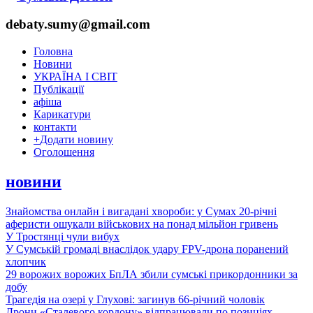
debaty.sumy@gmail.com
Головна
Новини
УКРАЇНА І СВІТ
Публікації
афіша
Карикатури
контакти
+
Додати новину
Оголошення
новини
Знайомства онлайн і вигадані хвороби: у Сумах 20-річні
аферисти ошукали військових на понад мільйон гривень
У Тростянці чули вибух
У Сумській громаді внаслідок удару FPV-дрона поранений
хлопчик
29 ворожих ворожих БпЛА збили сумські прикордонники за
добу
Трагедія на озері у Глухові: загинув 66-річний чоловік
Дрони «Сталевого кордону» відпрацювали по позиціях,