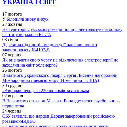
УКРАЇНА І СВІТ
17 лютого
У Білопіллі знову вибух
27 жовтня
На території Сумської громади поліція нейтралізувала бойову
частину ворожого БПЛА
08 січня
Деревина під прицілом: дискусії навколо нового
законопроєкту №4197-Д
07 червня
Як визначити свою чергу на відключення електроенергії не
заходячи на сайт обленерго?
26 лютого
Видатного українського лікаря Сергія Лисенка нагородили
Міжнародною премією миру (Німеччина – США)
30 грудня
«Аврора» передала 220 шоломів захисникам
02 вересня
В Черкассах есть свои Месси и Роналду: итоги футбольного
первенства
24 червня
СБУ заявила, що нардеп Деркач завербований російською
розвідкою
ВІДЕО
З 1 вересня в українських школах планують розпочати