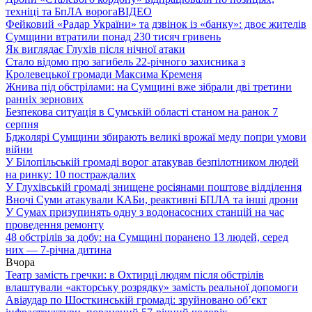
техніці та БпЛА ворога
ВІДЕО
Фейковий «Радар України» та дзвінок із «банку»: двоє жителів
Сумщини втратили понад 230 тисяч гривень
Як виглядає Глухів після нічної атаки
Стало відомо про загибель 22-річного захисника з
Кролевецької громади Максима Кременя
Жнива під обстрілами: на Сумщині вже зібрали дві третини
ранніх зернових
Безпекова ситуація в Сумській області станом на ранок 7
серпня
Бджолярі Сумщини збирають великі врожаї меду попри умови
війни
У Білопільській громаді ворог атакував безпілотником людей
на ринку: 10 постраждалих
У Глухівській громаді знищене росіянами поштове відділення
Вночі Суми атакували КАБи, реактивні БПЛА та інші дрони
У Сумах призупинять одну з водонасосних станцій на час
проведення ремонту
48 обстрілів за добу: на Сумщині поранено 13 людей, серед
них — 7-річна дитина
Вчора
Театр замість гречки: в Охтирці людям після обстрілів
влаштували «акторську розрядку» замість реальної допомоги
Авіаудар по Шосткинській громаді: зруйновано об’єкт