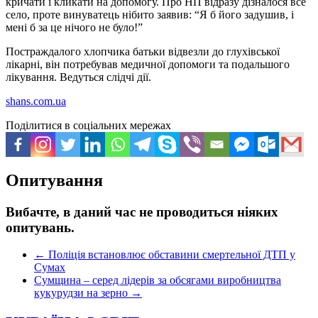
кричати і кликати на допомогу. Про НП відразу дізналося все
село, проте винуватець нібито заявив: “Я б його задушив, і
мені б за це нічого не було!”
Постраждалого хлопчика батьки відвезли до глухівської
лікарні, він потребував медичної допомоги та подальшого
лікування. Ведуться слідчі дії.
shans.com.ua
Поділитися в соціальних мережах
Опитування
Вибачте, в даний час не проводиться ніяких
опитувань.
←
Поліція встановлює обставини смертельної ДТП у
Сумах
Сумщина – серед лідерів за обсягами виробництва
кукурудзи на зерно
→