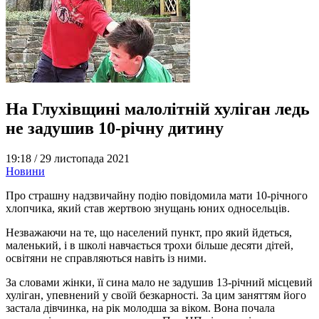
На Глухівщині малолітній хуліган ледь
не задушив 10-річну дитину
19:18 /
29 листопада 2021
Новини
Про страшну надзвичайну подію повідомила мати 10-річного
хлопчика, який став жертвою знущань юних односельців.
Незважаючи на те, що населений пункт, про який йдеться,
маленький, і в школі навчається трохи більше десяти дітей,
освітяни не справляються навіть із ними.
За словами жінки, її сина мало не задушив 13-річний місцевий
хуліган, упевнений у своїй безкарності. За цим заняттям його
застала дівчинка, на рік молодша за віком. Вона почала