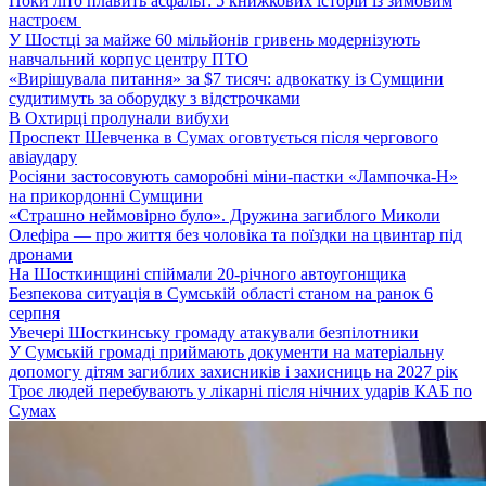
Поки літо плавить асфальт: 5 книжкових історій із зимовим
настроєм
У Шостці за майже 60 мільйонів гривень модернізують
навчальний корпус центру ПТО
«Вирішувала питання» за $7 тисяч: адвокатку із Сумщини
судитимуть за оборудку з відстрочками
В Охтирці пролунали вибухи
Проспект Шевченка в Сумах оговтується після чергового
авіаудару
Росіяни застосовують саморобні міни-пастки «Лампочка-Н»
на прикордонні Сумщини
«Страшно неймовірно було». Дружина загиблого Миколи
Олефіра — про життя без чоловіка та поїздки на цвинтар під
дронами
На Шосткинщині спіймали 20-річного автоугонщика
Безпекова ситуація в Сумській області станом на ранок 6
серпня
Увечері Шосткинську громаду атакували безпілотники
У Сумській громаді приймають документи на матеріальну
допомогу дітям загиблих захисників і захисниць на 2027 рік
Троє людей перебувають у лікарні після нічних ударів КАБ по
Сумах