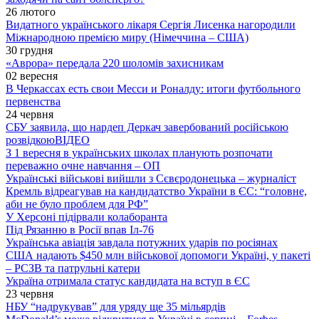
26 лютого
Видатного українського лікаря Сергія Лисенка нагородили
Міжнародною премією миру (Німеччина – США)
30 грудня
«Аврора» передала 220 шоломів захисникам
02 вересня
В Черкассах есть свои Месси и Роналду: итоги футбольного
первенства
24 червня
СБУ заявила, що нардеп Деркач завербований російською
розвідкою
ВІДЕО
З 1 вересня в українських школах планують розпочати
переважно очне навчання – ОП
Українські військові вийшли з Сєвєродонецька – журналіст
Кремль відреагував на кандидатство України в ЄС: “головне,
аби не було проблем для РФ”
У Херсоні підірвали колаборанта
Під Рязанню в Росії впав Іл-76
Українська авіація завдала потужних ударів по росіянах
США надають $450 млн військової допомоги Україні, у пакеті
– РСЗВ та патрульні катери
Україна отримала статус кандидата на вступ в ЄС
23 червня
НБУ “надрукував” для уряду ще 35 мільярдів