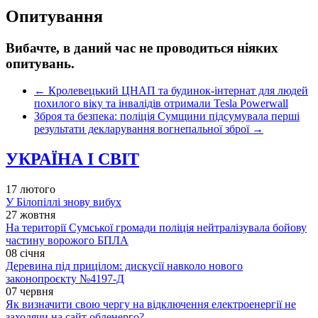
Опитування
Вибачте, в даний час не проводиться ніяких
опитувань.
←
Кролевецький ЦНАП та будинок-інтернат для людей
похилого віку та інвалідів отримали Tesla Powerwall
Зброя та безпека: поліція Сумщини підсумувала перші
результати декларування вогнепальної зброї
→
УКРАЇНА І СВІТ
17 лютого
У Білопіллі знову вибух
27 жовтня
На території Сумської громади поліція нейтралізувала бойову
частину ворожого БПЛА
08 січня
Деревина під прицілом: дискусії навколо нового
законопроєкту №4197-Д
07 червня
Як визначити свою чергу на відключення електроенергії не
заходячи на сайт обленерго?