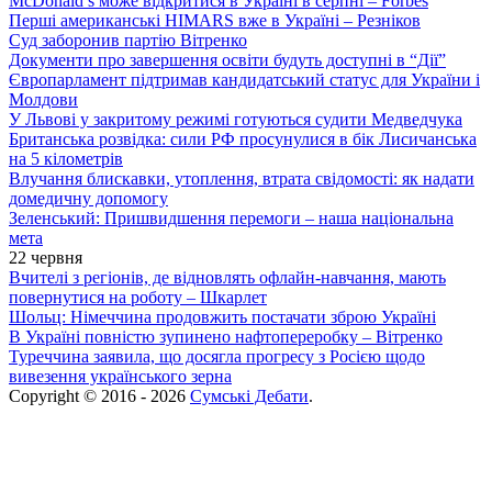
McDonald’s може відкритися в Україні в серпні – Forbes
Перші американські HIMARS вже в Україні – Резніков
Суд заборонив партію Вітренко
Документи про завершення освіти будуть доступні в “Дії”
Європарламент підтримав кандидатський статус для України і
Молдови
У Львові у закритому режимі готуються судити Медведчука
Британська розвідка: сили РФ просунулися в бік Лисичанська
на 5 кілометрів
Влучання блискавки, утоплення, втрата свідомості: як надати
домедичну допомогу
Зеленський: Пришвидшення перемоги – наша національна
мета
22 червня
Вчителі з регіонів, де відновлять офлайн-навчання, мають
повернутися на роботу – Шкарлет
Шольц: Німеччина продовжить постачати зброю Україні
В Україні повністю зупинено нафтопереробку – Вітренко
Туреччина заявила, що досягла прогресу з Росією щодо
вивезення українського зерна
Copyright © 2016 - 2026
Сумські Дебати
.