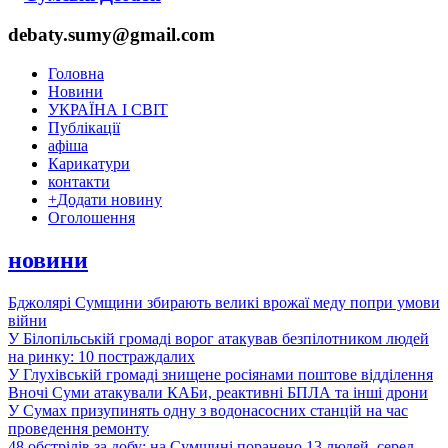
debaty.sumy@gmail.com
Головна
Новини
УКРАЇНА І СВІТ
Публікації
афіша
Карикатури
контакти
+
Додати новину
Оголошення
новини
Бджолярі Сумщини збирають великі врожаї меду попри умови
війни
У Білопільській громаді ворог атакував безпілотником людей
на ринку: 10 постраждалих
У Глухівській громаді знищене росіянами поштове відділення
Вночі Суми атакували КАБи, реактивні БПЛА та інші дрони
У Сумах призупинять одну з водонасосних станцій на час
проведення ремонту
48 обстрілів за добу: на Сумщині поранено 13 людей, серед