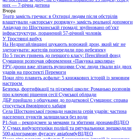
них — 7-річна дитина
Вчора
Театр замість гречки: в Охтирці людям після обстрілів
влаштували «акторську розрядку» замість реальної допомоги
Авіаудар по Шосткинській громаді: зруйновано об’єкт
інфраструктури, поранений 57-річний чоловік
У Тростянці вибух
На Недригайлівщині шукають ворожий дрон, який міг не
здетонувати: жителів попередили про небезпеку
По 5 тисяч гривень до першого класу: Пенсійний фонд
Сумщини розпочав оформлення «Пакунка школяра»
FPV-дрони вже літають вулицями Сум: люди тікали від двох
ударів на проспекті Перемоги
Поки літо плавить асфальт: 5 книжкових історій із зимовим
настроєм
Безпека, фортифікації та підземні школи: Романько розповів
про ключові рішення сесії Сумської облради
ДБР прийшло з обшуками до податкової Сумщини: справа
стосується ймовірного хабаря
Села Шосткинської громади накрила серія ударів: частина
населених пунктів залишилася без води
P1-Sun – рекордсмен за мемами та збитими дронами
ВІДЕО
У Сумах вибухотехніки поліції та рятувальники знешкодили
500-кілограмову фугасну авіабомбу
ВІДЕО