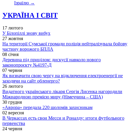
Ізраїлю
→
УКРАЇНА І СВІТ
17 лютого
У Білопіллі знову вибух
27 жовтня
На території Сумської громади поліція нейтралізувала бойову
частину ворожого БПЛА
08 січня
Деревина під прицілом: дискусії навколо нового
законопроєкту №4197-Д
07 червня
Як визначити свою чергу на відключення електроенергії не
заходячи на сайт обленерго?
26 лютого
Видатного українського лікаря Сергія Лисенка нагородили
Міжнародною премією миру (Німеччина – США)
30 грудня
«Аврора» передала 220 шоломів захисникам
02 вересня
В Черкассах есть свои Месси и Роналду: итоги футбольного
первенства
24 червня