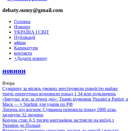
debaty.sumy@gmail.com
Головна
Новини
УКРАЇНА І СВІТ
Публікації
афіша
Карикатури
контакти
+
Додати новину
новини
Вчора
Сумщину за місяць умовно знеструмили повністю майже
тричі: енергетики відновили понад 1,34 млн підключень
«Імпульс згас за лічені дні»: Трамп відмовив Україні в Patriot, а
Маск — у Starlink для ударів по РФ
Липень під вогнем: Сумщина пережила понад 1800 атак,
загинули 32 людини
Кордон став: 6,5 тисячі вантажівок застрягли на виїзді з
України до Польщі
Ветеранам Сумщини спростять доступ до пенсій і виплат: