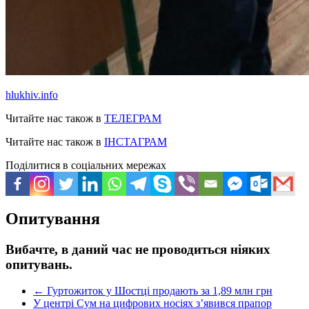
hlukhiv.info
Читайте нас також в
ТЕЛЕГРАМ
Читайте нас також в
ІНСТАГРАМ
Поділитися в соціальних мережах
Опитування
Вибачте, в даний час не проводиться ніяких
опитувань.
←
Гуртожиток у Шостці продають за 1,89 млн грн
У центрі Сум на цифрових носіях з’явився прапор