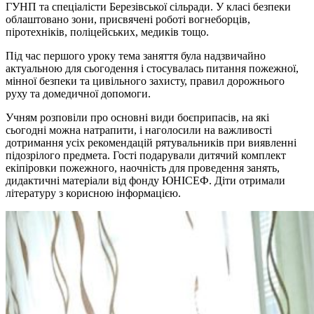
ГУНП та спеціалісти Березівської сільради. У класі безпеки
облаштовано зони, присвячені роботі вогнеборців,
піротехніків, поліцейських, медиків тощо.
Під час першого уроку тема заняття була надзвичайно
актуальною для сьогодення і стосувалась питання пожежної,
мінної безпеки та цивільного захисту, правил дорожнього
руху та домедичної допомоги.
Учням розповіли про основні види боєприпасів, на які
сьогодні можна натрапити, і наголосили на важливості
дотримання усіх рекомендацій рятувальників при виявленні
підозрілого предмета. Гості подарували дитячий комплект
екіпіровки пожежного, наочність для проведення занять,
дидактичні матеріали від фонду ЮНІСЕФ. Діти отримали
літературу з корисною інформацією.