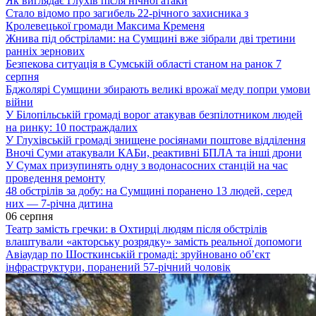
Як виглядає Глухів після нічної атаки
Стало відомо про загибель 22-річного захисника з
Кролевецької громади Максима Кременя
Жнива під обстрілами: на Сумщині вже зібрали дві третини
ранніх зернових
Безпекова ситуація в Сумській області станом на ранок 7
серпня
Бджолярі Сумщини збирають великі врожаї меду попри умови
війни
У Білопільській громаді ворог атакував безпілотником людей
на ринку: 10 постраждалих
У Глухівській громаді знищене росіянами поштове відділення
Вночі Суми атакували КАБи, реактивні БПЛА та інші дрони
У Сумах призупинять одну з водонасосних станцій на час
проведення ремонту
48 обстрілів за добу: на Сумщині поранено 13 людей, серед
них — 7-річна дитина
06 серпня
Театр замість гречки: в Охтирці людям після обстрілів
влаштували «акторську розрядку» замість реальної допомоги
Авіаудар по Шосткинській громаді: зруйновано об’єкт
інфраструктури, поранений 57-річний чоловік