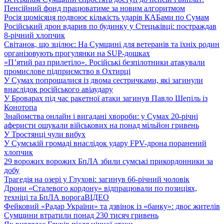
Пенсійний фонд працюватиме за новим алгоритмом
Росія щомісяця подвоює кількість ударів КАБами по Сумам
Російський дрон вдарив по будинку у Стецьківці: постраждав
8-річний хлопчик
Світанок, що зцілює: На Сумщині для ветеранів та їхніх родин
організовують прогулянки на SUP-дошках
«П’ятий раз прилетіло». Російські безпілотники атакували
промислове підприємство в Охтирці
У Сумах попрощалися із двома сестричками, які загинули
внаслідок російського авіаудару
У Броварах під час ракетної атаки загинув Павло Шепіль із
Конотопа
Знайомства онлайн і вигадані хвороби: у Сумах 20-річні
аферисти ошукали військових на понад мільйон гривень
У Тростянці чули вибух
У Сумській громаді внаслідок удару FPV-дрона поранений
хлопчик
29 ворожих ворожих БпЛА збили сумські прикордонники за
добу
Трагедія на озері у Глухові: загинув 66-річний чоловік
Дрони «Сталевого кордону» відпрацювали по позиціях,
техніці та БпЛА ворога
ВІДЕО
Фейковий «Радар України» та дзвінок із «банку»: двоє жителів
Сумщини втратили понад 230 тисяч гривень