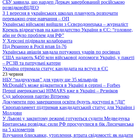
СБУ заявила, що нардеп Деркач завербований російською
розвідкою
ВІДЕО
З 1 вересня в українських школах планують розпочати
переважно очне навчання – ОП
Українські військові вийшли з Сєвєродонецька – журналіст
Кремль відреагував на кандидатство України в ЄС: “головне,
аби не було проблем для РФ”
У Херсоні підірвали колаборанта
Під Рязанню в Росії впав Іл-76
Українська авіація завдала потужних ударів по росіянах
США надають $450 млн військової допомоги Україні, у пакеті
– РСЗВ та патрульні катери
Україна отримала статус кандидата на вступ в ЄС
23 червня
НБУ “надрукував” для уряду ще 35 мільярдів
McDonald’s може відкритися в Україні в серпні – Forbes
Перші американські HIMARS вже в Україні – Резніков
Суд заборонив партію Вітренко
Документи про завершення освіти будуть доступні в “Дії”
Європарламент підтримав кандидатський статус для України і
Молдови
У Львові у закритому режимі готуються судити Медведчука
Британська розвідка: сили РФ просунулися в бік Лисичанська
на 5 кілометрів
Влучання блискавки, утоплення, втрата свідомості: як надати