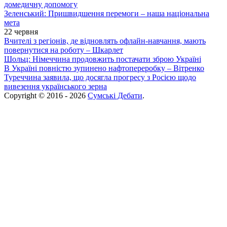
домедичну допомогу
Зеленський: Пришвидшення перемоги – наша національна
мета
22 червня
Вчителі з регіонів, де відновлять офлайн-навчання, мають
повернутися на роботу – Шкарлет
Шольц: Німеччина продовжить постачати зброю Україні
В Україні повністю зупинено нафтопереробку – Вітренко
Туреччина заявила, що досягла прогресу з Росією щодо
вивезення українського зерна
Copyright © 2016 - 2026
Сумські Дебати
.