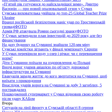
«П’ятий рік готуємося до найскладнішої зими». Дмитро
Васюнін — про новий опалювальний сезон у Сумах
Сумська вихователька увійшла до топ-25 Global Teacher Prize
Ukraine
Вранці російський безпілотник наніс удар по Тростянецькій
громаді
ФОТО
Армія РФ атакувала Ромни сьогодні зранку
ФОТО
У Сумах затвердили план інвестицій до 2029 року, але без
фінансування
На даху будинку на Сумщині знайшли 120-мм міну
Сумські хокеїстки зіграють у фіналі чемпіонату Європи
У Сумах перевірили воду з озер і річки: чи є перевищення
норм?
Діти Сумщини поїхали на оздоровлення до Польщі
Вночі ворог ударив авіацією по обʼєкту дорожньої
інфраструктури на Сумщині
Евакуація заради життя: до кого звертатися на Сумщині, щоб
виїхати з прикордоння
Внаслідок ударів ворога на Сумщині за добу 3 загиблих, 5
постраждалих
Пошкоджений супермаркет у Сумах відновив свою роботу
після удару КАБом
Вчора
Ситуація на лінії фронту в Сумській області 8 серпня