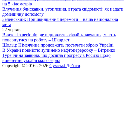
на 5 кілометрів
Влучання блискавки, утоплення, втрата свідомості: як надати
домедичну допомогу
Зеленський: Пришвидшення перемоги – наша національна
мета
22 червня
Вчителі з регіонів, де відновлять офлайн-навчання, мають
повернутися на роботу – Шкарлет
Шольц: Німеччина продовжить постачати зброю Україні
В Україні повністю зупинено нафтопереробку – Вітренко
Туреччина заявила, що досягла прогресу з Росією щодо
вивезення українського зерна
Copyright © 2016 - 2026
Сумські Дебати
.