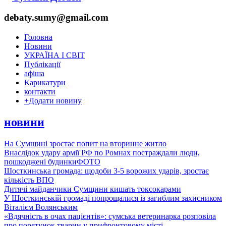
debaty.sumy@gmail.com
Головна
Новини
УКРАЇНА І СВІТ
Публікації
афіша
Карикатури
контакти
+
Додати новину
новини
На Сумщині зростає попит на вторинне житло
Внаслідок удару армії РФ по Ромнах постраждали люди,
пошкоджені будинки
ФОТО
Шосткинська громада: щодоби 3-5 ворожих ударів, зростає
кількість ВПО
Дитячі майданчики Сумщини кишать токсокарами
У Шосткинській громаді попрощалися із загиблим захисником
Віталієм Волянським
«Вдячність в очах пацієнтів»: сумська ветеринарка розповіла
про порятунок тварин у прифронтовому місті