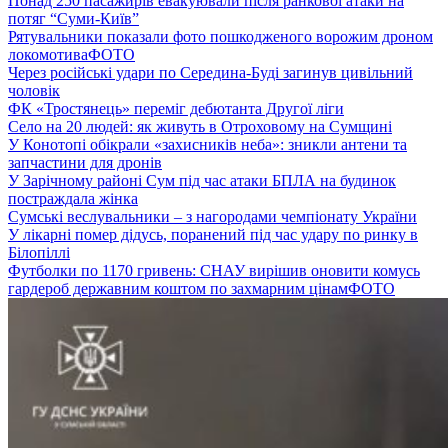
Понад 250 пасажирів евакуювали після ранкової атаки на
потяг “Суми-Київ”
Рятувальники показали фото пошкодженого ворожим дроном
локомотива
ФОТО
Через російські удари по Середина-Буді загинув цивільний
чоловік
ФК «Тростянець» переміг дебютанта Другої ліги
Село на 20 людей: як живуть в Отроховому на Сумщині
У Конотопі обікрали «захисників неба»: зникли антени та
запчастини для дронів
У Зарічному районі Сум під час атаки БПЛА на будинок
постраждала жінка
Сумські веслувальники – з нагородами чемпіонату України
У лікарні помер дідусь, поранений під час удару по ринку в
Білопіллі
Футболки по 1170 гривень: СНАУ вирішив оновити комусь
гардероб державним коштом по захмарним цінам
ФОТО