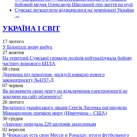
бойовий медик Олександр Школьний про життя на нулі
Сумські легкоатлети відзначилися на чемпіонаті України
→
УКРАЇНА І СВІТ
17 лютого
У Білопіллі знову вибух
27 жовтня
На території Сумської громади поліція нейтралізувала бойову
частину ворожого БПЛА
08 січня
Деревина під прицілом: дискусії навколо нового
законопроєкту №4197-Д
07 червня
Як визначити свою чергу на відключення електроенергії не
заходячи на сайт обленерго?
26 лютого
Видатного українського лікаря Сергія Лисенка нагородили
Міжнародною премією миру (Німеччина – США)
30 грудня
«Аврора» передала 220 шоломів захисникам
02 вересня
В Черкассах есть свои Месси и Роналду: итоги футбольного