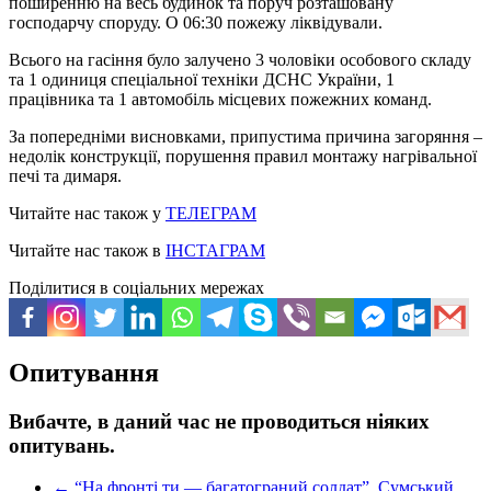
поширенню на весь будинок та поруч розташовану
господарчу споруду. О 06:30 пожежу ліквідували.
Всього на гасіння було залучено 3 чоловіки особового складу
та 1 одиниця спеціальної техніки ДСНС України, 1
працівника та 1 автомобіль місцевих пожежних команд.
За попередніми висновками, припустима причина загоряння –
недолік конструкції, порушення правил монтажу нагрівальної
печі та димаря.
Читайте нас також у
ТЕЛЕГРАМ
Читайте нас також в
ІНСТАГРАМ
Поділитися в соціальних мережах
Опитування
Вибачте, в даний час не проводиться ніяких
опитувань.
←
“На фронті ти — багатограний солдат”. Сумський