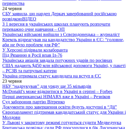
первенства
24 червня
СБУ заявила, що нардеп Деркач завербований російською
розвідкою
ВІДЕО
З 1 вересня в українських школах планують розпочати
переважно очне навчання – ОП
Українські військові вийшли з Сєвєродонецька – журналіст
Кремль відреагував на кандидатство України в ЄС: “головне,
аби не було проблем для РФ”
У Херсоні підірвали колаборанта
Під Рязанню в Росії впав Іл-76
Українська авіація завдала потужних ударів по росіянах
США надають $450 млн військової допомоги Україні, у пакеті
– РСЗВ та патрульні катери
Україна отримала статус кандидата на вступ в ЄС
23 червня
НБУ “надрукував” для уряду ще 35 мільярдів
McDonald’s може відкритися в Україні в серпні – Forbes
Перші американські HIMARS вже в Україні – Резніков
Суд заборонив партію Вітренко
Документи про завершення освіти будуть доступні в “Дії”
Європарламент підтримав кандидатський статус для України і
Молдови
У Львові у закритому режимі готуються судити Медведчука
Британська розвідка: сили РФ просунулися в бік Лисичанська