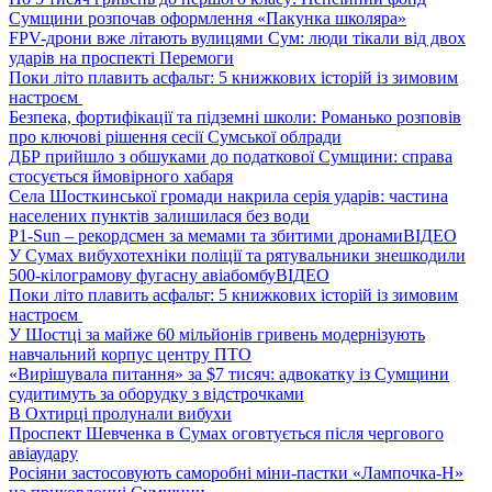
Сумщини розпочав оформлення «Пакунка школяра»
FPV-дрони вже літають вулицями Сум: люди тікали від двох
ударів на проспекті Перемоги
Поки літо плавить асфальт: 5 книжкових історій із зимовим
настроєм
Безпека, фортифікації та підземні школи: Романько розповів
про ключові рішення сесії Сумської облради
ДБР прийшло з обшуками до податкової Сумщини: справа
стосується ймовірного хабаря
Села Шосткинської громади накрила серія ударів: частина
населених пунктів залишилася без води
P1-Sun – рекордсмен за мемами та збитими дронами
ВІДЕО
У Сумах вибухотехніки поліції та рятувальники знешкодили
500-кілограмову фугасну авіабомбу
ВІДЕО
Поки літо плавить асфальт: 5 книжкових історій із зимовим
настроєм
У Шостці за майже 60 мільйонів гривень модернізують
навчальний корпус центру ПТО
«Вирішувала питання» за $7 тисяч: адвокатку із Сумщини
судитимуть за оборудку з відстрочками
В Охтирці пролунали вибухи
Проспект Шевченка в Сумах оговтується після чергового
авіаудару
Росіяни застосовують саморобні міни-пастки «Лампочка-Н»