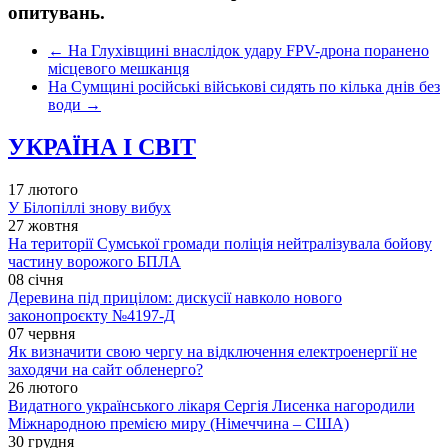
опитувань.
←
На Глухівщині внаслідок удару FPV-дрона поранено
місцевого мешканця
На Сумщині російські військові сидять по кілька днів без
води
→
УКРАЇНА І СВІТ
17 лютого
У Білопіллі знову вибух
27 жовтня
На території Сумської громади поліція нейтралізувала бойову
частину ворожого БПЛА
08 січня
Деревина під прицілом: дискусії навколо нового
законопроєкту №4197-Д
07 червня
Як визначити свою чергу на відключення електроенергії не
заходячи на сайт обленерго?
26 лютого
Видатного українського лікаря Сергія Лисенка нагородили
Міжнародною премією миру (Німеччина – США)
30 грудня