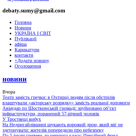
debaty.sumy@gmail.com
Головна
Новини
УКРАЇНА І СВІТ
Публікації
афіша
Карикатури
контакти
+
Додати новину
Оголошення
новини
Вчора
Театр замість гречки: в Охтирці людям після обстрілів
влаштували «акторську розрядку» замість реальної допомоги
Авіаудар по Шосткинській громаді: зруйновано об’єкт
інфраструктури, поранений 57-річний чоловік
У Тростянці вибух
На Недригайлівщині шукають ворожий дрон, який міг не
здетонувати: жителів попередили про небезпеку
По 5 тисяч гривень до першого класу: Пенсійний фонд