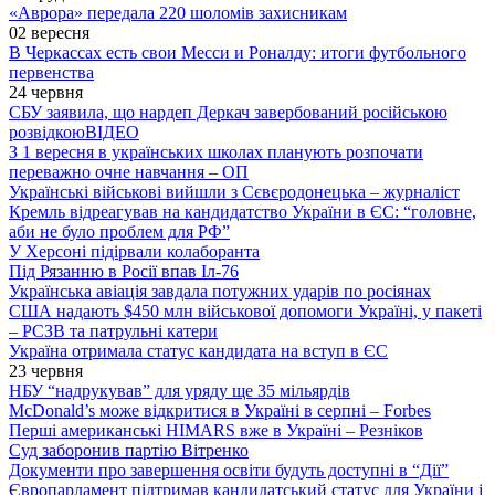
«Аврора» передала 220 шоломів захисникам
02 вересня
В Черкассах есть свои Месси и Роналду: итоги футбольного
первенства
24 червня
СБУ заявила, що нардеп Деркач завербований російською
розвідкою
ВІДЕО
З 1 вересня в українських школах планують розпочати
переважно очне навчання – ОП
Українські військові вийшли з Сєвєродонецька – журналіст
Кремль відреагував на кандидатство України в ЄС: “головне,
аби не було проблем для РФ”
У Херсоні підірвали колаборанта
Під Рязанню в Росії впав Іл-76
Українська авіація завдала потужних ударів по росіянах
США надають $450 млн військової допомоги Україні, у пакеті
– РСЗВ та патрульні катери
Україна отримала статус кандидата на вступ в ЄС
23 червня
НБУ “надрукував” для уряду ще 35 мільярдів
McDonald’s може відкритися в Україні в серпні – Forbes
Перші американські HIMARS вже в Україні – Резніков
Суд заборонив партію Вітренко
Документи про завершення освіти будуть доступні в “Дії”
Європарламент підтримав кандидатський статус для України і