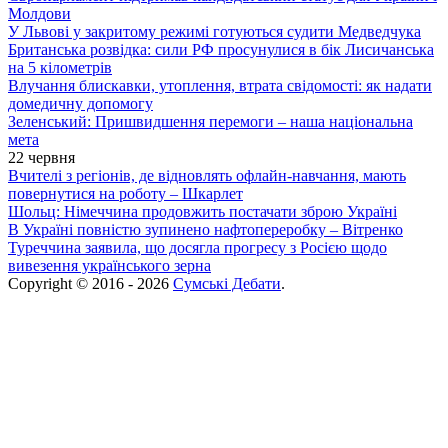
Молдови
У Львові у закритому режимі готуються судити Медведчука
Британська розвідка: сили РФ просунулися в бік Лисичанська
на 5 кілометрів
Влучання блискавки, утоплення, втрата свідомості: як надати
домедичну допомогу
Зеленський: Пришвидшення перемоги – наша національна
мета
22 червня
Вчителі з регіонів, де відновлять офлайн-навчання, мають
повернутися на роботу – Шкарлет
Шольц: Німеччина продовжить постачати зброю Україні
В Україні повністю зупинено нафтопереробку – Вітренко
Туреччина заявила, що досягла прогресу з Росією щодо
вивезення українського зерна
Copyright © 2016 - 2026
Сумські Дебати
.