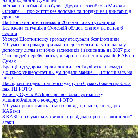
на прикордонні Сумщини
«Страшно неймовірно було». Дружина загиблого Миколи
Олефіра — про життя без чоловіка та поїздки на цвинтар під
дронами
На Шосткинщині спіймали 20-річного автоугонщика
Безпекова ситуація в Сумській області станом на ранок 6
серпня
Увечері Шосткинську громаду атакували безпілотники
У Сумській громаді приймають документи на матеріальну
допомогу дітям загиблих захисників і захисниць на 2027 рік
Троє людей перебувають у лікарні після нічних ударів КАБ по
Сумах
Вранці під ударом ворога опинилася Глухівська громада
До трьох університетів Сум подали майже 11,8 тисячі заяв на
вступ
Наслідки ще одного нічного удару по Сумах: бомба пробила
дах ТЦ
ФОТО
Вночі у Сумах КАБ розірвався біля гуртожитку
машинобудівного коледжу
ФОТО
У Сумах розгортають штаб із ліквідації наслідків ударів
КАБами
8 КАБів на Суми за 8 хвилин: що відомо про наслідки нічної
атаки