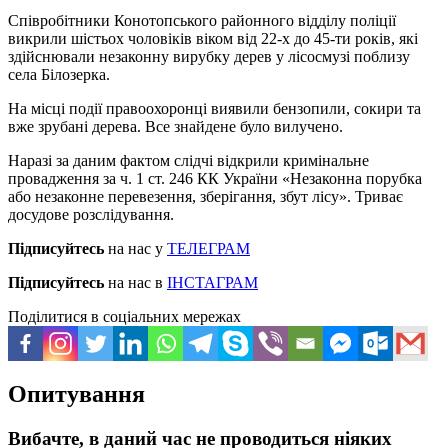
Співробітники Конотопського районного відділу поліції
викрили шістьох чоловіків віком від 22-х до 45-ти років, які
здійснювали незаконну вирубку дерев у лісосмузі поблизу
села Білозерка.
На місці події правоохоронці виявили бензопили, сокири та
вже зрубані дерева. Все знайдене було вилучено.
Наразі за даним фактом слідчі відкрили кримінальне
провадження за ч. 1 ст. 246 КК України «Незаконна порубка
або незаконне перевезення, зберігання, збут лісу». Триває
досудове розслідування.
Підписуйтесь
на нас у
ТЕЛЕГРАМ
Підписуйтесь
на нас в
ІНСТАГРАМ
Поділитися в соціальних мережах
Опитування
Вибачте, в даний час не проводиться ніяких