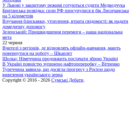
У Львові у закритому режимі готуються судити Медведчука
Британська розвідка: сили РФ просунулися в бік Лисичанська
на 5 кілометрів
Влучання блискавки, утоплення, втрата свідомості: як надати
домедичну допомогу
Зеленський: Пришвидшення перемоги – наша національна
мета
22 червня
Вчителі з регіонів, де відновлять офлайн-навчання, мають
повернутися на роботу – Шкарлет
Шольц: Німеччина продовжить постачати зброю Україні
В Україні повністю зупинено нафтопереробку – Вітренко
Туреччина заявила, що досягла прогресу з Росією щодо
вивезення українського зерна
Copyright © 2016 - 2026
Сумські Дебати
.