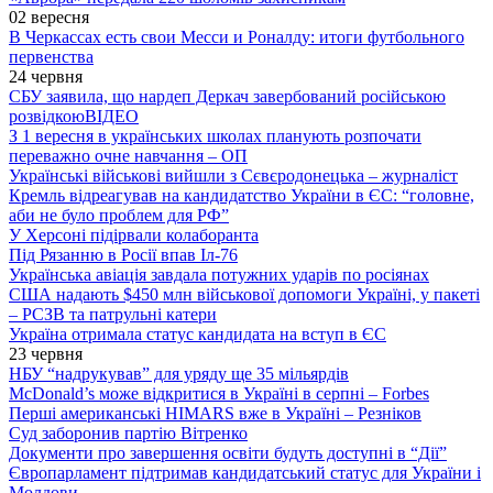
02 вересня
В Черкассах есть свои Месси и Роналду: итоги футбольного
первенства
24 червня
СБУ заявила, що нардеп Деркач завербований російською
розвідкою
ВІДЕО
З 1 вересня в українських школах планують розпочати
переважно очне навчання – ОП
Українські військові вийшли з Сєвєродонецька – журналіст
Кремль відреагував на кандидатство України в ЄС: “головне,
аби не було проблем для РФ”
У Херсоні підірвали колаборанта
Під Рязанню в Росії впав Іл-76
Українська авіація завдала потужних ударів по росіянах
США надають $450 млн військової допомоги Україні, у пакеті
– РСЗВ та патрульні катери
Україна отримала статус кандидата на вступ в ЄС
23 червня
НБУ “надрукував” для уряду ще 35 мільярдів
McDonald’s може відкритися в Україні в серпні – Forbes
Перші американські HIMARS вже в Україні – Резніков
Суд заборонив партію Вітренко
Документи про завершення освіти будуть доступні в “Дії”
Європарламент підтримав кандидатський статус для України і
Молдови