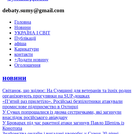
debaty.sumy@gmail.com
Головна
Новини
УКРАЇНА І СВІТ
Публікації
афіша
Карикатури
контакти
+
Додати новину
Оголошення
новини
Світанок, що зцілює: На Сумщині для ветеранів та їхніх родин
організовують прогулянки на SUP-дошках
«П’ятий раз прилетіло». Російські безпілотники атакували
промислове підприємство в Охтирці
У Сумах попрощалися із двома сестричками, які загинули
внаслідок російського авіаудару
У Броварах під час ракетної атаки загинув Павло Шепіль із
Конотопа
Знайомства онлайн і вигадані хвороби: у Сумах 20-річні