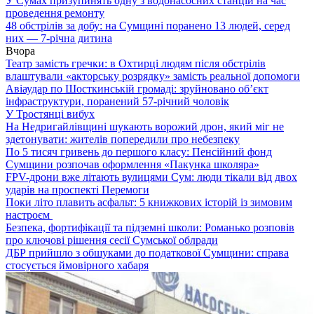
У Сумах призупинять одну з водонасосних станцій на час
проведення ремонту
48 обстрілів за добу: на Сумщині поранено 13 людей, серед
них — 7-річна дитина
Вчора
Театр замість гречки: в Охтирці людям після обстрілів
влаштували «акторську розрядку» замість реальної допомоги
Авіаудар по Шосткинській громаді: зруйновано об’єкт
інфраструктури, поранений 57-річний чоловік
У Тростянці вибух
На Недригайлівщині шукають ворожий дрон, який міг не
здетонувати: жителів попередили про небезпеку
По 5 тисяч гривень до першого класу: Пенсійний фонд
Сумщини розпочав оформлення «Пакунка школяра»
FPV-дрони вже літають вулицями Сум: люди тікали від двох
ударів на проспекті Перемоги
Поки літо плавить асфальт: 5 книжкових історій із зимовим
настроєм
Безпека, фортифікації та підземні школи: Романько розповів
про ключові рішення сесії Сумської облради
ДБР прийшло з обшуками до податкової Сумщини: справа
стосується ймовірного хабаря