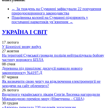
←
За тиждень на Сумщині зафіксували 22 порушення
природоохоронного законодавства
Працівника колонії на Сумщині підозрюють у
постачанні наркотиків ув’язненим
→
УКРАЇНА І СВІТ
17 лютого
У Білопіллі знову вибух
27 жовтня
На території Сумської громади поліція нейтралізувала бойову
частину ворожого БПЛА
08 січня
Деревина під прицілом: дискусії навколо нового
законопроєкту №4197-Д
07 червня
Як визначити свою чергу на відключення електроенергії не
заходячи на сайт обленерго?
26 лютого
Видатного українського лікаря Сергія Лисенка нагородили
Міжнародною премією миру (Німеччина – США)
30 грудня
«Аврора» передала 220 шоломів захисникам