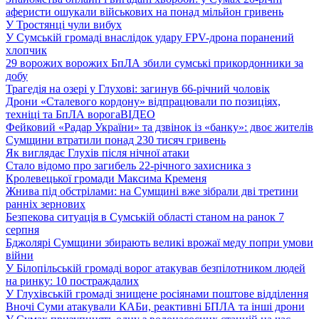
аферисти ошукали військових на понад мільйон гривень
У Тростянці чули вибух
У Сумській громаді внаслідок удару FPV-дрона поранений
хлопчик
29 ворожих ворожих БпЛА збили сумські прикордонники за
добу
Трагедія на озері у Глухові: загинув 66-річний чоловік
Дрони «Сталевого кордону» відпрацювали по позиціях,
техніці та БпЛА ворога
ВІДЕО
Фейковий «Радар України» та дзвінок із «банку»: двоє жителів
Сумщини втратили понад 230 тисяч гривень
Як виглядає Глухів після нічної атаки
Стало відомо про загибель 22-річного захисника з
Кролевецької громади Максима Кременя
Жнива під обстрілами: на Сумщині вже зібрали дві третини
ранніх зернових
Безпекова ситуація в Сумській області станом на ранок 7
серпня
Бджолярі Сумщини збирають великі врожаї меду попри умови
війни
У Білопільській громаді ворог атакував безпілотником людей
на ринку: 10 постраждалих
У Глухівській громаді знищене росіянами поштове відділення
Вночі Суми атакували КАБи, реактивні БПЛА та інші дрони