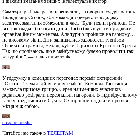
з шахами змагання з інших інтелектуальних ігор.
Сам турнір кілька разів переносили, – говорить суддя змагань
Володимир Єгоров, аби команди повернулись додому
засвітло, змагання обмежили в часі. “Були певні труднощі. Не
все так гладко, бо багато дітей. Треба більш уваги приділяти
організаційним моментам. Але турнір пройшов на гарному…
на високому рівні. Діти залишились задоволені турніром.
Отримали грамоти, медалі, кубки. Призи від Красного Хреста.
Так що сподіваюсь, що в майбутньому будемо проводити такі
ж турніри”, — зазначив чоловік.
У підсумку в командних перегонах переміг охтирський
“Стратег”. Суми зайняли друге місце. Команда Тростянця
замкнула призову трійцю. Серед найменших учасників
додатково розіграли персональні нагороди. В індивідуальному
заліку представники Сум та Охтирщини поділили призові
місця між собою.
suspilne.media
Читайте нас також в
ТЕЛЕГРАМ