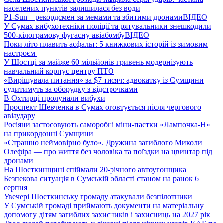
населених пунктів залишилася без води
P1-Sun – рекордсмен за мемами та збитими дронами
ВІДЕО
У Сумах вибухотехніки поліції та рятувальники знешкодили
500-кілограмову фугасну авіабомбу
ВІДЕО
Поки літо плавить асфальт: 5 книжкових історій із зимовим
настроєм
У Шостці за майже 60 мільйонів гривень модернізують
навчальний корпус центру ПТО
«Вирішувала питання» за $7 тисяч: адвокатку із Сумщини
судитимуть за оборудку з відстрочками
В Охтирці пролунали вибухи
Проспект Шевченка в Сумах оговтується після чергового
авіаудару
Росіяни застосовують саморобні міни-пастки «Лампочка-Н»
на прикордонні Сумщини
«Страшно неймовірно було». Дружина загиблого Миколи
Олефіра — про життя без чоловіка та поїздки на цвинтар під
дронами
На Шосткинщині спіймали 20-річного автоугонщика
Безпекова ситуація в Сумській області станом на ранок 6
серпня
Увечері Шосткинську громаду атакували безпілотники
У Сумській громаді приймають документи на матеріальну
допомогу дітям загиблих захисників і захисниць на 2027 рік