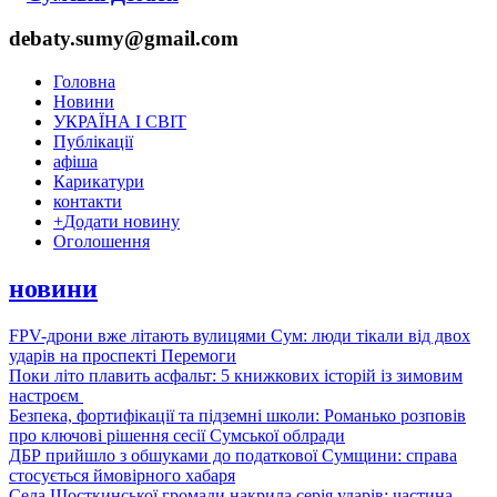
debaty.sumy@gmail.com
Головна
Новини
УКРАЇНА І СВІТ
Публікації
афіша
Карикатури
контакти
+
Додати новину
Оголошення
новини
FPV-дрони вже літають вулицями Сум: люди тікали від двох
ударів на проспекті Перемоги
Поки літо плавить асфальт: 5 книжкових історій із зимовим
настроєм
Безпека, фортифікації та підземні школи: Романько розповів
про ключові рішення сесії Сумської облради
ДБР прийшло з обшуками до податкової Сумщини: справа
стосується ймовірного хабаря
Села Шосткинської громади накрила серія ударів: частина