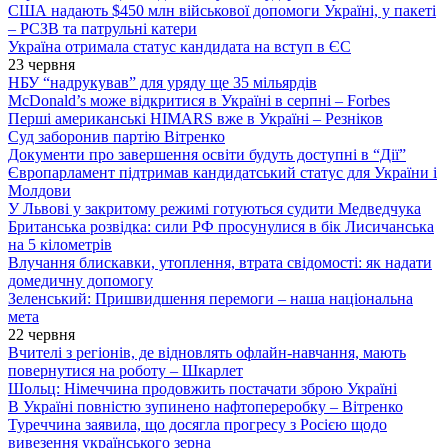
США надають $450 млн військової допомоги Україні, у пакеті
– РСЗВ та патрульні катери
Україна отримала статус кандидата на вступ в ЄС
23 червня
НБУ “надрукував” для уряду ще 35 мільярдів
McDonald’s може відкритися в Україні в серпні – Forbes
Перші американські HIMARS вже в Україні – Резніков
Суд заборонив партію Вітренко
Документи про завершення освіти будуть доступні в “Дії”
Європарламент підтримав кандидатський статус для України і
Молдови
У Львові у закритому режимі готуються судити Медведчука
Британська розвідка: сили РФ просунулися в бік Лисичанська
на 5 кілометрів
Влучання блискавки, утоплення, втрата свідомості: як надати
домедичну допомогу
Зеленський: Пришвидшення перемоги – наша національна
мета
22 червня
Вчителі з регіонів, де відновлять офлайн-навчання, мають
повернутися на роботу – Шкарлет
Шольц: Німеччина продовжить постачати зброю Україні
В Україні повністю зупинено нафтопереробку – Вітренко
Туреччина заявила, що досягла прогресу з Росією щодо
вивезення українського зерна