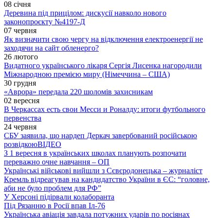
08 січня
Деревина під прицілом: дискусії навколо нового
законопроєкту №4197-Д
07 червня
Як визначити свою чергу на відключення електроенергії не
заходячи на сайт обленерго?
26 лютого
Видатного українського лікаря Сергія Лисенка нагородили
Міжнародною премією миру (Німеччина – США)
30 грудня
«Аврора» передала 220 шоломів захисникам
02 вересня
В Черкассах есть свои Месси и Роналду: итоги футбольного
первенства
24 червня
СБУ заявила, що нардеп Деркач завербований російською
розвідкою
ВІДЕО
З 1 вересня в українських школах планують розпочати
переважно очне навчання – ОП
Українські військові вийшли з Сєвєродонецька – журналіст
Кремль відреагував на кандидатство України в ЄС: “головне,
аби не було проблем для РФ”
У Херсоні підірвали колаборанта
Під Рязанню в Росії впав Іл-76
Українська авіація завдала потужних ударів по росіянах