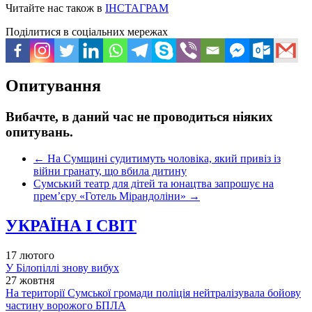
Читайте нас також в
ІНСТАГРАМ
Поділитися в соціальних мережах
Опитування
Вибачте, в даний час не проводиться ніяких
опитувань.
←
На Сумщині судитимуть чоловіка, який привіз із
війни гранату, що вбила дитину
Сумський театр для дітей та юнацтва запрошує на
прем’єру «Готель Мірандоліни»
→
УКРАЇНА І СВІТ
17 лютого
У Білопіллі знову вибух
27 жовтня
На території Сумської громади поліція нейтралізувала бойову
частину ворожого БПЛА