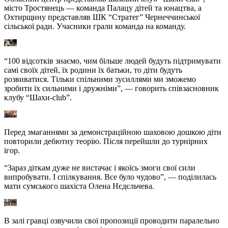
місто Тростянець — команда Палацу дітей та юнацтва, а
Охтирщину представляв ШК “Стратег” Чернеччинської
сільської ради. Учасники грали команда на команду.
“100 відсотків знаємо, чим більше людей будуть підтримувати
самі своїх дітей, їх родини їх батьки, то діти будуть
розвиватися. Тільки спільними зусиллями ми зможемо
зробити їх сильними і дружніми”, — говорить співзасновник
клубу “Шахи-club”.
Перед змаганнями за демонстраційною шаховою дошкою діти
повторили дебютну теорію. Після перейшли до турнірних
ігор.
“Зараз діткам дуже не вистачає і якоїсь змоги свої сили
випробувати. І спілкування. Все було чудово”, — поділилась
мати сумського шахіста Олена Нєдєльчева.
В залі гравці озвучили свої пропозиції проводити паралельно