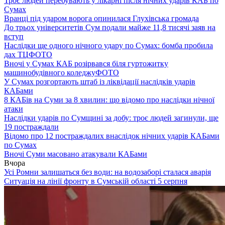
Троє людей перебувають у лікарні після нічних ударів КАБ по
Сумах
Вранці під ударом ворога опинилася Глухівська громада
До трьох університетів Сум подали майже 11,8 тисячі заяв на
вступ
Наслідки ще одного нічного удару по Сумах: бомба пробила
дах ТЦ
ФОТО
Вночі у Сумах КАБ розірвався біля гуртожитку
машинобудівного коледжу
ФОТО
У Сумах розгортають штаб із ліквідації наслідків ударів
КАБами
8 КАБів на Суми за 8 хвилин: що відомо про наслідки нічної
атаки
Наслідки ударів по Сумщині за добу: троє людей загинули, ще
19 постраждали
Відомо про 12 постраждалих внаслідок нічних ударів КАБами
по Сумах
Вночі Суми масовано атакували КАБами
Вчора
Усі Ромни залишаться без води: на водозаборі сталася аварія
Ситуація на лінії фронту в Сумській області 5 серпня