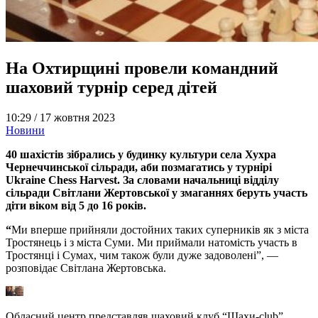
На Охтирщині провели командний
шаховий турнір серед дітей
10:29 /
17 жовтня 2023
Новини
40 шахістів зібрались у будинку культури села Хухра
Чернеччинської сільради, аби позмагатись у турнірі
Ukraine Chess Harvest. За словами начальниці відділу
сільради Світлани Жертовської у змаганнях беруть участь
діти віком від 5 до 16 років.
“
Ми вперше прийняли достойних таких суперників як з міста
Тростянець і з міста Суми. Ми приймали натомість участь в
Тростянці і Сумах, чим також були дуже задоволені”, —
розповідає Світлана Жертовська.
Обласний центр представляв шаховий клуб “Шахи-club”,