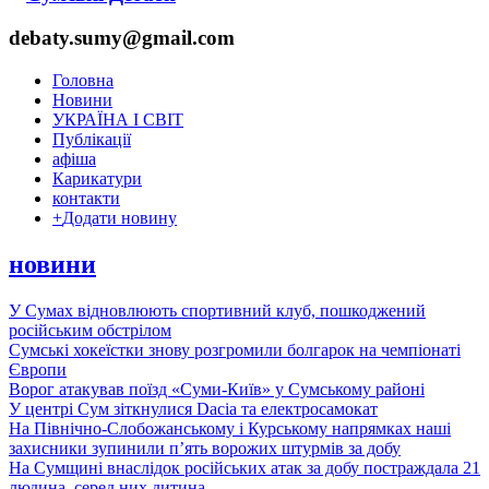
debaty.sumy@gmail.com
Головна
Новини
УКРАЇНА І СВІТ
Публікації
афіша
Карикатури
контакти
+
Додати новину
новини
У Сумах відновлюють спортивний клуб, пошкоджений
російським обстрілом
Сумські хокеїстки знову розгромили болгарок на чемпіонаті
Європи
Ворог атакував поїзд «Суми-Київ» у Сумському районі
У центрі Сум зіткнулися Dacia та електросамокат
На Північно-Слобожанському і Курському напрямках наші
захисники зупинили п’ять ворожих штурмів за добу
На Сумщині внаслідок російських атак за добу постраждала 21
людина, серед них дитина