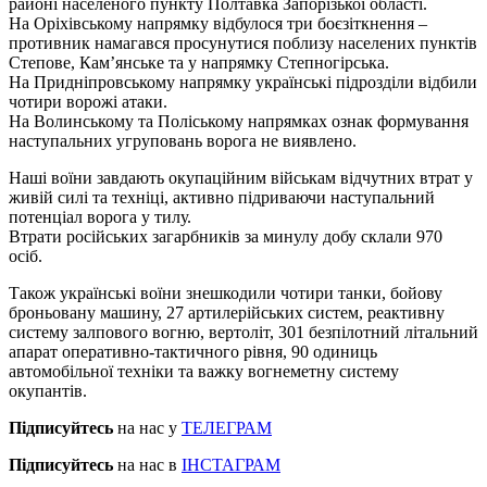
районі населеного пункту Полтавка Запорізької області.
На Оріхівському напрямку відбулося три боєзіткнення –
противник намагався просунутися поблизу населених пунктів
Степове, Кам’янське та у напрямку Степногірська.
На Придніпровському напрямку українські підрозділи відбили
чотири ворожі атаки.
На Волинському та Поліському напрямках ознак формування
наступальних угруповань ворога не виявлено.
Наші воїни завдають окупаційним військам відчутних втрат у
живій силі та техніці, активно підриваючи наступальний
потенціал ворога у тилу.
Втрати російських загарбників за минулу добу склали 970
осіб.
Також українські воїни знешкодили чотири танки, бойову
броньовану машину, 27 артилерійських систем, реактивну
систему залпового вогню, вертоліт, 301 безпілотний літальний
апарат оперативно-тактичного рівня, 90 одиниць
автомобільної техніки та важку вогнеметну систему
окупантів.
Підписуйтесь
на нас у
ТЕЛЕГРАМ
Підписуйтесь
на нас в
ІНСТАГРАМ