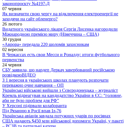
законопроєкту №4197-Д
07 червня
Як визначити свою чергу на відключення електроенергії не
заходячи на сайт обленерго?
26 лютого
Видатного українського лікаря Сергія Лисенка нагородили
Міжнародною премією миру (Німеччина – США)
30 грудня
«Аврора» передала 220 шоломів захисникам
02 вересня
В Черкассах есть свои Месси и Роналду: итоги футбольного
первенства
24 червня
СБУ заявила, що нардеп Деркач завербований російською
розвідкою
ВІДЕО
З 1 вересня в українських школах планують розпочати
переважно очне навчання – ОП
Українські військові вийшли з Сєвєродонецька – журналіст
Кремль відреагував на кандидатство України в ЄС: “головне,
аби не було проблем для РФ”
У Херсоні підірвали колаборанта
Під Рязанню в Росії впав Іл-76
Українська авіація завдала потужних ударів по росіянах
США надають $450 млн військової допомоги Україні, у пакеті
– РСЗВ та патрульні катери