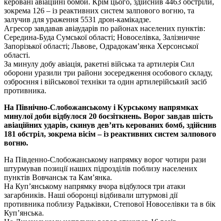
керовані авіаційні бомби. Крім цього, здійснив 4463 обстріли,
зокрема 126 – із реактивних систем залпового вогню, та
залучив для ураження 5531 дрон-камікадзе.
Агресор завдавав авіаударів по районах населених пунктів:
Середина-Буда Сумської області; Новоселівка, Залізничне
Запорізької області; Львове, Одрадокам’янка Херсонської
області.
За минулу добу авіація, ракетні війська та артилерія Сил
оборони уразили три райони зосередження особового складу,
озброєння і військової техніки та один артилерійський засіб
противника.
На Північно-Слобожанському і Курському напрямках
минулої доби відбулося 20 боєзіткнень. Ворог завдав шість
авіаційних ударів, скинув дев’ять керованих бомб, здійснив
181 обстріл, зокрема вісім – із реактивних систем залпового
вогню.
На Південно-Слобожанському напрямку ворог чотири рази
штурмував позиції наших підрозділів поблизу населених
пунктів Вовчанськ та Кам’янка.
На Куп’янському напрямку вчора відбулося три атаки
загарбників. Наші оборонці відбивали штурмові дії
противника поблизу Радьківки, Степової Новоселівки та в бік
Куп’янська.