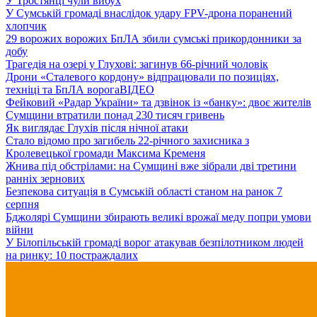
У Тростянці чули вибух
У Сумській громаді внаслідок удару FPV-дрона поранений
хлопчик
29 ворожих ворожих БпЛА збили сумські прикордонники за
добу
Трагедія на озері у Глухові: загинув 66-річний чоловік
Дрони «Сталевого кордону» відпрацювали по позиціях,
техніці та БпЛА ворога
ВІДЕО
Фейковий «Радар України» та дзвінок із «банку»: двоє жителів
Сумщини втратили понад 230 тисяч гривень
Як виглядає Глухів після нічної атаки
Стало відомо про загибель 22-річного захисника з
Кролевецької громади Максима Кременя
Жнива під обстрілами: на Сумщині вже зібрали дві третини
ранніх зернових
Безпекова ситуація в Сумській області станом на ранок 7
серпня
Бджолярі Сумщини збирають великі врожаї меду попри умови
війни
У Білопільській громаді ворог атакував безпілотником людей
на ринку: 10 постраждалих