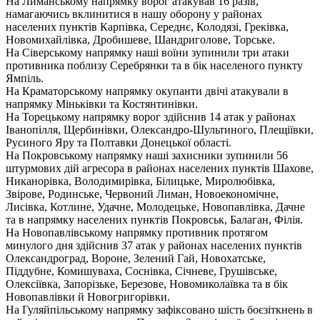
На Лиманському напрямку ворог атакував 16 разів,
намагаючись вклинитися в нашу оборону у районах
населених пунктів Карпівка, Середнє, Колодязі, Греківка,
Новомихайлівка, Дробишеве, Шандриголове, Торське.
На Сіверському напрямку наші воїни зупинили три атаки
противника поблизу Серебрянки та в бік населеного пункту
Ямпіль.
На Краматорському напрямку окупанти двічі атакували в
напрямку Міньківки та Костянтинівки.
На Торецькому напрямку ворог здійснив 14 атак у районах
Іванопілля, Щербинівки, Олександро-Шультиного, Плещіївки,
Русиного Яру та Полтавки Донецької області.
На Покровському напрямку наші захисники зупинили 56
штурмових дій агресора в районах населених пунктів Шахове,
Никанорівка, Володимирівка, Білицьке, Миролюбівка,
Звірове, Родинське, Червоний Лиман, Новоекономічне,
Лисівка, Котлине, Удачне, Молодецьке, Новопавлівка, Дачне
та в напрямку населених пунктів Покровськ, Балаган, Філія.
На Новопавлівському напрямку противник протягом
минулого дня здійснив 37 атак у районах населених пунктів
Олександроград, Вороне, Зелений Гай, Новохатське,
Піддубне, Комишуваха, Соснівка, Січневе, Грушівське,
Олексіївка, Запорізьке, Березове, Новомиколаївка та в бік
Новопавлівки й Новогригорівки.
На Гуляйпільському напрямку зафіксовано шість боєзіткнень в