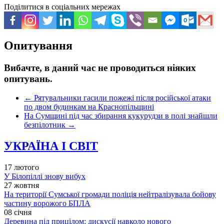
Поділитися в соціальних мережах
Опитування
Вибачте, в даний час не проводиться ніяких
опитувань.
←
Рятувальники гасили пожежі після російської атаки
по двом будинкам на Краснопільщині
На Сумщині під час збирання кукурудзи в полі знайшли
безпілотник
→
УКРАЇНА І СВІТ
17 лютого
У Білопіллі знову вибух
27 жовтня
На території Сумської громади поліція нейтралізувала бойову
частину ворожого БПЛА
08 січня
Деревина під прицілом: дискусії навколо нового