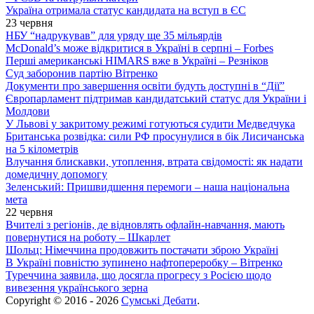
Україна отримала статус кандидата на вступ в ЄС
23 червня
НБУ “надрукував” для уряду ще 35 мільярдів
McDonald’s може відкритися в Україні в серпні – Forbes
Перші американські HIMARS вже в Україні – Резніков
Суд заборонив партію Вітренко
Документи про завершення освіти будуть доступні в “Дії”
Європарламент підтримав кандидатський статус для України і
Молдови
У Львові у закритому режимі готуються судити Медведчука
Британська розвідка: сили РФ просунулися в бік Лисичанська
на 5 кілометрів
Влучання блискавки, утоплення, втрата свідомості: як надати
домедичну допомогу
Зеленський: Пришвидшення перемоги – наша національна
мета
22 червня
Вчителі з регіонів, де відновлять офлайн-навчання, мають
повернутися на роботу – Шкарлет
Шольц: Німеччина продовжить постачати зброю Україні
В Україні повністю зупинено нафтопереробку – Вітренко
Туреччина заявила, що досягла прогресу з Росією щодо
вивезення українського зерна
Copyright © 2016 - 2026
Сумські Дебати
.