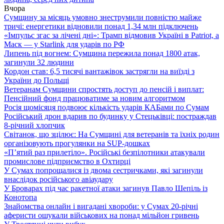
Вчора
Сумщину за місяць умовно знеструмили повністю майже
тричі: енергетики відновили понад 1,34 млн підключень
«Імпульс згас за лічені дні»: Трамп відмовив Україні в Patriot, а
Маск — у Starlink для ударів по РФ
Липень під вогнем: Сумщина пережила понад 1800 атак,
загинули 32 людини
Кордон став: 6,5 тисячі вантажівок застрягли на виїзді з
України до Польщі
Ветеранам Сумщини спростять доступ до пенсій і виплат:
Пенсійний фонд працюватиме за новим алгоритмом
Росія щомісяця подвоює кількість ударів КАБами по Сумам
Російський дрон вдарив по будинку у Стецьківці: постраждав
8-річний хлопчик
Світанок, що зцілює: На Сумщині для ветеранів та їхніх родин
організовують прогулянки на SUP-дошках
«П’ятий раз прилетіло». Російські безпілотники атакували
промислове підприємство в Охтирці
У Сумах попрощалися із двома сестричками, які загинули
внаслідок російського авіаудару
У Броварах під час ракетної атаки загинув Павло Шепіль із
Конотопа
Знайомства онлайн і вигадані хвороби: у Сумах 20-річні
аферисти ошукали військових на понад мільйон гривень