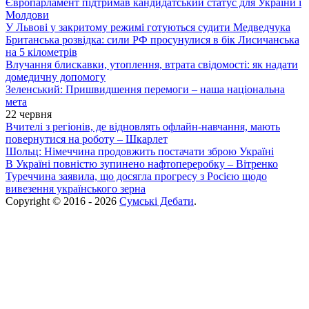
Європарламент підтримав кандидатський статус для України і
Молдови
У Львові у закритому режимі готуються судити Медведчука
Британська розвідка: сили РФ просунулися в бік Лисичанська
на 5 кілометрів
Влучання блискавки, утоплення, втрата свідомості: як надати
домедичну допомогу
Зеленський: Пришвидшення перемоги – наша національна
мета
22 червня
Вчителі з регіонів, де відновлять офлайн-навчання, мають
повернутися на роботу – Шкарлет
Шольц: Німеччина продовжить постачати зброю Україні
В Україні повністю зупинено нафтопереробку – Вітренко
Туреччина заявила, що досягла прогресу з Росією щодо
вивезення українського зерна
Copyright © 2016 - 2026
Сумські Дебати
.