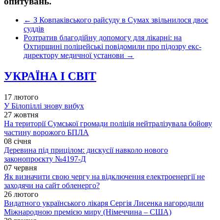
опитувань.
←
З Ковпаківського райсуду в Сумах звільнилося двоє
суддів
Розтратив благодійну допомогу для лікарні: на
Охтирщині поліцейські повідомили про підозру екс-
директору медичної установи
→
УКРАЇНА І СВІТ
17 лютого
У Білопіллі знову вибух
27 жовтня
На території Сумської громади поліція нейтралізувала бойову
частину ворожого БПЛА
08 січня
Деревина під прицілом: дискусії навколо нового
законопроєкту №4197-Д
07 червня
Як визначити свою чергу на відключення електроенергії не
заходячи на сайт обленерго?
26 лютого
Видатного українського лікаря Сергія Лисенка нагородили
Міжнародною премією миру (Німеччина – США)