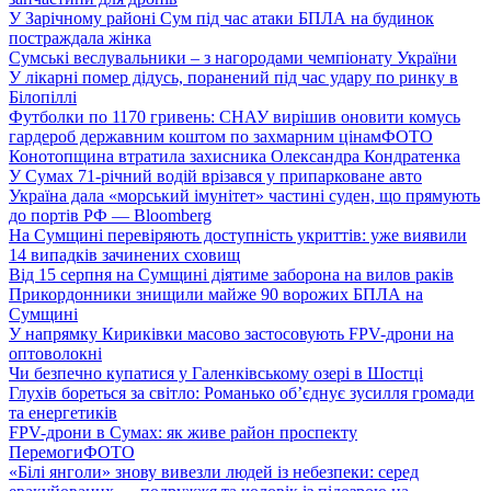
У Зарічному районі Сум під час атаки БПЛА на будинок
постраждала жінка
Сумські веслувальники – з нагородами чемпіонату України
У лікарні помер дідусь, поранений під час удару по ринку в
Білопіллі
Футболки по 1170 гривень: СНАУ вирішив оновити комусь
гардероб державним коштом по захмарним цінам
ФОТО
Конотопщина втратила захисника Олександра Кондратенка
У Сумах 71-річний водій врізався у припарковане авто
Україна дала «морський імунітет» частині суден, що прямують
до портів РФ — Bloomberg
На Сумщині перевіряють доступність укриттів: уже виявили
14 випадків зачинених сховищ
Від 15 серпня на Сумщині діятиме заборона на вилов раків
Прикордонники знищили майже 90 ворожих БПЛА на
Сумщині
У напрямку Кириківки масово застосовують FPV-дрони на
оптоволокні
Чи безпечно купатися у Галенківському озері в Шостці
Глухів бореться за світло: Романько об’єднує зусилля громади
та енергетиків
FPV-дрони в Сумах: як живе район проспекту
Перемоги
ФОТО
«Білі янголи» знову вивезли людей із небезпеки: серед