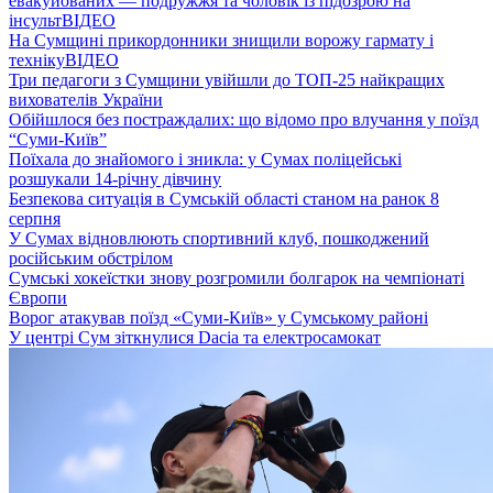
евакуйованих — подружжя та чоловік із підозрою на
інсульт
ВІДЕО
На Сумщині прикордонники знищили ворожу гармату і
техніку
ВІДЕО
Три педагоги з Сумщини увійшли до ТОП-25 найкращих
вихователів України
Обійшлося без постраждалих: що відомо про влучання у поїзд
“Суми-Київ”
Поїхала до знайомого і зникла: у Сумах поліцейські
розшукали 14-річну дівчину
Безпекова ситуація в Сумській області станом на ранок 8
серпня
У Сумах відновлюють спортивний клуб, пошкоджений
російським обстрілом
Сумські хокеїстки знову розгромили болгарок на чемпіонаті
Європи
Ворог атакував поїзд «Суми-Київ» у Сумському районі
У центрі Сум зіткнулися Dacia та електросамокат