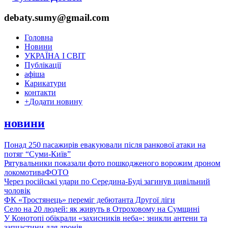
debaty.sumy@gmail.com
Головна
Новини
УКРАЇНА І СВІТ
Публікації
афіша
Карикатури
контакти
+
Додати новину
новини
Понад 250 пасажирів евакуювали після ранкової атаки на
потяг “Суми-Київ”
Рятувальники показали фото пошкодженого ворожим дроном
локомотива
ФОТО
Через російські удари по Середина-Буді загинув цивільний
чоловік
ФК «Тростянець» переміг дебютанта Другої ліги
Село на 20 людей: як живуть в Отроховому на Сумщині
У Конотопі обікрали «захисників неба»: зникли антени та
запчастини для дронів