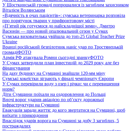
У Шосткинській громаді попрощалися із загиблим захисником
Віталієм Волянським
«Вдячність в очах пацієнтів»: сумська ветеринарка розповіла
про порятунок тварин у прифронтовому місті
«П’ятий рік готуємося до найскладнішої зими». Дмитро
Васюнін — про новий опалювальний сезон у Сумах
Сумська вихователька увійшла до топ-25 Global Teacher Prize
Ukraine
Вранці російський безпілотник наніс удар по Тростянецькій
громаді
ФОТО
Армія РФ атакувала Ромни сьогодні зранку
ФОТО
У Сумах затвердили план інвестицій до 2029 року, але без
фінансування
На даху будинку на Сумщині знайшли 120-мм міну
Сумські хокеїстки зіграють у фіналі чемпіонату Європи
У Сумах перевірили воду з озер і річки: чи є перевищення
норм?
Діти Сумщини поїхали на оздоровлення до Польщі
Вночі ворог ударив авіацією по обʼєкту дорожньої
інфраструктури на Сумщині
Евакуація заради життя: до кого звертатися на Сумщині, щоб
виїхати з прикордоння
Внаслідок ударів ворога на Сумщині за добу 3 загиблих, 5
постраждалих