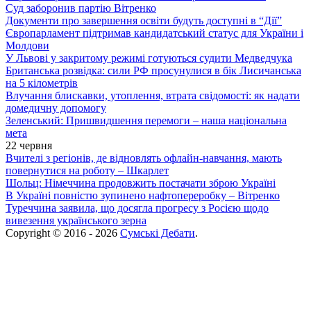
Суд заборонив партію Вітренко
Документи про завершення освіти будуть доступні в “Дії”
Європарламент підтримав кандидатський статус для України і
Молдови
У Львові у закритому режимі готуються судити Медведчука
Британська розвідка: сили РФ просунулися в бік Лисичанська
на 5 кілометрів
Влучання блискавки, утоплення, втрата свідомості: як надати
домедичну допомогу
Зеленський: Пришвидшення перемоги – наша національна
мета
22 червня
Вчителі з регіонів, де відновлять офлайн-навчання, мають
повернутися на роботу – Шкарлет
Шольц: Німеччина продовжить постачати зброю Україні
В Україні повністю зупинено нафтопереробку – Вітренко
Туреччина заявила, що досягла прогресу з Росією щодо
вивезення українського зерна
Copyright © 2016 - 2026
Сумські Дебати
.