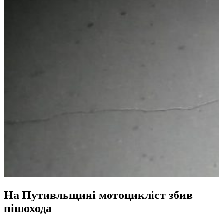
На Путивльщині мотоцикліст збив
пішохода