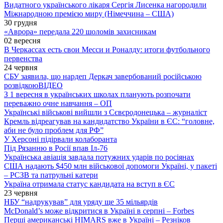
Видатного українського лікаря Сергія Лисенка нагородили
Міжнародною премією миру (Німеччина – США)
30 грудня
«Аврора» передала 220 шоломів захисникам
02 вересня
В Черкассах есть свои Месси и Роналду: итоги футбольного
первенства
24 червня
СБУ заявила, що нардеп Деркач завербований російською
розвідкою
ВІДЕО
З 1 вересня в українських школах планують розпочати
переважно очне навчання – ОП
Українські військові вийшли з Сєвєродонецька – журналіст
Кремль відреагував на кандидатство України в ЄС: “головне,
аби не було проблем для РФ”
У Херсоні підірвали колаборанта
Під Рязанню в Росії впав Іл-76
Українська авіація завдала потужних ударів по росіянах
США надають $450 млн військової допомоги Україні, у пакеті
– РСЗВ та патрульні катери
Україна отримала статус кандидата на вступ в ЄС
23 червня
НБУ “надрукував” для уряду ще 35 мільярдів
McDonald’s може відкритися в Україні в серпні – Forbes
Перші американські HIMARS вже в Україні – Резніков