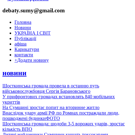
debaty.sumy@gmail.com
Головна
Новини
УКРАЇНА І СВІТ
Публікації
афіша
Карикатури
контакти
+
Додати новину
новини
Шосткинська громада провела в останню путь
військовослужбовця Сергія Барановського
У прифронтових громадах встановлять 840 мобільних
укриттів
На Сумщині зростає попит на вторинне житло
Внаслідок удару армії РФ по Ромнах постраждали люди,
пошкоджені будинки
ФОТО
Шосткинська громада: щодоби 3-5 ворожих ударів, зростає
кількість ВПО
Дитячі майданчики Сумщини кишать токсокарами