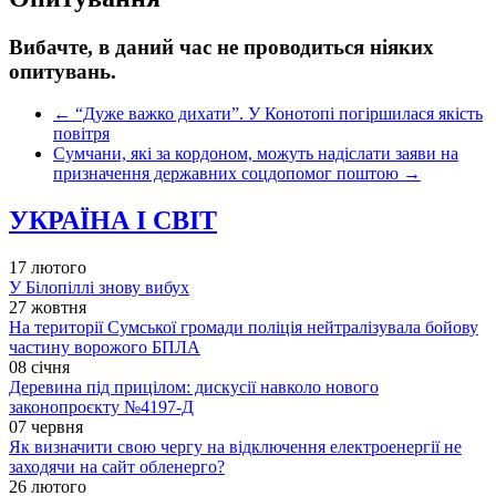
Вибачте, в даний час не проводиться ніяких
опитувань.
←
“Дуже важко дихати”. У Конотопі погіршилася якість
повітря
Сумчани, які за кордоном, можуть надіслати заяви на
призначення державних соцдопомог поштою
→
УКРАЇНА І СВІТ
17 лютого
У Білопіллі знову вибух
27 жовтня
На території Сумської громади поліція нейтралізувала бойову
частину ворожого БПЛА
08 січня
Деревина під прицілом: дискусії навколо нового
законопроєкту №4197-Д
07 червня
Як визначити свою чергу на відключення електроенергії не
заходячи на сайт обленерго?
26 лютого