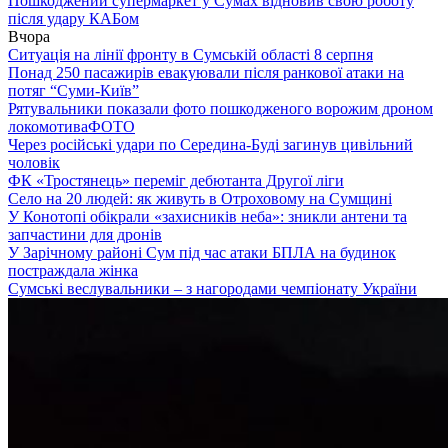
Пошкоджений супермаркет у Сумах відновив свою роботу
після удару КАБом
Вчора
Ситуація на лінії фронту в Сумській області 8 серпня
Понад 250 пасажирів евакуювали після ранкової атаки на
потяг “Суми-Київ”
Рятувальники показали фото пошкодженого ворожим дроном
локомотива
ФОТО
Через російські удари по Середина-Буді загинув цивільний
чоловік
ФК «Тростянець» переміг дебютанта Другої ліги
Село на 20 людей: як живуть в Отроховому на Сумщині
У Конотопі обікрали «захисників неба»: зникли антени та
запчастини для дронів
У Зарічному районі Сум під час атаки БПЛА на будинок
постраждала жінка
Сумські веслувальники – з нагородами чемпіонату України