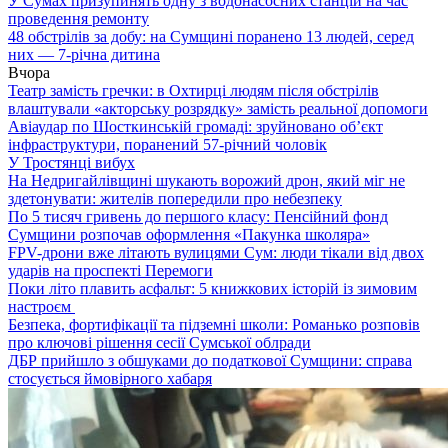
У Сумах призупинять одну з водонасосних станцій на час
проведення ремонту
48 обстрілів за добу: на Сумщині поранено 13 людей, серед
них — 7-річна дитина
Вчора
Театр замість гречки: в Охтирці людям після обстрілів
влаштували «акторську розрядку» замість реальної допомоги
Авіаудар по Шосткинській громаді: зруйновано об’єкт
інфраструктури, поранений 57-річний чоловік
У Тростянці вибух
На Недригайлівщині шукають ворожий дрон, який міг не
здетонувати: жителів попередили про небезпеку
По 5 тисяч гривень до першого класу: Пенсійний фонд
Сумщини розпочав оформлення «Пакунка школяра»
FPV-дрони вже літають вулицями Сум: люди тікали від двох
ударів на проспекті Перемоги
Поки літо плавить асфальт: 5 книжкових історій із зимовим
настроєм
Безпека, фортифікації та підземні школи: Романько розповів
про ключові рішення сесії Сумської облради
ДБР прийшло з обшуками до податкової Сумщини: справа
стосується ймовірного хабаря