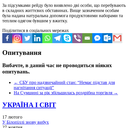
За підсумками рейду було виявлено дві особи, що перебувають
в складних життєвих обставинах. Вище зазначеним особам
була надана натуральна допомога продуктовими наборами та
теплим одягом бувшим у вжитку.
Поділитися в соціальних мережах
Опитування
Вибачте, в даний час не проводиться ніяких
опитувань.
←
СБУ про надзвичайний стан: “Немає підстав для
нагнітання ситуації”
На Сумщині за рік збільшилась роздрібна торгівля
→
УКРАЇНА І СВІТ
17 лютого
У Білопіллі знову вибух
27 жовтня