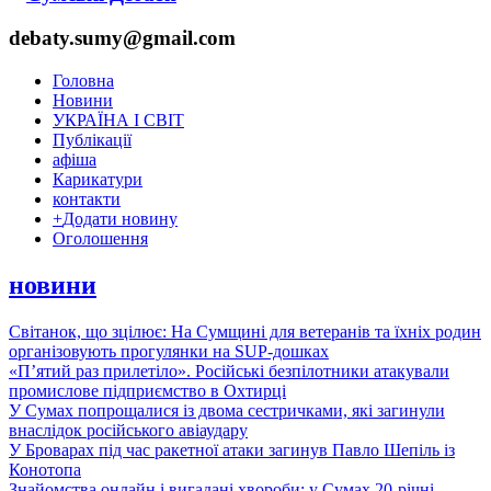
debaty.sumy@gmail.com
Головна
Новини
УКРАЇНА І СВІТ
Публікації
афіша
Карикатури
контакти
+
Додати новину
Оголошення
новини
Світанок, що зцілює: На Сумщині для ветеранів та їхніх родин
організовують прогулянки на SUP-дошках
«П’ятий раз прилетіло». Російські безпілотники атакували
промислове підприємство в Охтирці
У Сумах попрощалися із двома сестричками, які загинули
внаслідок російського авіаудару
У Броварах під час ракетної атаки загинув Павло Шепіль із
Конотопа
Знайомства онлайн і вигадані хвороби: у Сумах 20-річні