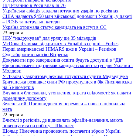
Під Рязанню в Росії впав Іл-76
Українська авіація завдала потужних ударів по росіянах
США надають $450 млн військової допомоги Україні, у пакеті
– РСЗВ та патрульні катери
Україна отримала статус кандидата на вступ в ЄС
23 червня
НБУ “надрукував” для уряду ще 35 мільярдів
McDonald’s може відкритися в Україні в серпні – Forbes
Перші американські HIMARS вже в Україні – Резніков
Суд заборонив партію Вітренко
Документи про завершення освіти будуть доступні в “Дії”
Європарламент підтримав кандидатський статус для України і
Молдови
У Львові у закритому режимі готуються судити Медведчука
Британська розвідка: сили РФ просунулися в бік Лисичанська
на 5 кілометрів
Влучання блискавки, утоплення, втрата свідомості: як надати
домедичну допомогу
Зеленський: Пришвидшення перемоги – наша національна
мета
22 червня
Вчителі з регіонів, де відновлять офлайн-навчання, мають
повернутися на роботу – Шкарлет
Шольц: Німеччина продовжить постачати зброю Україні