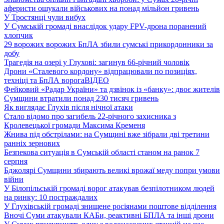
аферисти ошукали військових на понад мільйон гривень
У Тростянці чули вибух
У Сумській громаді внаслідок удару FPV-дрона поранений
хлопчик
29 ворожих ворожих БпЛА збили сумські прикордонники за
добу
Трагедія на озері у Глухові: загинув 66-річний чоловік
Дрони «Сталевого кордону» відпрацювали по позиціях,
техніці та БпЛА ворога
ВІДЕО
Фейковий «Радар України» та дзвінок із «банку»: двоє жителів
Сумщини втратили понад 230 тисяч гривень
Як виглядає Глухів після нічної атаки
Стало відомо про загибель 22-річного захисника з
Кролевецької громади Максима Кременя
Жнива під обстрілами: на Сумщині вже зібрали дві третини
ранніх зернових
Безпекова ситуація в Сумській області станом на ранок 7
серпня
Бджолярі Сумщини збирають великі врожаї меду попри умови
війни
У Білопільській громаді ворог атакував безпілотником людей
на ринку: 10 постраждалих
У Глухівській громаді знищене росіянами поштове відділення
Вночі Суми атакували КАБи, реактивні БПЛА та інші дрони