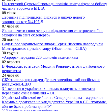
На території Сумської громади поліція нейтралізувала бойову
частину ворожого БПЛА
08 січня
Деревина під прицілом: дискусії навколо нового
законопроєкту №4197-Д
07 червня
Як визначити свою чергу на відключення електроенергії не
заходячи на сайт обленерго?
26 лютого
Видатного українського лікаря Сергія Лисенка нагородили
Міжнародною премією миру (Німеччина – США)
30 грудня
«Аврора» передала 220 шоломів захисникам
02 вересня
В Черкассах есть свои Месси и Роналду: итоги футбольного
первенства
24 червня
СБУ заявила, що нардеп Деркач завербований російською
розвідкою
ВІДЕО
З 1 вересня в українських школах планують розпочати
переважно очне навчання – ОП
Українські військові вийшли з Сєвєродонецька – журналіст
Кремль відреагував на кандидатство України в ЄС: “головне,
аби не було проблем для РФ”
У Херсоні підірвали колаборанта