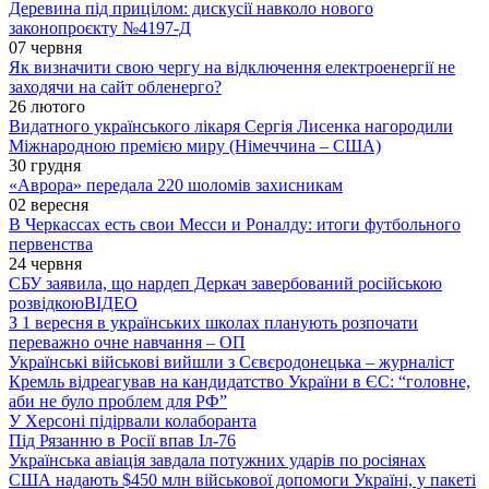
Деревина під прицілом: дискусії навколо нового
законопроєкту №4197-Д
07 червня
Як визначити свою чергу на відключення електроенергії не
заходячи на сайт обленерго?
26 лютого
Видатного українського лікаря Сергія Лисенка нагородили
Міжнародною премією миру (Німеччина – США)
30 грудня
«Аврора» передала 220 шоломів захисникам
02 вересня
В Черкассах есть свои Месси и Роналду: итоги футбольного
первенства
24 червня
СБУ заявила, що нардеп Деркач завербований російською
розвідкою
ВІДЕО
З 1 вересня в українських школах планують розпочати
переважно очне навчання – ОП
Українські військові вийшли з Сєвєродонецька – журналіст
Кремль відреагував на кандидатство України в ЄС: “головне,
аби не було проблем для РФ”
У Херсоні підірвали колаборанта
Під Рязанню в Росії впав Іл-76
Українська авіація завдала потужних ударів по росіянах
США надають $450 млн військової допомоги Україні, у пакеті