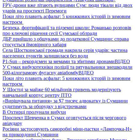
FPV-дрони вже літають вулицями Сум: люди тікали від двох
ударів на проспекті Перемоги
Поки літо плавить асфальт: 5 книжкових історій із зимовим
настроєм
Безпека, фортифікації та підземні школи: Романько розповів
про ключові рішення сесії Сумської облради
ДБР прийшло з обшуками до податкової Сумщини: справа
стосується ймовірного хабаря
Села Шосткинської громади накрила серія ударів: частина
населених пунктів залишилася без води
P1-Sun – рекордсмен за мемами та збитими дронами
ВІДЕО
У Сумах вибухотехніки поліції та рятувальники знешкодили
500-кілограмову фугасну авіабомбу
ВІДЕО
Поки літо плавить асфальт: 5 книжкових історій із зимовим
настроєм
У Шостці за майже 60 мільйонів гривень модернізують
навчальний корпус центру ПТО
«Вирішувала питання» за $7 тисяч: адвокатку із Сумщини
судитимуть за оборудку з відстрочками
В Охтирці пролунали вибухи
Проспект Шевченка в Сумах оговтується після чергового
авіаудару
Росіяни застосовують саморобні міни-пастки «Лампочка-Н»
на прикордонні Сумщини