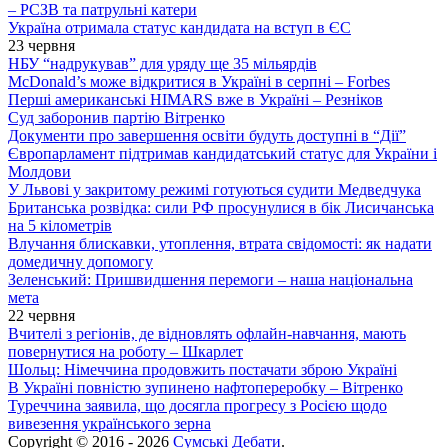
– РСЗВ та патрульні катери
Україна отримала статус кандидата на вступ в ЄС
23 червня
НБУ “надрукував” для уряду ще 35 мільярдів
McDonald’s може відкритися в Україні в серпні – Forbes
Перші американські HIMARS вже в Україні – Резніков
Суд заборонив партію Вітренко
Документи про завершення освіти будуть доступні в “Дії”
Європарламент підтримав кандидатський статус для України і
Молдови
У Львові у закритому режимі готуються судити Медведчука
Британська розвідка: сили РФ просунулися в бік Лисичанська
на 5 кілометрів
Влучання блискавки, утоплення, втрата свідомості: як надати
домедичну допомогу
Зеленський: Пришвидшення перемоги – наша національна
мета
22 червня
Вчителі з регіонів, де відновлять офлайн-навчання, мають
повернутися на роботу – Шкарлет
Шольц: Німеччина продовжить постачати зброю Україні
В Україні повністю зупинено нафтопереробку – Вітренко
Туреччина заявила, що досягла прогресу з Росією щодо
вивезення українського зерна
Copyright © 2016 - 2026
Сумські Дебати
.