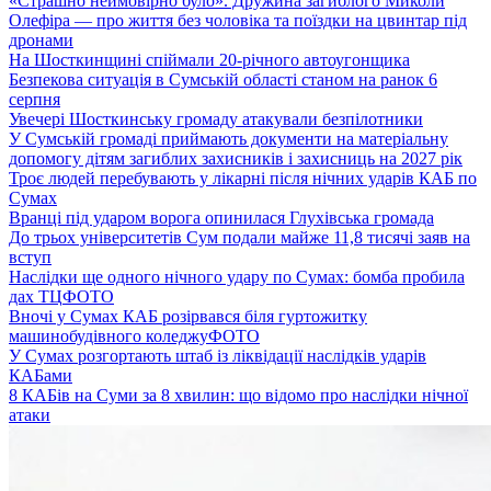
«Страшно неймовірно було». Дружина загиблого Миколи
Олефіра — про життя без чоловіка та поїздки на цвинтар під
дронами
На Шосткинщині спіймали 20-річного автоугонщика
Безпекова ситуація в Сумській області станом на ранок 6
серпня
Увечері Шосткинську громаду атакували безпілотники
У Сумській громаді приймають документи на матеріальну
допомогу дітям загиблих захисників і захисниць на 2027 рік
Троє людей перебувають у лікарні після нічних ударів КАБ по
Сумах
Вранці під ударом ворога опинилася Глухівська громада
До трьох університетів Сум подали майже 11,8 тисячі заяв на
вступ
Наслідки ще одного нічного удару по Сумах: бомба пробила
дах ТЦ
ФОТО
Вночі у Сумах КАБ розірвався біля гуртожитку
машинобудівного коледжу
ФОТО
У Сумах розгортають штаб із ліквідації наслідків ударів
КАБами
8 КАБів на Суми за 8 хвилин: що відомо про наслідки нічної
атаки