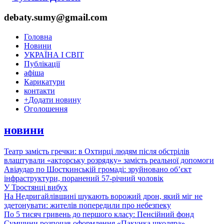
debaty.sumy@gmail.com
Головна
Новини
УКРАЇНА І СВІТ
Публікації
афіша
Карикатури
контакти
+
Додати новину
Оголошення
новини
Театр замість гречки: в Охтирці людям після обстрілів
влаштували «акторську розрядку» замість реальної допомоги
Авіаудар по Шосткинській громаді: зруйновано об’єкт
інфраструктури, поранений 57-річний чоловік
У Тростянці вибух
На Недригайлівщині шукають ворожий дрон, який міг не
здетонувати: жителів попередили про небезпеку
По 5 тисяч гривень до першого класу: Пенсійний фонд
Сумщини розпочав оформлення «Пакунка школяра»