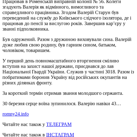
Працював в Роменській виправній колонії № 56. Колеги
згадують Валерія як відмінного, вимогливого та
справедливого працівника. Згодом Валерій Старун був
переведений на службу до Київського слідчого ізолятора, де і
працював до пенсії за вислугою років. Завершив кар’єру у
званні підполковника.
Був одружений. Разом з дружиною виховували сина. Валерій
дуже любив свою родину, був гарним сином, батьком,
чоловіком, товаришем.
У перший день повномасштабного вторгнення сміливо
вступив на захист нашої держави, приєднався до лав
Національної Гвардії України. Служив у частині 3018. Разом із
побратимами боронив Україну від російських окупантів на
різних ділянках фронту.
За короткий термін отримав звання молодшого сержанта.
30 березня серце воїна зупинилося. Валерію навіки 43…
romny24.info
Читайте нас також у
ТЕЛЕГРАМ
Читайте нас також в
ІНСТАГРАМ