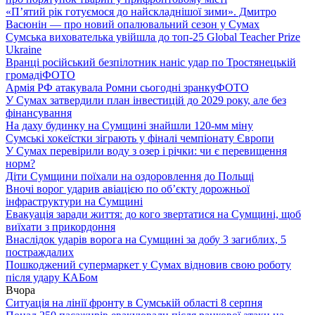
«П’ятий рік готуємося до найскладнішої зими». Дмитро
Васюнін — про новий опалювальний сезон у Сумах
Сумська вихователька увійшла до топ-25 Global Teacher Prize
Ukraine
Вранці російський безпілотник наніс удар по Тростянецькій
громаді
ФОТО
Армія РФ атакувала Ромни сьогодні зранку
ФОТО
У Сумах затвердили план інвестицій до 2029 року, але без
фінансування
На даху будинку на Сумщині знайшли 120-мм міну
Сумські хокеїстки зіграють у фіналі чемпіонату Європи
У Сумах перевірили воду з озер і річки: чи є перевищення
норм?
Діти Сумщини поїхали на оздоровлення до Польщі
Вночі ворог ударив авіацією по обʼєкту дорожньої
інфраструктури на Сумщині
Евакуація заради життя: до кого звертатися на Сумщині, щоб
виїхати з прикордоння
Внаслідок ударів ворога на Сумщині за добу 3 загиблих, 5
постраждалих
Пошкоджений супермаркет у Сумах відновив свою роботу
після удару КАБом
Вчора
Ситуація на лінії фронту в Сумській області 8 серпня