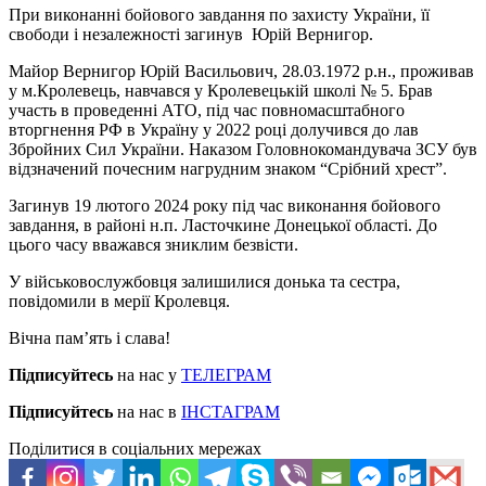
При виконанні бойового завдання по захисту України, її
свободи і незалежності загинув Юрій Вернигор.
Майор Вернигор Юрій Васильович, 28.03.1972 р.н., проживав
у м.Кролевець, навчався у Кролевецькій школі № 5. Брав
участь в проведенні АТО, під час повномасштабного
вторгнення РФ в Україну у 2022 році долучився до лав
Збройних Сил України. Наказом Головнокомандувача ЗСУ був
відзначений почесним нагрудним знаком “Срібний хрест”.
Загинув 19 лютого 2024 року під час виконання бойового
завдання, в районі н.п. Ласточкине Донецької області. До
цього часу вважався зниклим безвісти.
У військовослужбовця залишилися донька та сестра,
повідомили в мерії Кролевця.
Вічна пам’ять і слава!
Підписуйтесь
на нас у
ТЕЛЕГРАМ
Підписуйтесь
на нас в
ІНСТАГРАМ
Поділитися в соціальних мережах