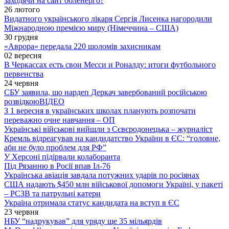
заходячи на сайт обленерго?
26 лютого
Видатного українського лікаря Сергія Лисенка нагородили
Міжнародною премією миру (Німеччина – США)
30 грудня
«Аврора» передала 220 шоломів захисникам
02 вересня
В Черкассах есть свои Месси и Роналду: итоги футбольного
первенства
24 червня
СБУ заявила, що нардеп Деркач завербований російською
розвідкою
ВІДЕО
З 1 вересня в українських школах планують розпочати
переважно очне навчання – ОП
Українські військові вийшли з Сєвєродонецька – журналіст
Кремль відреагував на кандидатство України в ЄС: “головне,
аби не було проблем для РФ”
У Херсоні підірвали колаборанта
Під Рязанню в Росії впав Іл-76
Українська авіація завдала потужних ударів по росіянах
США надають $450 млн військової допомоги Україні, у пакеті
– РСЗВ та патрульні катери
Україна отримала статус кандидата на вступ в ЄС
23 червня
НБУ “надрукував” для уряду ще 35 мільярдів