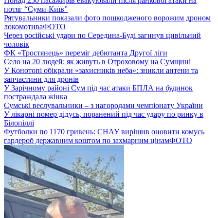
Понад 250 пасажирів евакуювали після ранкової атаки на
потяг “Суми-Київ”
Рятувальники показали фото пошкодженого ворожим дроном
локомотива
ФОТО
Через російські удари по Середина-Буді загинув цивільний
чоловік
ФК «Тростянець» переміг дебютанта Другої ліги
Село на 20 людей: як живуть в Отроховому на Сумщині
У Конотопі обікрали «захисників неба»: зникли антени та
запчастини для дронів
У Зарічному районі Сум під час атаки БПЛА на будинок
постраждала жінка
Сумські веслувальники – з нагородами чемпіонату України
У лікарні помер дідусь, поранений під час удару по ринку в
Білопіллі
Футболки по 1170 гривень: СНАУ вирішив оновити комусь
гардероб державним коштом по захмарним цінам
ФОТО