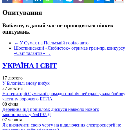
Опитування
Вибачте, в даний час не проводиться ніяких
опитувань.
←
У Сумах на Псільській горіло авто
Шосткинський «Любисток» отримав гран-прі конкурсу
«Світ талантів»
→
УКРАЇНА І СВІТ
17 лютого
У Білопіллі знову вибух
27 жовтня
На території Сумської громади поліція нейтралізувала бойову
частину ворожого БПЛА
08 січня
Деревина під прицілом: дискусії навколо нового
законопроєкту №4197-Д
07 червня
Як визначити свою чергу на відключення електроенергії не