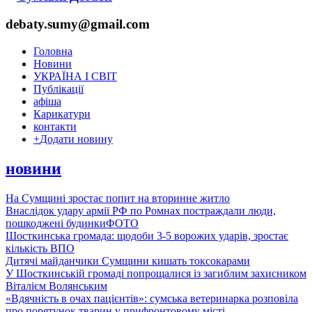
debaty.sumy@gmail.com
Головна
Новини
УКРАЇНА І СВІТ
Публікації
афіша
Карикатури
контакти
+
Додати новину
новини
На Сумщині зростає попит на вторинне житло
Внаслідок удару армії РФ по Ромнах постраждали люди,
пошкоджені будинки
ФОТО
Шосткинська громада: щодоби 3-5 ворожих ударів, зростає
кількість ВПО
Дитячі майданчики Сумщини кишать токсокарами
У Шосткинській громаді попрощалися із загиблим захисником
Віталієм Волянським
«Вдячність в очах пацієнтів»: сумська ветеринарка розповіла
про порятунок тварин у прифронтовому місті