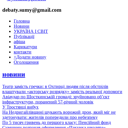
debaty.sumy@gmail.com
Головна
Новини
УКРАЇНА І СВІТ
Публікації
афіша
Карикатури
контакти
+
Додати новину
Оголошення
новини
Театр замість гречки: в Охтирці людям після обстрілів
влаштували «акторську розрядку» замість реальної допомоги
Авіаудар по Шосткинській громаді: зруйновано об’єкт
інфраструктури, поранений 57-річний чоловік
У Тростянці вибух
На Недригайлівщині шукають ворожий дрон, який міг не
здетонувати: жителів попередили про небезпеку
По 5 тисяч гривень до першого класу: Пенсійний фонд
Сумщини розпочав оформлення «Пакунка школяра»