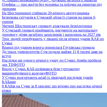
«Страшно неймовірно було». Дружина загиблого Миколи
Олефіра — про життя без чоловіка та поїздки на цвинтар під
дронами
На Шосткинщині спіймали 20-річного автоугонщика
Безпекова ситуація в Сумській області станом на ранок 6
серпня
Увечері Шосткинську громаду атакували безпілотники
У Сумській громаді приймають документи на матеріальну
допомогу дітям загиблих захисників і захисниць на 2027 рік
Троє людей перебувають у лікарні після нічних ударів КАБ по
Сумах
Вранці під ударом ворога опинилася Глухівська громада
До трьох університетів Сум подали майже 11,8 тисячі заяв на
вступ
Наслідки ще одного нічного удару по Сумах: бомба пробила
дах ТЦ
ФОТО
Вночі у Сумах КАБ розірвався біля гуртожитку
машинобудівного коледжу
ФОТО
У Сумах розгортають штаб із ліквідації наслідків ударів
КАБами
8 КАБів на Суми за 8 хвилин: що відомо про наслідки нічної
атаки