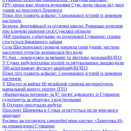
FPV-дрони вже літають вулицями Сум: люди тікали від двох
ударів на проспекті Перемоги
Поки літо плавить асфальт: 5 книжкових історій із зимовим
настроєм
Безпека, фортифікації та підземні школи: Романько розповів
про ключові рішення сесії Сумської облради
ДБР прийшло з обшуками до податкової Сумщини: справа
стосується ймовірного хабаря
Села Шосткинської громади накрила серія ударів: частина
населених пунктів залишилася без води
P1-Sun – рекордсмен за мемами та збитими дронами
ВІДЕО
У Сумах вибухотехніки поліції та рятувальники знешкодили
500-кілограмову фугасну авіабомбу
ВІДЕО
Поки літо плавить асфальт: 5 книжкових історій із зимовим
настроєм
У Шостці за майже 60 мільйонів гривень модернізують
навчальний корпус центру ПТО
«Вирішувала питання» за $7 тисяч: адвокатку із Сумщини
судитимуть за оборудку з відстрочками
В Охтирці пролунали вибухи
Проспект Шевченка в Сумах оговтується після чергового
авіаудару
Росіяни застосовують саморобні міни-пастки «Лампочка-Н»
на прикордонні Сумщини