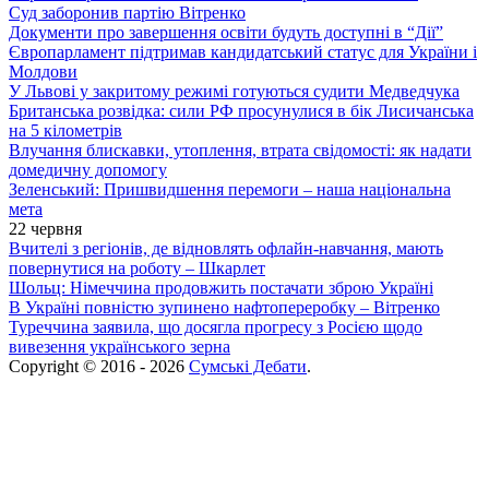
Суд заборонив партію Вітренко
Документи про завершення освіти будуть доступні в “Дії”
Європарламент підтримав кандидатський статус для України і
Молдови
У Львові у закритому режимі готуються судити Медведчука
Британська розвідка: сили РФ просунулися в бік Лисичанська
на 5 кілометрів
Влучання блискавки, утоплення, втрата свідомості: як надати
домедичну допомогу
Зеленський: Пришвидшення перемоги – наша національна
мета
22 червня
Вчителі з регіонів, де відновлять офлайн-навчання, мають
повернутися на роботу – Шкарлет
Шольц: Німеччина продовжить постачати зброю Україні
В Україні повністю зупинено нафтопереробку – Вітренко
Туреччина заявила, що досягла прогресу з Росією щодо
вивезення українського зерна
Copyright © 2016 - 2026
Сумські Дебати
.