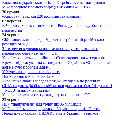
Видатного українського лікаря Сергія Лисенка нагородили
Міжнародною премією миру (Німеччина – США)
30 грудня
«Аврора» передала 220 шоломів захисникам
02 вересня
В Черкассах есть свои Месси и Роналду: итоги футбольного
первенства
24 червня
СБУ заявила, що нардеп Деркач завербований російською
розвідкою
ВІДЕО
З 1 вересня в українських школах планують розпочати
переважно очне навчання – ОП
Українські військові вийшли з Сєвєродонецька – журналіст
Кремль відреагував на кандидатство України в ЄС: “головне,
аби не було проблем для РФ”
У Херсоні підірвали колаборанта
Під Рязанню в Росії впав Іл-76
Українська авіація завдала потужних ударів по росіянах
США надають $450 млн військової допомоги Україні, у пакеті
– РСЗВ та патрульні катери
Україна отримала статус кандидата на вступ в ЄС
23 червня
НБУ “надрукував” для уряду ще 35 мільярдів
McDonald’s може відкритися в Україні в серпні – Forbes
Перші американські HIMARS вже в Україні – Резніков