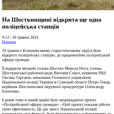
На Шосткинщині відкрита ще одна
поліцейська станція
9:12 /
30 травня 2024
Новини
29 травня у Клишківському старостинському окрузі було
відкрито поліцейську станцію, де працюватиме поліцейський
офіцер громади.
Її відкрили міський голова Шостки Микола Нога, голова
Шосткинської районної ради Вікторія Сокол, керівник РВА
Оксана Тарсаюк, начальник Головного управління
Національної поліції України в Сумській області Петро Токар,
керівник Шосткинської окружної прокуратури Олександр
Ігнатенко.
6 років тому в нашій країні було запроваджено проєкт
«Поліцейський офіцер громади». «Цей проєкт показав дійсно
свою ефективність. Це дає змогу Національній поліції
виконувати свої функції, бути безпосередньо наближеними до