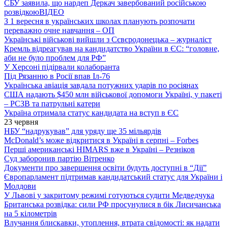
СБУ заявила, що нардеп Деркач завербований російською
розвідкою
ВІДЕО
З 1 вересня в українських школах планують розпочати
переважно очне навчання – ОП
Українські військові вийшли з Сєвєродонецька – журналіст
Кремль відреагував на кандидатство України в ЄС: “головне,
аби не було проблем для РФ”
У Херсоні підірвали колаборанта
Під Рязанню в Росії впав Іл-76
Українська авіація завдала потужних ударів по росіянах
США надають $450 млн військової допомоги Україні, у пакеті
– РСЗВ та патрульні катери
Україна отримала статус кандидата на вступ в ЄС
23 червня
НБУ “надрукував” для уряду ще 35 мільярдів
McDonald’s може відкритися в Україні в серпні – Forbes
Перші американські HIMARS вже в Україні – Резніков
Суд заборонив партію Вітренко
Документи про завершення освіти будуть доступні в “Дії”
Європарламент підтримав кандидатський статус для України і
Молдови
У Львові у закритому режимі готуються судити Медведчука
Британська розвідка: сили РФ просунулися в бік Лисичанська
на 5 кілометрів
Влучання блискавки, утоплення, втрата свідомості: як надати