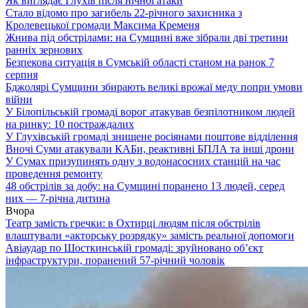
Як виглядає Глухів після нічної атаки
Стало відомо про загибель 22-річного захисника з
Кролевецької громади Максима Кременя
Жнива під обстрілами: на Сумщині вже зібрали дві третини
ранніх зернових
Безпекова ситуація в Сумській області станом на ранок 7
серпня
Бджолярі Сумщини збирають великі врожаї меду попри умови
війни
У Білопільській громаді ворог атакував безпілотником людей
на ринку: 10 постраждалих
У Глухівській громаді знищене росіянами поштове відділення
Вночі Суми атакували КАБи, реактивні БПЛА та інші дрони
У Сумах призупинять одну з водонасосних станцій на час
проведення ремонту
48 обстрілів за добу: на Сумщині поранено 13 людей, серед
них — 7-річна дитина
Вчора
Театр замість гречки: в Охтирці людям після обстрілів
влаштували «акторську розрядку» замість реальної допомоги
Авіаудар по Шосткинській громаді: зруйновано об’єкт
інфраструктури, поранений 57-річний чоловік