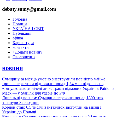
debaty.sumy@gmail.com
Головна
Новини
УКРАЇНА І СВІТ
Публікації
афіша
Карикатури
контакти
+
Додати новину
Оголошення
новини
Сумщину за місяць умовно знеструмили повністю майже
тричі: енергетики відновили понад 1,34 млн підключень
«Імпульс згас за лічені дні»: Трамп відмовив Україні в Patriot, а
Маск — у Starlink для ударів по РФ
Липень під вогнем: Сумщина пережила понад 1800 атак,
загинули 32 людини
Кордон став: 6,5 тисячі вантажівок застрягли на виїзді з
України до Польщі
Ветеранам Сумщини спростять доступ до пенсій і виплат: