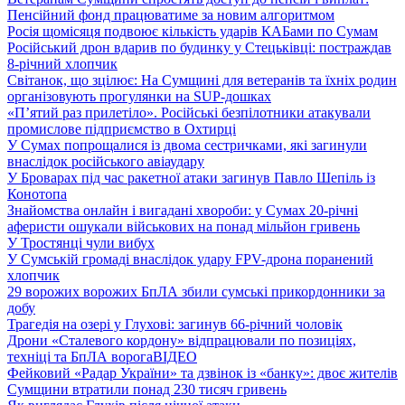
Пенсійний фонд працюватиме за новим алгоритмом
Росія щомісяця подвоює кількість ударів КАБами по Сумам
Російський дрон вдарив по будинку у Стецьківці: постраждав
8-річний хлопчик
Світанок, що зцілює: На Сумщині для ветеранів та їхніх родин
організовують прогулянки на SUP-дошках
«П’ятий раз прилетіло». Російські безпілотники атакували
промислове підприємство в Охтирці
У Сумах попрощалися із двома сестричками, які загинули
внаслідок російського авіаудару
У Броварах під час ракетної атаки загинув Павло Шепіль із
Конотопа
Знайомства онлайн і вигадані хвороби: у Сумах 20-річні
аферисти ошукали військових на понад мільйон гривень
У Тростянці чули вибух
У Сумській громаді внаслідок удару FPV-дрона поранений
хлопчик
29 ворожих ворожих БпЛА збили сумські прикордонники за
добу
Трагедія на озері у Глухові: загинув 66-річний чоловік
Дрони «Сталевого кордону» відпрацювали по позиціях,
техніці та БпЛА ворога
ВІДЕО
Фейковий «Радар України» та дзвінок із «банку»: двоє жителів
Сумщини втратили понад 230 тисяч гривень