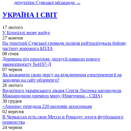
депутатки Сумської міськради
→
УКРАЇНА І СВІТ
17 лютого
У Білопіллі знову вибух
27 жовтня
На території Сумської громади поліція нейтралізувала бойову
частину ворожого БПЛА
08 січня
Деревина під прицілом: дискусії навколо нового
законопроєкту №4197-Д
07 червня
Як визначити свою чергу на відключення електроенергії не
заходячи на сайт обленерго?
26 лютого
Видатного українського лікаря Сергія Лисенка нагородили
Міжнародною премією миру (Німеччина – США)
30 грудня
«Аврора» передала 220 шоломів захисникам
02 вересня
В Черкассах есть свои Месси и Роналду: итоги футбольного
первенства
24 червня