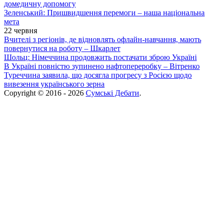
домедичну допомогу
Зеленський: Пришвидшення перемоги – наша національна
мета
22 червня
Вчителі з регіонів, де відновлять офлайн-навчання, мають
повернутися на роботу – Шкарлет
Шольц: Німеччина продовжить постачати зброю Україні
В Україні повністю зупинено нафтопереробку – Вітренко
Туреччина заявила, що досягла прогресу з Росією щодо
вивезення українського зерна
Copyright © 2016 - 2026
Сумські Дебати
.