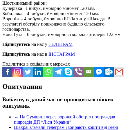
Шосткинський район:
Кучерівка –1 вибух, ймовірно міномет 120 мм.
Бобилівка – 4 вибухи, ймовірно міномет 120 мм.
Вороніж – 4 вибухи, ймовірно БПЛа типу «Шахед». В
результаті обстрілу пошкоджено будівлю сільського
господарства.
Нова Гута – 6 вибухів, ймовірно ствольна артилерія 122 мм.
Підписуйтесь
на нас у
ТЕЛЕГРАМ
Підписуйтесь
на нас в
ІНСТАГРАМ
Поділитися в соціальних мережах
Опитування
Вибачте, в даний час не проводиться ніяких
опитувань.
←
На Сумщині через ворожий обстріл постраждав
підрозділ ДП “Ліси України”
Шахраї зламали телеграм і збирають кошти від імені