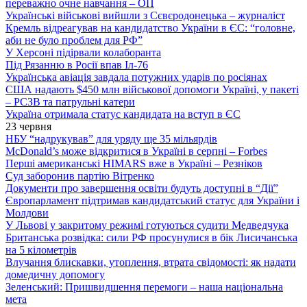
переважно очне навчання – ОП
Українські військові вийшли з Сєвєродонецька – журналіст
Кремль відреагував на кандидатство України в ЄС: “головне,
аби не було проблем для РФ”
У Херсоні підірвали колаборанта
Під Рязанню в Росії впав Іл-76
Українська авіація завдала потужних ударів по росіянах
США надають $450 млн військової допомоги Україні, у пакеті
– РСЗВ та патрульні катери
Україна отримала статус кандидата на вступ в ЄС
23 червня
НБУ “надрукував” для уряду ще 35 мільярдів
McDonald’s може відкритися в Україні в серпні – Forbes
Перші американські HIMARS вже в Україні – Резніков
Суд заборонив партію Вітренко
Документи про завершення освіти будуть доступні в “Дії”
Європарламент підтримав кандидатський статус для України і
Молдови
У Львові у закритому режимі готуються судити Медведчука
Британська розвідка: сили РФ просунулися в бік Лисичанська
на 5 кілометрів
Влучання блискавки, утоплення, втрата свідомості: як надати
домедичну допомогу
Зеленський: Пришвидшення перемоги – наша національна
мета