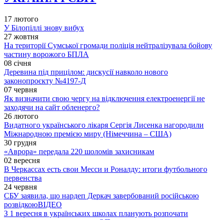
17 лютого
У Білопіллі знову вибух
27 жовтня
На території Сумської громади поліція нейтралізувала бойову
частину ворожого БПЛА
08 січня
Деревина під прицілом: дискусії навколо нового
законопроєкту №4197-Д
07 червня
Як визначити свою чергу на відключення електроенергії не
заходячи на сайт обленерго?
26 лютого
Видатного українського лікаря Сергія Лисенка нагородили
Міжнародною премією миру (Німеччина – США)
30 грудня
«Аврора» передала 220 шоломів захисникам
02 вересня
В Черкассах есть свои Месси и Роналду: итоги футбольного
первенства
24 червня
СБУ заявила, що нардеп Деркач завербований російською
розвідкою
ВІДЕО
З 1 вересня в українських школах планують розпочати