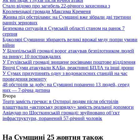
Як виглядає Глухів після нічної атаки
Стало відомо про загибель 22-річного захисника з
Кролевецької громади Максима Кременя
Жнива під обстрілами: на Сумщині вже зібрали дві третини
ранніх зернових
Безпекова ситуація в Сумській області станом на ранок 7
серпня
Бджолярі Сумщини збирають великі врожаї меду попри умови
війни
У Білопільській громаді ворог атакував безпілотником людей
на ринку: 10 постраждалих
У Глухівській громаді знищене росіянами поштове відділення
Вночі Суми атакували КАБи, реактивні БПЛА та інші дрони
У Сумах призупинять одну з водонасосних станцій на час
проведення ремонту
48 обстрілів за добу: на Сумщині поранено 13 людей, серед
них — 7-річна дитина
Вчора
Театр замість гречки: в Охтирці людям після обстрілів
влаштували «акторську розрядку» замість реальної допомоги
Авіаудар по Шосткинській громаді: зруйновано об’єкт
інфраструктури, поранений 57-річний чоловік
На Сумщині 25 жовтня також