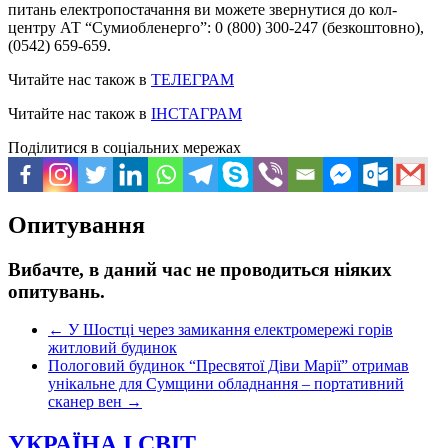
питань електропостачання ви можете звернутися до кол-
центру АТ “Сумиобленерго”: 0 (800) 300-247 (безкоштовно),
(0542) 659-659.
Читайте нас також в
ТЕЛЕГРАМ
Читайте нас також в
ІНСТАГРАМ
Поділитися в соціальних мережах
Опитування
Вибачте, в даний час не проводиться ніяких
опитувань.
←
У Шостці через замикання електромережі горів
житловий будинок
Пологовий будинок “Пресвятої Діви Марії” отримав
унікальне для Сумщини обладнання – портативний
сканер вен
→
УКРАЇНА І СВІТ