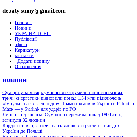
debaty.sumy@gmail.com
Головна
Новини
УКРАЇНА І СВІТ
Публікації
афіша
Карикатури
контакти
+
Додати новину
Оголошення
новини
Сумщину за місяць умовно знеструмили повністю майже
тричі: енергетики відновили понад 1,34 млн підключень
«Імпульс згас за лічені дні»: Трамп відмовив Україні в Patriot, а
Маск — у Starlink для ударів по РФ
Липень під вогнем: Сумщина пережила понад 1800 атак,
загинули 32 людини
Кордон став: 6,5 тисячі вантажівок застрягли на виїзді з
України до Польщі
Ветеранам Сумщини спростять доступ до пенсій і виплат: