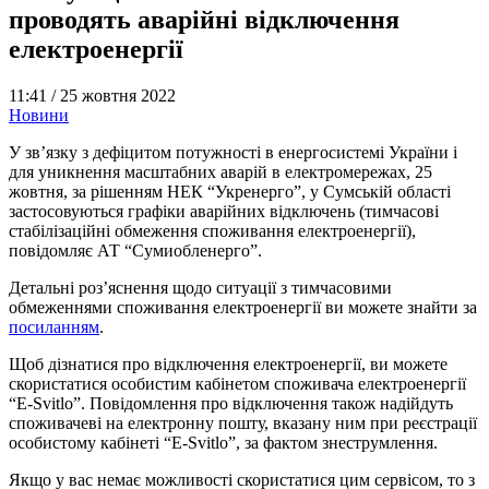
проводять аварійні відключення
електроенергії
11:41 /
25 жовтня 2022
Новини
У зв’язку з дефіцитом потужності в енергосистемі України і
для уникнення масштабних аварій в електромережах, 25
жовтня, за рішенням НЕК “Укренерго”, у Сумській області
застосовуються графіки аварійних відключень (тимчасові
стабілізаційні обмеження споживання електроенергії),
повідомляє АТ “Сумиобленерго”.
Детальні роз’яснення щодо ситуації з тимчасовими
обмеженнями споживання електроенергії ви можете знайти за
посиланням
.
Щоб дізнатися про відключення електроенергії, ви можете
скористатися особистим кабінетом споживача електроенергії
“E-Svitlo”. Повідомлення про відключення також надійдуть
споживачеві на електронну пошту, вказану ним при реєстрації
особистому кабінеті “E-Svitlo”, за фактом знеструмлення.
Якщо у вас немає можливості скористатися цим сервісом, то з