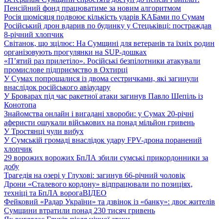
Пенсійний фонд працюватиме за новим алгоритмом
Росія щомісяця подвоює кількість ударів КАБами по Сумам
Російський дрон вдарив по будинку у Стецьківці: постраждав
8-річний хлопчик
Світанок, що зцілює: На Сумщині для ветеранів та їхніх родин
організовують прогулянки на SUP-дошках
«П’ятий раз прилетіло». Російські безпілотники атакували
промислове підприємство в Охтирці
У Сумах попрощалися із двома сестричками, які загинули
внаслідок російського авіаудару
У Броварах під час ракетної атаки загинув Павло Шепіль із
Конотопа
Знайомства онлайн і вигадані хвороби: у Сумах 20-річні
аферисти ошукали військових на понад мільйон гривень
У Тростянці чули вибух
У Сумській громаді внаслідок удару FPV-дрона поранений
хлопчик
29 ворожих ворожих БпЛА збили сумські прикордонники за
добу
Трагедія на озері у Глухові: загинув 66-річний чоловік
Дрони «Сталевого кордону» відпрацювали по позиціях,
техніці та БпЛА ворога
ВІДЕО
Фейковий «Радар України» та дзвінок із «банку»: двоє жителів
Сумщини втратили понад 230 тисяч гривень