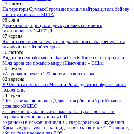
27 жовтня
На території Сумської громади поліція нейтралізувала бойову
частину ворожого БПЛА
08 січня
Деревина під прицілом: дискусії навколо нового
законопроєкту №4197-Д
07 червня
Як визначити свою чергу на відключення електроенергії не
заходячи на сайт обленерго?
26 лютого
Видатного українського лікаря Сергія Лисенка нагородили
Міжнародною премією миру (Німеччина – США)
30 грудня
«Аврора» передала 220 шоломів захисникам
02 вересня
В Черкассах есть свои Месси и Роналду: итоги футбольного
первенства
24 червня
СБУ заявила, що нардеп Деркач завербований російською
розвідкою
ВІДЕО
З 1 вересня в українських школах планують розпочати
переважно очне навчання – ОП
Українські військові вийшли з Сєвєродонецька – журналіст
Кремль відреагував на кандидатство України в ЄС: “головне,
аби не було проблем для РФ”