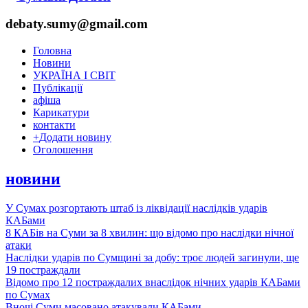
debaty.sumy@gmail.com
Головна
Новини
УКРАЇНА І СВІТ
Публікації
афіша
Карикатури
контакти
+
Додати новину
Оголошення
новини
У Сумах розгортають штаб із ліквідації наслідків ударів
КАБами
8 КАБів на Суми за 8 хвилин: що відомо про наслідки нічної
атаки
Наслідки ударів по Сумщині за добу: троє людей загинули, ще
19 постраждали
Відомо про 12 постраждалих внаслідок нічних ударів КАБами
по Сумах
Вночі Суми масовано атакували КАБами