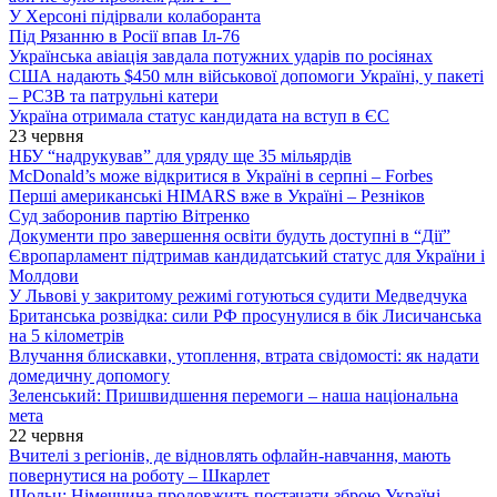
У Херсоні підірвали колаборанта
Під Рязанню в Росії впав Іл-76
Українська авіація завдала потужних ударів по росіянах
США надають $450 млн військової допомоги Україні, у пакеті
– РСЗВ та патрульні катери
Україна отримала статус кандидата на вступ в ЄС
23 червня
НБУ “надрукував” для уряду ще 35 мільярдів
McDonald’s може відкритися в Україні в серпні – Forbes
Перші американські HIMARS вже в Україні – Резніков
Суд заборонив партію Вітренко
Документи про завершення освіти будуть доступні в “Дії”
Європарламент підтримав кандидатський статус для України і
Молдови
У Львові у закритому режимі готуються судити Медведчука
Британська розвідка: сили РФ просунулися в бік Лисичанська
на 5 кілометрів
Влучання блискавки, утоплення, втрата свідомості: як надати
домедичну допомогу
Зеленський: Пришвидшення перемоги – наша національна
мета
22 червня
Вчителі з регіонів, де відновлять офлайн-навчання, мають
повернутися на роботу – Шкарлет
Шольц: Німеччина продовжить постачати зброю Україні