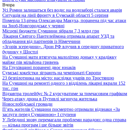
Вчора
Усі Ромни залишаться без води: на водозаборі сталася аварія
Ситуація на лінії фронту в Сумській області 5 серпня
Померла 13-річна Олександра Макуха, поранена під час атаки
на Зноб-Новгородське у червні
Місцеві бюджети Сумщини зібрали 7,3 млрд грн
Лікарня Святого Пантелеймона отримала апарат УЗД та
обладнання від партнерів із Німеччини
«Згорів зсередини». Дрон РФ влучив в середину приватного
будинку у Шостці
На Сумщині мати втягнула малолітню доньку у крадіжку
майже пів мільйона гривень
На Глухівщині поранені двоє юнаків
Сумські хокеїстки зіграють на чемпіонаті Європи
23 безпілотника на місто: наслідки ударів по Тростянцю
На Сумщині на ремонті одного з відділень лікарні вкрали 152
тис. грн
Відзавтра тролейбус № 2 курсуватиме за тимчасовим графіком
Через атаку дрона в Путивлі загинула жителька
Новослобідської громади
П’ять жителів Сумщини посмертно отримали відзнаки «За
заслуги перед Сумщиною» І ступеня
У Лебедині знову перемагали проблеми нарадою: одна справа
— кілька програм і ще більше звітів