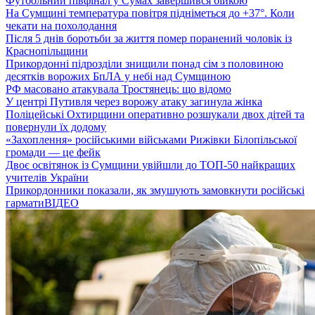
Футбольний півфінал у Сумах завершився бійкою
На Сумщині температура повітря підніметься до +37°. Коли
чекати на похолодання
Після 5 днів боротьби за життя помер поранений чоловік із
Краснопільщини
Прикордонні підрозділи знищили понад сім з половиною
десятків ворожих БпЛА у небі над Сумщиною
РФ масовано атакувала Тростянець: що відомо
У центрі Путивля через ворожу атаку загинула жінка
Поліцейські Охтирщини оперативно розшукали двох дітей та
повернули їх додому
«Захоплення» російськими військами Рижівки Білопільської
громади — це фейк
Двоє освітянок із Сумщини увійшли до ТОП-50 найкращих
учителів України
Прикордонники показали, як змушують замовкнути російські
гармати
ВІДЕО