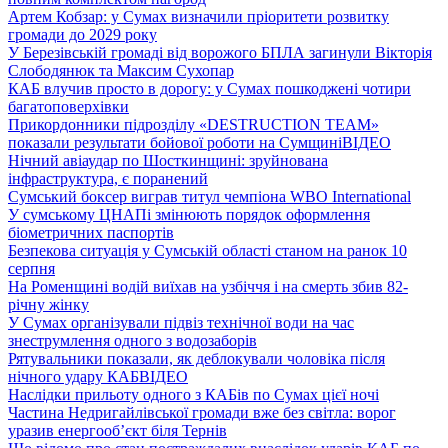
Артем Кобзар: у Сумах визначили пріоритети розвитку
громади до 2029 року
У Березівській громаді від ворожого БПЛА загинули Вікторія
Слободянюк та Максим Сухопар
КАБ влучив просто в дорогу: у Сумах пошкоджені чотири
багатоповерхівки
Прикордонники підрозділу «DESTRUCTION TEAM»
показали результати бойової роботи на Сумщині
ВІДЕО
Нічний авіаудар по Шосткинщині: зруйнована
інфраструктура, є поранений
Сумський боксер виграв титул чемпіона WBO International
У сумському ЦНАПі змінюють порядок оформлення
біометричних паспортів
Безпекова ситуація у Сумській області станом на ранок 10
серпня
На Роменщині водій виїхав на узбіччя і на смерть збив 82-
річну жінку
У Сумах організували підвіз технічної води на час
знеструмлення одного з водозаборів
Рятувальники показали, як деблокували чоловіка після
нічного удару КАБ
ВІДЕО
Наслідки прильоту одного з КАБів по Сумах цієї ночі
Частина Недригайлівської громади вже без світла: ворог
уразив енергооб’єкт біля Тернів