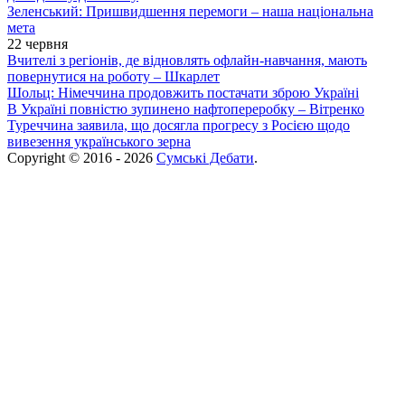
Зеленський: Пришвидшення перемоги – наша національна
мета
22 червня
Вчителі з регіонів, де відновлять офлайн-навчання, мають
повернутися на роботу – Шкарлет
Шольц: Німеччина продовжить постачати зброю Україні
В Україні повністю зупинено нафтопереробку – Вітренко
Туреччина заявила, що досягла прогресу з Росією щодо
вивезення українського зерна
Copyright © 2016 - 2026
Сумські Дебати
.