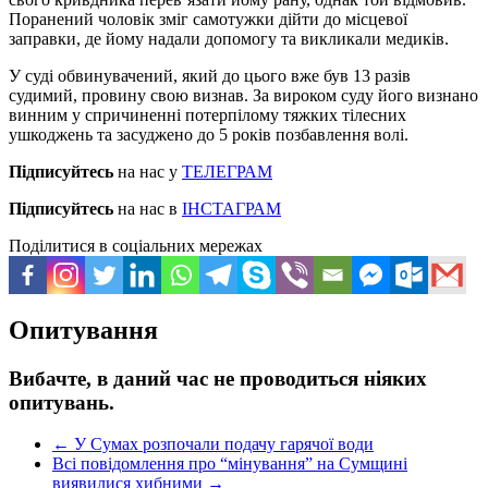
Поранений чоловік зміг самотужки дійти до місцевої
заправки, де йому надали допомогу та викликали медиків.
У суді обвинувачений, який до цього вже був 13 разів
судимий, провину свою визнав. За вироком суду його визнано
винним у спричиненні потерпілому тяжких тілесних
ушкоджень та засуджено до 5 років позбавлення волі.
Підписуйтесь
на нас у
ТЕЛЕГРАМ
Підписуйтесь
на нас в
ІНСТАГРАМ
Поділитися в соціальних мережах
Опитування
Вибачте, в даний час не проводиться ніяких
опитувань.
←
У Сумах розпочали подачу гарячої води
Всі повідомлення про “мінування” на Сумщині
виявилися хибними
→