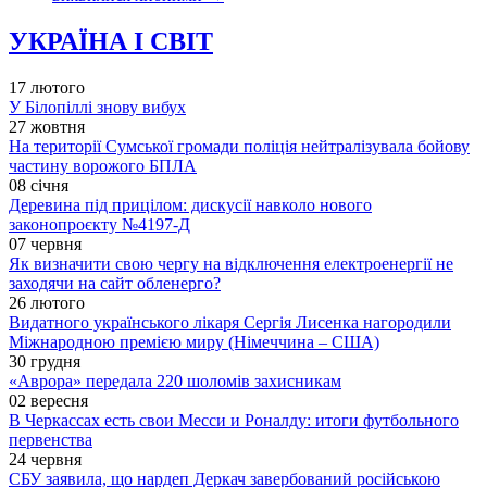
УКРАЇНА І СВІТ
17 лютого
У Білопіллі знову вибух
27 жовтня
На території Сумської громади поліція нейтралізувала бойову
частину ворожого БПЛА
08 січня
Деревина під прицілом: дискусії навколо нового
законопроєкту №4197-Д
07 червня
Як визначити свою чергу на відключення електроенергії не
заходячи на сайт обленерго?
26 лютого
Видатного українського лікаря Сергія Лисенка нагородили
Міжнародною премією миру (Німеччина – США)
30 грудня
«Аврора» передала 220 шоломів захисникам
02 вересня
В Черкассах есть свои Месси и Роналду: итоги футбольного
первенства
24 червня
СБУ заявила, що нардеп Деркач завербований російською