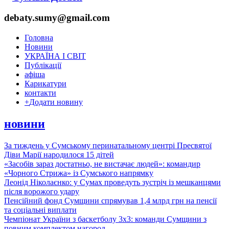
debaty.sumy@gmail.com
Головна
Новини
УКРАЇНА І СВІТ
Публікації
афіша
Карикатури
контакти
+
Додати новину
новини
За тиждень у Сумському перинатальному центрі Пресвятої
Діви Марії народилося 15 дітей
«Засобів зараз достатньо, не вистачає людей»: командир
«Чорного Стрижа» із Сумського напрямку
Леонід Ніколаєнко: у Сумах проведуть зустріч із мешканцями
після ворожого удару
Пенсійний фонд Сумщини спрямував 1,4 млрд грн на пенсії
та соціальні виплати
Чемпіонат України з баскетболу 3х3: команди Сумщини з
повним комплектом нагород