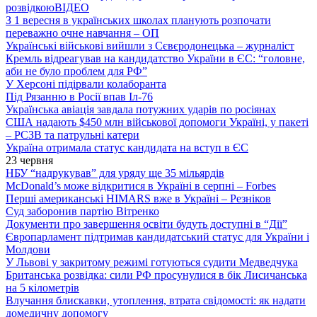
розвідкою
ВІДЕО
З 1 вересня в українських школах планують розпочати
переважно очне навчання – ОП
Українські військові вийшли з Сєвєродонецька – журналіст
Кремль відреагував на кандидатство України в ЄС: “головне,
аби не було проблем для РФ”
У Херсоні підірвали колаборанта
Під Рязанню в Росії впав Іл-76
Українська авіація завдала потужних ударів по росіянах
США надають $450 млн військової допомоги Україні, у пакеті
– РСЗВ та патрульні катери
Україна отримала статус кандидата на вступ в ЄС
23 червня
НБУ “надрукував” для уряду ще 35 мільярдів
McDonald’s може відкритися в Україні в серпні – Forbes
Перші американські HIMARS вже в Україні – Резніков
Суд заборонив партію Вітренко
Документи про завершення освіти будуть доступні в “Дії”
Європарламент підтримав кандидатський статус для України і
Молдови
У Львові у закритому режимі готуються судити Медведчука
Британська розвідка: сили РФ просунулися в бік Лисичанська
на 5 кілометрів
Влучання блискавки, утоплення, втрата свідомості: як надати
домедичну допомогу