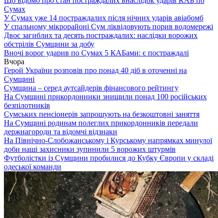
Що відомо про стан постраждалих внаслідок ударів КАБ по
Сумах
У Сумах уже 14 постраждалих після нічних ударів авіабомб
У спальному мікрорайоні Сум ліквідовують порив водомережі
Двоє загиблих та десять постраждалих: наслідки ворожих
обстрілів Сумщини за добу
Вночі ворог ударив по Сумах 5 КАБами: є постраждалі
Вчора
Герой України розповів про понад 40 діб в оточенні на
Сумщині
Сумщина – серед аутсайдерів фінансового рейтингу
На Сумщині прикордонники знищили понад 100 російських
безпілотників
Сумських пенсіонерів запрошують на безкоштовні заняття
На Сумщині родинам полеглих прикордонників передали
держнагороди та відомчі відзнаки
На Північно-Слобожанському і Курському напрямках минулої
доби наші захисники зупинили 5 ворожих штурмів
Футболістки із Сумщини пробилися до Кубку Європи у складі
одеської команди