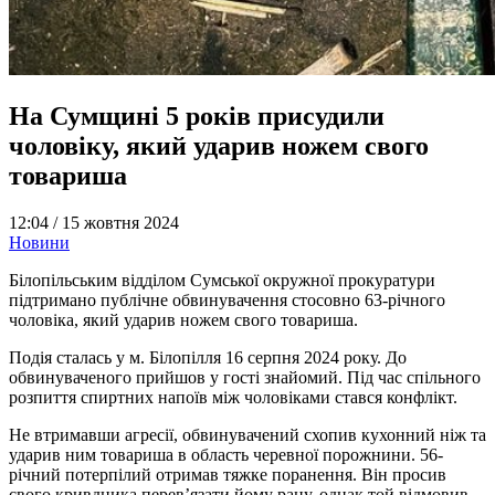
На Сумщині 5 років присудили
чоловіку, який ударив ножем свого
товариша
12:04 /
15 жовтня 2024
Новини
Білопільським відділом Сумської окружної прокуратури
підтримано публічне обвинувачення стосовно 63-річного
чоловіка, який ударив ножем свого товариша.
Подія сталась у м. Білопілля 16 серпня 2024 року. До
обвинуваченого прийшов у гості знайомий. Під час спільного
розпиття спиртних напоїв між чоловіками стався конфлікт.
Не втримавши агресії, обвинувачений схопив кухонний ніж та
ударив ним товариша в область черевної порожнини. 56-
річний потерпілий отримав тяжке поранення. Він просив
свого кривдника перев’язати йому рану, однак той відмовив.