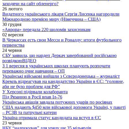
заходячи на сайт обленерго?
26 лютого
Видатного українського лікаря Сергія Лисенка нагородили
Міжнародною премією миру (Німеччина – США)
30 грудня
«Аврора» передала 220 шоломів захисникам
02 вересня
В Черкассах есть свои Месси и Роналду: итоги футбольного
первенства
24 червня
СБУ заявила, що нардеп Деркач завербований російською
розвідкою
ВІДЕО
З 1 вересня в українських школах планують розпочати
переважно очне навчання – ОП
Українські військові вийшли з Сєвєродонецька – журналіст
Кремль відреагував на кандидатство України в ЄС: “головне,
аби не було проблем для РФ”
У Херсоні підірвали колаборанта
Під Рязанню в Росії впав Іл-76
Українська авіація завдала потужних ударів по росіянах
США надають $450 млн військової допомоги Україні, у пакеті
– РСЗВ та патрульні катери
Україна отримала статус кандидата на вступ в ЄС
23 червня
НБУ “надрукував” для уряду ще 35 мільярдів