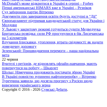
McDonald’s може відкритися в Україні в серпні – Forbes
Перші американські HIMARS вже в Україні – Резніков
Суд заборонив партію Вітренко
Документи про завершення освіти будуть доступні в “Дії”
Європарламент підтримав кандидатський статус для України і
Молдови
У Львові у закритому режимі готуються судити Медведчука
Британська розвідка: сили РФ просунулися в бік Лисичанська
на 5 кілометрів
Влучання блискавки, утоплення, втрата свідомості: як надати
домедичну допомогу
Зеленський: Пришвидшення перемоги – наша національна
мета
22 червня
Вчителі з регіонів, де відновлять офлайн-навчання, мають
повернутися на роботу – Шкарлет
Шольц: Німеччина продовжить постачати зброю Україні
В Україні повністю зупинено нафтопереробку – Вітренко
Туреччина заявила, що досягла прогресу з Росією щодо
вивезення українського зерна
Copyright © 2016 - 2026
Сумські Дебати
.