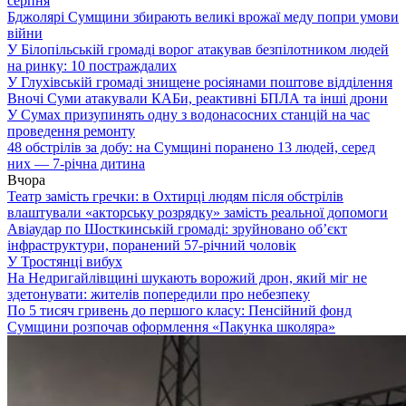
серпня
Бджолярі Сумщини збирають великі врожаї меду попри умови
війни
У Білопільській громаді ворог атакував безпілотником людей
на ринку: 10 постраждалих
У Глухівській громаді знищене росіянами поштове відділення
Вночі Суми атакували КАБи, реактивні БПЛА та інші дрони
У Сумах призупинять одну з водонасосних станцій на час
проведення ремонту
48 обстрілів за добу: на Сумщині поранено 13 людей, серед
них — 7-річна дитина
Вчора
Театр замість гречки: в Охтирці людям після обстрілів
влаштували «акторську розрядку» замість реальної допомоги
Авіаудар по Шосткинській громаді: зруйновано об’єкт
інфраструктури, поранений 57-річний чоловік
У Тростянці вибух
На Недригайлівщині шукають ворожий дрон, який міг не
здетонувати: жителів попередили про небезпеку
По 5 тисяч гривень до першого класу: Пенсійний фонд
Сумщини розпочав оформлення «Пакунка школяра»