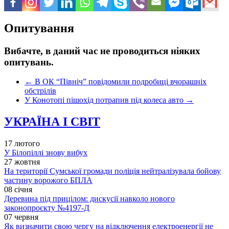
Опитування
Вибачте, в даний час не проводиться ніяких
опитувань.
←
В ОК “Північ” повідомили подробиці вчорашніх
обстрілів
У Конотопі пішохід потрапив під колеса авто
→
УКРАЇНА І СВІТ
17 лютого
У Білопіллі знову вибух
27 жовтня
На території Сумської громади поліція нейтралізувала бойову
частину ворожого БПЛА
08 січня
Деревина під прицілом: дискусії навколо нового
законопроєкту №4197-Д
07 червня
Як визначити свою чергу на відключення електроенергії не