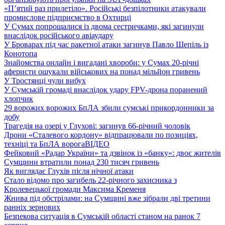
«П’ятий раз прилетіло». Російські безпілотники атакували
промислове підприємство в Охтирці
У Сумах попрощалися із двома сестричками, які загинули
внаслідок російського авіаудару
У Броварах під час ракетної атаки загинув Павло Шепіль із
Конотопа
Знайомства онлайн і вигадані хвороби: у Сумах 20-річні
аферисти ошукали військових на понад мільйон гривень
У Тростянці чули вибух
У Сумській громаді внаслідок удару FPV-дрона поранений
хлопчик
29 ворожих ворожих БпЛА збили сумські прикордонники за
добу
Трагедія на озері у Глухові: загинув 66-річний чоловік
Дрони «Сталевого кордону» відпрацювали по позиціях,
техніці та БпЛА ворога
ВІДЕО
Фейковий «Радар України» та дзвінок із «банку»: двоє жителів
Сумщини втратили понад 230 тисяч гривень
Як виглядає Глухів після нічної атаки
Стало відомо про загибель 22-річного захисника з
Кролевецької громади Максима Кременя
Жнива під обстрілами: на Сумщині вже зібрали дві третини
ранніх зернових
Безпекова ситуація в Сумській області станом на ранок 7