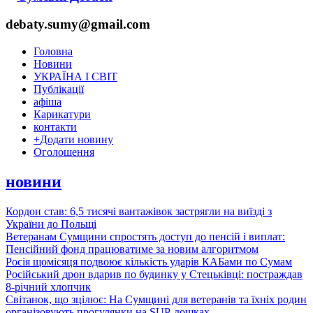
debaty.sumy@gmail.com
Головна
Новини
УКРАЇНА І СВІТ
Публікації
афіша
Карикатури
контакти
+
Додати новину
Оголошення
новини
Кордон став: 6,5 тисячі вантажівок застрягли на виїзді з
України до Польщі
Ветеранам Сумщини спростять доступ до пенсій і виплат:
Пенсійний фонд працюватиме за новим алгоритмом
Росія щомісяця подвоює кількість ударів КАБами по Сумам
Російський дрон вдарив по будинку у Стецьківці: постраждав
8-річний хлопчик
Світанок, що зцілює: На Сумщині для ветеранів та їхніх родин
організовують прогулянки на SUP-дошках