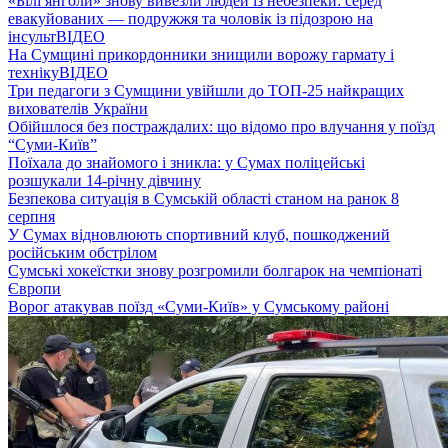
«Білі янголи» знову вивезли людей із небезпеки: серед
евакуйованих — подружжя та чоловік із підозрою на
інсульт
ВІДЕО
На Сумщині прикордонники знищили ворожу гармату і
техніку
ВІДЕО
Три педагоги з Сумщини увійшли до ТОП-25 найкращих
вихователів України
Обійшлося без постраждалих: що відомо про влучання у поїзд
“Суми-Київ”
Поїхала до знайомого і зникла: у Сумах поліцейські
розшукали 14-річну дівчину
Безпекова ситуація в Сумській області станом на ранок 8
серпня
У Сумах відновлюють спортивний клуб, пошкоджений
російським обстрілом
Сумські хокеїстки знову розгромили болгарок на чемпіонаті
Європи
Ворог атакував поїзд «Суми-Київ» у Сумському районі