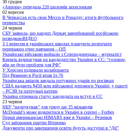
30 грудня
«Аврора» передала 220 шоломів захисникам
02 вересня
В Черкассах есть свои Месси и Роналду: итоги футбольного
первенства
24 червня
СБУ заявила, що нардеп Деркач завербований російською
розвідкою
ВІДЕО
З 1 вересня в українських школах планують розпочати
переважно очне навчання – ОП
Українські військові вийшли з Сєвєродонецька – журналіст
Кремль відреагував на кандидатство України в ЄС: “головне,
аби не було проблем для РФ”
У Херсоні підірвали колаборанта
Під Рязанню в Росії впав Іл-76
Українська авіація завдала потужних ударів по росіянах
США надають $450 млн військової допомоги Україні, у пакеті
– РСЗВ та патрульні катери
Україна отримала статус кандидата на вступ в ЄС
23 червня
НБУ “надрукував” для уряду ще 35 мільярдів
McDonald’s може відкритися в Україні в серпні – Forbes
Перші американські HIMARS вже в Україні – Резніков
Суд заборонив партію Вітренко
Документи про завершення освіти будуть доступні в “Дії”