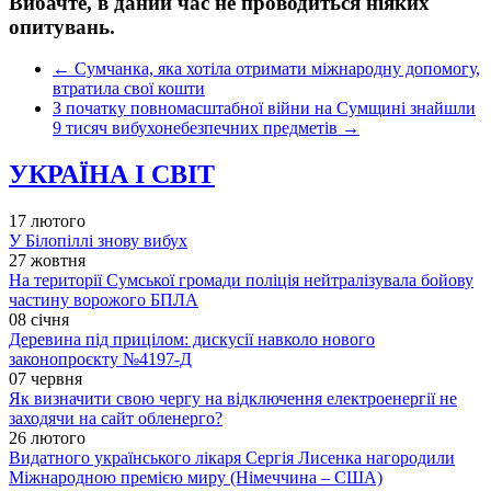
Вибачте, в даний час не проводиться ніяких
опитувань.
←
Сумчанка, яка хотіла отримати міжнародну допомогу,
втратила свої кошти
З початку повномасштабної війни на Сумщині знайшли
9 тисяч вибухонебезпечних предметів
→
УКРАЇНА І СВІТ
17 лютого
У Білопіллі знову вибух
27 жовтня
На території Сумської громади поліція нейтралізувала бойову
частину ворожого БПЛА
08 січня
Деревина під прицілом: дискусії навколо нового
законопроєкту №4197-Д
07 червня
Як визначити свою чергу на відключення електроенергії не
заходячи на сайт обленерго?
26 лютого
Видатного українського лікаря Сергія Лисенка нагородили
Міжнародною премією миру (Німеччина – США)