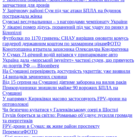
запчастини для дронів
У Зарічному районі Сум під час атаки БПЛА на будинок
постраждала жінка
Сумські веслувальники – з нагородами чемпіонату України
У лікарні помер дідусь, поранений під час удару по ринку в
Білопіллі
Футболки по 1170 гривень: СНАУ вирішив оновити комусь
гардероб державним коштом по захмарним цінам
ФОТО
Конотопщина втратила захисника Олександра Кондратенка
У Сумах 71-річний водій врізався у припарковане авто
Україна дала «морський імунітет» частині суден, що прямують
до портів РФ — Bloomberg
На Сумщині перевіряють доступність укриттів: уже виявили
14 випадків зачинених сховищ
Від 15 серпня на Сумщині діятиме заборона на вилов раків
Прикордонники знищили майже 90 ворожих БПЛА на
Сумщині
У напрямку Кириківки масово застосовують FPV-дрони на
оптоволокні
Чи безпечно купатися у Галенківському озері в Шостці
Глухів бореться за світло: Романько об’єднує зусилля громади
та енергетиків
FPV-дрони в Сумах: як живе район проспекту
Перемоги
ФОТО