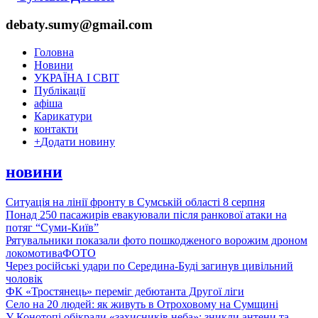
debaty.sumy@gmail.com
Головна
Новини
УКРАЇНА І СВІТ
Публікації
афіша
Карикатури
контакти
+
Додати новину
новини
Ситуація на лінії фронту в Сумській області 8 серпня
Понад 250 пасажирів евакуювали після ранкової атаки на
потяг “Суми-Київ”
Рятувальники показали фото пошкодженого ворожим дроном
локомотива
ФОТО
Через російські удари по Середина-Буді загинув цивільний
чоловік
ФК «Тростянець» переміг дебютанта Другої ліги
Село на 20 людей: як живуть в Отроховому на Сумщині
У Конотопі обікрали «захисників неба»: зникли антени та