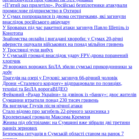
«П’ятий раз прилетіло». Російські безпілотники атакували
промислове підприємство в Охтирці
У Сумах попрощалися із двома сестричками, які загинули
внаслідок російського авіаудару
У Броварах під час ракетної атаки загинув Павло Шепіль із
Конотопа
Знайомства онлайн і вигадані хвороби: у Сумах 20-річні
аферисти ошукали військових на понад мільйон гривень
У Тростянці чули вибух
У Сумській громаді внаслідок удару FPV-дрона поранений
хлопчик
29 ворожих ворожих БпЛА збили сумські прикордонники за
добу
Трагедія на озері у Глухові: загинув 66-річний чоловік
Дрони «Сталевого кордону» відпрацювали по позиціях,
техніці та БпЛА ворога
ВІДЕО
Фейковий «Радар України» та дзвінок із «банку»: двоє жителів
Сумщини втратили понад 230 тисяч гривень
Як виглядає Глухів після нічної атаки
Стало відомо про загибель 22-річного захисника з
Кролевецької громади Максима Кременя
Жнива під обстрілами: на Сумщині вже зібрали дві третини
ранніх зернових
Безпекова ситуація в Сумській області станом на ранок 7