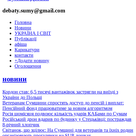
debaty.sumy@gmail.com
Головна
Новини
УКРАЇНА І СВІТ
Публікації
афіша
Карикатури
контакти
+
Додати новину
Оголошення
новини
Кордон став: 6,5 тисячі вантажівок застрягли на виїзді з
України до Польщі
Ветеранам Сумщини спростять доступ до пенсій і виплат:
Пенсійний фонд працюватиме за новим алгоритмом
Росія щомісяця подвоює кількість ударів КАБами по Сумам
Російський дрон вдарив по будинку у Стецьківці: постраждав
8-річний хлопчик
Світанок, що зцілює: На Сумщині для ветеранів та їхніх родин
організовують прогулянки на SUP-дошках