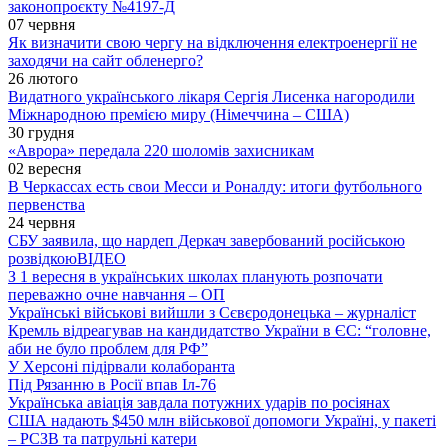
законопроєкту №4197-Д
07 червня
Як визначити свою чергу на відключення електроенергії не
заходячи на сайт обленерго?
26 лютого
Видатного українського лікаря Сергія Лисенка нагородили
Міжнародною премією миру (Німеччина – США)
30 грудня
«Аврора» передала 220 шоломів захисникам
02 вересня
В Черкассах есть свои Месси и Роналду: итоги футбольного
первенства
24 червня
СБУ заявила, що нардеп Деркач завербований російською
розвідкою
ВІДЕО
З 1 вересня в українських школах планують розпочати
переважно очне навчання – ОП
Українські військові вийшли з Сєвєродонецька – журналіст
Кремль відреагував на кандидатство України в ЄС: “головне,
аби не було проблем для РФ”
У Херсоні підірвали колаборанта
Під Рязанню в Росії впав Іл-76
Українська авіація завдала потужних ударів по росіянах
США надають $450 млн військової допомоги Україні, у пакеті
– РСЗВ та патрульні катери