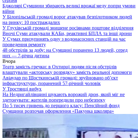
серпня
Бджолярі Сумщини збирають великі врожаї меду попри умови
війни
У Білопільській громаді ворог атакував безпілотником людей
на ринку: 10 постраждалих
У Глухівській громаді знищене росіянами поштове відділення
Вночі Суми атакували КАБи, реактивні БПЛА та інші дрони
У Сумах призупинять одну з водонасосних станцій на час
проведення ремонту
48 обстрілів за добу: на Сумщині поранено 13 людей, серед
них — 7-річна дитина
Вчора
Театр замість гречки: в Охтирці людям після обстрілів
влаштували «акторську розрядку» замість реальної допомоги
Авіаудар по Шосткинській громаді: зруйновано об’єкт
інфраструктури, поранений 57-річний чоловік
У Тростянці вибух
На Недригайлівщині шукають ворожий дрон, який міг не
здетонувати: жителів попередили про небезпеку
По 5 тисяч гривень до першого класу: Пенсійний фонд
Сумщини розпочав оформлення «Пакунка школяра»