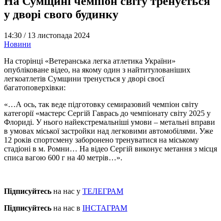
На Сумщині чемпіон світу тренується
у дворі свого будинку
14:30 /
13 листопада 2024
Новини
На сторінці «Ветеранська легка атлетика України»
опубліковане відео, на якому один з найтитулованіших
легкоатлетів Сумщини тренується у дворі своєї
багатоповерхівки:
«…А ось, так веде підготовку семиразовий чемпіон світу
категорії «мастерс Сергій Гаврась до чемпіонату світу 2025 у
Флориді. У нього найекстремальніші умови – метальні вправи
в умовах міської застройки над легковими автомобілями. Уже
12 років спортсмену заборонено тренуватися на міському
стадіоні в м. Ромни… На відео Сергій виконує метання з місця
списа вагою 600 г на 40 метрів…».
Підписуйтесь
на нас у
ТЕЛЕГРАМ
Підписуйтесь
на нас в
ІНСТАГРАМ