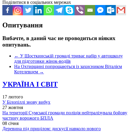
Поділитися в соціальних мережах
Опитування
Вибачте, в даний час не проводиться ніяких
опитувань.
←
У Шосткинській громаді триває набір у автошколу
для підготовки жінок-водіїв
На Охтирщині попрощаються із захисником Віталієм
Котелевцем
→
УКРАЇНА І СВІТ
17 лютого
У Білопіллі знову вибух
27 жовтня
На території Сумської громади поліція нейтралізувала бойову
частину ворожого БПЛА
08 січня
Деревина під прицілом: дискусії навколо нового