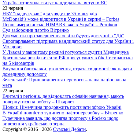
Україна отримала статус кандидата на вступ в ЄС
23 червня
НБУ “надрукував” для уряду ще 35 мільярдів
McDonald’s може відкритися в Україні в серпні – Forbes
Перші американські HIMARS вже в Україні – Резніков
Суд заборонив партію Вітренко
Документи про завершення освіти будуть доступні в “Дії”
Європарламент підтримав кандидатський статус для України і
Молдови
У Львові у закритому режимі готуються судити Медведчука
Британська розвідка: сили РФ просунулися в бік Лисичанська
на 5 кілометрів
Влучання блискавки, утоплення, втрата свідомості: як надати
домедичну допомогу
Зеленський: Пришвидшення перемоги – наша національна
мета
22 червня
Вчителі з регіонів, де відновлять офлайн-навчання, мають
повернутися на роботу – Шкарлет
Шольц: Німеччина продовжить постачати зброю Україні
В Україні повністю зупинено нафтопереробку – Вітренко
Туреччина заявила, що досягла прогресу з Росією щодо
вивезення українського зерна
Copyright © 2016 - 2026
Сумські Дебати
.