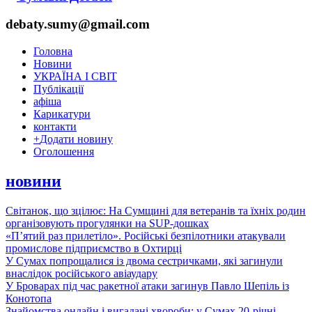
debaty.sumy@gmail.com
Головна
Новини
УКРАЇНА І СВІТ
Публікації
афіша
Карикатури
контакти
+
Додати новину
Оголошення
новини
Світанок, що зцілює: На Сумщині для ветеранів та їхніх родин
організовують прогулянки на SUP-дошках
«П’ятий раз прилетіло». Російські безпілотники атакували
промислове підприємство в Охтирці
У Сумах попрощалися із двома сестричками, які загинули
внаслідок російського авіаудару
У Броварах під час ракетної атаки загинув Павло Шепіль із
Конотопа
Знайомства онлайн і вигадані хвороби: у Сумах 20-річні