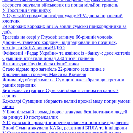
аферисти ошукали військових на понад мільйон гривень
У Тростянці чули вибух
У Сумській громаді внаслідок удару FPV-дрона поранений
хлопчик
29 ворожих ворожих БпЛА збили сумські прикордонники за
добу
Трагедія на озері у Глухові: загинув 66-річний чоловік
Дрони «Сталевого кордону» відпрацювали по позиціях,
техніці та БпЛА ворога
ВІДЕО
Фейковий «Радар України» та дзвінок із «банку»: двоє жителів
Сумщини втратили понад 230 тисяч гривень
Як виглядає Глухів після нічної атаки
Стало відомо про загибель 22-річного захисника з
Кролевецької громади Максима Кременя
Жнива під обстрілами: на Сумщині вже зібрали дві третини
ранніх зернових
Безпекова ситуація в Сумській області станом на ранок 7
серпня
Бджолярі Сумщини збирають великі врожаї меду попри умови
війни
У Білопільській громаді ворог атакував безпілотником людей
на ринку: 10 постраждалих
У Глухівській громаді знищене росіянами поштове відділення
Вночі Суми атакували КАБи, реактивні БПЛА та інші дрони