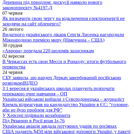
Деревина під прицілом: дискусії навколо нового
законопроєкту №4197-Д
07 червня
Як визначити свою чергу на відключення електроенергії не
заходячи на сайт обленерго?
26 лютого
Видатного українського лікаря Сергія Лисенка нагородили
Міжнародною премією миру (Німеччина – США)
30 грудня
«Аврора» передала 220 шоломів захисникам
02 вересня
В Черкассах есть свои Месси и Роналду: итоги футбольного
первенства
24 червня
СБУ заявила, що нардеп Деркач завербований російською
розвідкою
ВІДЕО
З 1 вересня в українських школах планують розпочати
переважно очне навчання – ОП
Українські військові вийшли з Сєвєродонецька – журналіст
Кремль відреагував на кандидатство України в ЄС: “головне,
аби не було проблем для РФ”
У Херсоні підірвали колаборанта
Під Рязанню в Росії впав Іл-76
Українська авіація завдала потужних ударів по росіянах
США надають $450 млн військової допомоги Україні, у пакеті