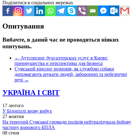
Поділитися в соціальних мережах
Опитування
Вибачте, в даний час не проводиться ніяких
опитувань.
←
Аутсорсинг бухгалтерских услуг в Киеве:
преимущества и перспективы для бизнеса
Сумський кінолог розповів, як службові собаки
допомагають шукати людей, заборонені та небезпечні
речі
→
УКРАЇНА І СВІТ
17 лютого
У Білопіллі знову вибух
27 жовтня
На території Сумської громади поліція нейтралізувала бойову
частину ворожого БПЛА
08 січня