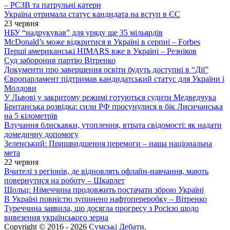
– РСЗВ та патрульні катери
Україна отримала статус кандидата на вступ в ЄС
23 червня
НБУ “надрукував” для уряду ще 35 мільярдів
McDonald’s може відкритися в Україні в серпні – Forbes
Перші американські HIMARS вже в Україні – Резніков
Суд заборонив партію Вітренко
Документи про завершення освіти будуть доступні в “Дії”
Європарламент підтримав кандидатський статус для України і
Молдови
У Львові у закритому режимі готуються судити Медведчука
Британська розвідка: сили РФ просунулися в бік Лисичанська
на 5 кілометрів
Влучання блискавки, утоплення, втрата свідомості: як надати
домедичну допомогу
Зеленський: Пришвидшення перемоги – наша національна
мета
22 червня
Вчителі з регіонів, де відновлять офлайн-навчання, мають
повернутися на роботу – Шкарлет
Шольц: Німеччина продовжить постачати зброю Україні
В Україні повністю зупинено нафтопереробку – Вітренко
Туреччина заявила, що досягла прогресу з Росією щодо
вивезення українського зерна
Copyright © 2016 - 2026
Сумські Дебати
.