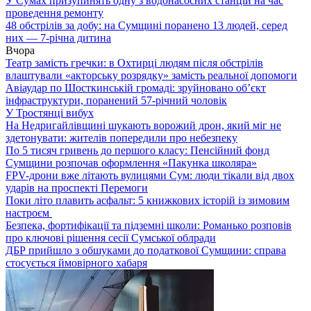
У Сумах призупинять одну з водонасосних станцій на час
проведення ремонту
48 обстрілів за добу: на Сумщині поранено 13 людей, серед
них — 7-річна дитина
Вчора
Театр замість гречки: в Охтирці людям після обстрілів
влаштували «акторську розрядку» замість реальної допомоги
Авіаудар по Шосткинській громаді: зруйновано об’єкт
інфраструктури, поранений 57-річний чоловік
У Тростянці вибух
На Недригайлівщині шукають ворожий дрон, який міг не
здетонувати: жителів попередили про небезпеку
По 5 тисяч гривень до першого класу: Пенсійний фонд
Сумщини розпочав оформлення «Пакунка школяра»
FPV-дрони вже літають вулицями Сум: люди тікали від двох
ударів на проспекті Перемоги
Поки літо плавить асфальт: 5 книжкових історій із зимовим
настроєм
Безпека, фортифікації та підземні школи: Романько розповів
про ключові рішення сесії Сумської облради
ДБР прийшло з обшуками до податкової Сумщини: справа
стосується ймовірного хабаря