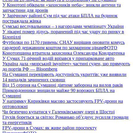
У Конотопі обікрали «захисників неба»: зникли антени та
запчастини для дронів
У Зарічному районі Сум під час атаки БПЛА на будинок
постраждала жінка
Сумські веслувальники – з нагородами чемпіонату України
У лікарні помер дідусь, поранений під час удару по ринку в
Білопіллі
Футболки по 1170 гривень: СНАУ вирішив оновити комусь
гардероб державним коштом по захмарним цінам
ФОТО
Конотопщина втратила захисника Олександра Кондратенка
У Сумах 71-річний водій врізався у припарковане авто
Україна дала «морський імунітет» частині суден, що прямують
до портів РФ — Bloomberg
На Сумщині перевіряють доступність укриттів: уже виявили
14 випадків зачинених сховищ
Від 15 серпня на Сумщині діятиме заборона на вилов раків
Прикордонники знищили майже 90 ворожих БПЛА на
Сумщині
У напрямку Кириківки масово застосовують FPV-дрони на
оптоволокні
Чи безпечно купатися у Галенківському озері в Шостці
Глухів бореться за світло: Романько об’єднує зусилля громади
та енергетиків
FPV-дрони в Сумах: як живе район проспекту