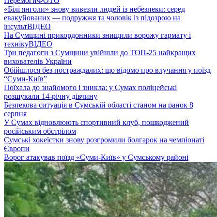
Перемоги
ФОТО
«Білі янголи» знову вивезли людей із небезпеки: серед
евакуйованих — подружжя та чоловік із підозрою на
інсульт
ВІДЕО
На Сумщині прикордонники знищили ворожу гармату і
техніку
ВІДЕО
Три педагоги з Сумщини увійшли до ТОП-25 найкращих
вихователів України
Обійшлося без постраждалих: що відомо про влучання у поїзд
“Суми-Київ”
Поїхала до знайомого і зникла: у Сумах поліцейські
розшукали 14-річну дівчину
Безпекова ситуація в Сумській області станом на ранок 8
серпня
У Сумах відновлюють спортивний клуб, пошкоджений
російським обстрілом
Сумські хокеїстки знову розгромили болгарок на чемпіонаті
Європи
Ворог атакував поїзд «Суми-Київ» у Сумському районі