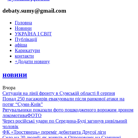
debaty.sumy@gmail.com
Головна
Новини
УКРАЇНА І СВІТ
Публікації
афіша
Карикатури
контакти
+
Додати новину
новини
Вчора
Ситуація на лінії фронту в Сумській області 8 серпня
Понад 250 пасажирів евакуювали після ранкової атаки на
потяг “Суми-Київ”
Рятувальники показали фото пошкодженого ворожим дроном
локомотива
ФОТО
Через російські удари по Середина-Буді загинув цивільний
чоловік
ФК «Тростянець» переміг дебютанта Другої ліги
Село на 20 людей: як живуть в Отроховому на Сумщині