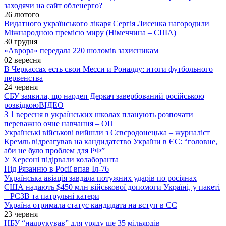
заходячи на сайт обленерго?
26 лютого
Видатного українського лікаря Сергія Лисенка нагородили
Міжнародною премією миру (Німеччина – США)
30 грудня
«Аврора» передала 220 шоломів захисникам
02 вересня
В Черкассах есть свои Месси и Роналду: итоги футбольного
первенства
24 червня
СБУ заявила, що нардеп Деркач завербований російською
розвідкою
ВІДЕО
З 1 вересня в українських школах планують розпочати
переважно очне навчання – ОП
Українські військові вийшли з Сєвєродонецька – журналіст
Кремль відреагував на кандидатство України в ЄС: “головне,
аби не було проблем для РФ”
У Херсоні підірвали колаборанта
Під Рязанню в Росії впав Іл-76
Українська авіація завдала потужних ударів по росіянах
США надають $450 млн військової допомоги Україні, у пакеті
– РСЗВ та патрульні катери
Україна отримала статус кандидата на вступ в ЄС
23 червня
НБУ “надрукував” для уряду ще 35 мільярдів