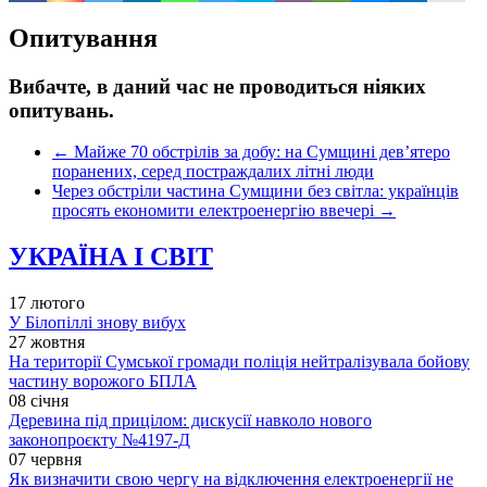
Опитування
Вибачте, в даний час не проводиться ніяких
опитувань.
←
Майже 70 обстрілів за добу: на Сумщині дев’ятеро
поранених, серед постраждалих літні люди
Через обстріли частина Сумщини без світла: українців
просять економити електроенергію ввечері
→
УКРАЇНА І СВІТ
17 лютого
У Білопіллі знову вибух
27 жовтня
На території Сумської громади поліція нейтралізувала бойову
частину ворожого БПЛА
08 січня
Деревина під прицілом: дискусії навколо нового
законопроєкту №4197-Д
07 червня
Як визначити свою чергу на відключення електроенергії не