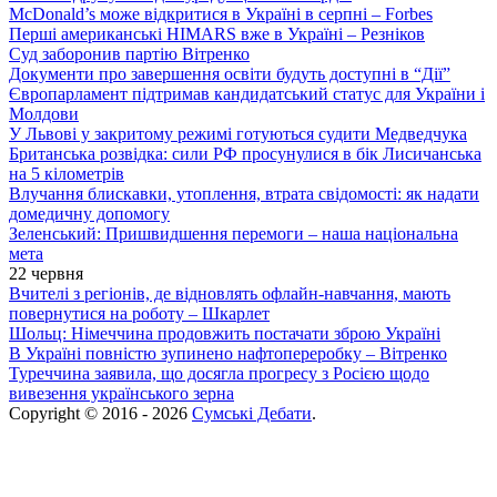
McDonald’s може відкритися в Україні в серпні – Forbes
Перші американські HIMARS вже в Україні – Резніков
Суд заборонив партію Вітренко
Документи про завершення освіти будуть доступні в “Дії”
Європарламент підтримав кандидатський статус для України і
Молдови
У Львові у закритому режимі готуються судити Медведчука
Британська розвідка: сили РФ просунулися в бік Лисичанська
на 5 кілометрів
Влучання блискавки, утоплення, втрата свідомості: як надати
домедичну допомогу
Зеленський: Пришвидшення перемоги – наша національна
мета
22 червня
Вчителі з регіонів, де відновлять офлайн-навчання, мають
повернутися на роботу – Шкарлет
Шольц: Німеччина продовжить постачати зброю Україні
В Україні повністю зупинено нафтопереробку – Вітренко
Туреччина заявила, що досягла прогресу з Росією щодо
вивезення українського зерна
Copyright © 2016 - 2026
Сумські Дебати
.