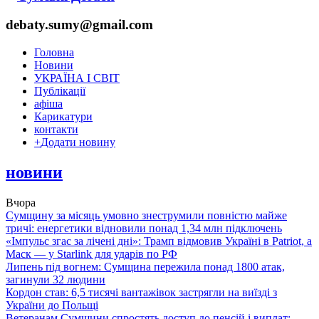
debaty.sumy@gmail.com
Головна
Новини
УКРАЇНА І СВІТ
Публікації
афіша
Карикатури
контакти
+
Додати новину
новини
Вчора
Сумщину за місяць умовно знеструмили повністю майже
тричі: енергетики відновили понад 1,34 млн підключень
«Імпульс згас за лічені дні»: Трамп відмовив Україні в Patriot, а
Маск — у Starlink для ударів по РФ
Липень під вогнем: Сумщина пережила понад 1800 атак,
загинули 32 людини
Кордон став: 6,5 тисячі вантажівок застрягли на виїзді з
України до Польщі
Ветеранам Сумщини спростять доступ до пенсій і виплат: