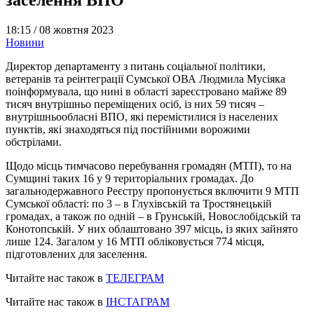
18:15 /
08 жовтня 2023
Новини
Директор департаменту з питань соціальної політики,
ветеранів та реінтеграції Сумської ОВА Людмила Мусіяка
поінформувала, що нині в області зареєстровано майже 89
тисяч внутрішньо переміщених осіб, із них 59 тисяч –
внутрішньообласні ВПО, які перемістилися із населених
пунктів, які знаходяться під постійними ворожими
обстрілами.
Щодо місць тимчасово перебування громадян (МТП), то на
Сумщині таких 16 у 9 територіальних громадах. До
загальнодержавного Реєстру пропонується включити 9 МТП
Сумської області: по 3 – в Глухівській та Тростянецькій
громадах, а також по одній – в Грунській, Новослобідській та
Конотопській. У них облаштовано 397 місць, із яких зайнято
лише 124. Загалом у 16 МТП обліковується 774 місця,
підготовлених для заселення.
Читайте нас також в
ТЕЛЕГРАМ
Читайте нас також в
ІНСТАГРАМ