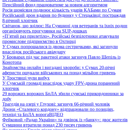
Пенсійний фонд працюватиме за новим алгоритмом
Росія щомісяця подвоює кількість ударів КАБами по Сумам
Російський дрон вдарив по будинку у Стецьківці: постраждав
8-річний хлопчик
Світанок, що зцілює: На Сумщині для ветеранів та їхніх родин
організовують прогулянки на SUP-дошках
«П’ятий раз прилетіло». Російські безпілотники атакували
промислове підприємство в Охтирці
У Сумах попрощалися із двома сестричками, які загинули
внаслідок російського авіаудару
У Броварах під час ракетної атаки загинув Павло Шепіль із
Конотопа
Знайомства онлайн і вигадані хвороби: у Сумах 20-річні
аферисти ошукали військових на понад мільйон гривень
У Тростянці чули вибух
У Сумській громаді внаслідок удару FPV-дрона поранений
хлопчик
29 ворожих ворожих БпЛА збили сумські прикордонники за
добу
Трагедія на озері у Глухові: загинув 66-річний чоловік
Дрони «Сталевого кордону» відпрацювали по позиціях,
техніці та БпЛА ворога
ВІДЕО
Фейковий «Радар України» та дзвінок із «банку»: двоє жителів
Сумщини втратили понад 230 тисяч гривень