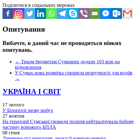
Поділитися в соціальних мережах
Опитування
Вибачте, в даний час не проводиться ніяких
опитувань.
←
Трьом бюджетам Сумщини додали 103 млн на
відновлення
У Сумах нова розмітка створила незручності для водіїв
→
УКРАЇНА І СВІТ
17 лютого
У Білопіллі знову вибух
27 жовтня
На території Сумської громади поліція нейтралізувала бойову
частину ворожого БПЛА
08 січня
Деревина під прицілом: дискусії навколо нового