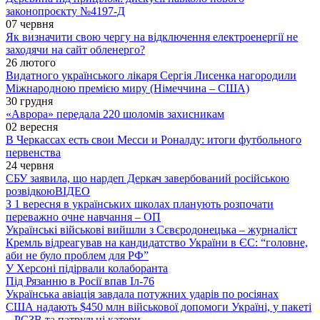
законопроєкту №4197-Д
07 червня
Як визначити свою чергу на відключення електроенергії не
заходячи на сайт обленерго?
26 лютого
Видатного українського лікаря Сергія Лисенка нагородили
Міжнародною премією миру (Німеччина – США)
30 грудня
«Аврора» передала 220 шоломів захисникам
02 вересня
В Черкассах есть свои Месси и Роналду: итоги футбольного
первенства
24 червня
СБУ заявила, що нардеп Деркач завербований російською
розвідкою
ВІДЕО
З 1 вересня в українських школах планують розпочати
переважно очне навчання – ОП
Українські військові вийшли з Сєвєродонецька – журналіст
Кремль відреагував на кандидатство України в ЄС: “головне,
аби не було проблем для РФ”
У Херсоні підірвали колаборанта
Під Рязанню в Росії впав Іл-76
Українська авіація завдала потужних ударів по росіянах
США надають $450 млн військової допомоги Україні, у пакеті
– РСЗВ та патрульні катери