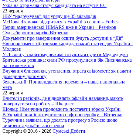
Україна отримала статус кандидата на вступ в ЄС
23 червня
НБУ “надрукував” для уряду ще 35 мільярдів
McDonald’s може відкритися в Україні в серпні – Forbes
Перші американські HIMARS вже в Україні – Резніков
Суд заборонив партію Вітренко
Документи про завершення освіти будуть доступні в “Дії”
Європарламент підтримав кандидатський статус для України і
Молдови
У Львові у закритому режимі готуються судити Медведчука
Британська розвідка: сили РФ просунулися в бік Лисичанська
на 5 кілометрів
Влучання блискавки, утоплення, втрата свідомості: як надати
домедичну допомогу
Зеленський: Пришвидшення перемоги – наша національна
мета
22 червня
Вчителі з регіонів, де відновлять офлайн-навчання, мають
повернутися на роботу – Шкарлет
Шольц: Німеччина продовжить постачати зброю Україні
В Україні повністю зупинено нафтопереробку – Вітренко
Туреччина заявила, що досягла прогресу з Росією щодо
вивезення українського зерна
Copyright © 2016 - 2026
Сумські Дебати
.