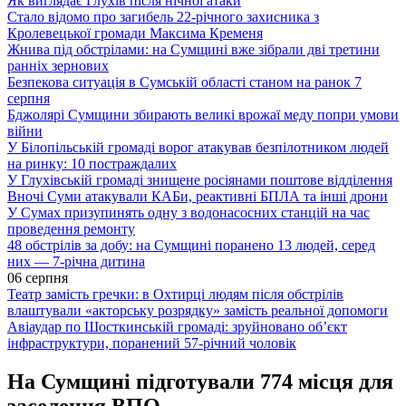
Як виглядає Глухів після нічної атаки
Стало відомо про загибель 22-річного захисника з
Кролевецької громади Максима Кременя
Жнива під обстрілами: на Сумщині вже зібрали дві третини
ранніх зернових
Безпекова ситуація в Сумській області станом на ранок 7
серпня
Бджолярі Сумщини збирають великі врожаї меду попри умови
війни
У Білопільській громаді ворог атакував безпілотником людей
на ринку: 10 постраждалих
У Глухівській громаді знищене росіянами поштове відділення
Вночі Суми атакували КАБи, реактивні БПЛА та інші дрони
У Сумах призупинять одну з водонасосних станцій на час
проведення ремонту
48 обстрілів за добу: на Сумщині поранено 13 людей, серед
них — 7-річна дитина
06 серпня
Театр замість гречки: в Охтирці людям після обстрілів
влаштували «акторську розрядку» замість реальної допомоги
Авіаудар по Шосткинській громаді: зруйновано об’єкт
інфраструктури, поранений 57-річний чоловік
На Сумщині підготували 774 місця для
заселення ВПО