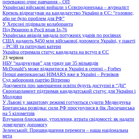
переважно очне навчання – ОП
Українські військові вийшли з Сєвєродонецька – журналіст
Кремль відреагував на кандидатство України в ЄС: “головне,
аби не було проблем для РФ”
У Херсоні підірвали колаборанта
Під Рязанню в Росії впав Іл-76
Українська авіація завдала потужних ударів по росіянах
США надають $450 млн військової допомоги Україні, у пакеті
– РСЗВ та патрульні катери
Україна отримала статус кандидата на вступ в ЄС
23 червня
НБУ “надрукував” для уряду ще 35 мільярдів
McDonald’s може відкритися в Україні в серпні – Forbes
Перші американські HIMARS вже в Україні – Резніков
Суд заборонив партію Вітренко
Документи про завершення освіти будуть доступні в “Дії”
Європарламент підтримав кандидатський статус для України і
Молдови
У Львові у закритому режимі готуються судити Медведчука
Британська розвідка: сили РФ просунулися в бік Лисичанська
на 5 кілометрів
Влучання блискавки, утоплення, втрата свідомості: як надати
домедичну допомогу
Зеленський: Пришвидшення перемоги – наша національна
мета