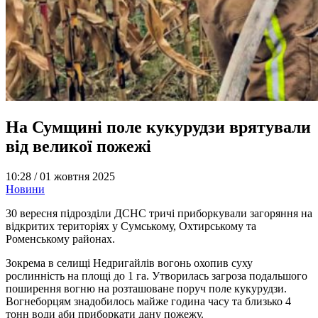
На Сумщині поле кукурудзи врятували
від великої пожежі
10:28 /
01 жовтня 2025
Новини
30 вересня підрозділи ДСНС тричі приборкували загоряння на
відкритих територіях у Сумському, Охтирському та
Роменському районах.
Зокрема в селищі Недригайлів вогонь охопив суху
рослинність на площі до 1 га. Утворилась загроза подальшого
поширення вогню на розташоване поруч поле кукурудзи.
Вогнеборцям знадобилось майже година часу та близько 4
тонн води аби приборкати дану пожежу.