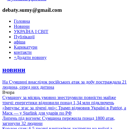
debaty.sumy@gmail.com
Головна
Новини
УКРАЇНА І СВІТ
Публікації
афіша
Карикатури
контакти
+
Додати новину
новини
На Сумщині внаслідок російських атак за добу постраждала 21
людина, серед них дитина
Вчора
Сумщину за місяць умовно знеструмили повністю майже
тричі: енергетики відновили понад 1,34 млн підключень
«Імпульс згас за лічені дні»: Трамп відмовив Україні в Patriot, а
Маск — у Starlink для ударів по РФ
Липень під вогнем: Сумщина пережила понад 1800 атак,
загинули 32 людини
Кордон став: 6,5 тисячі вантажівок застрягли на виїзді з