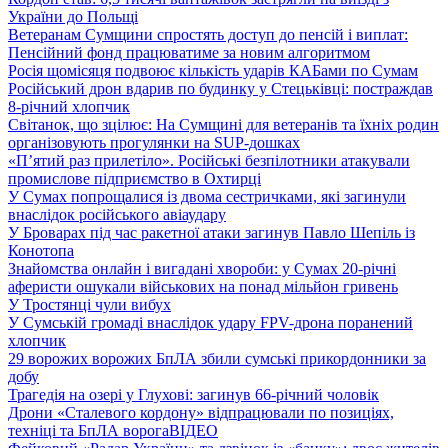
України до Польщі
Ветеранам Сумщини спростять доступ до пенсій і виплат:
Пенсійний фонд працюватиме за новим алгоритмом
Росія щомісяця подвоює кількість ударів КАБами по Сумам
Російський дрон вдарив по будинку у Стецьківці: постраждав
8-річний хлопчик
Світанок, що зцілює: На Сумщині для ветеранів та їхніх родин
організовують прогулянки на SUP-дошках
«П’ятий раз прилетіло». Російські безпілотники атакували
промислове підприємство в Охтирці
У Сумах попрощалися із двома сестричками, які загинули
внаслідок російського авіаудару
У Броварах під час ракетної атаки загинув Павло Шепіль із
Конотопа
Знайомства онлайн і вигадані хвороби: у Сумах 20-річні
аферисти ошукали військових на понад мільйон гривень
У Тростянці чули вибух
У Сумській громаді внаслідок удару FPV-дрона поранений
хлопчик
29 ворожих ворожих БпЛА збили сумські прикордонники за
добу
Трагедія на озері у Глухові: загинув 66-річний чоловік
Дрони «Сталевого кордону» відпрацювали по позиціях,
техніці та БпЛА ворога
ВІДЕО