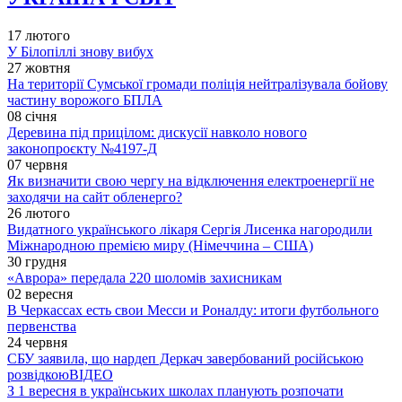
17 лютого
У Білопіллі знову вибух
27 жовтня
На території Сумської громади поліція нейтралізувала бойову
частину ворожого БПЛА
08 січня
Деревина під прицілом: дискусії навколо нового
законопроєкту №4197-Д
07 червня
Як визначити свою чергу на відключення електроенергії не
заходячи на сайт обленерго?
26 лютого
Видатного українського лікаря Сергія Лисенка нагородили
Міжнародною премією миру (Німеччина – США)
30 грудня
«Аврора» передала 220 шоломів захисникам
02 вересня
В Черкассах есть свои Месси и Роналду: итоги футбольного
первенства
24 червня
СБУ заявила, що нардеп Деркач завербований російською
розвідкою
ВІДЕО
З 1 вересня в українських школах планують розпочати