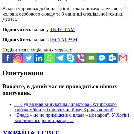
Всього упродовж доби на гасіння таких пожеж залучалося 12
чоловік особового складу та 3 одиниці спеціальної техніки
ДСНС.
Підписуйтесь
на нас у
ТЕЛЕГРАМ
Підписуйтесь
на нас в
ІНСТАГРАМ
Поділитися в соціальних мережах
Опитування
Вибачте, в даний час не проводиться ніяких
опитувань.
←
Суд визнав винуватим директора Охтирського
хлібокомбінату і призначив йому 8 років колонії
“Влада – це не приміщення, влада – це народ”. У Хотіні
замінили згорілий прапор
→
УКРАЇНА І СВІТ