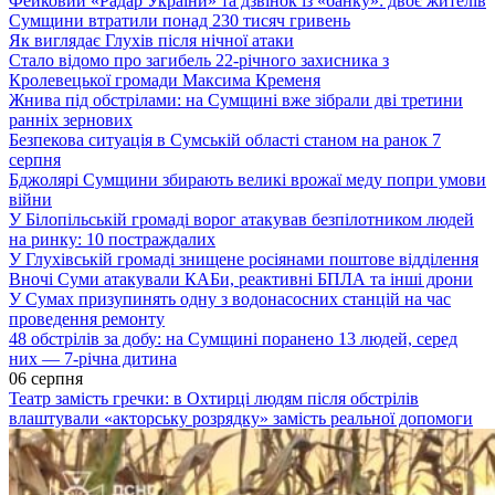
Фейковий «Радар України» та дзвінок із «банку»: двоє жителів
Сумщини втратили понад 230 тисяч гривень
Як виглядає Глухів після нічної атаки
Стало відомо про загибель 22-річного захисника з
Кролевецької громади Максима Кременя
Жнива під обстрілами: на Сумщині вже зібрали дві третини
ранніх зернових
Безпекова ситуація в Сумській області станом на ранок 7
серпня
Бджолярі Сумщини збирають великі врожаї меду попри умови
війни
У Білопільській громаді ворог атакував безпілотником людей
на ринку: 10 постраждалих
У Глухівській громаді знищене росіянами поштове відділення
Вночі Суми атакували КАБи, реактивні БПЛА та інші дрони
У Сумах призупинять одну з водонасосних станцій на час
проведення ремонту
48 обстрілів за добу: на Сумщині поранено 13 людей, серед
них — 7-річна дитина
06 серпня
Театр замість гречки: в Охтирці людям після обстрілів
влаштували «акторську розрядку» замість реальної допомоги