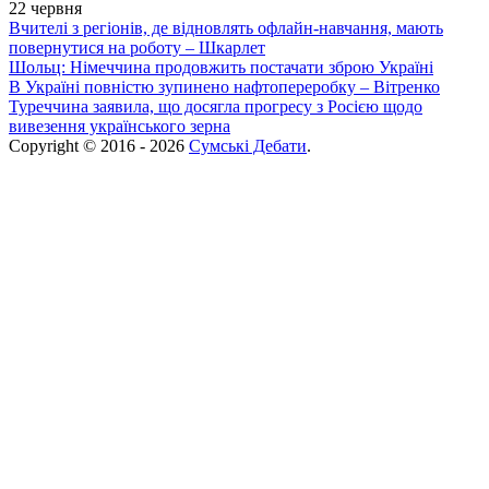
22 червня
Вчителі з регіонів, де відновлять офлайн-навчання, мають
повернутися на роботу – Шкарлет
Шольц: Німеччина продовжить постачати зброю Україні
В Україні повністю зупинено нафтопереробку – Вітренко
Туреччина заявила, що досягла прогресу з Росією щодо
вивезення українського зерна
Copyright © 2016 - 2026
Сумські Дебати
.