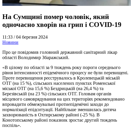
На Сумщині помер чоловік, який
одночасно хворів на грип і COVID-19
11:33 /
04 березня 2024
Новини
Про це повідомив головний державний санітарний лікар
області Володимир Збаражський.
«В цілому по області за 9 тиждень року пороги середнього
рівня інтенсивності епідемічного процесу не були перевищені.
Проте перевищення реєструвалось в Кролевецькій міській
ОТГ (на 15 %), сільських населених пунктах Роменської
міської ОТГ (на 15,6 %) Бездрицькій (на 26,4 %) та
Березівській (на 23 %) сільських ОТГ. Головам органів
місцевого самоврядування на цих територіях рекомендовано
впровадити обмежувальні протиепідемічні заходи до
нормалізації епідситуації. Найбільше зменшилась дитяча
захворюваність в Охтирському районі (-25 %). В
Конотопському районі показник зростає другий тиждень
поспіль».