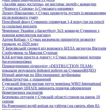
«Засобів зараз достатньо, не вистачає людей»: командир
«Чорного Стрижа» із Сумського напрямку
Леонід Ніколаєнко: у Сумах проведуть зустріч із мешканцями
після ворожого удару
Пенсійний фонд Сумщини спрямував 1,4 млрд грн на пенсії
та соціальні виплати
Чемпіонат України з баскетболу 3х3: команди Сумщини з
повним комплектом нагород
Артем Кобзар: у Сумах визначили пріоритети розвитку
громади до 2029 року
У Березівській громаді від ворожого БПЛА загинули Вікторія
Слободянюк та Максим Сухопар
КАБ влучив просто в дорогу: у Сумах пошкоджені чотири
багатоповерхівки
Прикордонники підрозділу «DESTRUCTION TEAM»
показали результати бойової роботи на Сумщині
ВІДЕО
Нічний авіаудар по Шосткинщині: зруйнована
інфраструктура, є поранений
Сумський боксер виграв титул чемпіона WBO International
У сумському ЦНАПі змінюють порядок оформлення
біометричних паспортів
Безпекова ситуація у Сумській області станом на ранок 10
серпня
На Роменщині водій виїхав на узбіччя і на смерть збив 82-