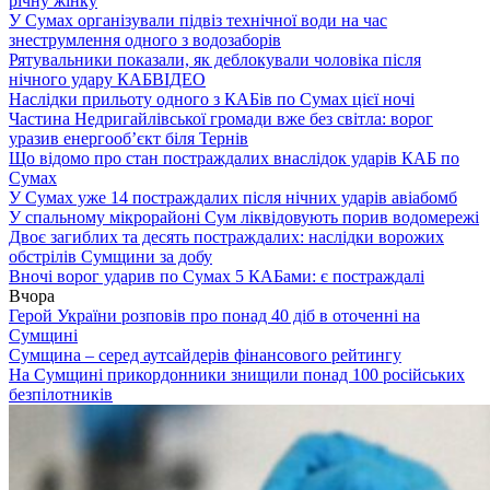
річну жінку
У Сумах організували підвіз технічної води на час
знеструмлення одного з водозаборів
Рятувальники показали, як деблокували чоловіка після
нічного удару КАБ
ВІДЕО
Наслідки прильоту одного з КАБів по Сумах цієї ночі
Частина Недригайлівської громади вже без світла: ворог
уразив енергооб’єкт біля Тернів
Що відомо про стан постраждалих внаслідок ударів КАБ по
Сумах
У Сумах уже 14 постраждалих після нічних ударів авіабомб
У спальному мікрорайоні Сум ліквідовують порив водомережі
Двоє загиблих та десять постраждалих: наслідки ворожих
обстрілів Сумщини за добу
Вночі ворог ударив по Сумах 5 КАБами: є постраждалі
Вчора
Герой України розповів про понад 40 діб в оточенні на
Сумщині
Сумщина – серед аутсайдерів фінансового рейтингу
На Сумщині прикордонники знищили понад 100 російських
безпілотників