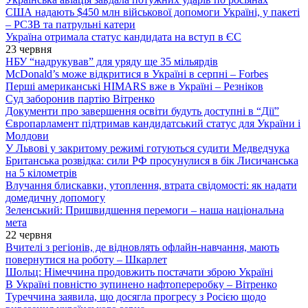
США надають $450 млн військової допомоги Україні, у пакеті
– РСЗВ та патрульні катери
Україна отримала статус кандидата на вступ в ЄС
23 червня
НБУ “надрукував” для уряду ще 35 мільярдів
McDonald’s може відкритися в Україні в серпні – Forbes
Перші американські HIMARS вже в Україні – Резніков
Суд заборонив партію Вітренко
Документи про завершення освіти будуть доступні в “Дії”
Європарламент підтримав кандидатський статус для України і
Молдови
У Львові у закритому режимі готуються судити Медведчука
Британська розвідка: сили РФ просунулися в бік Лисичанська
на 5 кілометрів
Влучання блискавки, утоплення, втрата свідомості: як надати
домедичну допомогу
Зеленський: Пришвидшення перемоги – наша національна
мета
22 червня
Вчителі з регіонів, де відновлять офлайн-навчання, мають
повернутися на роботу – Шкарлет
Шольц: Німеччина продовжить постачати зброю Україні
В Україні повністю зупинено нафтопереробку – Вітренко
Туреччина заявила, що досягла прогресу з Росією щодо