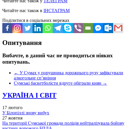
Читайте нас також у
ТЕЛЕГРАМ
Читайте нас також в
ІНСТАГРАМ
Поділитися в соціальних мережах
Опитування
Вибачте, в даний час не проводиться ніяких
опитувань.
←
У Сумах у порушника дорожнього руху зафіксували
алкогольне сп’яніння
Сумські баскетболісти вдруге обіграли киян
→
УКРАЇНА І СВІТ
17 лютого
У Білопіллі знову вибух
27 жовтня
На території Сумської громади поліція нейтралізувала бойову
частину ворожого БПЛА