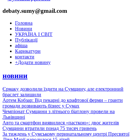
debaty.sumy@gmail.com
Головна
Новини
УКРАЇНА І СВІТ
Публікації
афіша
Карикатури
контакти
+
Додати новину
новини
Єрмаку дозволили їздити на Сумщину, але електронний
браслет залишили
Артем Кобзар: Від пекарні до крафтової ферми – гранти
громади розвивають бізнес у Сумах
Чемпіонат Сумщини з літнього біатлону провели на
Львівщині
Авто та смартфон виявилися «пасткою»: двоє жителів
Сумщини втратили понад 75 тисяч гривень
За тиждень у Сумському перинатальному центрі Пресвятої
Діви Марії народилося 15 дітей