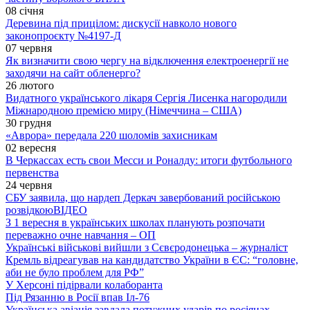
08 січня
Деревина під прицілом: дискусії навколо нового
законопроєкту №4197-Д
07 червня
Як визначити свою чергу на відключення електроенергії не
заходячи на сайт обленерго?
26 лютого
Видатного українського лікаря Сергія Лисенка нагородили
Міжнародною премією миру (Німеччина – США)
30 грудня
«Аврора» передала 220 шоломів захисникам
02 вересня
В Черкассах есть свои Месси и Роналду: итоги футбольного
первенства
24 червня
СБУ заявила, що нардеп Деркач завербований російською
розвідкою
ВІДЕО
З 1 вересня в українських школах планують розпочати
переважно очне навчання – ОП
Українські військові вийшли з Сєвєродонецька – журналіст
Кремль відреагував на кандидатство України в ЄС: “головне,
аби не було проблем для РФ”
У Херсоні підірвали колаборанта
Під Рязанню в Росії впав Іл-76
Українська авіація завдала потужних ударів по росіянах