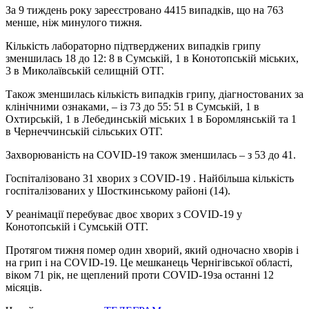
За 9 тиждень року зареєстровано 4415 випадків, що на 763
менше, ніж минулого тижня.
Кількість лабораторно підтверджених випадків грипу
зменшилась 18 до 12: 8 в Сумській, 1 в Конотопській міських,
3 в Миколаївській селищній ОТГ.
Також зменшилась кількість випадків грипу, діагностованих за
клінічними ознаками, – із 73 до 55: 51 в Сумській, 1 в
Охтирській, 1 в Лебединській міських 1 в Боромлянській та 1
в Чернеччинській сільських ОТГ.
Захворюваність на COVID-19 також зменшилась – з 53 до 41.
Госпіталізовано 31 хворих з COVID-19 . Найбільша кількість
госпіталізованих у Шосткинському районі (14).
У реанімації перебуває двоє хворих з COVID-19 у
Конотопській і Сумській ОТГ.
Протягом тижня помер один хворий, який одночасно хворів і
на грип і на COVID-19. Це мешканець Чернігівської області,
віком 71 рік, не щеплений проти COVID-19за останні 12
місяців.