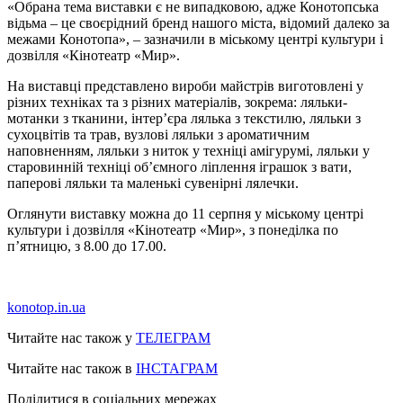
«Обрана тема виставки є не випадковою, адже Конотопська
відьма – це своєрідний бренд нашого міста, відомий далеко за
межами Конотопа», – зазначили в міському центрі культури і
дозвілля «Кінотеатр «Мир».
На виставці представлено вироби майстрів виготовлені у
різних техніках та з різних матеріалів, зокрема: ляльки-
мотанки з тканини, інтер’єра лялька з текстилю, ляльки з
сухоцвітів та трав, вузлові ляльки з ароматичним
наповненням, ляльки з ниток у техніці амігурумі, ляльки у
старовинній техніці об’ємного ліплення іграшок з вати,
паперові ляльки та маленькі сувенірні лялечки.
Оглянути виставку можна до 11 серпня у міському центрі
культури і дозвілля «Кінотеатр «Мир», з понеділка по
п’ятницю, з 8.00 до 17.00.
konotop.in.ua
Читайте нас також у
ТЕЛЕГРАМ
Читайте нас також в
ІНСТАГРАМ
Поділитися в соціальних мережах