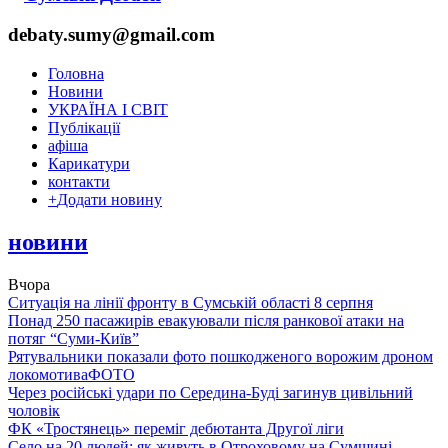
debaty.sumy@gmail.com
Головна
Новини
УКРАЇНА І СВІТ
Публікації
афіша
Карикатури
контакти
+
Додати новину
новини
Вчора
Ситуація на лінії фронту в Сумській області 8 серпня
Понад 250 пасажирів евакуювали після ранкової атаки на
потяг “Суми-Київ”
Рятувальники показали фото пошкодженого ворожим дроном
локомотива
ФОТО
Через російські удари по Середина-Буді загинув цивільний
чоловік
ФК «Тростянець» переміг дебютанта Другої ліги
Село на 20 людей: як живуть в Отроховому на Сумщині