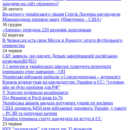
заходячи на сайт обленерго?
26 лютого
Видатного українського лікаря Сергія Лисенка нагородили
Міжнародною премією миру (Німеччина – США)
30 грудня
«Аврора» передала 220 шоломів захисникам
02 вересня
В Черкассах есть свои Месси и Роналду: итоги футбольного
первенства
24 червня
СБУ заявила, що нардеп Деркач завербований російською
розвідкою
ВІДЕО
З 1 вересня в українських школах планують розпочати
переважно очне навчання – ОП
Українські військові вийшли з Сєвєродонецька – журналіст
Кремль відреагував на кандидатство України в ЄС: “головне,
аби не було проблем для РФ”
У Херсоні підірвали колаборанта
Під Рязанню в Росії впав Іл-76
Українська авіація завдала потужних ударів по росіянах
США надають $450 млн військової допомоги Україні, у пакеті
– РСЗВ та патрульні катери
Україна отримала статус кандидата на вступ в ЄС
23 червня
НБУ “надрукував” для уряду ще 35 мільярдів