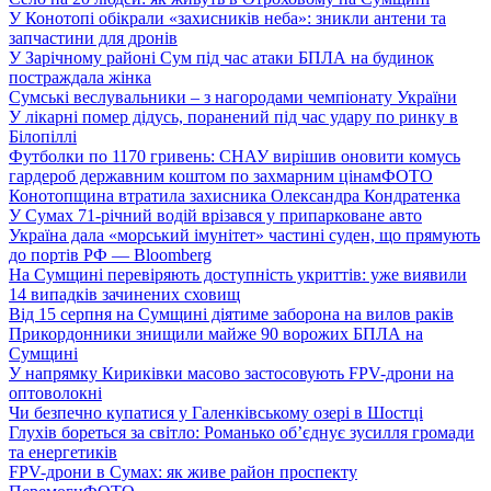
У Конотопі обікрали «захисників неба»: зникли антени та
запчастини для дронів
У Зарічному районі Сум під час атаки БПЛА на будинок
постраждала жінка
Сумські веслувальники – з нагородами чемпіонату України
У лікарні помер дідусь, поранений під час удару по ринку в
Білопіллі
Футболки по 1170 гривень: СНАУ вирішив оновити комусь
гардероб державним коштом по захмарним цінам
ФОТО
Конотопщина втратила захисника Олександра Кондратенка
У Сумах 71-річний водій врізався у припарковане авто
Україна дала «морський імунітет» частині суден, що прямують
до портів РФ — Bloomberg
На Сумщині перевіряють доступність укриттів: уже виявили
14 випадків зачинених сховищ
Від 15 серпня на Сумщині діятиме заборона на вилов раків
Прикордонники знищили майже 90 ворожих БПЛА на
Сумщині
У напрямку Кириківки масово застосовують FPV-дрони на
оптоволокні
Чи безпечно купатися у Галенківському озері в Шостці
Глухів бореться за світло: Романько об’єднує зусилля громади
та енергетиків
FPV-дрони в Сумах: як живе район проспекту