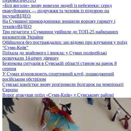
Перемоги
ФОТО
«Білі янголи» знову вивезли людей із небезпеки: серед
евакуйованих — подружжя та чоловік із підозрою на
інсульт
ВІДЕО
На Сумщині прикордонники знищили ворожу гармату і
техніку
ВІДЕО
Три педагоги з Сумщини увійшли до ТОП-25 найкращих
вихователів України
Обійшлося без постраждалих: що відомо про влучання у поїзд
“Суми-Київ”
Поїхала до знайомого і зникла: у Сумах поліцейські
розшукали 14-річну дівчину
Безпекова ситуація в Сумській області станом на ранок 8
серпня
У Сумах відновлюють спортивний клуб, пошкоджений
російським обстрілом
Сумські хокеїстки знову розгромили болгарок на чемпіонаті
Європи
Ворог атакував поїзд «Суми-Київ» у Сумському районі