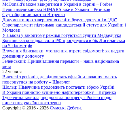
McDonald’s може відкритися в Україні в серпні – Forbes
Перші американські HIMARS вже в Україні – Резніков
Суд заборонив партію Вітренко
Документи про завершення освіти будуть доступні в “Дії”
Європарламент підтримав кандидатський статус для України і
Молдови
У Львові у закритому режимі готуються судити Медведчука
Британська розвідка: сили РФ просунулися в бік Лисичанська
на 5 кілометрів
Влучання блискавки, утоплення, втрата свідомості: як надати
домедичну допомогу
Зеленський: Пришвидшення перемоги – наша національна
мета
22 червня
Вчителі з регіонів, де відновлять офлайн-навчання, мають
повернутися на роботу – Шкарлет
Шольц: Німеччина продовжить постачати зброю Україні
В Україні повністю зупинено нафтопереробку – Вітренко
Туреччина заявила, що досягла прогресу з Росією щодо
вивезення українського зерна
Copyright © 2016 - 2026
Сумські Дебати
.