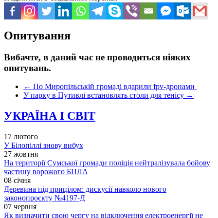
Опитування
Вибачте, в даний час не проводиться ніяких
опитувань.
←
По Миропільській громаді вдарили fpv-дронами
У парку в Путивлі встановлять столи для тенісу
→
УКРАЇНА І СВІТ
17 лютого
У Білопіллі знову вибух
27 жовтня
На території Сумської громади поліція нейтралізувала бойову
частину ворожого БПЛА
08 січня
Деревина під прицілом: дискусії навколо нового
законопроєкту №4197-Д
07 червня
Як визначити свою чергу на відключення електроенергії не