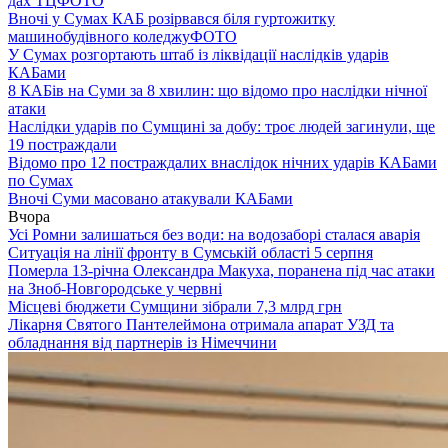
дах ТЦ
ФОТО
Вночі у Сумах КАБ розірвався біля гуртожитку
машинобудівного коледжу
ФОТО
У Сумах розгортають штаб із ліквідації наслідків ударів
КАБами
8 КАБів на Суми за 8 хвилин: що відомо про наслідки нічної
атаки
Наслідки ударів по Сумщині за добу: троє людей загинули, ще
19 постраждали
Відомо про 12 постраждалих внаслідок нічних ударів КАБами
по Сумах
Вночі Суми масовано атакували КАБами
Вчора
Усі Ромни залишаться без води: на водозаборі сталася аварія
Ситуація на лінії фронту в Сумській області 5 серпня
Померла 13-річна Олександра Макуха, поранена під час атаки
на Зноб-Новгородське у червні
Місцеві бюджети Сумщини зібрали 7,3 млрд грн
Лікарня Святого Пантелеймона отримала апарат УЗД та
обладнання від партнерів із Німеччини