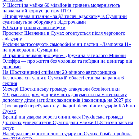
У Шостці за майже 60 мільйонів гривень модернізують
навчальний корпус центру ПТО
«Вирішувала питання» за $7 тисяч: адвокатку із Сумщини
судитимуть за оборудку з відстрочками
В Охтирці пролунали вибухи
Проспект Шевченка в Сумах оговтується після чергового
авіаудару
Росіяни застосовують саморобні міни-пастки «Лампочка-Н»
на прикордонні Сумщини
«Страшно неймовірно було». Дружина загиблого Миколи
Олефіра — про життя без чоловіка та поїздки на цвинтар під
дронами
На Шосткинщині спіймали 20-річного автоугонщика
Безпекова ситуація в Сумській області станом на ранок 6
серпня
Увечері Шосткинську громаду атакували безпілотники
У Сумській громаді приймають документи на матеріальну
допомогу дітям загиблих захисників і захисниць на 2027 рік
Троє людей перебувають у лікарні після нічних ударів КАБ по
Сумах
Вранці під ударом ворога опинилася Глухівська громада
До трьох університетів Сум подали майже 11,8 тисячі заяв на
вступ
Наслідки ще одного нічного удару по Сумах: бомба пробила