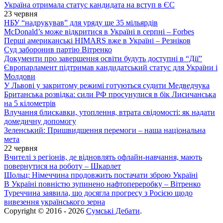
Україна отримала статус кандидата на вступ в ЄС
23 червня
НБУ “надрукував” для уряду ще 35 мільярдів
McDonald’s може відкритися в Україні в серпні – Forbes
Перші американські HIMARS вже в Україні – Резніков
Суд заборонив партію Вітренко
Документи про завершення освіти будуть доступні в “Дії”
Європарламент підтримав кандидатський статус для України і
Молдови
У Львові у закритому режимі готуються судити Медведчука
Британська розвідка: сили РФ просунулися в бік Лисичанська
на 5 кілометрів
Влучання блискавки, утоплення, втрата свідомості: як надати
домедичну допомогу
Зеленський: Пришвидшення перемоги – наша національна
мета
22 червня
Вчителі з регіонів, де відновлять офлайн-навчання, мають
повернутися на роботу – Шкарлет
Шольц: Німеччина продовжить постачати зброю Україні
В Україні повністю зупинено нафтопереробку – Вітренко
Туреччина заявила, що досягла прогресу з Росією щодо
вивезення українського зерна
Copyright © 2016 - 2026
Сумські Дебати
.