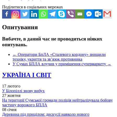
Поділитися в соціальних мережах
Опитування
Вибачте, в даний час не проводиться ніяких
опитувань.
←
Оператори БпЛА «Сталевого кордону» знищили
техніку, укриття та зв’язок противника
У Сумах БПЛА влучив у приміщення супермаркету
→
УКРАЇНА І СВІТ
17 лютого
У Білопіллі знову вибух
27 жовтня
На території Сумської громади поліція нейтралізувала бойову
частину ворожого БПЛА
08 січня
Деревина під прицілом: дискусії навколо нового