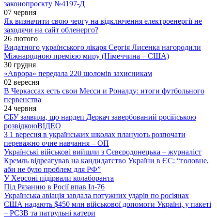
законопроєкту №4197-Д
07 червня
Як визначити свою чергу на відключення електроенергії не
заходячи на сайт обленерго?
26 лютого
Видатного українського лікаря Сергія Лисенка нагородили
Міжнародною премією миру (Німеччина – США)
30 грудня
«Аврора» передала 220 шоломів захисникам
02 вересня
В Черкассах есть свои Месси и Роналду: итоги футбольного
первенства
24 червня
СБУ заявила, що нардеп Деркач завербований російською
розвідкою
ВІДЕО
З 1 вересня в українських школах планують розпочати
переважно очне навчання – ОП
Українські військові вийшли з Сєвєродонецька – журналіст
Кремль відреагував на кандидатство України в ЄС: “головне,
аби не було проблем для РФ”
У Херсоні підірвали колаборанта
Під Рязанню в Росії впав Іл-76
Українська авіація завдала потужних ударів по росіянах
США надають $450 млн військової допомоги Україні, у пакеті
– РСЗВ та патрульні катери