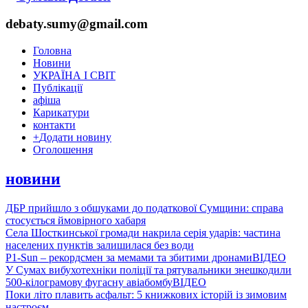
debaty.sumy@gmail.com
Головна
Новини
УКРАЇНА І СВІТ
Публікації
афіша
Карикатури
контакти
+
Додати новину
Оголошення
новини
ДБР прийшло з обшуками до податкової Сумщини: справа
стосується ймовірного хабаря
Села Шосткинської громади накрила серія ударів: частина
населених пунктів залишилася без води
P1-Sun – рекордсмен за мемами та збитими дронами
ВІДЕО
У Сумах вибухотехніки поліції та рятувальники знешкодили
500-кілограмову фугасну авіабомбу
ВІДЕО
Поки літо плавить асфальт: 5 книжкових історій із зимовим
настроєм