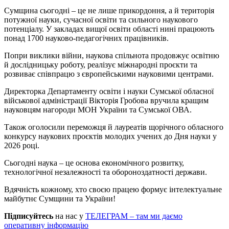
Сумщина сьогодні – це не лише прикордоння, а й територія
потужної науки, сучасної освіти та сильного наукового
потенціалу. У закладах вищої освіти області нині працюють
понад 1700 науково-педагогічних працівників.
Попри виклики війни, наукова спільнота продовжує освітню
й дослідницьку роботу, реалізує міжнародні проєкти та
розвиває співпрацю з європейськими науковими центрами.
Директорка Департаменту освіти і науки Сумської обласної
військової адміністрації Вікторія Гробова вручила кращим
науковцям нагороди МОН України та Сумської ОВА.
Також оголосили переможця й лауреатів щорічного обласного
конкурсу наукових проєктів молодих учених до Дня науки у
2026 році.
Сьогодні наука – це основа економічного розвитку,
технологічної незалежності та обороноздатності держави.
Вдячність кожному, хто своєю працею формує інтелектуальне
майбутнє Сумщини та України!
Підписуйтесь
на нас у
ТЕЛЕГРАМ – там ми даємо
оперативну інформацію